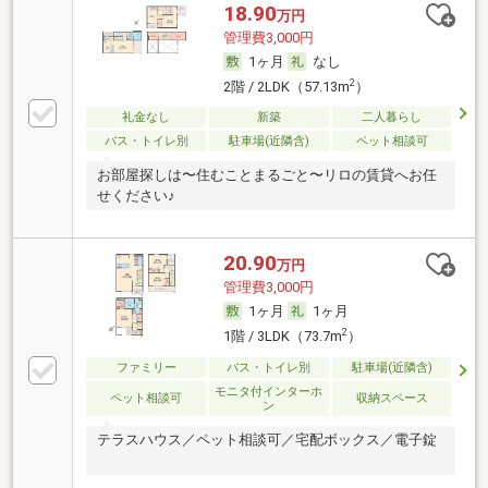
18.90
万円
管理費3,000円
1ヶ月
なし
2
2階 / 2LDK（57.13m
）
礼金なし
新築
二人暮らし
バス・トイレ別
駐車場(近隣含)
ペット相談可
お部屋探しは〜住むことまるごと〜リロの賃貸へお任
せください♪
20.90
万円
管理費3,000円
1ヶ月
1ヶ月
2
1階 / 3LDK（73.7m
）
ファミリー
バス・トイレ別
駐車場(近隣含)
モニタ付インターホ
ペット相談可
収納スペース
ン
テラスハウス／ペット相談可／宅配ボックス／電子錠