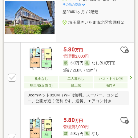
その他の交通
築39年1ヶ月 / 2階建
埼玉県さいたま市北区宮原町２
5.80
万円
管理費2,000円
5.8万円
なし(5.8万円)
2
2階 / 2LDK（52m
）
礼金なし
二人暮らし
バス・トイレ別
駐車場(近隣含)
最上階
南向き
Jcomネット320M（Wi-Fi)無料。スーパー、コンビ
ニ、公園が近く便利です。追焚、エアコン付き
5.80
万円
管理費2,000円
5.8万円
なし