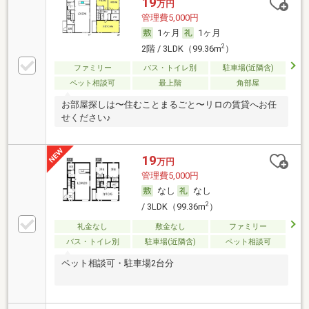
19
万円
管理費5,000円
1ヶ月
1ヶ月
2
2階 / 3LDK（99.36m
）
ファミリー
バス・トイレ別
駐車場(近隣含)
ペット相談可
最上階
角部屋
お部屋探しは〜住むことまるごと〜リロの賃貸へお任
せください♪
19
万円
管理費5,000円
なし
なし
2
/ 3LDK（99.36m
）
礼金なし
敷金なし
ファミリー
バス・トイレ別
駐車場(近隣含)
ペット相談可
ペット相談可・駐車場2台分