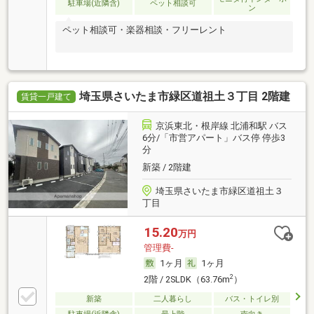
駐車場(近隣含)
ペット相談可
ン
ペット相談可・楽器相談・フリーレント
埼玉県さいたま市緑区道祖土３丁目 2階建
賃貸一戸建て
京浜東北・根岸線 北浦和駅 バス
6分/「市営アパート」バス停 停歩3
分
新築 / 2階建
埼玉県さいたま市緑区道祖土３
丁目
15.20
万円
管理費-
1ヶ月
1ヶ月
2
2階 / 2SLDK（63.76m
）
新築
二人暮らし
バス・トイレ別