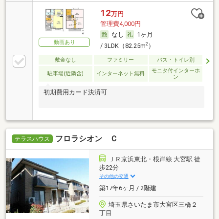
12
万円
管理費4,000円
なし
1ヶ月
動画あり
2
/ 3LDK（82.25m
）
敷金なし
ファミリー
バス・トイレ別
モニタ付インターホ
駐車場(近隣含)
インターネット無料
ン
初期費用カード決済可
フロラシオン Ｃ
テラスハウス
ＪＲ京浜東北・根岸線 大宮駅 徒
歩22分
その他の交通
築17年6ヶ月 / 2階建
埼玉県さいたま市大宮区三橋２
丁目