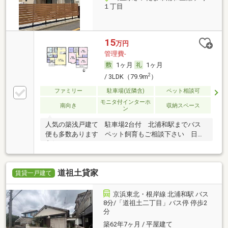
１丁目
15
万円
管理費-
1ヶ月
1ヶ月
2
/ 3LDK（79.9m
）
ファミリー
駐車場(近隣含)
ペット相談可
モニタ付インターホ
南向き
収納スペース
ン
人気の築浅戸建て 駐車場2台付 北浦和駅までバス
便も多数あります ペット飼育もご相談下さい 日当
良好
道祖土貸家
賃貸一戸建て
京浜東北・根岸線 北浦和駅 バス
8分/「道祖土二丁目」バス停 停歩2
分
築62年7ヶ月 / 平屋建て