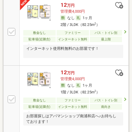
12
万円
管理費4,000円
なし
1ヶ月
2
2階 / 3LDK（82.25m
）
敷金なし
ファミリー
バス・トイレ別
駐車場(近隣含)
インターネット無料
最上階
インターネット使用料無料のお部屋です！
12
万円
管理費4,000円
なし
1ヶ月
2
1階 / 3LDK（82.25m
）
敷金なし
ファミリー
バス・トイレ別
駐車場(近隣含)
インターネット無料
南向き
お部屋探しはアパマンショップ南浦和店へ♪お待ちし
ております！