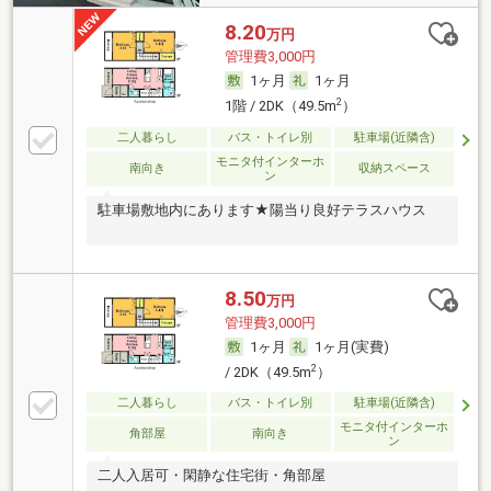
8.20
万円
管理費3,000円
1ヶ月
1ヶ月
2
1階 / 2DK（49.5m
）
二人暮らし
バス・トイレ別
駐車場(近隣含)
モニタ付インターホ
南向き
収納スペース
ン
駐車場敷地内にあります★陽当り良好テラスハウス
8.50
万円
管理費3,000円
1ヶ月
1ヶ月(実費)
2
/ 2DK（49.5m
）
二人暮らし
バス・トイレ別
駐車場(近隣含)
モニタ付インターホ
角部屋
南向き
ン
二人入居可・閑静な住宅街・角部屋