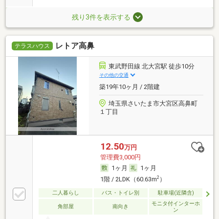
残り3件を表示する
レトア高鼻
テラスハウス
東武野田線 北大宮駅 徒歩10分
その他の交通
築19年10ヶ月 / 2階建
埼玉県さいたま市大宮区高鼻町
１丁目
12.50
万円
管理費3,000円
1ヶ月
1ヶ月
2
1階 / 2LDK（60.63m
）
二人暮らし
バス・トイレ別
駐車場(近隣含)
モニタ付インターホ
角部屋
南向き
ン