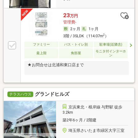
23
万円
管理費-
2ヶ月
1ヶ月
2
3階 / 3SLDK（114.07m
）
ファミリー
バス・トイレ別
駐車場(近隣含)
モニタ付インターホ
最上階
角部屋
ン
★お問合せは北浦和東口店まで
グランドヒルズ
テラスハウス
京浜東北・根岸線 与野駅 徒歩
3.2km
築2年6ヶ月 / 2階建
埼玉県さいたま市緑区大字三室