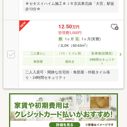
☆セキスイハイム施工☆ＪＲ京浜東北線「大宮」駅徒
歩13分☆
12.50
万円
管理費3,000円
1ヶ月
1ヶ月(実費)
2
/ 2LDK（60.63m
）
二人暮らし
バス・トイレ別
駐車場(近隣含)
24時間セキュリテ
角部屋
南向き
ィ
二人入居可・閑静な住宅街・角部屋・外観タイル張
り・24時間セキュリティ