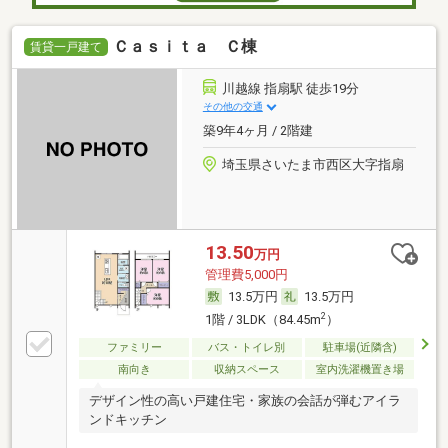
Ｃａｓｉｔａ Ｃ棟
賃貸一戸建て
川越線 指扇駅 徒歩19分
その他の交通
築9年4ヶ月 / 2階建
埼玉県さいたま市西区大字指扇
13.50
万円
管理費5,000円
13.5万円
13.5万円
2
1階 / 3LDK（84.45m
）
ファミリー
バス・トイレ別
駐車場(近隣含)
南向き
収納スペース
室内洗濯機置き場
デザイン性の高い戸建住宅・家族の会話が弾むアイラ
ンドキッチン