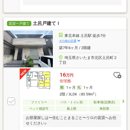
土呂戸建てＩ
賃貸一戸建て
東北本線 土呂駅 徒歩7分
その他の交通
築7年6ヶ月 / 2階建
埼玉県さいたま市北区土呂町２
丁目
16
万円
管理費-
1ヶ月
1ヶ月
2
2階 / 3LDK（83.59m
）
ファミリー
バス・トイレ別
駐車場(近隣含)
ペット相談可
最上階
角部屋
お部屋探しは〜住むことまるごと〜リロの賃貸へお任
せください♪