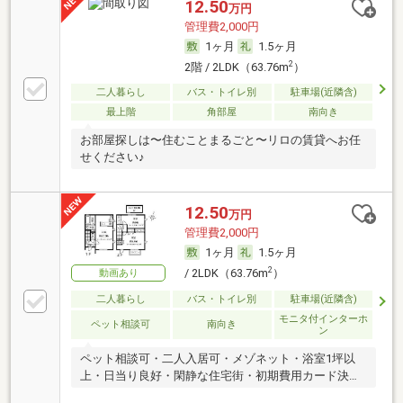
12.50
万円
管理費2,000円
1ヶ月
1.5ヶ月
2
2階 / 2LDK（63.76m
）
二人暮らし
バス・トイレ別
駐車場(近隣含)
最上階
角部屋
南向き
お部屋探しは〜住むことまるごと〜リロの賃貸へお任
せください♪
12.50
万円
管理費2,000円
1ヶ月
1.5ヶ月
2
/ 2LDK（63.76m
）
動画あり
二人暮らし
バス・トイレ別
駐車場(近隣含)
モニタ付インターホ
ペット相談可
南向き
ン
ペット相談可・二人入居可・メゾネット・浴室1坪以
上・日当り良好・閑静な住宅街・初期費用カード決済
可