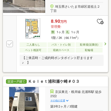
埼玉県さいたま市緑区道祖土２
丁目
8.90
万円
管理費-
1ヶ月
1ヶ月
2
1階 / 2K（66.11m
）
二人暮らし
バス・トイレ別
駐車場(近隣含)
ペット相談可
収納スペース
駐輪場
【ご来店時・ご成約時ポンタポイント貯まります
♪ 】
Ｋｏｌｅｔ浦和瀬ケ崎＃０３
賃貸一戸建て
京浜東北・根岸線 北浦和駅 徒歩
25分
その他の交通
築3年2ヶ月 / 3階建