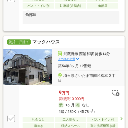
バス・トイレ別
駐車場(近隣含)
角部屋
角部屋
マックハウス
賃貸一戸建て
武蔵野線 西浦和駅 徒歩14分
その他の交通
築54年8ヶ月 / 2階建
埼玉県さいたま市南区松本２丁
目
9
万円
管理費10,000円
1ヶ月
なし
2
1階 / 2SDK（45.78m
）
礼金なし
二人暮らし
バス・トイレ別
南向き
収納スペース
室内洗濯機置き場