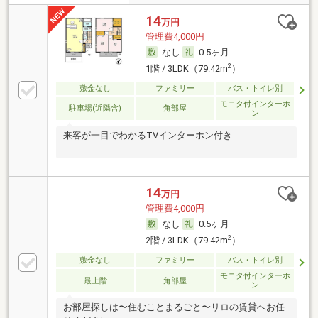
14
万円
管理費4,000円
なし
0.5ヶ月
2
1階 / 3LDK（79.42m
）
敷金なし
ファミリー
バス・トイレ別
モニタ付インターホ
駐車場(近隣含)
角部屋
ン
来客が一目でわかるTVインターホン付き
14
万円
管理費4,000円
なし
0.5ヶ月
2
2階 / 3LDK（79.42m
）
敷金なし
ファミリー
バス・トイレ別
モニタ付インターホ
最上階
角部屋
ン
お部屋探しは〜住むことまるごと〜リロの賃貸へお任