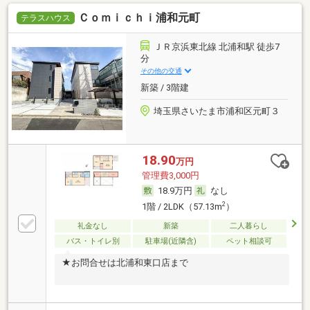
Ｃｏｍｉｃｈｉ浦和元町
テラスハウス
ＪＲ京浜東北線 北浦和駅 徒歩7
分
その他の交通
新築 / 3階建
埼玉県さいたま市浦和区元町３
18.90
万円
管理費3,000円
18.9万円
なし
2
1階 / 2LDK（57.13m
）
礼金なし
新築
二人暮らし
バス・トイレ別
駐車場(近隣含)
ペット相談可
★お問合せは北浦和東口店まで