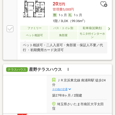
20
万円
管理費5,000円
1ヶ月
1ヶ月
2
1階 / 3LDK（99.36m
）
ファミリー
バス・トイレ別
駐車場(近隣含)
モニタ付インターホ
ペット相談可
角部屋
ン
ペット相談可・二人入居可・角部屋・保証人不要／代
行 ・初期費用カード決済可
星野テラスハウス Ｉ
テラスハウス
ＪＲ京浜東北線 南浦和駅 徒歩24
分
その他の交通
築27年8ヶ月 / 2階建
埼玉県さいたま市南区大字太田
窪