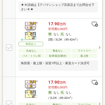
★☆詳細は【アパマンショップ宮原店までお問合せ下
さい☆★
17.90
万円
管理費6,000円
なし
なし
2
2階 / 3LDK（89.42m
）
動画あり
礼金なし
敷金なし
ファミリー
バス・トイレ別
駐車場(近隣含)
最上階
角部屋・最上階・浴室1坪以上・家賃カード決済可
17.90
万円
管理費6,000円
なし
なし
2
/ 3LDK（89.42m
）
礼金なし
敷金なし
ファミリー