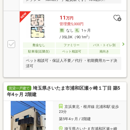
11
万円
管理費5,000円
なし
1ヶ月
2
/ 3SLDK（90.1m
）
敷金なし
ファミリー
バス・トイレ別
駐車場(近隣含)
ペット相談可
南向き
ペット相談可・保証人不要／代行 ・初期費用カード決
済可
埼玉県さいたま市浦和区瀬ヶ崎１丁目 築5
賃貸一戸建て
年4ヶ月 2階建
京浜東北・根岸線 北浦和駅 徒歩
23分
築5年4ヶ月 / 2階建
埼玉県さいたま市浦和区瀬ヶ崎