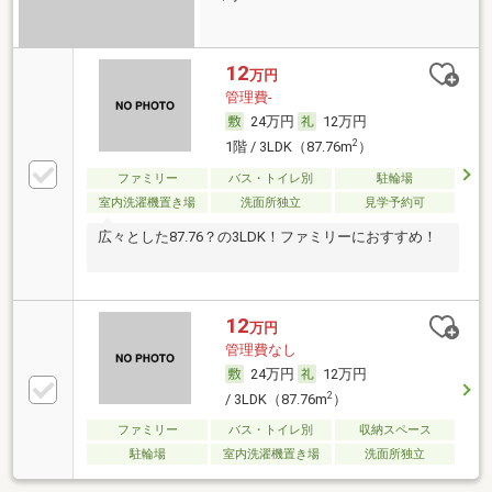
12
万円
管理費-
24万円
12万円
2
1階 / 3LDK（87.76m
）
ファミリー
バス・トイレ別
駐輪場
室内洗濯機置き場
洗面所独立
見学予約可
広々とした87.76？の3LDK！ファミリーにおすすめ！
12
万円
管理費なし
24万円
12万円
2
/ 3LDK（87.76m
）
ファミリー
バス・トイレ別
収納スペース
駐輪場
室内洗濯機置き場
洗面所独立