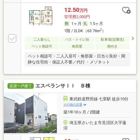
12.50
万円
管理費2,000円
1ヶ月
1.5ヶ月
2
1階 / 2LDK（63.76m
）
二人暮らし
バス・トイレ別
駐車場(近隣含)
ペット相談可
角部屋
南向き
ペット相談可・二人入居可・角部屋・日当り良好・閑
静な住宅街・保証人不要／代行 ・メゾネット
エスペランサＩＩ Ｂ棟
賃貸一戸建て
東武鉄道野田線 七里駅 徒歩10分
その他の交通
築1年10ヶ月 / 2階建
埼玉県さいたま市見沼区大字蓮
沼