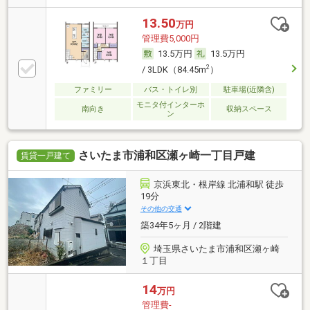
13.50
万円
管理費5,000円
13.5万円
13.5万円
2
/ 3LDK（84.45m
）
ファミリー
バス・トイレ別
駐車場(近隣含)
モニタ付インターホ
南向き
収納スペース
ン
さいたま市浦和区瀬ヶ崎一丁目戸建
賃貸一戸建て
京浜東北・根岸線 北浦和駅 徒歩
19分
その他の交通
築34年5ヶ月 / 2階建
埼玉県さいたま市浦和区瀬ヶ崎
１丁目
14
万円
管理費-