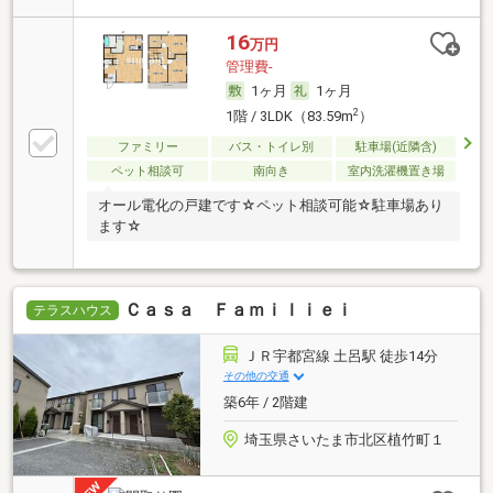
16
万円
管理費-
1ヶ月
1ヶ月
2
1階 / 3LDK（83.59m
）
ファミリー
バス・トイレ別
駐車場(近隣含)
ペット相談可
南向き
室内洗濯機置き場
オール電化の戸建です☆ペット相談可能☆駐車場あり
ます☆
Ｃａｓａ Ｆａｍｉｌｉｅｉ
テラスハウス
ＪＲ宇都宮線 土呂駅 徒歩14分
その他の交通
築6年 / 2階建
埼玉県さいたま市北区植竹町１