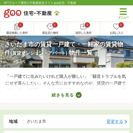
NTTグループ運営の不動産総合サイト goo住宅・不動産
1
0
0
0
最近検索した条件
最近見た物件
保存した条件
お気に入り
さいたま市の賃貸一戸建て・一軒家の賃貸物
件
物件一覧
(賃貸マンション・アパート)
「一戸建てに住みたいけれど購入が難しい」「騒音トラブルを気
にせず暮らしたい」そんな方におすすめなのが、賃貸の一戸建て
です。ほかの部屋からの生活音を気にせずに済むだけでなく、子
続きを見る
どもの足音に気を遣わずに済む点も戸建ての魅力。生活音のトラ
ブルが気になる人や子育て世帯にぴったりの賃貸一戸建てを紹介
します。
地域
変更する
さいたま市