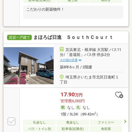
駐車場(近隣含)
最上階
南向き
こだわりの新築物件！
まほろば日進 ＳｏｕｔｈＣｏｕｒｔ
賃貸一戸建て
京浜東北・根岸線 大宮駅 バス11
分/「道場前」バス停 停歩2分
その他の交通
築8年6ヶ月 / 2階建
埼玉県さいたま市北区日進町１
丁目
17.90
万円
管理費6,000円
なし
なし
2
1階 / 3LDK（89.42m
）
礼金なし
敷金なし
ファミリー
バス・トイレ別
駐車場(近隣含)
角部屋