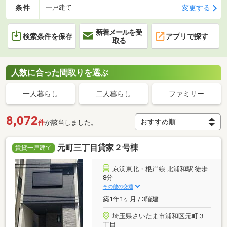
条件
変更する
一戸建て
新着メールを受
検索条件を保存
アプリで探す
取る
人数に合った間取りを選ぶ
一人暮らし
二人暮らし
ファミリー
8,072
件
が該当しました。
元町三丁目貸家２号棟
賃貸一戸建て
京浜東北・根岸線 北浦和駅 徒歩
8分
その他の交通
築1年1ヶ月 / 3階建
埼玉県さいたま市浦和区元町３
丁目