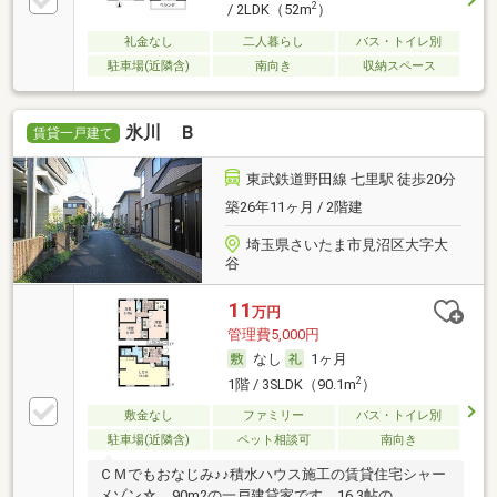
2
/ 2LDK（52m
）
礼金なし
二人暮らし
バス・トイレ別
駐車場(近隣含)
南向き
収納スペース
氷川 Ｂ
賃貸一戸建て
東武鉄道野田線 七里駅 徒歩20分
築26年11ヶ月 / 2階建
埼玉県さいたま市見沼区大字大
谷
11
万円
管理費5,000円
なし
1ヶ月
2
1階 / 3SLDK（90.1m
）
敷金なし
ファミリー
バス・トイレ別
駐車場(近隣含)
ペット相談可
南向き
ＣＭでもおなじみ♪♪積水ハウス施工の賃貸住宅シャー
メゾン☆ 90m2の一戸建貸家です。16.3帖の…