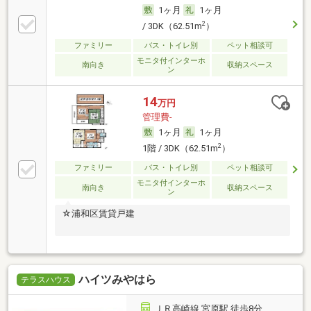
1ヶ月
1ヶ月
2
/ 3DK（62.51m
）
ファミリー
バス・トイレ別
ペット相談可
モニタ付インターホ
南向き
収納スペース
ン
14
万円
管理費-
1ヶ月
1ヶ月
2
1階 / 3DK（62.51m
）
ファミリー
バス・トイレ別
ペット相談可
モニタ付インターホ
南向き
収納スペース
ン
☆浦和区賃貸戸建
ハイツみやはら
テラスハウス
ＪＲ高崎線 宮原駅 徒歩8分