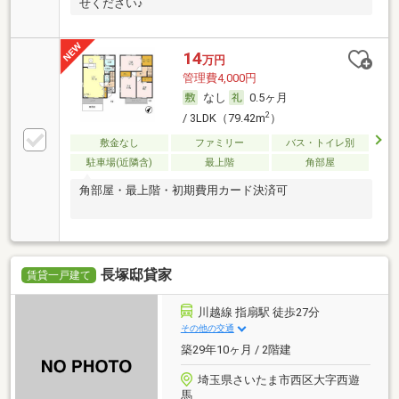
せください♪
14
万円
管理費4,000円
なし
0.5ヶ月
2
/ 3LDK（79.42m
）
敷金なし
ファミリー
バス・トイレ別
駐車場(近隣含)
最上階
角部屋
角部屋・最上階・初期費用カード決済可
長塚邸貸家
賃貸一戸建て
川越線 指扇駅 徒歩27分
その他の交通
築29年10ヶ月 / 2階建
埼玉県さいたま市西区大字西遊
馬