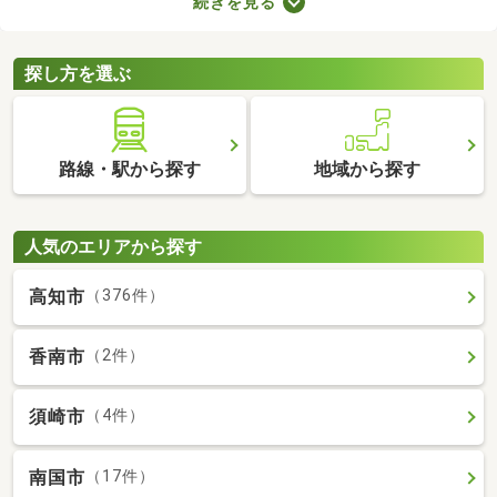
続きを見る
どもの足音に気を遣わずに済む点も戸建ての魅力。生活音のトラ
ブルが気になる人や子育て世帯にぴったりの賃貸一戸建てを紹介
します。
探し方を選ぶ
路線・駅から探す
地域から探す
人気のエリアから探す
高知市
（376件）
香南市
（2件）
須崎市
（4件）
南国市
（17件）