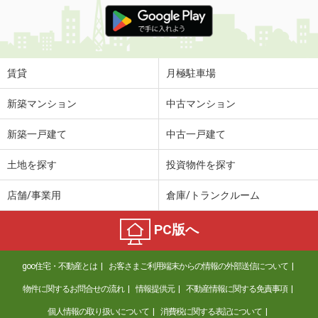
価 格
5.40万円
住 所
高知県高知市北久保
専有面積
35m²
間取り
1DK
賃貸
月極駐車場
高知県高知市山ノ端町
新築マンション
中古マンション
価 格
6.60万円
新築一戸建て
中古一戸建て
住 所
高知県高知市山ノ端町
専有面積
35.75m²
土地を探す
投資物件を探す
間取り
1LDK
店舗/事業用
倉庫/トランクルーム
高知県高知市南御座
PC版へ
価 格
7万円
住 所
高知県高知市南御座
goo住宅・不動産とは
お客さまご利用端末からの情報の外部送信について
専有面積
43.99m²
間取り
1LDK
物件に関するお問合せの流れ
情報提供元
不動産情報に関する免責事項
個人情報の取り扱いについて
消費税に関する表記について
高知県南国市大そね甲