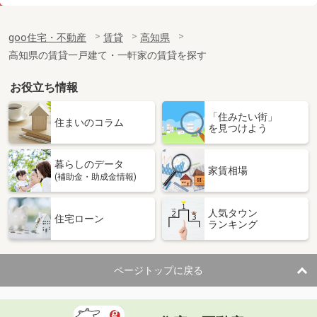
価 格
5.70万円
住 所
高知県高知市朝倉丙
goo住宅・不動産
賃貸
高知県
専有面積
37.5m²
高知県の賃貸一戸建て・一軒家の賃貸を探す
間取り
1LDK
お役立ち情報
高知県南国市大そね甲
「住みたい街」
価 格
6.80万円
住まいのコラム
を見つけよう
住 所
高知県南国市大そね甲
専有面積
59.63m²
暮らしのデータ
間取り
2LDK
家賃相場
(補助金・助成金情報)
高知県南国市大そね甲
人気タウン
住宅ローン
ランキング
価 格
6.80万円
住 所
高知県南国市大そね甲
専有面積
59.63m²
ページトップに戻る
間取り
2LDK
高知県高知市朝倉丙