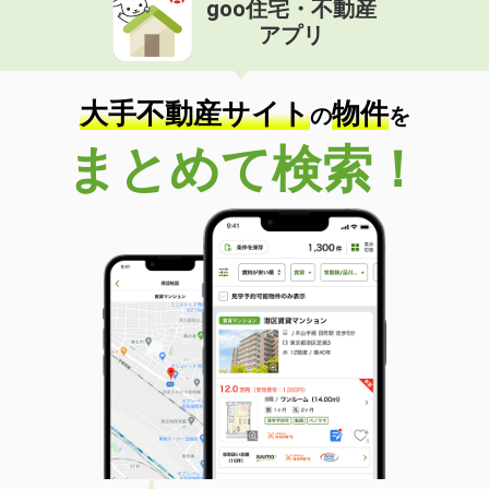
goo住宅・不動産
価 格
5.70万円
アプリ
住 所
高知県高知市朝倉丙
専有面積
37.5m²
間取り
1LDK
大手不動産サイト
物件
の
を
高知県高知市南川添
まとめて検索！
価 格
6.30万円
住 所
高知県高知市南川添
専有面積
43.5m²
間取り
1LDK
高知県高知市朝倉丙
価 格
5.80万円
住 所
高知県高知市朝倉丙
専有面積
37.5m²
間取り
1LDK
高知県高知市北久保