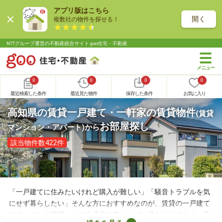
アプリ版はこちら
開く
複数社の物件を探せる！
NTTグループ運営の不動産総合サイト goo住宅・不動産
0
0
0
0
最近検索した条件
最近見た物件
保存した条件
お気に入り
高知県の賃貸一戸建て・一軒家の賃貸物件
(賃貸
お部屋探し
マンション・アパート)
から
該当物件数422件
「一戸建てに住みたいけれど購入が難しい」「騒音トラブルを気
にせず暮らしたい」そんな方におすすめなのが、賃貸の一戸建て
です。ほかの部屋からの生活音を気にせずに済むだけでなく、子