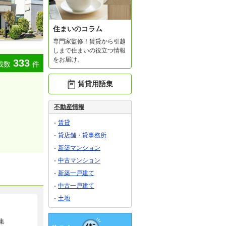
住まいのコラム
専門家監修！賃貸から引越
しまで住まいの役立つ情報
をお届け。
333
載数
件
賃貸用語集
不動産情報
賃貸
貸店舗・貸事務所
新築マンション
中古マンション
新築一戸建て
中古一戸建て
土地
集