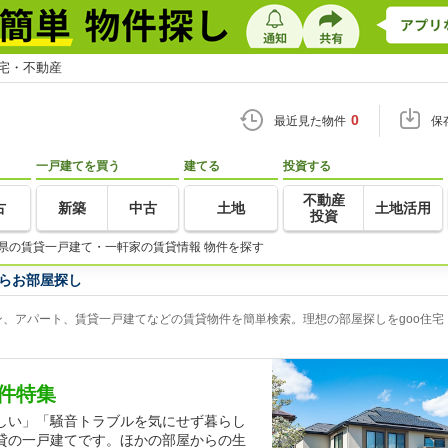
住宅・不動産
0
最近見た物件
保
一戸建てを買う
建てる
投資する
不動産
古
新築
中古
土地
土地活用
投資
県の賃貸一戸建て・一軒家の賃貸情報 物件を探す
らお部屋探し
、アパート、賃貸一戸建てなどの賃貸物件を簡単検索。理想の部屋探しをgoo住宅
件特集
しい」「騒音トラブルを気にせず暮らし
貸の一戸建てです。ほかの部屋からの生