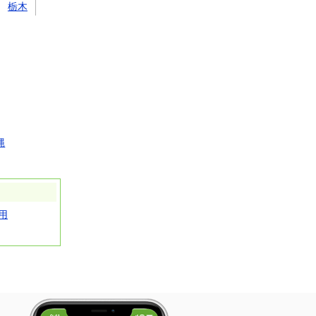
栃木
縄
用