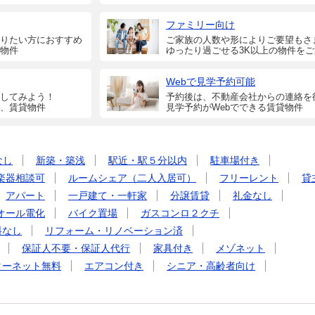
ファミリー向け
りたい方におすすめ
ご家族の人数や形によりご要望もさ
物件
ゆったり過ごせる3K以上の物件を
Webで見学予約可能
してみよう！
予約後は、不動産会社からの連絡を
、賃貸物件
見学予約がWebでできる賃貸物件
なし
新築・築浅
駅近・駅５分以内
駐車場付き
楽器相談可
ルームシェア（二人入居可）
フリーレント
貸
アパート
一戸建て・一軒家
分譲賃貸
礼金なし
オール電化
バイク置場
ガスコンロ２クチ
料なし
リフォーム・リノベーション済
保証人不要・保証人代行
家具付き
メゾネット
ターネット無料
エアコン付き
シニア・高齢者向け