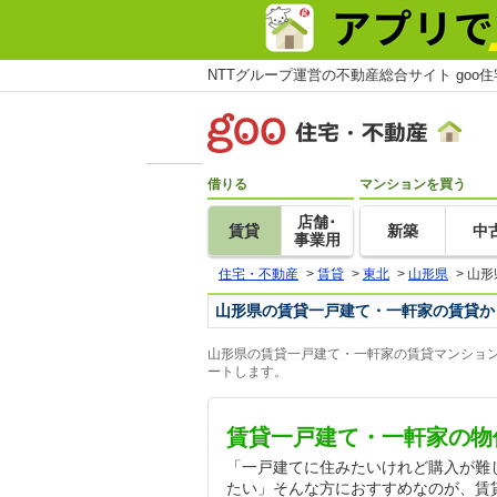
NTTグループ運営の不動産総合サイト goo
借りる
マンションを買う
店舗･
賃貸
新築
中
事業用
住宅・不動産
>
賃貸
>
東北
>
山形県
>
山形
山形県の賃貸一戸建て・一軒家の賃貸か
山形県の賃貸一戸建て・一軒家の賃貸マンション
ートします。
賃貸一戸建て・一軒家の物
「一戸建てに住みたいけれど購入が難
たい」そんな方におすすめなのが、賃