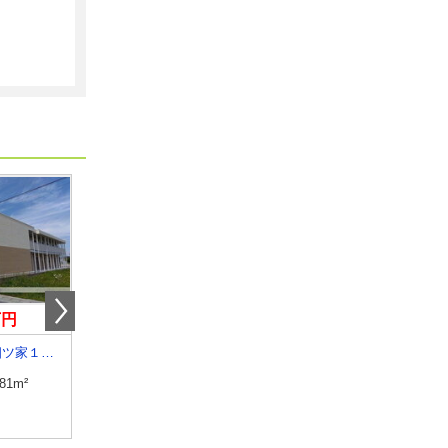
万円
6.30万円
4.30万円
山形県東根市四ツ家１丁目
山形県山形市五十鈴１
山形県山形市大手町
.81m²
専有面積
43.78m²
専有面積
23.18m²
間取り
1LDK
間取り
1K