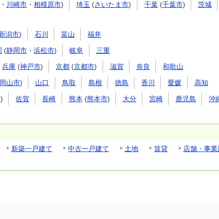
・
川崎市
・
相模原市
)
埼玉
(
さいたま市
)
千葉
(
千葉市
)
茨城
新潟市
)
石川
富山
福井
岡
(
静岡市
・
浜松市
)
岐阜
三重
兵庫
(
神戸市
)
京都
(
京都市
)
滋賀
奈良
和歌山
岡山市
)
山口
鳥取
島根
徳島
香川
愛媛
高知
市
)
佐賀
長崎
熊本
(
熊本市
)
大分
宮崎
鹿児島
沖
新築一戸建て
中古一戸建て
土地
賃貸
店舗・事業