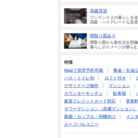
高級賃貸
ワンランク上の暮らしを送
高級・ハイグレードな賃貸
間取り図あり
間取り図から新生活を想像
暮らしのイメージが膨らむ
特徴
Webで見学予約可能
敷金・礼金
バス・トイレ別
ロフト付き
デザイナーズ物件
マンション
カウンターキッチン
駐車場
家賃クレジットカード対応
更新
タワーマンション（高層マンション）
新婚・カップル・同棲向け
イン
ルーフバルコニー