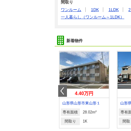
間取り
ワンルーム
1DK
1LDK
2
一人暮らし（ワンルーム～1LDK）
新着物件
4.10万円
4.40万円
山形県米沢市城西１
山形県山形市東山形１
山形
専有面積
23.18m²
専有面積
28.02m²
専有
間取り
1K
間取り
1K
間取