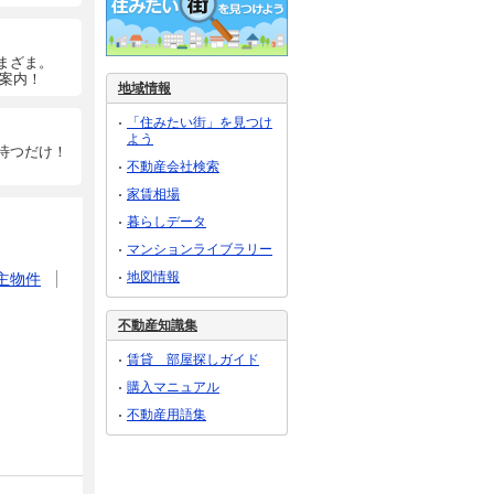
まざま。
ご案内！
地域情報
「住みたい街」を見つけ
よう
待つだけ！
不動産会社検索
家賃相場
暮らしデータ
マンションライブラリー
地図情報
主物件
不動産知識集
賃貸 部屋探しガイド
購入マニュアル
不動産用語集