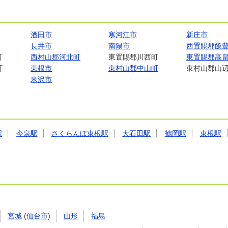
酒田市
寒河江市
新庄市
長井市
南陽市
西置賜郡飯
町
西村山郡河北町
東置賜郡川西町
東置賜郡高
町
東根市
東村山郡中山町
東村山郡山
米沢市
駅
今泉駅
さくらんぼ東根駅
大石田駅
鶴岡駅
東根駅
宮城
(
仙台市
)
山形
福島