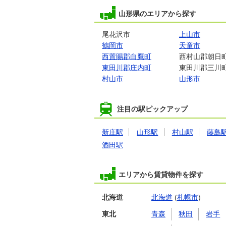
山形県のエリアから探す
尾花沢市
上山市
鶴岡市
天童市
西置賜郡白鷹町
西村山郡朝日
東田川郡庄内町
東田川郡三川
村山市
山形市
注目の駅ピックアップ
新庄駅
山形駅
村山駅
藤島
酒田駅
エリアから賃貸物件を探す
北海道
北海道
(
札幌市
)
東北
青森
秋田
岩手