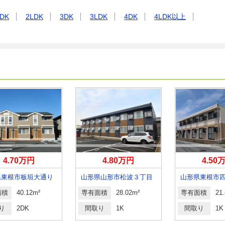
DK
2LDK
3DK
3LDK
4DK
4LDK以上
4.70万円
4.80万円
4.50
県東根市板垣大通り
山形県山形市松波３丁目
面積
40.12m²
専有面積
28.02m²
専有面積
21
り
2DK
間取り
1K
間取り
1K