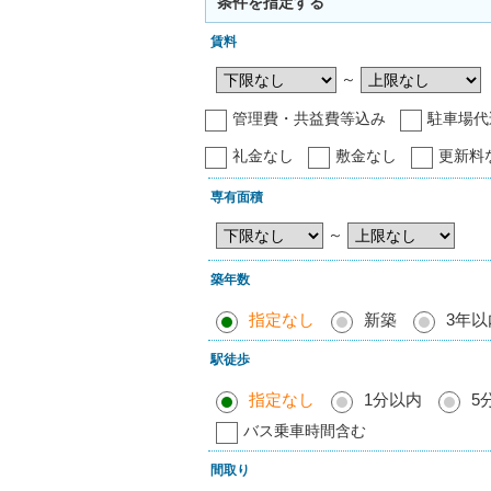
条件を指定する
賃料
～
管理費・共益費等込み
駐車場代
礼金なし
敷金なし
更新料
専有面積
～
築年数
指定なし
新築
3年以
駅徒歩
指定なし
1分以内
5
バス乗車時間含む
間取り