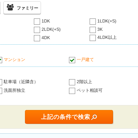
ファミリー
1DK
1LDK(+S)
2LDK(+S)
3K
4LDK以上
4DK
マンション
一戸建て
駐車場（近隣含）
2階以上
洗面所独立
ペット相談可