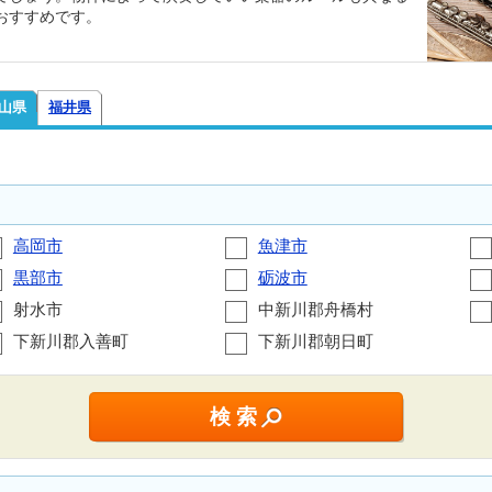
おすすめです。
山県
福井県
高岡市
魚津市
黒部市
砺波市
射水市
中新川郡舟橋村
下新川郡入善町
下新川郡朝日町