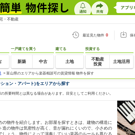
住宅・不動産
0
最近見た物件
保
一戸建てを買う
建てる
投資する
不動産
古
新築
中古
土地
土地活用
投資
県
>
富山県のエリアから楽器相談可の賃貸情報 物件を探す
ンション・アパート)をエリアから探す
際の所要時間とは異なる場合があります。目安としてご利用ください。
めの物件を紹介します。お部屋を探すときは、建物の構造に
ト造の物件は気密性が高く、音が漏れにくいので、小さめの
でしょう。物件によって演奏していい楽器のルールも異なる