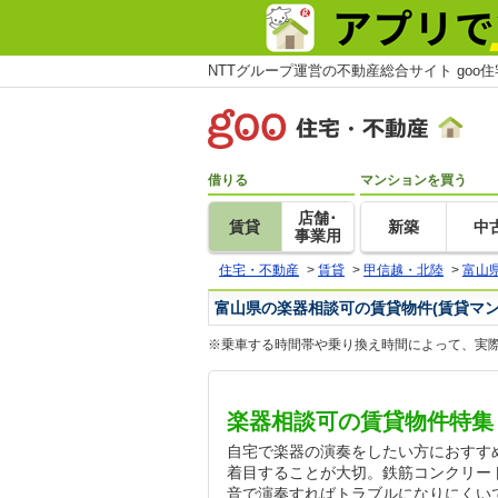
NTTグループ運営の不動産総合サイト goo
借りる
マンションを買う
店舗･
賃貸
新築
中
事業用
住宅・不動産
>
賃貸
>
甲信越・北陸
>
富山
富山県の楽器相談可の賃貸物件(賃貸マ
※乗車する時間帯や乗り換え時間によって、実
楽器相談可の賃貸物件特集
自宅で楽器の演奏をしたい方におすす
着目することが大切。鉄筋コンクリー
音で演奏すればトラブルになりにくい