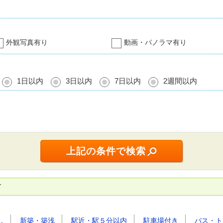
外観写真有り
動画・パノラマ有り
1日以内
3日以内
7日以内
2週間以内
す
し
新築・築浅
駅近・駅５分以内
駐車場付き
バス・ト