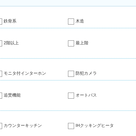
鉄骨系
木造
2階以上
最上階
モニタ付インターホン
防犯カメラ
追焚機能
オートバス
カウンターキッチン
IHクッキングヒータ