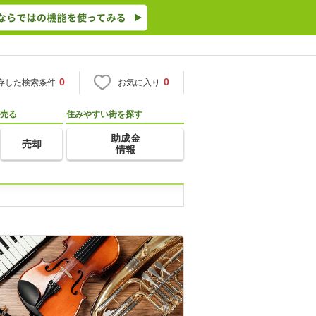
0
0
存した検索条件
お気に入り
売る
住みやすい街を探す
助成金
売却
情報