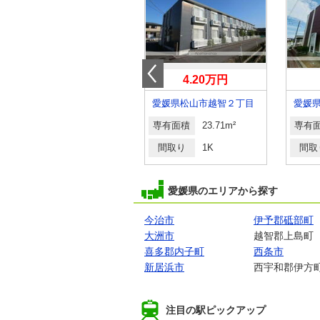
5.90万円
4.20万円
愛媛県伊予郡松前町大字浜
愛媛県松山市越智２丁目
愛媛
専有面積
23.61m²
専有面積
23.71m²
専有
間取り
1K
間取り
1K
間取
愛媛県のエリアから探す
今治市
伊予郡砥部町
大洲市
越智郡上島町
喜多郡内子町
西条市
新居浜市
西宇和郡伊方
注目の駅ピックアップ