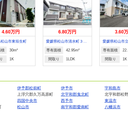
4.60万円
6.80万円
3.60
県松山市東垣生町
愛媛県松山市清水町３丁目
愛媛県松山市
面積
30m²
専有面積
42.95m²
専有面積
22
り
1K
間取り
1LDK
間取り
1K
伊予郡松前町
伊予市
宇和島市
上浮穴郡久万高原町
北宇和郡鬼北町
北宇和郡松
四国中央市
西予市
東温市
町
松山市
南宇和郡愛南町
八幡浜市