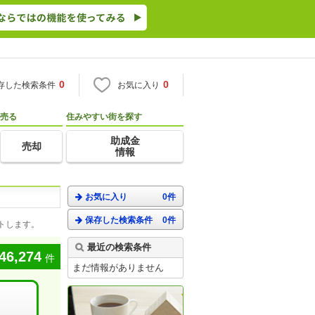
0
0
存した検索条件
お気に入り
売る
住みやすい街を探す
助成金
売却
情報
お気に入り
0件
保存した検索条件
0件
トします。
最近の検索条件
46,274
件
まだ情報がありません