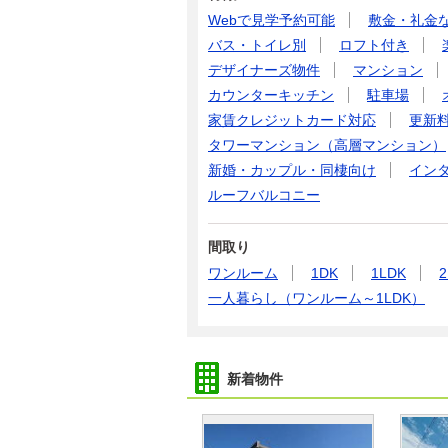
Webで見学予約可能
敷金・礼金
バス・トイレ別
ロフト付き
デザイナーズ物件
マンション
カウンターキッチン
駐車場
家賃クレジットカード対応
更新
タワーマンション（高層マンション）
新婚・カップル・同棲向け
イン
ルーフバルコニー
間取り
ワンルーム
1DK
1LDK
2
一人暮らし（ワンルーム～1LDK）
新着物件