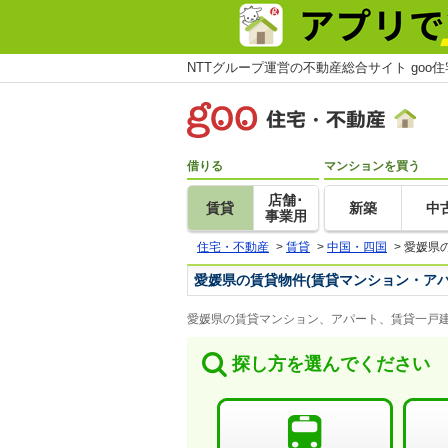
NTTグループ運営の不動産総合サイト goo
借りる
マンションを買う
店舗･
賃貸
新築
中
事業用
住宅・不動産
>
賃貸
>
中国・四国
>
愛媛県
愛媛県の賃貸物件(賃貸マンション・アパ
愛媛県の賃貸マンション、アパート、賃貸一戸建
探し方を選んでください