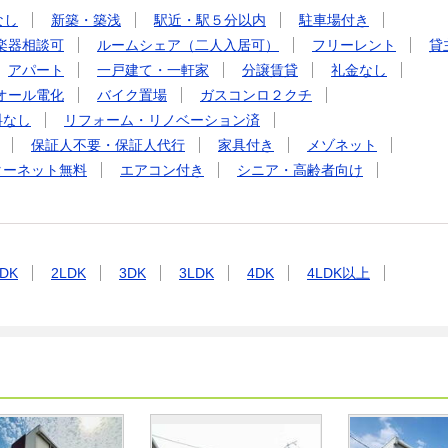
なし
新築・築浅
駅近・駅５分以内
駐車場付き
楽器相談可
ルームシェア（二人入居可）
フリーレント
貸
アパート
一戸建て・一軒家
分譲賃貸
礼金なし
オール電化
バイク置場
ガスコンロ２クチ
料なし
リフォーム・リノベーション済
保証人不要・保証人代行
家具付き
メゾネット
ターネット無料
エアコン付き
シニア・高齢者向け
DK
2LDK
3DK
3LDK
4DK
4LDK以上