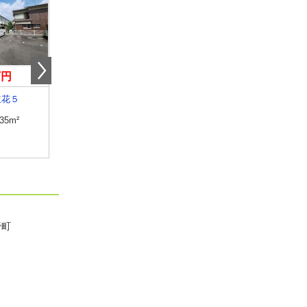
万円
6.35万円
5.80万円
立花５
愛媛県松山市桑原５丁目
愛媛県松山市今在家２
.35m²
専有面積
40m²
専有面積
51.1m²
間取り
1LDK
間取り
2DK
野町