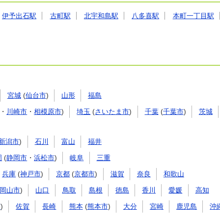
伊予出石駅
古町駅
北宇和島駅
八多喜駅
本町一丁目駅
宮城
(
仙台市
)
山形
福島
・
川崎市
・
相模原市
)
埼玉
(
さいたま市
)
千葉
(
千葉市
)
茨城
新潟市
)
石川
富山
福井
岡
(
静岡市
・
浜松市
)
岐阜
三重
兵庫
(
神戸市
)
京都
(
京都市
)
滋賀
奈良
和歌山
岡山市
)
山口
鳥取
島根
徳島
香川
愛媛
高知
市
)
佐賀
長崎
熊本
(
熊本市
)
大分
宮崎
鹿児島
沖