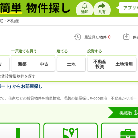
住宅・不動産
0
最近見た物件
保
一戸建てを買う
建てる
投資する
不動産
古
新築
中古
土地
土地活用
投資
の賃貸情報 物件を探す
ート) からお部屋探し
て、借家などの賃貸物件を簡単検索。理想の部屋探しをgoo住宅・不動産がサポー
1
掲載数