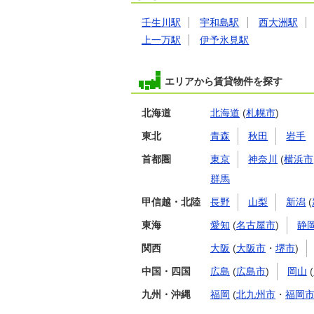
壬生川駅
宇和島駅
西大洲駅
上一万駅
伊予氷見駅
エリアから賃貸物件を探す
北海道
北海道
(
札幌市
)
東北
青森
秋田
岩手
首都圏
東京
神奈川
(
横浜市
群馬
甲信越・北陸
長野
山梨
新潟
(
東海
愛知
(
名古屋市
)
静
関西
大阪
(
大阪市
・
堺市
)
中国・四国
広島
(
広島市
)
岡山
(
九州・沖縄
福岡
(
北九州市
・
福岡