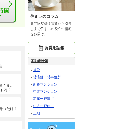
住まいのコラム
専門家監修！賃貸から引越
しまで住まいの役立つ情報
をお届け。
賃貸用語集
不動産情報
集
賃貸
貸店舗・貸事務所
新築マンション
まざま。
ご案内！
中古マンション
新築一戸建て
中古一戸建て
待つだけ！
土地