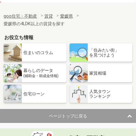
価 格
3.10万円
住 所
愛媛県東温市志津川
goo住宅・不動産
賃貸
愛媛県
専有面積
23.18m²
愛媛県の4LDK以上の賃貸を探す
間取り
1K
お役立ち情報
愛媛県松山市内浜町
「住みたい街」
価 格
3.80万円
住まいのコラム
を見つけよう
住 所
愛媛県松山市内浜町
専有面積
23.18m²
暮らしのデータ
間取り
1K
家賃相場
(補助金・助成金情報)
愛媛県松山市福音寺町
人気タウン
住宅ローン
ランキング
価 格
4.50万円
住 所
愛媛県松山市福音寺町
専有面積
30m²
ページトップに戻る
間取り
1K
愛媛県松山市土居田町