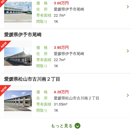
価 格
3.60万円
住 所
愛媛県伊予市尾崎
専有面積
22.7m²
間取り
1K
愛媛県伊予市尾崎
価 格
3.80万円
住 所
愛媛県伊予市尾崎
専有面積
22.7m²
間取り
1K
愛媛県松山市古川南２丁目
価 格
4.20万円
住 所
愛媛県松山市古川南２丁目
専有面積
31.05m²
間取り
1K
愛媛県東温市志津川
もっと見る