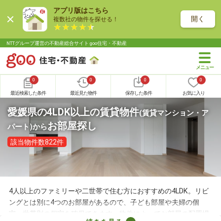
アプリ版はこちら
開く
複数社の物件を探せる！
NTTグループ運営の不動産総合サイト goo住宅・不動産
0
0
0
0
最近検索した条件
最近見た物件
保存した条件
お気に入り
愛媛県の4LDK以上の賃貸物件
(賃貸マンション・ア
お部屋探し
パート)
から
該当物件数822件
4人以上のファミリーや二世帯で住む方におすすめの4LDK。リビ
ングとは別に4つのお部屋があるので、子ども部屋や夫婦の個
室、世帯別の個室を確保できます。物件によってお部屋の配置場