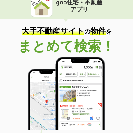
goo住宅・不動産
価 格
4.70万円
アプリ
住 所
愛媛県松山市土居田町
専有面積
30.84m²
間取り
1K
大手不動産サイト
物件
の
を
愛媛県松山市緑町２丁目
まとめて検索！
価 格
3.60万円
住 所
愛媛県松山市緑町２丁目
専有面積
32.39m²
間取り
1K
愛媛県伊予市尾崎
価 格
3.70万円
住 所
愛媛県伊予市尾崎
専有面積
22.7m²
間取り
1K
愛媛県松山市道後町１丁目