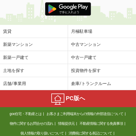
価 格
7.80万円
住 所
愛媛県松山市道後町１丁目
専有面積
63.11m²
間取り
2LDK
賃貸
月極駐車場
愛媛県東温市志津川
新築マンション
中古マンション
価 格
3.10万円
新築一戸建て
中古一戸建て
住 所
愛媛県東温市志津川
専有面積
23.18m²
土地を探す
投資物件を探す
間取り
1K
店舗/事業用
倉庫/トランクルーム
愛媛県東温市志津川
PC版へ
価 格
7.10万円
住 所
愛媛県東温市志津川
goo住宅・不動産とは
お客さまご利用端末からの情報の外部送信について
専有面積
70.39m²
間取り
2LDK
物件に関するお問合せの流れ
情報提供元
不動産情報に関する免責事項
個人情報の取り扱いについて
消費税に関する表記について
愛媛県松山市生石町