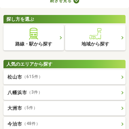
続きを見る
所が異なるので、内見前に間取りをチェックすることがおすすめ
です。ここでは、4人以上で住む方におすすめの4LDK物件を紹介
します。
探し方を選ぶ
路線・駅から探す
地域から探す
人気のエリアから探す
松山市
（615件）
八幡浜市
（3件）
大洲市
（5件）
今治市
（48件）