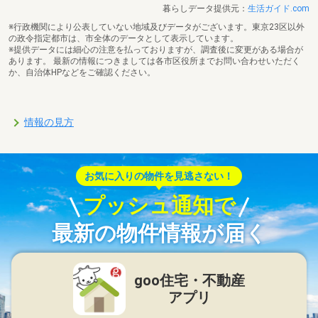
暮らしデータ提供元：
生活ガイド.com
※行政機関により公表していない地域及びデータがございます。東京23区以外
の政令指定都市は、市全体のデータとして表示しています。
※提供データには細心の注意を払っておりますが、調査後に変更がある場合が
あります。 最新の情報につきましては各市区役所までお問い合わせいただく
か、自治体HPなどをご確認ください。
情報の見方
お気に入りの物件を見逃さない！
プッシュ通知で
最新の物件情報が届く
goo住宅・不動産
アプリ