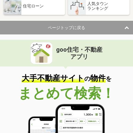
人気タウン
住宅ローン
ランキング
ページトップに戻る
goo住宅・不動産
アプリ
大手不動産サイト
物件
の
を
まとめて検索！