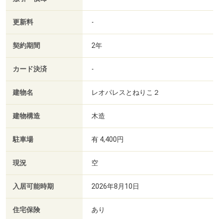
更新料
-
契約期間
2年
カード決済
-
建物名
レオパレスとねりこ２
建物構造
木造
駐車場
有 4,400円
現況
空
入居可能時期
2026年8月10日
住宅保険
あり