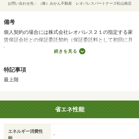
お問い合わせ先
（株）みかん不動産 レオパレスパートナーズ松山南店
備考
個人契約の場合には株式会社レオパレス２１の指定する家
賃保証会社との保証委託契約（保証委託料として初回に月
額総利用料×１００％～１２０％※と１年毎に１０，０００
続きを見る
円）が必要です。※成人で年収が１５０万円以上の方：１
００％（保証人不要） 成人で年収が１５０万円未満の
特記事項
方：１２０％（保証人不要） 未成年の方：１００％（保
証人必要）・鍵交換代：あり１６，５００円～・維持費
最上階
等：環境維持費（月額）５５０円／月・家具・家電付きの
レオパレス２１物件です。テレビ・冷蔵庫・洗濯機・電子
レンジ・電気コンロ・テーブル・カーテンなどが揃ってい
省エネ性能
るので身軽にご入居が可能で意外と高くついてしまう引越
費用も軽減できます…・駐輪場：有
エネルギー消費性
-
能