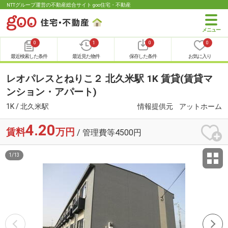
NTTグループ運営の不動産総合サイト goo住宅・不動産
0
1
0
0
最近検索した条件
最近見た物件
保存した条件
お気に入り
レオパレスとねりこ２ 北久米駅 1K 賃貸(賃貸マ
ンション・アパート)
1K / 北久米駅
情報提供元
アットホーム
4.20
賃料
万円
/ 管理費等4500円
1
/
13