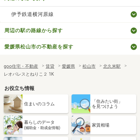
伊予鉄道横河原線
周辺の駅の路線から探す
愛媛県松山市の不動産を探す
goo住宅・不動産
賃貸
愛媛県
松山市
北久米駅
レオパレスとねりこ２ 1K
お役立ち情報
「住みたい街」
住まいのコラム
を見つけよう
暮らしのデータ
家賃相場
(補助金・助成金情報)