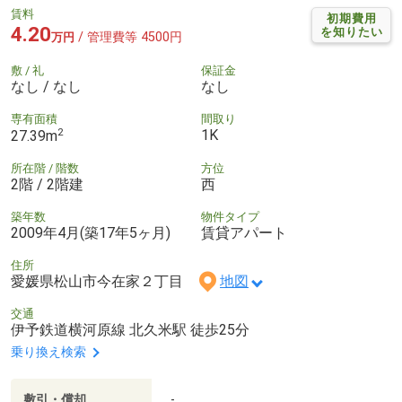
賃料
初期費用
4.20
を知りたい
/ 管理費等 4500円
万円
敷 / 礼
保証金
なし / なし
なし
専有面積
間取り
2
1K
27.39m
所在階 / 階数
方位
2階 / 2階建
西
築年数
物件タイプ
2009年4月(築17年5ヶ月)
賃貸アパート
住所
愛媛県松山市今在家２丁目
地図
交通
伊予鉄道横河原線 北久米駅 徒歩25分
乗り換え検索
敷引・償却
-