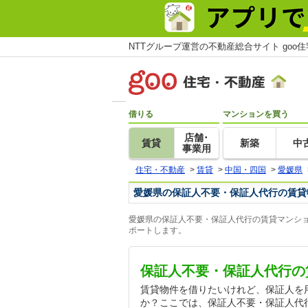
NTTグループ運営の不動産総合サイト goo
借りる
マンションを買う
店舗･
賃貸
新築
中
事業用
住宅・不動産
>
賃貸
>
中国・四国
>
愛媛県
愛媛県の保証人不要・保証人代行の賃貸
愛媛県の保証人不要・保証人代行の賃貸マンショ
ポートします。
保証人不要・保証人代行の
賃貸物件を借りたいけれど、保証人を
か？ここでは、保証人不要・保証人代