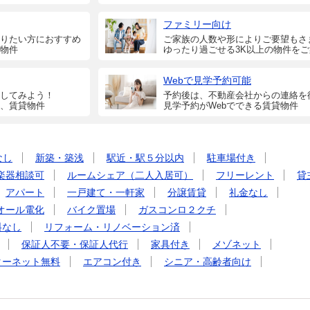
ファミリー向け
りたい方におすすめ
ご家族の人数や形によりご要望もさ
物件
ゆったり過ごせる3K以上の物件を
Webで見学予約可能
してみよう！
予約後は、不動産会社からの連絡を
、賃貸物件
見学予約がWebでできる賃貸物件
なし
新築・築浅
駅近・駅５分以内
駐車場付き
楽器相談可
ルームシェア（二人入居可）
フリーレント
貸
アパート
一戸建て・一軒家
分譲賃貸
礼金なし
オール電化
バイク置場
ガスコンロ２クチ
料なし
リフォーム・リノベーション済
保証人不要・保証人代行
家具付き
メゾネット
ターネット無料
エアコン付き
シニア・高齢者向け