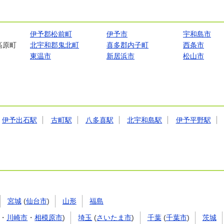
伊予郡松前町
伊予市
宇和島市
高原町
北宇和郡鬼北町
喜多郡内子町
西条市
東温市
新居浜市
松山市
伊予出石駅
古町駅
八多喜駅
北宇和島駅
伊予平野駅
宮城
(
仙台市
)
山形
福島
・
川崎市
・
相模原市
)
埼玉
(
さいたま市
)
千葉
(
千葉市
)
茨城