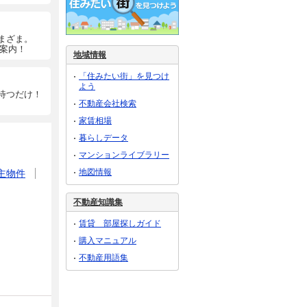
まざま。
ご案内！
地域情報
「住みたい街」を見つけ
よう
待つだけ！
不動産会社検索
家賃相場
暮らしデータ
マンションライブラリー
地図情報
主物件
不動産知識集
賃貸 部屋探しガイド
購入マニュアル
不動産用語集