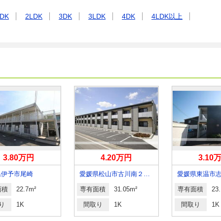
DK
2LDK
3DK
3LDK
4DK
4LDK以上
3.80万円
4.20万円
3.10
県伊予市尾崎
愛媛県松山市古川南２丁目
愛媛県東温市
面積
22.7m²
専有面積
31.05m²
専有面積
23
り
1K
間取り
1K
間取り
1K