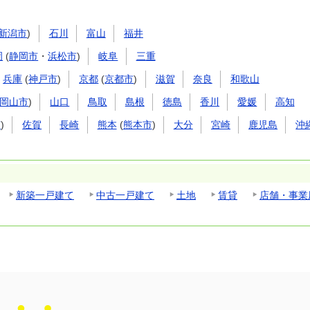
新潟市
)
石川
富山
福井
岡
(
静岡市
・
浜松市
)
岐阜
三重
兵庫
(
神戸市
)
京都
(
京都市
)
滋賀
奈良
和歌山
岡山市
)
山口
鳥取
島根
徳島
香川
愛媛
高知
市
)
佐賀
長崎
熊本
(
熊本市
)
大分
宮崎
鹿児島
沖
新築一戸建て
中古一戸建て
土地
賃貸
店舗・事業