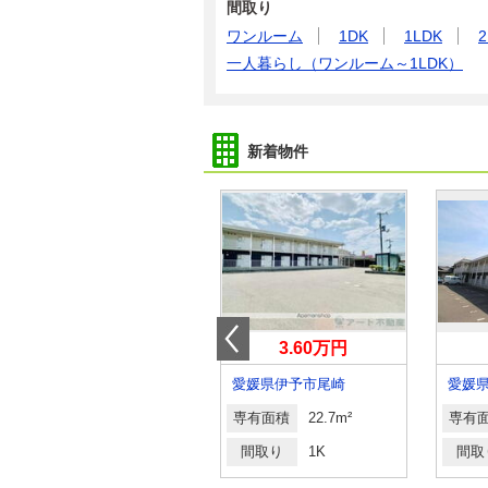
間取り
ワンルーム
1DK
1LDK
2
一人暮らし（ワンルーム～1LDK）
新着物件
5.20万円
3.60万円
愛媛県松山市森松町
愛媛県伊予市尾崎
愛媛
専有面積
57.19m²
専有面積
22.7m²
専有
間取り
2LDK
間取り
1K
間取