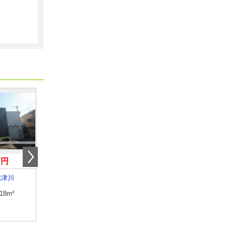
万円
3.80万円
4.50万円
志津川
愛媛県松山市内浜町
愛媛県松山市福音寺町
.18m²
専有面積
23.18m²
専有面積
30m²
間取り
1K
間取り
1K