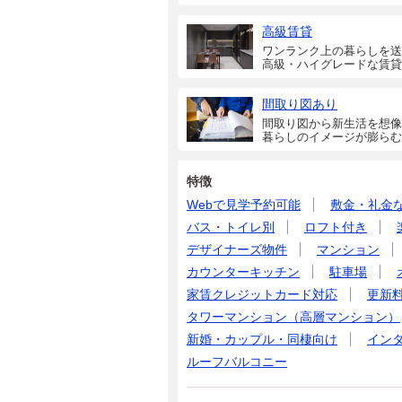
高級賃貸
ワンランク上の暮らしを送
高級・ハイグレードな賃貸
間取り図あり
間取り図から新生活を想像
暮らしのイメージが膨らむ
特徴
Webで見学予約可能
敷金・礼金
バス・トイレ別
ロフト付き
デザイナーズ物件
マンション
カウンターキッチン
駐車場
家賃クレジットカード対応
更新
タワーマンション（高層マンション）
新婚・カップル・同棲向け
イン
ルーフバルコニー