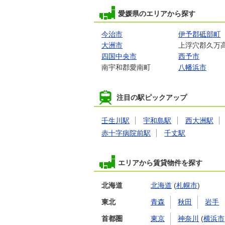
愛媛県のエリアから探す
今治市
伊予郡砥部町
大洲市
上浮穴郡久万
四国中央市
西予市
南宇和郡愛南町
八幡浜市
注目の駅ピックアップ
壬生川駅
宇和島駅
西大洲駅
赤十字病院前駅
千丈駅
エリアから賃貸物件を探す
北海道
北海道
(
札幌市
)
東北
青森
秋田
岩手
首都圏
東京
神奈川
(
横浜市