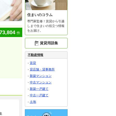
住まいのコラム
専門家監修！賃貸から引越
しまで住まいの役立つ情報
をお届け。
73,804
件
賃貸用語集
不動産情報
賃貸
貸店舗・貸事務所
新築マンション
中古マンション
新築一戸建て
中古一戸建て
土地
集