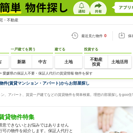
住宅・不動産
0
最近見た物件
保
一戸建てを買う
建てる
投資する
不動産
古
新築
中古
土地
土地活用
投資
>
愛媛県の保証人不要・保証人代行の賃貸情報 物件を探す
物件(賃貸マンション・アパート)からお部屋探し
ン、アパート、賃貸一戸建てなどの賃貸物件を簡単検索。理想の部屋探しをgoo住
賃貸物件特集
用意できないとお悩みではありません
行可の物件を紹介します。保証人代行と