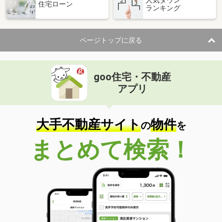
住宅ローン
ランキング
価 格
10万円
住 所
東京都墨田区東向島６
専有面積
26.88m²
ページトップに戻る
間取り
1K
東京都新宿区四谷４
goo住宅・不動産
価 格
14万円
アプリ
住 所
東京都新宿区四谷４
専有面積
35.26m²
間取り
1DK
大手不動産サイト
物件
の
を
東京都渋谷区幡ヶ谷１
まとめて検索！
価 格
14.80万円
住 所
東京都渋谷区幡ヶ谷１
専有面積
41.03m²
間取り
1LDK
東京都江戸川区平井６丁目