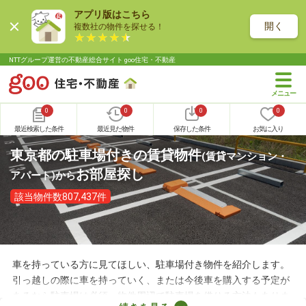
アプリ版はこちら
開く
複数社の物件を探せる！
NTTグループ運営の不動産総合サイト goo住宅・不動産
0
0
0
0
最近検索した条件
最近見た物件
保存した条件
お気に入り
東京都の駐車場付きの賃貸物件
(賃貸マンション・
お部屋探し
アパート)
から
該当物件数807,437件
車を持っている方に見てほしい、駐車場付き物件を紹介します。
引っ越しの際に車を持っていく、または今後車を購入する予定が
あるなら駐車場は必須。物件周辺で駐車場を借りる方法もありま