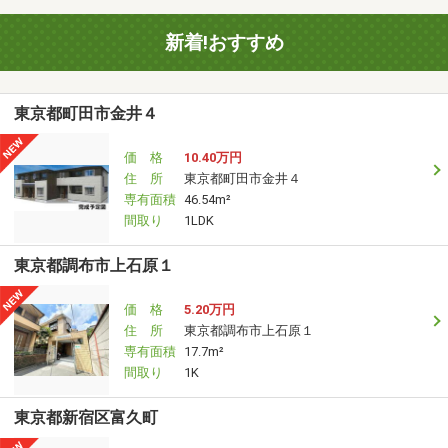
新着!おすすめ
東京都町田市金井４
価 格
10.40万円
住 所
東京都町田市金井４
専有面積
46.54m²
間取り
1LDK
東京都調布市上石原１
価 格
5.20万円
住 所
東京都調布市上石原１
専有面積
17.7m²
間取り
1K
東京都新宿区富久町