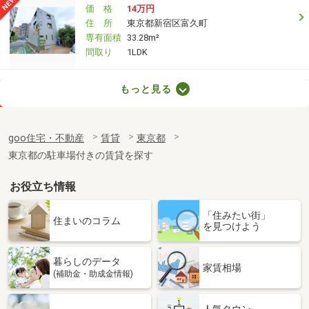
価 格
14万円
住 所
東京都新宿区富久町
専有面積
33.28m²
間取り
1LDK
東京都新宿区四谷三栄町
もっと見る
価 格
20.80万円
住 所
東京都新宿区四谷三栄町
goo住宅・不動産
賃貸
東京都
専有面積
30.16m²
東京都の駐車場付きの賃貸を探す
間取り
1LDK
お役立ち情報
東京都港区虎ノ門３
「住みたい街」
価 格
12万円
住まいのコラム
を見つけよう
住 所
東京都港区虎ノ門３
専有面積
25.95m²
暮らしのデータ
間取り
1K
家賃相場
(補助金・助成金情報)
東京都墨田区東向島６
人気タウン