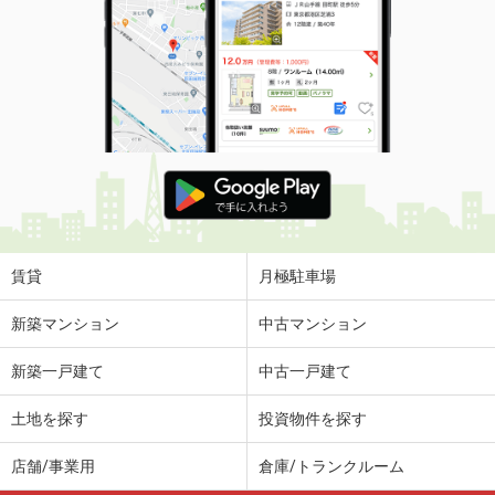
価 格
6.60万円
住 所
東京都江戸川区平井６丁目
専有面積
11m²
間取り
ワンルーム
東京都台東区清川２丁目
価 格
17.50万円
住 所
東京都台東区清川２丁目
専有面積
67.18m²
間取り
3LDK
賃貸
月極駐車場
東京都品川区中延５丁目
新築マンション
中古マンション
価 格
11.80万円
新築一戸建て
中古一戸建て
住 所
東京都品川区中延５丁目
専有面積
21.34m²
土地を探す
投資物件を探す
間取り
1K
店舗/事業用
倉庫/トランクルーム
東京都台東区日本堤１丁目