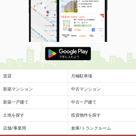
価 格
5.90万円
住 所
静岡県浜松市浜名区寺島
専有面積
48.18m²
間取り
1LDK
静岡県掛川市逆川
価 格
5.50万円
住 所
静岡県掛川市逆川
専有面積
55.13m²
間取り
2LDK
賃貸
月極駐車場
静岡県磐田市見付
新築マンション
中古マンション
価 格
4.10万円
新築一戸建て
中古一戸建て
住 所
静岡県磐田市見付
専有面積
23.18m²
土地を探す
投資物件を探す
間取り
1K
店舗/事業用
倉庫/トランクルーム
静岡県浜松市中央区和合町