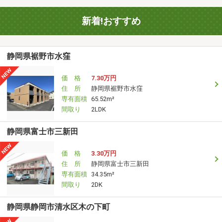
新着!おすすめ
静岡県裾野市水窪
価 格
7.30万円
住 所
静岡県裾野市水窪
専有面積
65.52m²
間取り
2LDK
静岡県富士市三新田
価 格
3.30万円
住 所
静岡県富士市三新田
専有面積
34.35m²
間取り
2DK
静岡県静岡市清水区木の下町