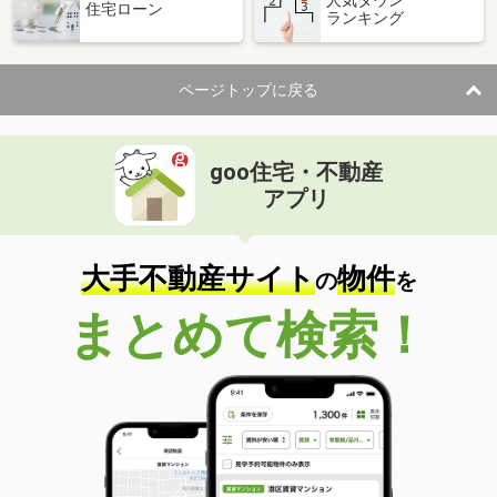
住宅ローン
ランキング
価 格
5.50万円
住 所
静岡県裾野市岩波
専有面積
31.4m²
ページトップに戻る
間取り
1K
静岡県浜松市浜名区都田町
goo住宅・不動産
価 格
3.80万円
アプリ
住 所
静岡県浜松市浜名区都田町
専有面積
26.49m²
間取り
1K
大手不動産サイト
物件
の
を
静岡県焼津市三ケ名
まとめて検索！
価 格
6万円
住 所
静岡県焼津市三ケ名
専有面積
44.32m²
間取り
1LDK
静岡県浜松市浜名区寺島