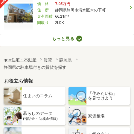
価 格
7.05万円
住 所
静岡県静岡市清水区木の下町
専有面積
66.21m²
間取り
2LDK
静岡県焼津市三ケ名
もっと見る
価 格
5.20万円
住 所
静岡県焼津市三ケ名
goo住宅・不動産
賃貸
静岡県
専有面積
33.2m²
静岡県の駐車場付きの賃貸を探す
間取り
1K
お役立ち情報
静岡県焼津市三ケ名
「住みたい街」
価 格
6.20万円
住まいのコラム
を見つけよう
住 所
静岡県焼津市三ケ名
専有面積
44.21m²
暮らしのデータ
間取り
1LDK
家賃相場
(補助金・助成金情報)
静岡県裾野市岩波
人気タウン