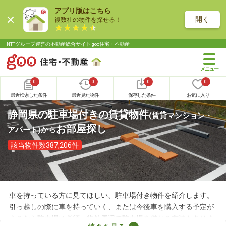
アプリ版はこちら
開く
複数社の物件を探せる！
NTTグループ運営の不動産総合サイト goo住宅・不動産
0
0
0
0
最近検索した条件
最近見た物件
保存した条件
お気に入り
静岡県の駐車場付きの賃貸物件
(賃貸マンション・
お部屋探し
アパート)
から
該当物件数387,206件
車を持っている方に見てほしい、駐車場付き物件を紹介します。
引っ越しの際に車を持っていく、または今後車を購入する予定が
あるなら駐車場は必須。物件周辺で駐車場を借りる方法もありま