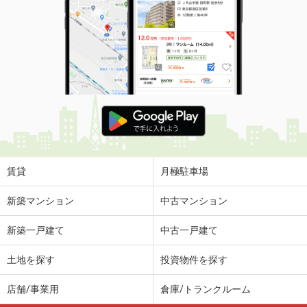
神奈川県川崎市宮前区鷺沼３
価 格
24.70万円
住 所
神奈川県川崎市宮前区鷺沼３
専有面積
87.25m²
間取り
3LDK
神奈川県鎌倉市津西１
価 格
8万円
住 所
神奈川県鎌倉市津西１
専有面積
19.87m²
賃貸
月極駐車場
間取り
1K
新築マンション
中古マンション
神奈川県横浜市金沢区柴町
新築一戸建て
中古一戸建て
価 格
12.90万円
住 所
神奈川県横浜市金沢区柴町
土地を探す
投資物件を探す
専有面積
57m²
間取り
2DK
店舗/事業用
倉庫/トランクルーム