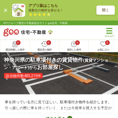
アプリ版はこちら
開く
複数社の物件を探せる！
NTTグループ運営の不動産総合サイト goo住宅・不動産
0
0
0
0
最近検索した条件
最近見た物件
保存した条件
お気に入り
神奈川県の駐車場付きの賃貸物件
(賃貸マンショ
お部屋探し
ン・アパート)
から
該当物件数485,219件
車を持っている方に見てほしい、駐車場付き物件を紹介します。
引っ越しの際に車を持っていく、または今後車を購入する予定が
あるなら駐車場は必須。物件周辺で駐車場を借りる方法もありま