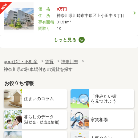
価 格
9万円
住 所
神奈川県川崎市中原区上小田中３丁目
専有面積
31.51m²
間取り
1K
もっと見る
神奈川県川崎市多摩区西生田２丁目
価 格
8.60万円
goo住宅・不動産
賃貸
神奈川県
住 所
神奈川県川崎市多摩区西生田２丁目
専有面積
25.95m²
神奈川県の駐車場付きの賃貸を探す
間取り
1K
お役立ち情報
神奈川県座間市入谷東２丁目
「住みたい街」
住まいのコラム
を見つけよう
価 格
5.90万円
住 所
神奈川県座間市入谷東２丁目
専有面積
26.49m²
暮らしのデータ
家賃相場
間取り
1K
(補助金・助成金情報)
神奈川県横浜市鶴見区駒岡４丁目
人気タウン