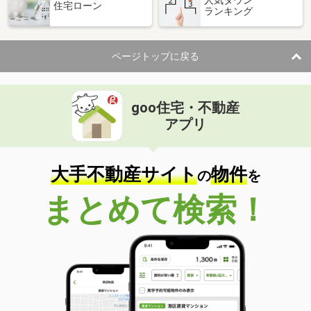
住宅ローン
ランキング
価 格
9.20万円
住 所
神奈川県横浜市鶴見区駒岡４丁目
専有面積
19.87m²
ページトップに戻る
間取り
1K
神奈川県横浜市青葉区美しが丘２
goo住宅・不動産
アプリ
価 格
10.10万円
住 所
神奈川県横浜市青葉区美しが丘２
専有面積
26.15m²
大手不動産サイト
物件
の
を
間取り
ワンルーム
まとめて検索！
神奈川県横浜市港北区大曽根２丁目
価 格
8.70万円
住 所
神奈川県横浜市港北区大曽根２丁目
専有面積
18.67m²
間取り
1K