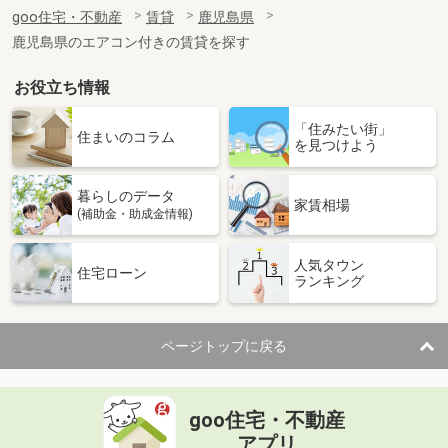
住 所
鹿児島県薩摩川内市平佐町
goo住宅・不動産
賃貸
鹿児島県
専有面積
32m²
鹿児島県のエアコン付きの賃貸を探す
間取り
1K
お役立ち情報
鹿児島県鹿児島市宇宿７丁目
「住みたい街」
価 格
6.30万円
住まいのコラム
を見つけよう
住 所
鹿児島県鹿児島市宇宿７丁目
専有面積
58.86m²
暮らしのデータ
間取り
2LDK
家賃相場
(補助金・助成金情報)
鹿児島県霧島市隼人町松永２丁目
人気タウン
住宅ローン
ランキング
価 格
4.45万円
住 所
鹿児島県霧島市隼人町松永２丁目
専有面積
54.85m²
ページトップに戻る
間取り
2LDK
鹿児島県霧島市国分広瀬４丁目
goo住宅・不動産
価 格
6.50万円
アプリ