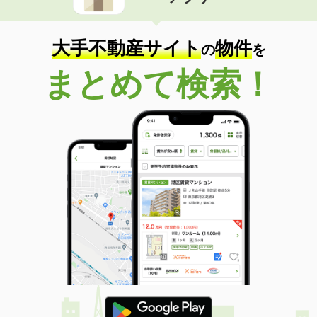
住 所
鹿児島県霧島市国分広瀬４丁目
専有面積
65m²
間取り
3LDK
大手不動産サイト
物件
の
を
鹿児島県鹿児島市光山１
まとめて検索！
価 格
5万円
住 所
鹿児島県鹿児島市光山１
専有面積
46.49m²
間取り
2DK
鹿児島県薩摩川内市宮崎町
価 格
5.95万円
住 所
鹿児島県薩摩川内市宮崎町
専有面積
59.5m²
間取り
2LDK
鹿児島県鹿児島市東谷山２丁目
価 格
5.30万円