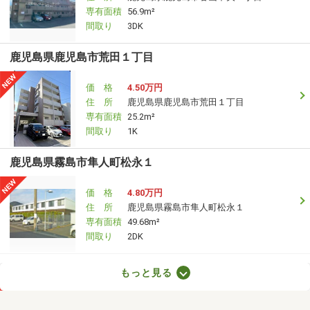
専有面積
56.9m²
間取り
3DK
鹿児島県鹿児島市荒田１丁目
価 格
4.50万円
住 所
鹿児島県鹿児島市荒田１丁目
専有面積
25.2m²
間取り
1K
鹿児島県霧島市隼人町松永１
価 格
4.80万円
住 所
鹿児島県霧島市隼人町松永１
専有面積
49.68m²
間取り
2DK
鹿児島県薩摩川内市平佐町
もっと見る
価 格
5.10万円