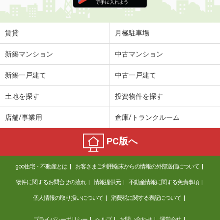
住 所
鹿児島県鹿児島市東谷山２丁目
専有面積
28.96m²
間取り
ワンルーム
賃貸
月極駐車場
鹿児島県鹿児島市東谷山１丁目
新築マンション
中古マンション
価 格
3.90万円
新築一戸建て
中古一戸建て
住 所
鹿児島県鹿児島市東谷山１丁目
専有面積
35m²
土地を探す
投資物件を探す
間取り
2K
店舗/事業用
倉庫/トランクルーム
鹿児島県姶良市松原町１
PC版へ
価 格
3.70万円
住 所
鹿児島県姶良市松原町１
goo住宅・不動産とは
お客さまご利用端末からの情報の外部送信について
専有面積
23.18m²
間取り
1K
物件に関するお問合せの流れ
情報提供元
不動産情報に関する免責事項
個人情報の取り扱いについて
消費税に関する表記について
鹿児島県鹿児島市下荒田１丁目
プライバシーポリシー
ヘルプ
お問い合わせ
運営会社