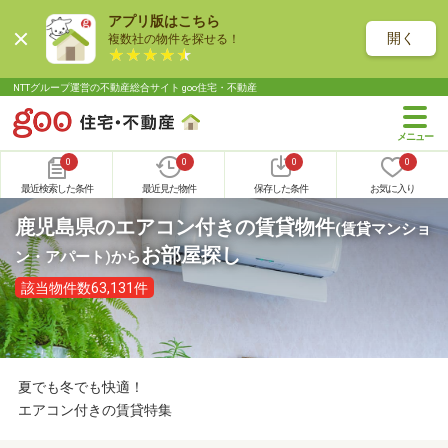
アプリ版はこちら
開く
複数社の物件を探せる！
NTTグループ運営の不動産総合サイト goo住宅・不動産
0
0
0
0
最近検索した条件
最近見た物件
保存した条件
お気に入り
鹿児島県のエアコン付きの賃貸物件
(賃貸マンショ
お部屋探し
ン・アパート)
から
該当物件数63,131件
夏でも冬でも快適！
エアコン付きの賃貸特集