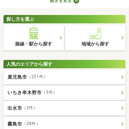
続きを見る
所が異なるので、内見前に間取りをチェックすることがおすすめ
です。ここでは、4人以上で住む方におすすめの4LDK物件を紹介
します。
探し方を選ぶ
路線・駅から探す
地域から探す
人気のエリアから探す
鹿児島市
（251件）
いちき串木野市
（3件）
出水市
（2件）
霧島市
（28件）