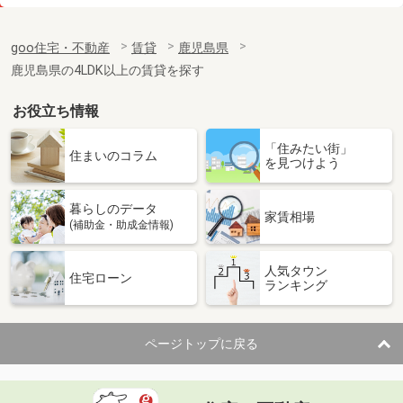
価 格
3.60万円
住 所
鹿児島県姶良市加治木町反土
goo住宅・不動産
賃貸
鹿児島県
専有面積
26.71m²
鹿児島県の4LDK以上の賃貸を探す
間取り
1K
お役立ち情報
鹿児島県薩摩川内市平佐町
「住みたい街」
価 格
6.50万円
住まいのコラム
を見つけよう
住 所
鹿児島県薩摩川内市平佐町
専有面積
60m²
暮らしのデータ
間取り
2LDK
家賃相場
(補助金・助成金情報)
鹿児島県鹿児島市原良６丁目
人気タウン
住宅ローン
ランキング
価 格
2.70万円
住 所
鹿児島県鹿児島市原良６丁目
専有面積
18m²
ページトップに戻る
間取り
ワンルーム
鹿児島県薩摩川内市中郷町