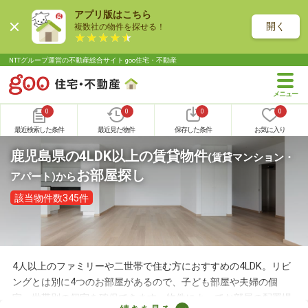
アプリ版はこちら
開く
複数社の物件を探せる！
NTTグループ運営の不動産総合サイト goo住宅・不動産
0
0
0
0
最近検索した条件
最近見た物件
保存した条件
お気に入り
鹿児島県の4LDK以上の賃貸物件
(賃貸マンション・
お部屋探し
アパート)
から
該当物件数345件
4人以上のファミリーや二世帯で住む方におすすめの4LDK。リビ
ングとは別に4つのお部屋があるので、子ども部屋や夫婦の個
室、世帯別の個室を確保できます。物件によってお部屋の配置場