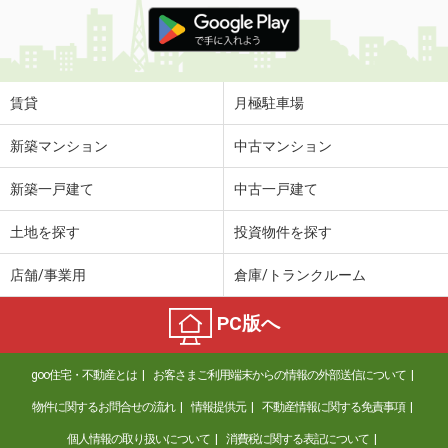
価 格
6.40万円
住 所
鹿児島県鹿児島市上之園町
専有面積
50m²
間取り
1LDK
賃貸
月極駐車場
鹿児島県姶良郡湧水町川西
新築マンション
中古マンション
価 格
4.30万円
新築一戸建て
中古一戸建て
住 所
鹿児島県姶良郡湧水町川西
専有面積
55.96m²
土地を探す
投資物件を探す
間取り
3K
店舗/事業用
倉庫/トランクルーム
鹿児島県姶良市東餅田
PC版へ
価 格
5万円
住 所
鹿児島県姶良市東餅田
goo住宅・不動産とは
お客さまご利用端末からの情報の外部送信について
専有面積
53.62m²
間取り
2LDK
物件に関するお問合せの流れ
情報提供元
不動産情報に関する免責事項
個人情報の取り扱いについて
消費税に関する表記について
鹿児島県鹿児島市真砂町