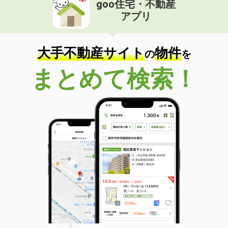
goo住宅・不動産
価 格
4.30万円
アプリ
住 所
鹿児島県薩摩川内市中郷町
専有面積
51.67m²
間取り
2LDK
大手不動産サイト
物件
の
を
鹿児島県いちき串木野市東島平町
まとめて検索！
価 格
4.05万円
住 所
鹿児島県いちき串木野市東島平町
専有面積
42.8m²
間取り
1LDK
鹿児島県薩摩川内市天辰町
価 格
4.35万円
住 所
鹿児島県薩摩川内市天辰町
専有面積
57.23m²
間取り
2LDK
鹿児島県鹿児島市上之園町