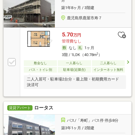
分
築1年8ヶ月 / 3階建
鹿児島県鹿屋市寿７
5.70
万円
管理費なし
なし
1ヶ月
2
3階 / 1LDK（40.78m
）
敷金なし
一人暮らし
二人暮らし
バス・トイレ別
駐車場(近隣含)
インターネット無料
二人入居可・駐車場2台分・最上階・初期費用カード
決済可
ロータス
賃貸アパート
バス/「寿町」バス停 停歩8分
築3年1ヶ月 / 2階建