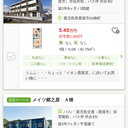
屋市）市役所前」バス停 停歩4分
築2年8ヶ月 / 3階建
鹿児島県鹿屋市白崎町
5.40
万円
管理費2,000円
なし
なし
2
1階 / 1LDK（42.75m
）
礼金なし
敷金なし
一人暮らし
二人暮らし
バス・トイレ別
駐車場(近隣含)
うふふ・・・ちょっと「イオン鹿屋店」に歩いてお買
い物に・・・
メイツ郷之原 Ａ棟
賃貸アパート
バス/「鹿児島交通（鹿屋市）保
育園前」バス停 停歩5分
築2年7ヶ月 / 平屋建て