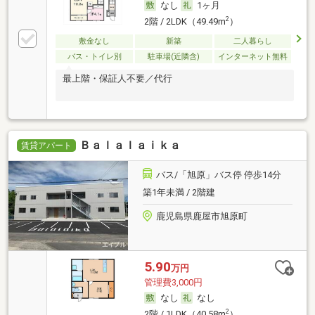
なし
1ヶ月
2
2階 / 2LDK（49.49m
）
敷金なし
新築
二人暮らし
バス・トイレ別
駐車場(近隣含)
インターネット無料
最上階・保証人不要／代行
Ｂａｌａｌａｉｋａ
賃貸アパート
バス/「旭原」バス停 停歩14分
築1年未満 / 2階建
鹿児島県鹿屋市旭原町
5.90
万円
管理費3,000円
なし
なし
2
2階 / 1LDK（40.58m
）