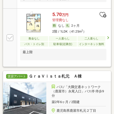
5.70
万円
管理費なし
なし
2ヶ月
2
2階 / 1LDK（41.25m
）
敷金なし
一人暮らし
二人暮らし
バス・トイレ別
駐車場(近隣含)
インターネット無料
最上階
ＧｒａＶｉｓｔａ札元 Ａ棟
賃貸アパート
バス/「大隅交通ネットワーク
（鹿屋市）永尾入口」バス停 停歩9
分
築2年6ヶ月 / 2階建
鹿児島県鹿屋市札元２丁目