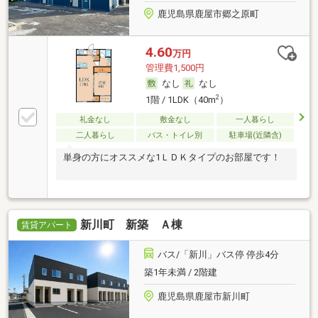
鹿児島県鹿屋市郷之原町
4.60
万円
管理費1,500円
なし
なし
2
1階 / 1LDK（40m
）
礼金なし
敷金なし
一人暮らし
二人暮らし
バス・トイレ別
駐車場(近隣含)
単身の方にオススメな1ＬＤＫタイプのお部屋です！
新川町 新築 Ａ棟
賃貸アパート
バス/「新川」バス停 停歩4分
築1年未満 / 2階建
鹿児島県鹿屋市新川町