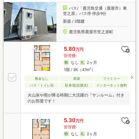
バス/「鹿児島交通（鹿屋市）東
笠之原」バス停 停歩9分
新築 / 2階建
鹿児島県鹿屋市笠之原町
5.80
万円
管理費-
なし
2ヶ月
2
1階 / 3K（47m
）
敷金なし
新築
ファミリー
バス・トイレ別
駐車場(近隣含)
インターネット無料
火山灰や雨が降る時期に大活躍の『サンルーム』付き
のお部屋です！
5.30
万円
管理費-
なし
2ヶ月