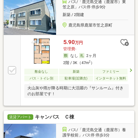
バス/「鹿児島交通（鹿屋市）東
笠之原」バス停 停歩9分
新築 / 2階建
鹿児島県鹿屋市笠之原町
5.90
万円
管理費-
なし
2ヶ月
2
2階 / 3K（47m
）
敷金なし
新築
ファミリー
バス・トイレ別
駐車場(近隣含)
インターネット無料
火山灰や雨が降る時期に大活躍の『サンルーム』付き
のお部屋です！
キャンバス Ｃ棟
賃貸アパート
バス/「鹿児島交通（鹿屋市）養
護学校前」バス停 停歩3分