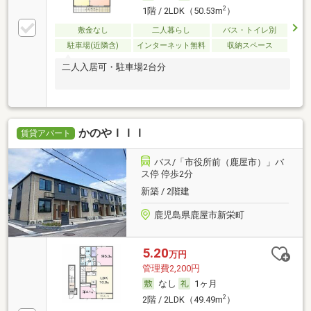
2
1階 / 2LDK（50.53m
）
敷金なし
二人暮らし
バス・トイレ別
駐車場(近隣含)
インターネット無料
収納スペース
二人入居可・駐車場2台分
かのやＩＩＩ
賃貸アパート
バス/「市役所前（鹿屋市）」バ
ス停 停歩2分
新築 / 2階建
鹿児島県鹿屋市新栄町
5.20
万円
管理費2,200円
なし
1ヶ月
2
2階 / 2LDK（49.49m
）