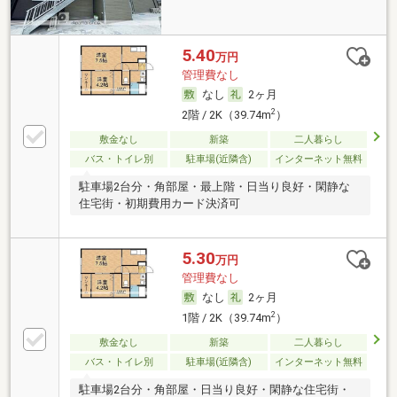
5.40
万円
管理費なし
なし
2ヶ月
2
2階 / 2K（39.74m
）
敷金なし
新築
二人暮らし
バス・トイレ別
駐車場(近隣含)
インターネット無料
駐車場2台分・角部屋・最上階・日当り良好・閑静な
住宅街・初期費用カード決済可
5.30
万円
管理費なし
なし
2ヶ月
2
1階 / 2K（39.74m
）
敷金なし
新築
二人暮らし
バス・トイレ別
駐車場(近隣含)
インターネット無料
駐車場2台分・角部屋・日当り良好・閑静な住宅街・