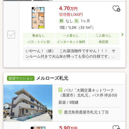
4.70
万円
管理費3,000円
なし
1ヶ月
2
1階 / 1LDK（33.1m
）
敷金なし
一人暮らし
二人暮らし
バス・トイレ別
インターネット無料
角部屋
いや〜ん！（嬉） これ築浅物件ですやん！！！ サ
ンルーム付きで火山灰が降っても安心の仕様です。お
問…
メルローズ札元
賃貸マンション
バス/「大隅交通ネットワーク
（鹿屋市）北札元」バス停 停歩3分
新築 / 3階建
鹿児島県鹿屋市札元１丁目
5.90
万円