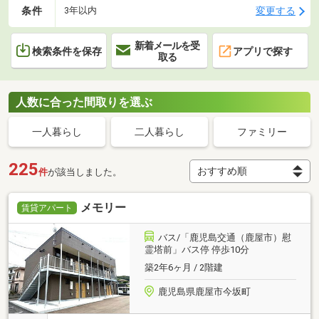
条件
変更する
3年以内
新着メールを受
検索条件を保存
アプリで探す
取る
人数に合った間取りを選ぶ
一人暮らし
二人暮らし
ファミリー
225
件
が該当しました。
メモリー
賃貸アパート
バス/「鹿児島交通（鹿屋市）慰
霊塔前」バス停 停歩10分
築2年6ヶ月 / 2階建
鹿児島県鹿屋市今坂町