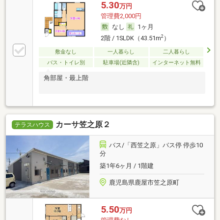
5.30
万円
管理費2,000円
なし
1ヶ月
2
2階 / 1SLDK（43.51m
）
敷金なし
一人暮らし
二人暮らし
バス・トイレ別
駐車場(近隣含)
インターネット無料
角部屋・最上階
カーサ笠之原２
テラスハウス
バス/「西笠之原」バス停 停歩10
分
築1年6ヶ月 / 1階建
鹿児島県鹿屋市笠之原町
5.50
万円