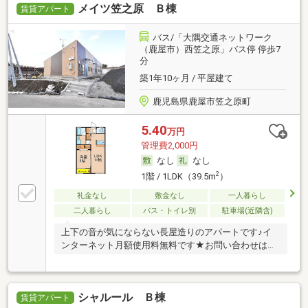
メイツ笠之原 Ｂ棟
賃貸アパート
バス/「大隅交通ネットワーク
（鹿屋市）西笠之原」バス停 停歩7
分
築1年10ヶ月 / 平屋建て
鹿児島県鹿屋市笠之原町
5.40
万円
管理費2,000円
なし
なし
2
1階 / 1LDK（39.5m
）
礼金なし
敷金なし
一人暮らし
二人暮らし
バス・トイレ別
駐車場(近隣含)
上下の音が気にならない長屋造りのアパートです♪イ
ンターネット月額使用料無料です★お問い合わせは、
オ…
シャルール Ｂ棟
賃貸アパート