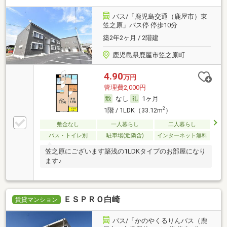
バス/「鹿児島交通（鹿屋市）東
笠之原」バス停 停歩10分
築2年2ヶ月 / 2階建
鹿児島県鹿屋市笠之原町
4.90
万円
管理費2,000円
なし
1ヶ月
2
1階 / 1LDK（33.12m
）
敷金なし
一人暮らし
二人暮らし
バス・トイレ別
駐車場(近隣含)
インターネット無料
笠之原にございます築浅の1LDKタイプのお部屋になり
ます♪
ＥＳＰＲＯ白崎
賃貸マンション
バス/「かのやくるりんバス（鹿