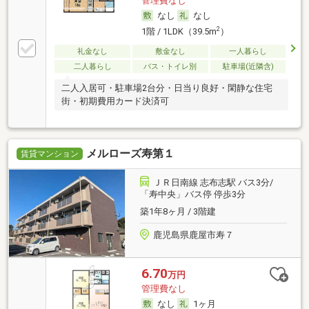
管理費なし
なし
なし
2
1階 / 1LDK（39.5m
）
礼金なし
敷金なし
一人暮らし
二人暮らし
バス・トイレ別
駐車場(近隣含)
二人入居可・駐車場2台分・日当り良好・閑静な住宅
街・初期費用カード決済可
メルローズ寿第１
賃貸マンション
ＪＲ日南線 志布志駅 バス3分/
「寿中央」バス停 停歩3分
築1年8ヶ月 / 3階建
鹿児島県鹿屋市寿７
6.70
万円
管理費なし
なし
1ヶ月