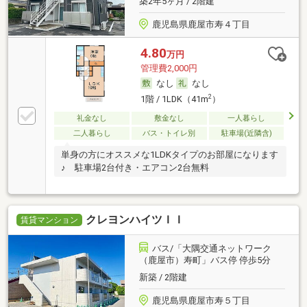
築2年5ヶ月 / 2階建
鹿児島県鹿屋市寿４丁目
4.80
万円
管理費2,000円
なし
なし
2
1階 / 1LDK（41m
）
礼金なし
敷金なし
一人暮らし
二人暮らし
バス・トイレ別
駐車場(近隣含)
単身の方にオススメな1LDKタイプのお部屋になります
♪ 駐車場2台付き・エアコン2台無料
クレヨンハイツＩＩ
賃貸マンション
バス/「大隅交通ネットワーク
（鹿屋市）寿町」バス停 停歩5分
新築 / 2階建
鹿児島県鹿屋市寿５丁目