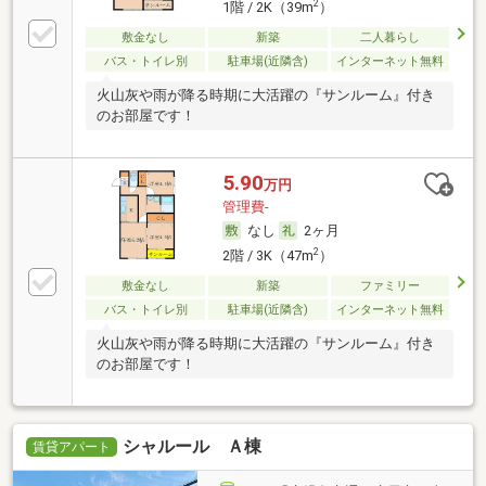
2
1階 / 2K（39m
）
敷金なし
新築
二人暮らし
バス・トイレ別
駐車場(近隣含)
インターネット無料
火山灰や雨が降る時期に大活躍の『サンルーム』付き
のお部屋です！
5.90
万円
管理費-
なし
2ヶ月
2
2階 / 3K（47m
）
敷金なし
新築
ファミリー
バス・トイレ別
駐車場(近隣含)
インターネット無料
火山灰や雨が降る時期に大活躍の『サンルーム』付き
のお部屋です！
シャルール Ａ棟
賃貸アパート