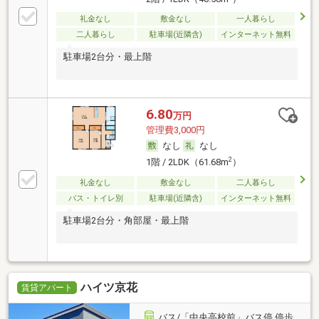
礼金なし
敷金なし
一人暮らし
二人暮らし
駐車場(近隣含)
インターネット無料
駐車場2台分・最上階
6.80
万円
管理費3,000円
なし
なし
2
1階 / 2LDK（61.68m
）
礼金なし
敷金なし
二人暮らし
バス・トイレ別
駐車場(近隣含)
インターネット無料
駐車場2台分・角部屋・最上階
ハイツ京花
賃貸アパート
バス/「中央高校前」バス停 停歩