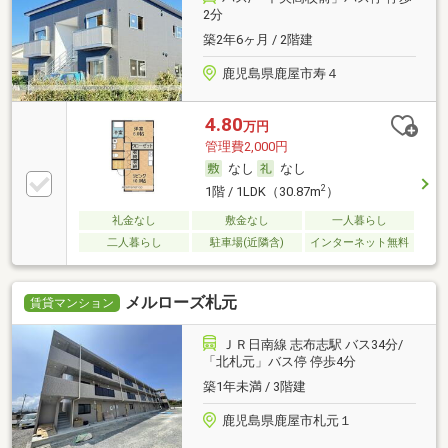
2分
築2年6ヶ月 / 2階建
鹿児島県鹿屋市寿４
4.80
万円
管理費2,000円
なし
なし
2
1階 / 1LDK（30.87m
）
礼金なし
敷金なし
一人暮らし
二人暮らし
駐車場(近隣含)
インターネット無料
メルローズ札元
賃貸マンション
ＪＲ日南線 志布志駅 バス34分/
「北札元」バス停 停歩4分
築1年未満 / 3階建
鹿児島県鹿屋市札元１