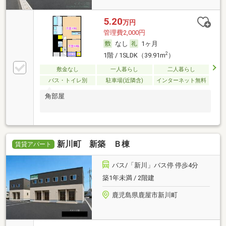
5.20
万円
管理費2,000円
なし
1ヶ月
2
1階 / 1SLDK（39.91m
）
敷金なし
一人暮らし
二人暮らし
バス・トイレ別
駐車場(近隣含)
インターネット無料
角部屋
新川町 新築 Ｂ棟
賃貸アパート
バス/「新川」バス停 停歩4分
築1年未満 / 2階建
鹿児島県鹿屋市新川町