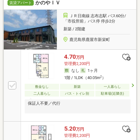
かのやＩＶ
賃貸アパート
ＪＲ日南線 志布志駅 バス60分/
「市役所前」バス停 停歩2分
新築 / 2階建
鹿児島県鹿屋市新栄町
4.70
万円
管理費2,200円
なし
1ヶ月
2
1階 / 1LDK（40.05m
）
敷金なし
新築
一人暮らし
二人暮らし
バス・トイレ別
駐車場(近隣含)
保証人不要／代行
5.20
万円
管理費2,200円