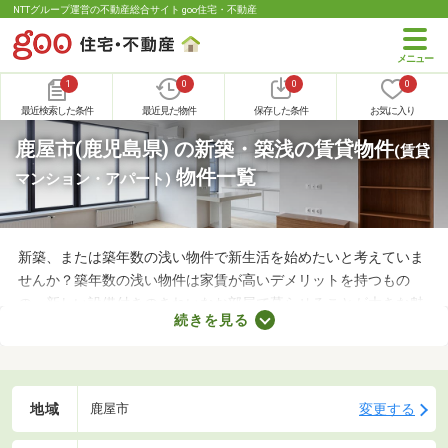
NTTグループ運営の不動産総合サイト goo住宅・不動産
1
0
0
0
最近検索した条件
最近見た物件
保存した条件
お気に入り
鹿屋市(鹿児島県) の新築・築浅の賃貸物件
(賃貸
物件一覧
マンション・アパート)
新築、または築年数の浅い物件で新生活を始めたいと考えていま
せんか？築年数の浅い物件は家賃が高いデメリットを持つもの
の、新しい設備付きのきれいなお部屋で暮らせることが大きな魅
続きを見る
力。なかには家賃を抑えた物件もあるので、無理なく借りられる
お部屋を選べますよ。ここで紹介する新築・築浅物件から、気に
なるお部屋を見つけてみてください。
地域
変更する
鹿屋市