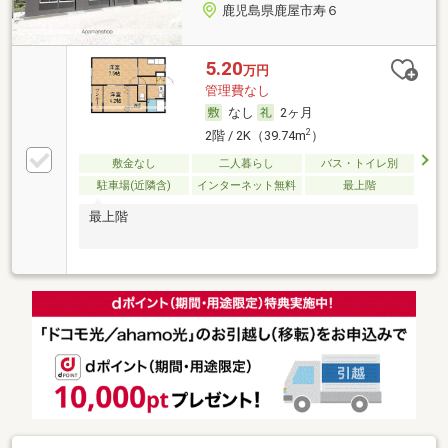
鹿児島県鹿屋市寿６
5.20
万円
管理費なし
なし
2ヶ月
2
2階 / 2K（39.74m
）
敷金なし
二人暮らし
バス・トイレ別
駐車場(近隣含)
インターネット無料
最上階
最上階