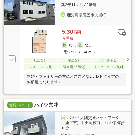
築2年11ヶ月 / 2階建
鹿児島県鹿屋市大浦町
5.30
万円
管理費-
なし
なし
2
1階 / 2LDK（46m
）
礼金なし
敷金なし
二人暮らし
バス・トイレ別
駐車場(近隣含)
インターネット無料
新婚・ファミリーの方にオススメな2ＬＤＫタイプの
お部屋になります♪
ハイツ京花
賃貸アパート
バス/「大隅交通ネットワーク
（鹿屋市）中央高校前」バス停 停歩
10分