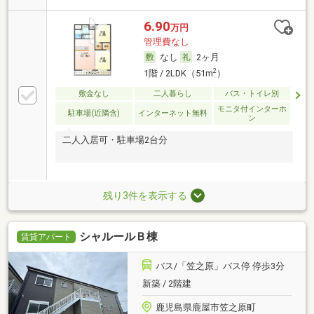
6.90
万円
管理費なし
なし
2ヶ月
2
1階 / 2LDK（51m
）
敷金なし
二人暮らし
バス・トイレ別
モニタ付インターホ
駐車場(近隣含)
インターネット無料
ン
二人入居可・駐車場2台分
残り3件を表示する
シャルールＢ棟
賃貸アパート
バス/「笠之原」バス停 停歩3分
新築 / 2階建
鹿児島県鹿屋市笠之原町