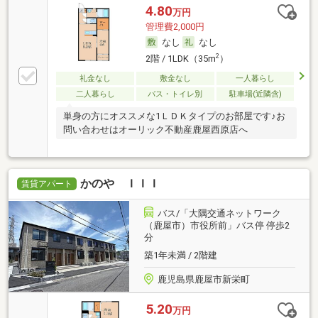
4.80
万円
管理費2,000円
なし
なし
2
2階 / 1LDK（35m
）
礼金なし
敷金なし
一人暮らし
二人暮らし
バス・トイレ別
駐車場(近隣含)
単身の方にオススメな1ＬＤＫタイプのお部屋です♪お
問い合わせはオーリック不動産鹿屋西原店へ
かのや ＩＩＩ
賃貸アパート
バス/「大隅交通ネットワーク
（鹿屋市）市役所前」バス停 停歩2
分
築1年未満 / 2階建
鹿児島県鹿屋市新栄町
5.20
万円