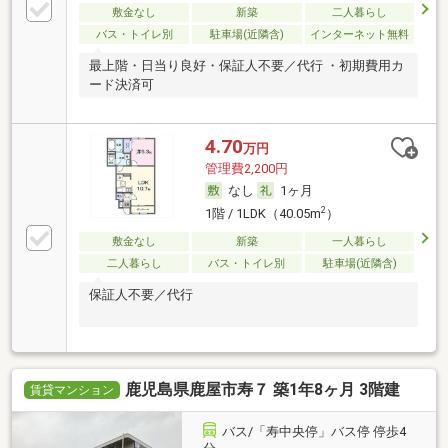
敷金なし
新築
二人暮らし
バス・トイレ別
駐車場(近隣含)
インターネット無料
最上階・日当り良好・保証人不要／代行 ・初期費用カ
ード決済可
4.70
万円
管理費2,200円
なし
1ヶ月
2
1階 / 1LDK（40.05m
）
敷金なし
新築
一人暮らし
二人暮らし
バス・トイレ別
駐車場(近隣含)
保証人不要／代行
鹿児島県鹿屋市寿７ 築1年8ヶ月 3階建
賃貸マンション
バス/「寿中央停」バス停 停歩4