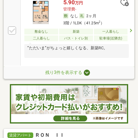
5.90
万円
管理費-
なし
2ヶ月
2
3階 / 1LDK（41.25m
）
敷金なし
新築
一人暮らし
二人暮らし
バス・トイレ別
駐車場(近隣含)
”ただいま”がちょっと嬉しくなる、新築RC。
残り3件を表示する
ＲＯＮ ＩＩ
賃貸アパート