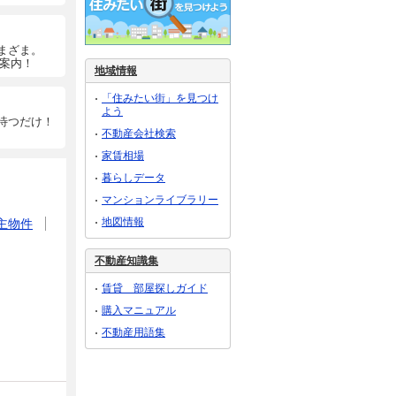
まざま。
ご案内！
地域情報
「住みたい街」を見つけ
よう
待つだけ！
不動産会社検索
家賃相場
暮らしデータ
マンションライブラリー
地図情報
主物件
不動産知識集
賃貸 部屋探しガイド
購入マニュアル
不動産用語集