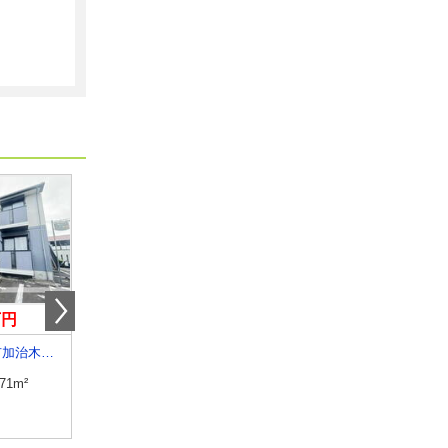
万円
6.50万円
2.70万円
鹿児島県姶良市加治木町反土
鹿児島県薩摩川内市平佐町
鹿児島県鹿児島市原良６
.71m²
専有面積
60m²
専有面積
18m²
間取り
2LDK
間取り
ワンルーム