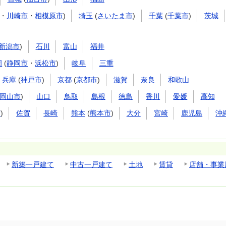
・
川崎市
・
相模原市
)
埼玉
(
さいたま市
)
千葉
(
千葉市
)
茨城
新潟市
)
石川
富山
福井
岡
(
静岡市
・
浜松市
)
岐阜
三重
兵庫
(
神戸市
)
京都
(
京都市
)
滋賀
奈良
和歌山
岡山市
)
山口
鳥取
島根
徳島
香川
愛媛
高知
市
)
佐賀
長崎
熊本
(
熊本市
)
大分
宮崎
鹿児島
沖
新築一戸建て
中古一戸建て
土地
賃貸
店舗・事業