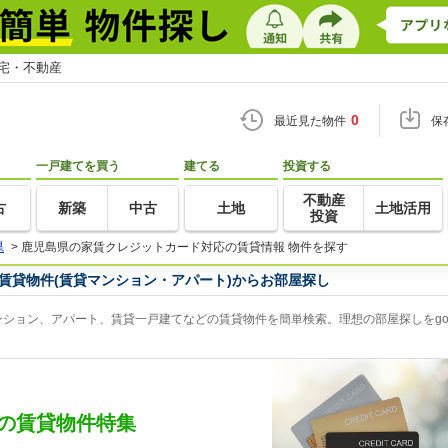
住宅・不動産
0
最近見た物件
保
一戸建てを買う
建てる
投資する
不動産
古
新築
中古
土地
土地活用
投資
県
>
鹿児島県の家賃クレジットカード対応の賃貸情報 物件を探す
賃貸物件(賃貸マンション・アパート)からお部屋探し
ション、アパート、賃貸一戸建てなどの賃貸物件を簡単検索。理想の部屋探しをgo
の賃貸物件特集