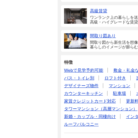
高級賃貸
ワンランク上の暮らしを送
高級・ハイグレードな賃貸
間取り図あり
間取り図から新生活を想像
暮らしのイメージが膨らむ
特徴
Webで見学予約可能
敷金・礼金
バス・トイレ別
ロフト付き
デザイナーズ物件
マンション
カウンターキッチン
駐車場
家賃クレジットカード対応
更新
タワーマンション（高層マンション）
新婚・カップル・同棲向け
イン
ルーフバルコニー