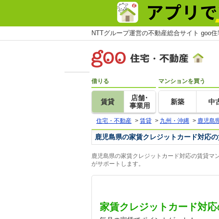
NTTグループ運営の不動産総合サイト goo
借りる
マンションを買う
店舗･
賃貸
新築
中
事業用
住宅・不動産
>
賃貸
>
九州・沖縄
>
鹿児島
鹿児島県の家賃クレジットカード対応の
鹿児島県の家賃クレジットカード対応の賃貸マン
がサポートします。
家賃クレジットカード対応