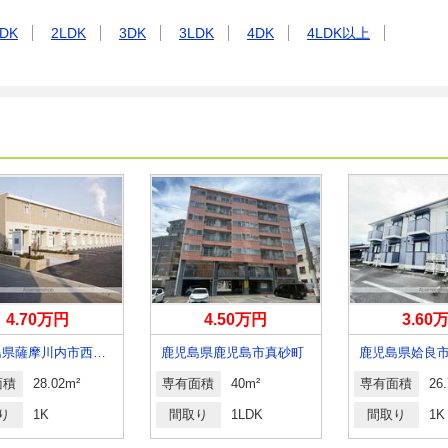
DK
2LDK
3DK
3LDK
4DK
4LDK以上
4.70万円
4.50万円
3.60
鹿児島県薩摩川内市西開聞町
鹿児島県鹿児島市真砂町
面積
28.02m²
専有面積
40m²
専有面積
26
り
1K
間取り
1LDK
間取り
1K