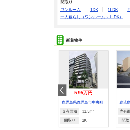
間取り
ワンルーム
1DK
1LDK
2
一人暮らし（ワンルーム～1LDK）
新着物件
5万円
5.95万円
鹿児島県鹿児島市光山１
鹿児島県鹿児島市中央町
専有面積
46.49m²
専有面積
31.5m²
専有
間取り
2DK
間取り
1K
間取