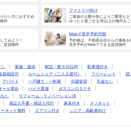
ファミリー向け
りたい方におすすめ
ご家族の人数や形によりご要望もさ
物件
ゆったり過ごせる3K以上の物件を
Webで見学予約可能
してみよう！
予約後は、不動産会社からの連絡を
、賃貸物件
見学予約がWebでできる賃貸物件
なし
新築・築浅
駅近・駅５分以内
駐車場付き
楽器相談可
ルームシェア（二人入居可）
フリーレント
貸
アパート
一戸建て・一軒家
分譲賃貸
礼金なし
オール電化
バイク置場
ガスコンロ２クチ
料なし
リフォーム・リノベーション済
保証人不要・保証人代行
家具付き
メゾネット
ターネット無料
エアコン付き
シニア・高齢者向け