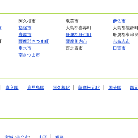
阿久根市
奄美市
伊佐市
市
指宿市
大島郡喜界町
大島郡龍郷
鹿屋市
肝属郡肝付町
肝属郡東串
町
薩摩郡さつま町
薩摩川内市
志布志市
垂水市
西之表市
日置市
南さつま市
喜入駅
鹿児島駅
阿久根駅
薩摩松元駅
国分駅
郡
宮城
(
仙台市
)
山形
福島