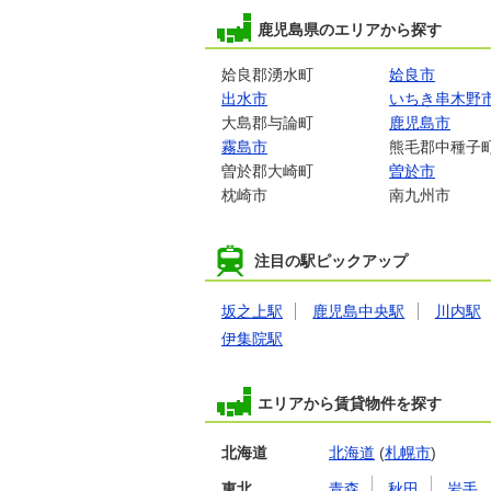
鹿児島県のエリアから探す
姶良郡湧水町
姶良市
出水市
いちき串木野
大島郡与論町
鹿児島市
霧島市
熊毛郡中種子
曽於郡大崎町
曽於市
枕崎市
南九州市
注目の駅ピックアップ
坂之上駅
鹿児島中央駅
川内駅
伊集院駅
エリアから賃貸物件を探す
北海道
北海道
(
札幌市
)
東北
青森
秋田
岩手