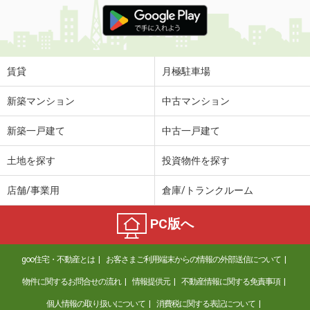
価 格
5.30万円
住 所
鹿児島県鹿児島市東谷山２丁目
専有面積
28.96m²
間取り
ワンルーム
賃貸
月極駐車場
鹿児島県鹿児島市東谷山１丁目
新築マンション
中古マンション
価 格
3.90万円
新築一戸建て
中古一戸建て
住 所
鹿児島県鹿児島市東谷山１丁目
専有面積
35m²
土地を探す
投資物件を探す
間取り
2K
店舗/事業用
倉庫/トランクルーム
鹿児島県姶良市松原町１
PC版へ
価 格
3.70万円
住 所
鹿児島県姶良市松原町１
goo住宅・不動産とは
お客さまご利用端末からの情報の外部送信について
専有面積
23.18m²
間取り
1K
物件に関するお問合せの流れ
情報提供元
不動産情報に関する免責事項
個人情報の取り扱いについて
消費税に関する表記について
鹿児島県鹿児島市下荒田１丁目