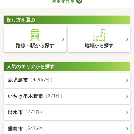
続きを見る
快適に暮らせるバス・トイレ別の物件を紹介します。バス・トイ
レ別の物件は間取りや設備がさまざまなので、理想のお部屋を探
してみてくださいね。
探し方を選ぶ
路線・駅から探す
地域から探す
人気のエリアから探す
鹿児島市
（45957件）
いちき串木野市
（371件）
出水市
（771件）
霧島市
（5476件）