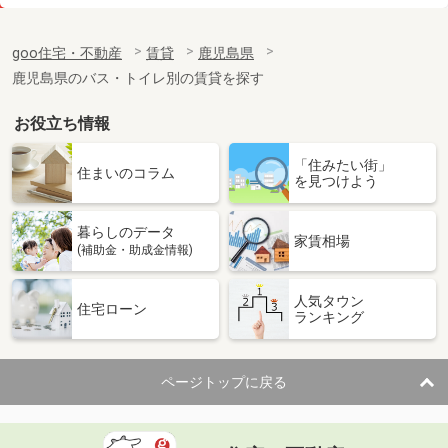
価 格
5.10万円
住 所
鹿児島県薩摩川内市平佐町
goo住宅・不動産
賃貸
鹿児島県
専有面積
32m²
鹿児島県のバス・トイレ別の賃貸を探す
間取り
1K
お役立ち情報
鹿児島県鹿児島市宇宿７丁目
「住みたい街」
価 格
6.30万円
住まいのコラム
を見つけよう
住 所
鹿児島県鹿児島市宇宿７丁目
専有面積
58.86m²
暮らしのデータ
間取り
2LDK
家賃相場
(補助金・助成金情報)
鹿児島県霧島市隼人町松永２丁目
人気タウン
住宅ローン
ランキング
価 格
4.45万円
住 所
鹿児島県霧島市隼人町松永２丁目
専有面積
54.85m²
ページトップに戻る
間取り
2LDK
鹿児島県霧島市国分広瀬４丁目