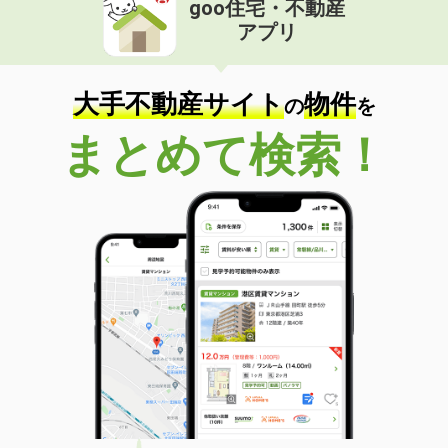
goo住宅・不動産
価 格
6.50万円
アプリ
住 所
鹿児島県霧島市国分広瀬４丁目
専有面積
65m²
間取り
3LDK
大手不動産サイト
物件
の
を
鹿児島県鹿児島市光山１
まとめて検索！
価 格
5万円
住 所
鹿児島県鹿児島市光山１
専有面積
46.49m²
間取り
2DK
鹿児島県薩摩川内市宮崎町
価 格
5.95万円
住 所
鹿児島県薩摩川内市宮崎町
専有面積
59.5m²
間取り
2LDK
鹿児島県鹿児島市東谷山２丁目