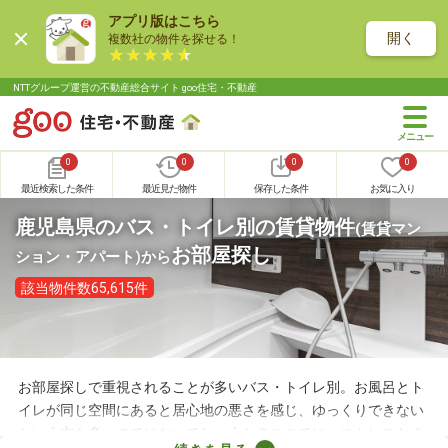
アプリ版はこちら
開く
複数社の物件を探せる！
NTTグループ運営の不動産総合サイト goo住宅・不動産
0
0
0
0
最近検索した条件
最近見た物件
保存した条件
お気に入り
鹿児島県のバス・トイレ別の賃貸物件
(賃貸マン
お部屋探し
ション・アパート)
から
該当物件数65,615件
お部屋探しで重視されることが多いバス・トイレ別。お風呂とト
イレが同じ空間にあると居心地の悪さを感じ、ゆっくりできない
という方も多いのではないでしょうか？ここでは、ストレスなく