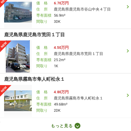
価 格
6.70万円
住 所
鹿児島県鹿児島市谷山中央４丁目
専有面積
56.9m²
間取り
3DK
鹿児島県鹿児島市荒田１丁目
価 格
4.50万円
住 所
鹿児島県鹿児島市荒田１丁目
専有面積
25.2m²
間取り
1K
鹿児島県霧島市隼人町松永１
価 格
4.80万円
住 所
鹿児島県霧島市隼人町松永１
専有面積
49.68m²
間取り
2DK
鹿児島県薩摩川内市平佐町
もっと見る