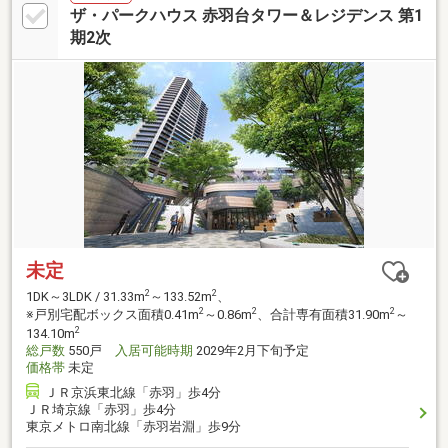
ザ・パークハウス 赤羽台タワー＆レジデンス 第1
期2次
未定
2
2
1DK～3LDK / 31.33m
～133.52m
、
2
2
2
※戸別宅配ボックス面積0.41m
～0.86m
、合計専有面積31.90m
～
2
134.10m
総戸数
550戸
入居可能時期
2029年2月下旬予定
価格帯
未定
ＪＲ京浜東北線「赤羽」歩4分
ＪＲ埼京線「赤羽」歩4分
東京メトロ南北線「赤羽岩淵」歩9分