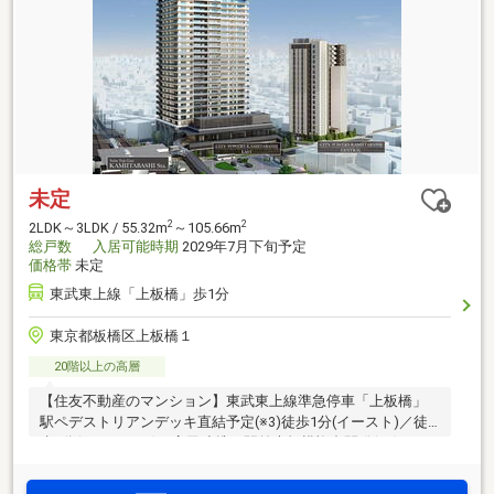
未定
2
2
2LDK～3LDK / 55.32m
～105.66m
総戸数
入居可能時期
2029年7月下旬予定
価格帯
未定
東武東上線「上板橋」歩1分
東京都板橋区上板橋１
20階以上の高層
【住友不動産のマンション】東武東上線準急停車「上板橋」
駅ペデストリアンデッキ直結予定(※3)徒歩1分(イースト)／徒
歩2分(セントラル)。官民連携の駅前大規模複合開発(※2)エリ
ア内、地上26階建(イースト)・地上19階建(セントラル)のツイ
ンタワー誕生。「池袋」へ直通10分、都心ターミナルまで軽