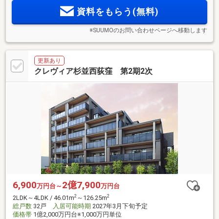
と、雑司ヶ谷の杜を眼下に、幻想的な都心の空を臨む大規模
資料をもらう(無料)
タワーレジデンス
※SUUMOのお問い合わせページへ移動します
更新あり
クレヴィア杉並西荻窪 第2期2次
6,900
2億7,900
万円台～
万円台
2
2
2LDK～4LDK / 46.01m
～126.25m
総戸数
32戸
入居可能時期
2027年3月下旬予定
価格帯
1億2,000万円台※1,000万円単位