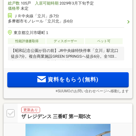
総戸数
105戸
入居可能時期
2029年3月下旬予定
価格帯
未定
ＪＲ中央線「立川」歩7分
多摩都市モノレール「立川北」歩6分
東京都立川市曙町１
性能評価書取得
ディスポーザー
ペット可
【昭和記念公園が目の前】JR中央線特快停車「立川」駅北口
徒歩7分。複合商業施設GREEN SPRINGSへ徒歩6分。全103
邸・ラウンジのある共用部を採用。
資料をもらう(無料)
※SUUMOのお問い合わせページへ移動します
更新あり
ザ レジデンス 三番町 第一期5次