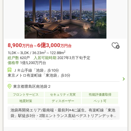
8,900
6億3,000
万円台～
万円台
2
2
1LDK～3LDK / 36.23m
～122.88m
総戸数
620戸
入居可能時期
2027年3月下旬予定
価格帯
1億5,200万円台
ＪＲ山手線「池袋」歩10分
東京メトロ有楽町線「東池袋」歩3分
東京都豊島区南池袋２
フロントサービス
セキュリティ充実
性能評価書取得
地震対策
ディスポーザー
ペット可
池袋再開発エリア/最南端・最前列※4に誕生。有楽町線「東池
袋」駅徒歩3分・2階エントランス直結ペデストリアンデッキ
利用(一部地下広場・通路経由)・JR「池袋」駅徒歩10分、地
上47階建て超高層免震タワー。街を牽引するかのように堂々