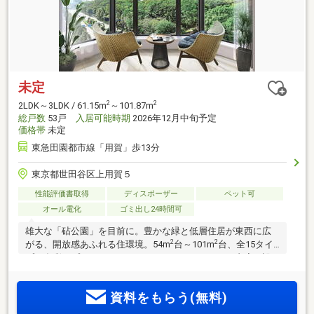
未定
2
2
2LDK～3LDK / 61.15m
～101.87m
総戸数
53戸
入居可能時期
2026年12月中旬予定
価格帯
未定
東急田園都市線「用賀」歩13分
東京都世田谷区上用賀５
性能評価書取得
ディスポーザー
ペット可
オール電化
ゴミ出し24時間可
雄大な「砧公園」を目前に。豊かな緑と低層住居が東西に広
2
2
がる、開放感あふれる住環境。54m
台～101m
台、全15タイ
プの多彩なプランバリエーション。ホテルライクな内廊下設
計。実物体感できる竣工販売。屋上には開放的な「ルーフト
ップテラス」を設置。
資料をもらう(無料)