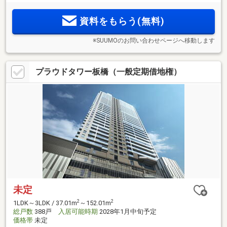
ス。開放的な眺望が広がる南向き中心。駅前の大型商業施設
のほか、徒歩圏に豊富に揃う利便施設
資料をもらう(無料)
※SUUMOのお問い合わせページへ移動します
プラウドタワー板橋（一般定期借地権）
未定
2
2
1LDK～3LDK / 37.01m
～152.01m
総戸数
388戸
入居可能時期
2028年1月中旬予定
価格帯
未定