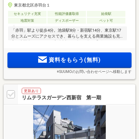
東京都北区赤羽台１
セキュリティ充実
性能評価書取得
始発駅
地震対策
ディスポーザー
ペット可
「赤羽」駅より徒歩4分。池袋駅8分・新宿駅14分、東京駅17
分とスムーズにアクセスでき、暮らしを支える商業施設も充
実。赤羽台のヒルトップに誕生する全550邸の「ザ・パークハ
2
ウス 赤羽台タワー＆レジデンス」誕生。31.33m
(1DK)から
2
137.83m
(3LDK)の全129タイプの豊富なプランバリエーショ
資料をもらう(無料)
ン。物件エントリー受付中！
※SUUMOのお問い合わせページへ移動します
更新あり
リムテラスガーデン西新宿 第一期