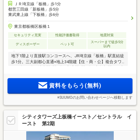
ＪＲ埼京線「板橋」歩1分
都営三田線「新板橋」歩5分
東武東上線「下板橋」歩6分
東京都板橋区板橋１
セキュリティ充実
性能評価書取得
地震対策
スーパーまで徒歩5分
ディスポーザー
ペット可
以内
地下1階より直接駅コンコースへ、JR埼京線「板橋」駅直結徒
歩1分。三大副都心直通×地上34階建【住・商・公】複合タワ
ー、全388邸。池袋駅1駅3分、新宿駅2駅9分、新板橋駅より大
手町駅直通17分。大規模再開発により進化を遂げる「板橋」
駅前。天井高約2.56m～2.66m、制振構造、各階ゴミ置場、24
資料をもらう(無料)
時間有人管理を採用
※SUUMOのお問い合わせページへ移動します
シティタワーズ上板橋イースト／セントラル イ
ースト 第2期