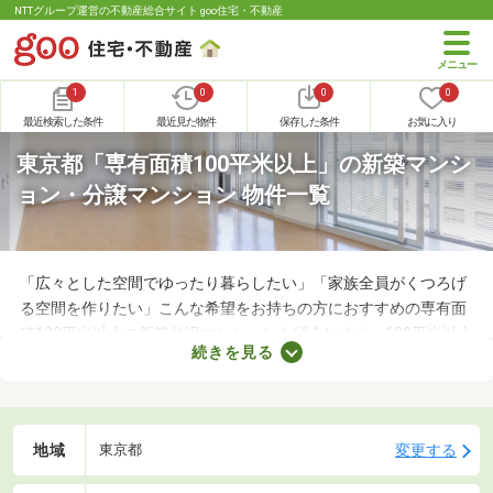
NTTグループ運営の不動産総合サイト goo住宅・不動産
1
0
0
0
最近検索した条件
最近見た物件
保存した条件
お気に入り
東京都「専有面積100平米以上」の新築マンシ
ョン・分譲マンション 物件一覧
「広々とした空間でゆったり暮らしたい」「家族全員がくつろげ
る空間を作りたい」こんな希望をお持ちの方におすすめの専有面
積100平米以上の新築分譲マンションを紹介します。100平米以上
続きを見る
の物件は、4人家族がゆったり暮らす広さとして最適。立地や物
件設備、間取りに応じて予算が変わるので、複数の物件を見比べ
てみてくださいね。
地域
変更する
東京都