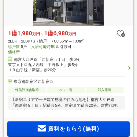
1億1,980
1億6,980
万円～
万円
2
2
2LDK・2LDK+S（納戸） / 80.56m
～103m
総戸数
5戸
入居可能時期
即引渡可
価格帯
-
都営大江戸線「西新宿五丁目」歩5分
東京メトロ丸ノ内線「中野坂上」歩5分
ＪＲ山手線「新宿」歩20分
東京都新宿区西新宿５
性能評価書取得
ペット可
即入居可
【新宿エリアで一戸建て感覚の住み心地を】都営大江戸線
「西新宿五丁目」駅徒歩5分。新宿まで徒歩20分。次世代住宅
登場。安全・耐久・遮音性、贅沢な屋上ルーフテラスも魅力
資料をもらう(無料)