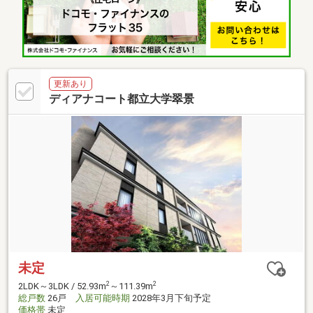
更新あり
ディアナコート都立大学翠景
未定
2
2
2LDK～3LDK / 52.93m
～111.39m
総戸数
26戸
入居可能時期
2028年3月下旬予定
価格帯
未定