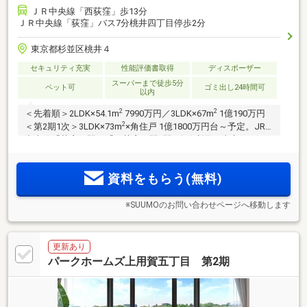
ＪＲ中央線「西荻窪」歩13分
ＪＲ中央線「荻窪」バス7分桃井四丁目停歩2分
東京都杉並区桃井４
セキュリティ充実
性能評価書取得
ディスポーザー
スーパーまで徒歩5分
ペット可
ゴミ出し24時間可
以内
2
2
＜先着順＞2LDK×54.1m
7990万円／3LDK×67m
1億190万円
2
＜第2期1次＞3LDK×73m
×角住戸 1億1800万円台～予定。JR
中央線「荻窪」駅・「西荻窪」駅2駅3路線利用。東京メトロ
丸ノ内線［始発］利用可。直通で「新宿」14分、「大手町」
2
32分、「日本橋」33分。平穏な低層住居専用地域隣接。40m
資料をもらう(無料)
2
超～120m
超・全21タイプ
※SUUMOのお問い合わせページへ移動します
更新あり
パークホームズ上用賀五丁目 第2期