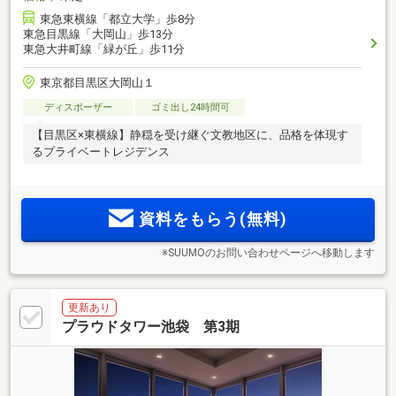
東急東横線「都立大学」歩8分
東急目黒線「大岡山」歩13分
東急大井町線「緑が丘」歩11分
東京都目黒区大岡山１
ディスポーザー
ゴミ出し24時間可
【目黒区×東横線】静穏を受け継ぐ文教地区に、品格を体現す
るプライベートレジデンス
資料をもらう(無料)
※SUUMOのお問い合わせページへ移動します
更新あり
プラウドタワー池袋 第3期