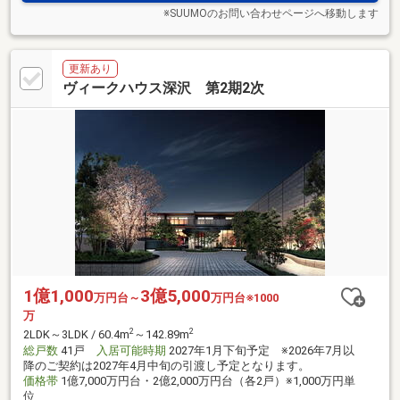
※SUUMOのお問い合わせページへ移動します
更新あり
ヴィークハウス深沢 第2期2次
1億1,000
3億5,000
万円台～
万円台※1000
万
2
2
2LDK～3LDK / 60.4m
～142.89m
総戸数
41戸
入居可能時期
2027年1月下旬予定 ※2026年7月以
降のご契約は2027年4月中旬の引渡し予定となります。
価格帯
1億7,000万円台・2億2,000万円台（各2戸）※1,000万円単
位