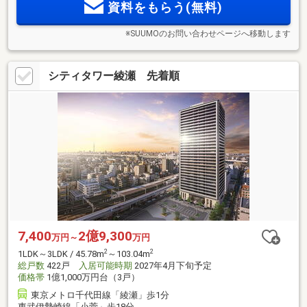
資料をもらう(無料)
快にアクセス。
※SUUMOのお問い合わせページへ移動します
シティタワー綾瀬 先着順
7,400
2億9,300
万円～
万円
2
2
1LDK～3LDK / 45.78m
～103.04m
総戸数
422戸
入居可能時期
2027年4月下旬予定
価格帯
1億1,000万円台（3戸）
東京メトロ千代田線「綾瀬」歩1分
東武伊勢崎線「小菅」歩18分