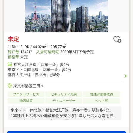
未定
2
2
1LDK～3LDK / 44.02m
～205.77m
総戸数
1342戸
入居可能時期
2030年6月下旬予定
価格帯
未定
都営大江戸線「麻布十番」歩2分
東京メトロ南北線「麻布十番」歩2分
都営大江戸線「赤羽橋」歩8分
東京都港区三田１
フロントサービス
セキュリティ充実
性能評価書取得
地震対策
ディスポーザー
ペット可
東京メトロ南北線・都営大江戸線「麻布十番」駅徒歩2分。
100種以上の樹木や地被植物が安らぎに満ちた広大な森を描
く。住宅・オフィス・店舗・公園までが一体となった新たな
ミクストユース・シティ。美しい眺望を享受する34階のラウ
ンジをはじめ、人生の豊かさを広げる30もの共用空間。