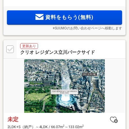
い緑景を日常とするアドレス「三番町」。3LDK 107m
～1LDK
2
55m
の多様なプラン。「大手町」駅直通6分、「東京」駅8分
の利便性。
資料をもらう(無料)
※SUUMOのお問い合わせページへ移動します
更新あり
クリオ レジダンス立川パークサイド
未定
2
2
2LDK+S（納戸）～4LDK / 66.07m
～133.02m