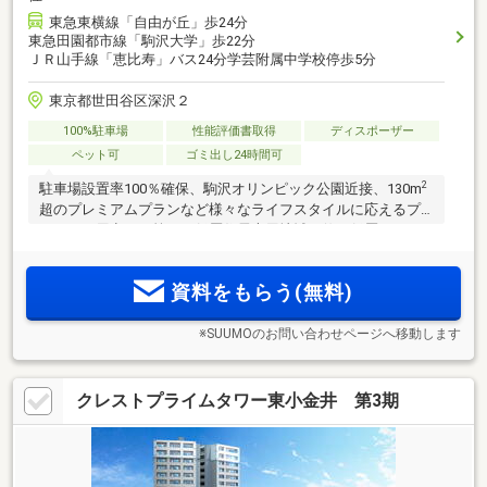
東急東横線「自由が丘」歩24分
東急田園都市線「駒沢大学」歩22分
ＪＲ山手線「恵比寿」バス24分学芸附属中学校停歩5分
東京都世田谷区深沢２
100%駐車場
性能評価書取得
ディスポーザー
ペット可
ゴミ出し24時間可
2
駐車場設置率100％確保、駒沢オリンピック公園近接、130m
超のプレミアムプランなど様々なライフスタイルに応えるプ
ランをご用意した第一種低層住居専用地域に佇む低層レジデ
ンス。東急東横線「自由が丘」駅徒歩24分、東急田園都市線
「駒沢大学」駅徒歩22分。【来場予約受付中！】
資料をもらう(無料)
※SUUMOのお問い合わせページへ移動します
クレストプライムタワー東小金井 第3期