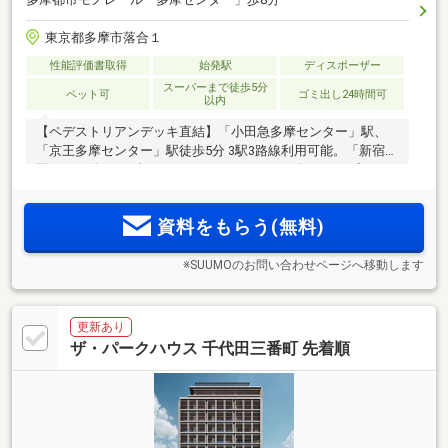
東京都多摩市落合１
性能評価書取得
始発駅
ディスポーザー
スーパーまで徒歩5分
ペット可
ゴミ出し24時間可
以内
【ペデストリアンデッキ直結】「小田急多摩センター」駅、
「京王多摩センター」駅徒歩5分 3駅3路線利用可能。「新宿」
駅まで35分。メゾネットなど1LDK～3LDKの全20タイプ。ゲス
トルーム、ランドリールーム、マルチスタジオ、ワーキング
スペースなど共用施設も充実。各戸専用宅配ボックス付き
資料をもらう(無料)
※SUUMOのお問い合わせページへ移動します
更新あり
ザ・パークハウス 千代田三番町 先着順