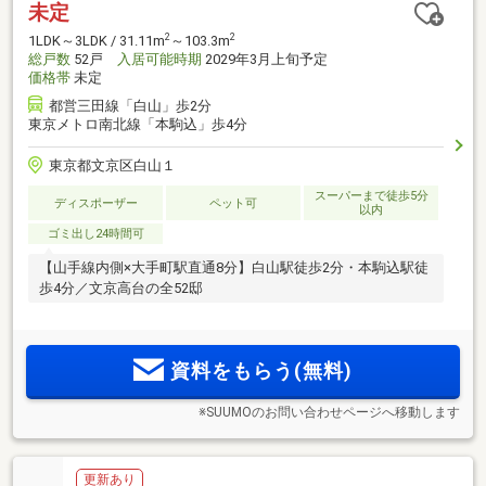
未定
2
2
1LDK～3LDK / 31.11m
～103.3m
総戸数
52戸
入居可能時期
2029年3月上旬予定
価格帯
未定
都営三田線「白山」歩2分
東京メトロ南北線「本駒込」歩4分
東京都文京区白山１
スーパーまで徒歩5分
ディスポーザー
ペット可
以内
ゴミ出し24時間可
【山手線内側×大手町駅直通8分】白山駅徒歩2分・本駒込駅徒
歩4分／文京高台の全52邸
資料をもらう(無料)
※SUUMOのお問い合わせページへ移動します
更新あり