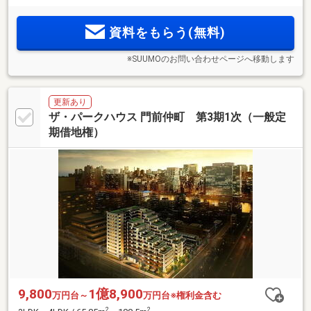
国の建築設計事務所「Studio PDP」による流麗な自然の造形
を宿す。物件エントリー受付中。【三菱地所レジデンス×東京
資料をもらう(無料)
建物】
※SUUMOのお問い合わせページへ移動します
更新あり
ザ・パークハウス 門前仲町 第3期1次（一般定
期借地権）
9,800
1億8,900
万円台～
万円台※権利金含む
2
2