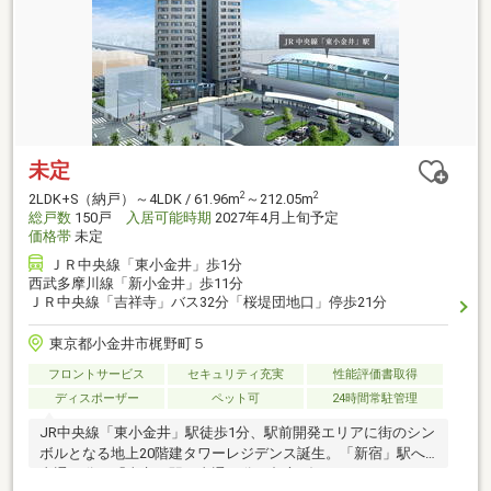
未定
2
2
2LDK+S（納戸）～4LDK / 61.96m
～212.05m
総戸数
150戸
入居可能時期
2027年4月上旬予定
価格帯
未定
ＪＲ中央線「東小金井」歩1分
西武多摩川線「新小金井」歩11分
ＪＲ中央線「吉祥寺」バス32分「桜堤団地口」停歩21分
東京都小金井市梶野町５
フロントサービス
セキュリティ充実
性能評価書取得
ディスポーザー
ペット可
24時間常駐管理
JR中央線「東小金井」駅徒歩1分、駅前開発エリアに街のシン
ボルとなる地上20階建タワーレジデンス誕生。「新宿」駅へ
直通25分、「東京」駅へ直通40分、都心ダイレクトアクセ