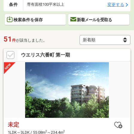
条件
変更する
専有面積100平米以上
検索条件を保存
新着メールを受取る
51
件
が該当しました。
ウエリス六番町 第一期
未定
2
2
1LDK～3LDK / 55.08m
～234.4m