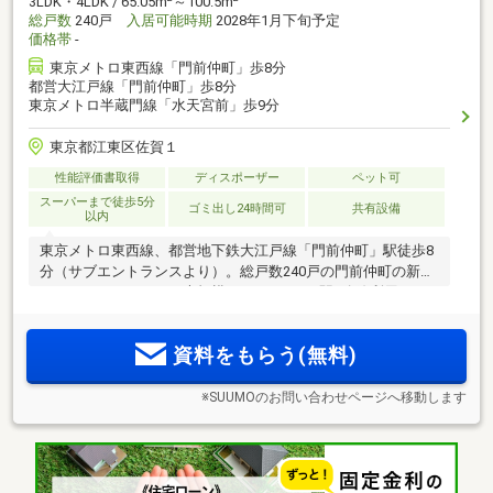
3LDK・4LDK / 65.05m
～100.5m
総戸数
240戸
入居可能時期
2028年1月下旬予定
価格帯
-
東京メトロ東西線「門前仲町」歩8分
都営大江戸線「門前仲町」歩8分
東京メトロ半蔵門線「水天宮前」歩9分
東京都江東区佐賀１
性能評価書取得
ディスポーザー
ペット可
スーパーまで徒歩5分
ゴミ出し24時間可
共有設備
以内
東京メトロ東西線、都営地下鉄大江戸線「門前仲町」駅徒歩8
分（サブエントランスより）。総戸数240戸の門前仲町の新た
なランドマークとなる大規模レジデンス。2駅3路線利用可
能。都心へのアクセスもスムーズ。
資料をもらう(無料)
※SUUMOのお問い合わせページへ移動します