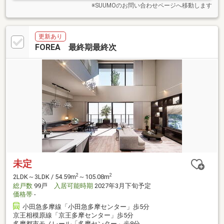
※SUUMOのお問い合わせページへ移動します
更新あり
FOREA 最終期最終次
未定
2
2
2LDK～3LDK / 54.59m
～105.08m
総戸数
99戸
入居可能時期
2027年3月下旬予定
価格帯
-
小田急多摩線「小田急多摩センター」歩5分
京王相模原線「京王多摩センター」歩5分
多摩都市モノレール「多摩センター」歩8分