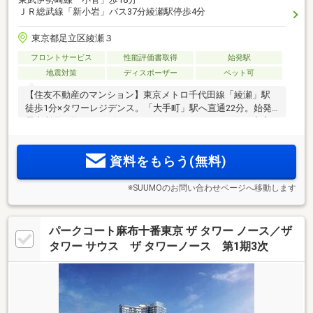
ＪＲ総武線「新小岩」バス37分綾瀬駅停歩4分
東京都足立区綾瀬３
フロントサービス
性能評価書取得
始発駅
地震対策
ディスポーザー
ペット可
【住友不動産のマンション】東京メトロ千代田線「綾瀬」駅
徒歩1分×タワーレジデンス。「大手町」駅へ直通22分。始発
電車利用可能。キッズルームやフィットネスルームなど充実
の共用施設。内廊下、24時間有人管理、コンシェルジュサー
ビス、制震構造で安心と快適を追求。ディスポーザー・床暖
資料をもらう(無料)
房完備。
※SUUMOのお問い合わせページへ移動します
パークコート麻布十番東京 ザ タワー ノース／ザ
タワー サウス ザ タワーノース 第1期3次