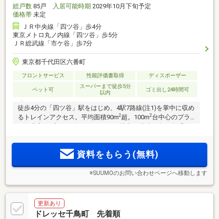
総戸数
85戸
入居可能時期
2029年10月下旬予定
価格帯
未定
ＪＲ中央線「四ツ谷」歩4分
東京メトロ丸ノ内線「四ツ谷」歩5分
ＪＲ総武線「市ケ谷」歩7分
東京都千代田区六番町
フロントサービス
性能評価書取得
ディスポーザー
スーパーまで徒歩5分
ペット可
ゴミ出し24時間可
以内
徒歩4分の「四ツ谷」駅をはじめ、4駅7路線(注1)を掌中に収め
2
2
るトレインアクセス。平均面積90m
超。100m
台中心のプラ
ンも豊富なプランバリエーション。地上12階建・全85邸「ウ
エリス六番町」。物件エントリー受付中。
資料をもらう(無料)
※SUUMOのお問い合わせページへ移動します
更新あり
ドレッセ千鳥町 先着順