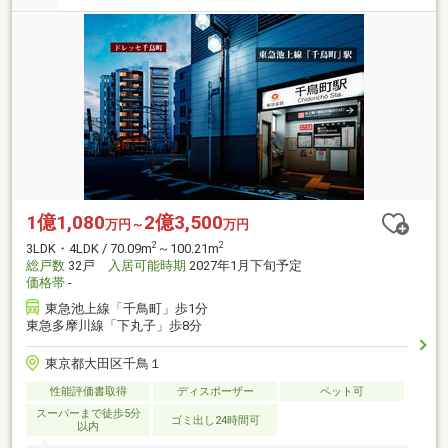
1億1,080
2億3,500
万円～
万円
2
2
3LDK・4LDK / 70.09m
～100.21m
総戸数
32戸
入居可能時期
2027年1月下旬予定
価格帯
-
東急池上線「千鳥町」歩1分
東急多摩川線「下丸子」歩8分
東京都大田区千鳥１
性能評価書取得
ディスポーザー
ペット可
スーパーまで徒歩5分
ゴミ出し24時間可
以内