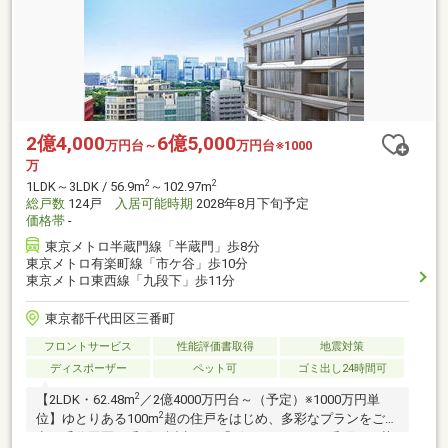
2億4,000
6億5,000
万円台～
万円台※1000
万
2
2
1LDK～3LDK / 56.9m
～102.97m
総戸数
124戸
入居可能時期
2028年8月下旬予定
価格帯
-
東京メトロ半蔵門線「半蔵門」歩8分
東京メトロ有楽町線「市ケ谷」歩10分
東京メトロ東西線「九段下」歩11分
東京都千代田区三番町
フロントサービス
性能評価書取得
地震対策
ディスポーザー
ペット可
ゴミ出し24時間可
2
【2LDK・62.48m
／2億4000万円台～（予定）※1000万円単
2
位】ゆとりある100m
超の住戸をはじめ、多彩なプランをご用
意。千代田区三番町に誕生する「ザ レジデンス 三番町」。英