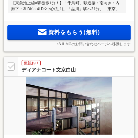
【東急池上線×駅徒歩1分！】「千鳥町」駅近接・南向き・内
廊下・3LDK～4LDK中心(注1)。「品川」駅へ21分、「東京」
駅へ35分アクセス利便。モノトーンの洗練された外観で高級
感ある邸宅での暮らしを実現。スーパー「サミット」徒歩2
分、小学校・保育園も徒歩3分以内の好利便立地
資料をもらう(無料)
※SUUMOのお問い合わせページへ移動します
更新あり
ディアナコート文京白山