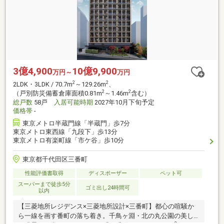
3億4,900
10億9,900
万円～
万円
2
2
2LDK・3LDK / 70.7m
～129.26m
、
2
2
（戸別防災備蓄倉庫面積0.81m
～1.46m
含む）
総戸数
58戸
入居可能時期
2027年10月下旬予定
価格帯
-
東京メトロ半蔵門線「半蔵門」歩7分
東京メトロ東西線「九段下」歩13分
東京メトロ有楽町線「市ケ谷」歩10分
東京都千代田区三番町
性能評価書取得
ディスポーザー
ペット可
スーパーまで徒歩5分
ゴミ出し24時間可
以内
【三菱地所レジデンス×三菱地所設計×三番町】都心の喧騒か
ら一線を画す番町の落ち着き。千鳥ヶ淵・北の丸公園の美し
2