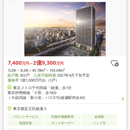
7,400
2億9,300
万円～
万円
2
2
1LDK～3LDK / 45.78m
～103.04m
総戸数
422戸
入居可能時期
2027年4月下旬予定
価格帯
1億1,000万円台（3戸）
東京メトロ千代田線「綾瀬」歩1分
東武伊勢崎線「小菅」歩18分
ＪＲ総武線「新小岩」バス37分綾瀬駅停歩4分
東京都足立区綾瀬３
フロントサービス
性能評価書取得
始発駅
地震対策
ディスポーザー
ペット可