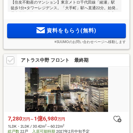
【住友不動産のマンション】東京メトロ千代田線「綾瀬」駅
徒歩1分×タワーレジデンス。「大手町」駅へ直通22分。始発
電車利用可能。キッズルームやフィットネスルームなど充実
の共用施設。内廊下、24時間有人管理、コンシェルジュサー
ビス、制震構造で安心と快適を追求。ディスポーザー・床暖
資料をもらう(無料)
房完備。
※SUUMOのお問い合わせページへ移動します
アトラス中野 フロント 最終期
7,280
1億6,980
万円～
万円
2
2
1LDK・2LDK / 30.42m
～60.22m
総戸数
22戸
入居可能時期
2027年2月中旬予定