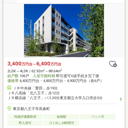
3,400
6,400
万円台～
万円台
2
2
2LDK～4LDK / 62.92m
～88.64m
総戸数
106戸
入居可能時期
即引渡可※諸手続き完了後
価格帯
4,400万円台・4,800万円台・4,900万円台（各6戸）
ＪＲ中央線「豊田」歩19分
ＪＲ八高線「北八王子」歩12分
ＪＲ横浜線「八王子」バス20分東京都立大学入口停歩3分
東京都八王子市高倉町
性能評価書取得
始発駅
ペット可
即入居可
ゴミ出し24時間可