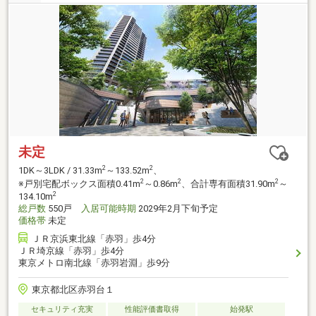
未定
2
2
1DK～3LDK / 31.33m
～133.52m
、
2
2
2
※戸別宅配ボックス面積0.41m
～0.86m
、合計専有面積31.90m
～
2
134.10m
総戸数
550戸
入居可能時期
2029年2月下旬予定
価格帯
未定
ＪＲ京浜東北線「赤羽」歩4分
ＪＲ埼京線「赤羽」歩4分
東京メトロ南北線「赤羽岩淵」歩9分
東京都北区赤羽台１
セキュリティ充実
性能評価書取得
始発駅