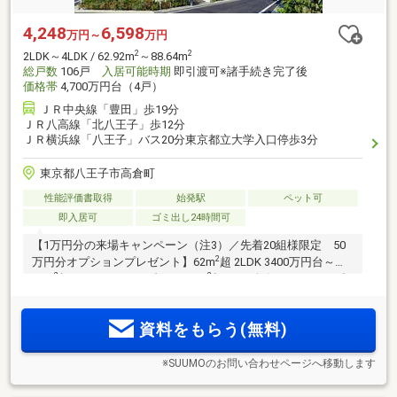
4,248
6,598
万円～
万円
2
2
2LDK～4LDK / 62.92m
～88.64m
総戸数
106戸
入居可能時期
即引渡可※諸手続き完了後
価格帯
4,700万円台（4戸）
ＪＲ中央線「豊田」歩19分
ＪＲ八高線「北八王子」歩12分
ＪＲ横浜線「八王子」バス20分東京都立大学入口停歩3分
東京都八王子市高倉町
性能評価書取得
始発駅
ペット可
即入居可
ゴミ出し24時間可
【1万円分の来場キャンペーン（注3）／先着20組様限定 50
2
万円分オプションプレゼント】62m
超 2LDK 3400万円台～・
2
2
72m
超 3LDK 3800万円台～・85m
超 4LDK角住戸 5500万円台
～(予定)。5階建低層レジデンス全106邸(注1)南西向き。敷地
内駐車場先着確保。
資料をもらう(無料)
※SUUMOのお問い合わせページへ移動します