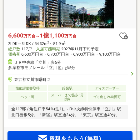
6,600
1億1,100
万円台～
万円台
2
2
2LDK～3LDK / 54.32m
～81.9m
総戸数
117戸
入居可能時期
2027年11月下旬予定
価格帯
6,600万円台・6,700万円台・6,900万円台・9,100万円台
ＪＲ中央線「立川」歩5分
多摩都市モノレール「立川北」歩5分
東京都立川市曙町２
性能評価書取得
始発駅
ディスポーザー
スーパーまで徒歩5分
ペット可
ゴミ出し24時間可
以内
全117邸 / 角住戸率54％(注1)。JR中央線特快停車「立川」駅
北口徒歩5分。「新宿」駅直通34分。「東京」駅直通49分。国
営昭和記念公園徒歩6分。「心身の健康」をテーマにした自然
豊かな広場と店舗やイベントホールなどが充実した複合施設
「GREEN SPRINGS」徒歩5分。駅前の都市性と緑が調和する
資料をもらう(無料)
17階建