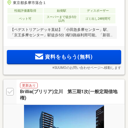
東京都多摩市落合１
性能評価書取得
始発駅
ディスポーザー
スーパーまで徒歩5分
ペット可
ゴミ出し24時間可
以内
【ペデストリアンデッキ直結】「小田急多摩センター」駅、
「京王多摩センター」駅徒歩5分 3駅3路線利用可能。「新宿」
駅まで35分。メゾネットなど1LDK～3LDKの全20タイプ。ゲス
トルーム、ランドリールーム、マルチスタジオ、ワーキング
スペースなど共用施設も充実。各戸専用宅配ボックス付き
資料をもらう(無料)
※SUUMOのお問い合わせページへ移動します
更新あり
Brillia(ブリリア)立川 第三期1次(一般定期借地
権)