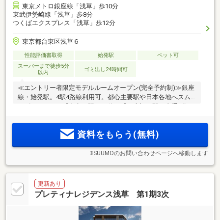
東京メトロ銀座線「浅草」歩10分
東武伊勢崎線「浅草」歩8分
つくばエクスプレス「浅草」歩12分
東京都台東区浅草６
性能評価書取得
始発駅
ペット可
スーパーまで徒歩5分
ゴミ出し24時間可
以内
≪エントリー者限定モデルルームオープン(完全予約制)≫銀座
線・始発駅。4駅4路線利用可。都心主要駅や日本各地へスム
ーズアクセス。「東京」駅へ15分、「日本橋」駅へ直通8分。
2
2
2
2
1LDK30m
～35m
、2LDK45m
～55m
超。洗礼された意匠を
纏う61戸。実物を体感できる建物完成後販売
資料をもらう(無料)
※SUUMOのお問い合わせページへ移動します
更新あり
プレティナレジデンス浅草 第1期3次