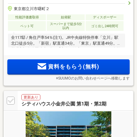
東京都立川市曙町２
性能評価書取得
始発駅
ディスポーザー
スーパーまで徒歩5分
ペット可
ゴミ出し24時間可
以内
全117邸 / 角住戸率54％(注1)。JR中央線特快停車「立川」駅
北口徒歩5分。「新宿」駅直通34分。「東京」駅直通49分。国
営昭和記念公園徒歩6分。「心身の健康」をテーマにした自然
豊かな広場と店舗やイベントホールなどが充実した複合施設
「GREEN SPRINGS」徒歩5分。駅前の都市性と緑が調和する
資料をもらう(無料)
17階建
※SUUMOのお問い合わせページへ移動します
更新あり
シティハウス小金井公園 第1期・第2期