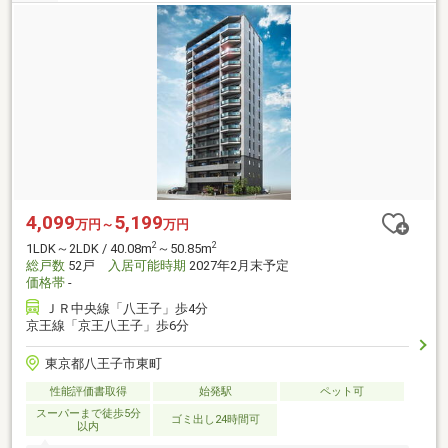
4,099
5,199
万円～
万円
2
2
1LDK～2LDK / 40.08m
～50.85m
総戸数
52戸
入居可能時期
2027年2月末予定
価格帯
-
ＪＲ中央線「八王子」歩4分
京王線「京王八王子」歩6分
東京都八王子市東町
性能評価書取得
始発駅
ペット可
スーパーまで徒歩5分
ゴミ出し24時間可
以内