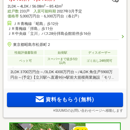
2
2
2LDK～4LDK / 56.08m
～85.42m
総戸数
233戸
入居可能時期
2027年3月予定
価格帯
5,000万円台・6,300万円台（各2戸）
ＪＲ青梅線「昭島」歩12分
ＪＲ青梅線「拝島」歩11分
ＪＲ中央線「立川」バス28分拝島会館前停歩16分
東京都昭島市松原町２
性能評価書取得
始発駅
ディスポーザー
スーパーまで徒歩5分
ペット可
ゴミ出し24時間可
以内
2LDK 3700万円台～/3LDK 4300万円台～/4LDK 角住戸5900万
円台～(予定)【立川駅へ直通9分×駅前大規模商業施設「モリタ
2
ウン」生活圏】全233邸×平均専有面積70m
超×南向き中心。
ラウンジ、プライベートブース、コミュニティルームなど豊
富な共用施設。商業・医療・教育・公園が徒歩3分圏内に集結
資料をもらう(無料)
※SUUMOのお問い合わせページへ移動します