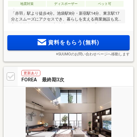
地震対策
ディスポーザー
ペット可
「赤羽」駅より徒歩4分。池袋駅8分・新宿駅14分、東京駅17
分とスムーズにアクセスでき、暮らしを支える商業施設も充
実。赤羽台のヒルトップに誕生する全550邸の「ザ・パークハ
2
ウス 赤羽台タワー＆レジデンス」誕生。31.33m
(1DK)から
2
137.83m
(3LDK)の全129タイプの豊富なプランバリエーショ
資料をもらう(無料)
ン。物件エントリー受付中！
※SUUMOのお問い合わせページへ移動します
更新あり
FOREA 最終期3次