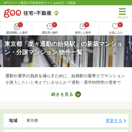
NTTグループ運営の不動産総合サイト goo住宅・不動産
1
0
0
0
最近検索した条件
最近見た物件
保存した条件
お気に入り
東京都「楽々通勤の始発駅」の新築マンショ
ン・分譲マンション 物件一覧
通勤や通学の負担を減らすために、始発駅の最寄りでマンション
を購入したいと考えていませんか？通勤・通学時間帯の電車で
も、始発駅から乗れば確実に座席に座れます。満員電車によるス
続きを見る
トレスを軽減できるので、楽々通勤・通学が叶うでしょう。ここ
では、電車の始発駅に近い新築マンションを紹介します。駅近の
素敵な物件を探してみてくださいね。
地域
変更する
東京都