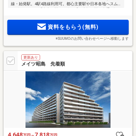
線・始発駅。4駅4路線利用可。都心主要駅や日本各地へスム
ーズアクセス。「東京」駅へ15分、「日本橋」駅へ直通8分。
2
2
2
2
1LDK30m
～35m
、2LDK45m
～55m
超。洗礼された意匠を
纏う61戸。実物を体感できる建物完成後販売
資料をもらう(無料)
※SUUMOのお問い合わせページへ移動します
更新あり
メイツ昭島 先着順
4,648
7,818
万円～
万円