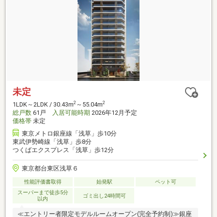
未定
2
2
1LDK～2LDK / 30.43m
～55.04m
総戸数
61戸
入居可能時期
2026年12月予定
価格帯
未定
東京メトロ銀座線「浅草」歩10分
東武伊勢崎線「浅草」歩8分
つくばエクスプレス「浅草」歩12分
東京都台東区浅草６
性能評価書取得
始発駅
ペット可
スーパーまで徒歩5分
ゴミ出し24時間可
以内
≪エントリー者限定モデルルームオープン(完全予約制)≫銀座