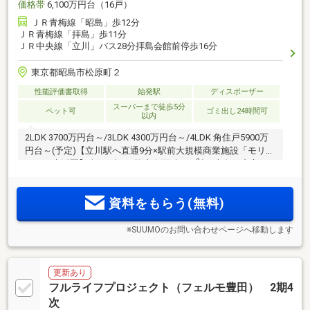
価格帯
6,100万円台（16戸）
ＪＲ青梅線「昭島」歩12分
ＪＲ青梅線「拝島」歩11分
ＪＲ中央線「立川」バス28分拝島会館前停歩16分
東京都昭島市松原町２
性能評価書取得
始発駅
ディスポーザー
スーパーまで徒歩5分
ペット可
ゴミ出し24時間可
以内
2LDK 3700万円台～/3LDK 4300万円台～/4LDK 角住戸5900万
円台～(予定)【立川駅へ直通9分×駅前大規模商業施設「モリタ
2
ウン」生活圏】全233邸×平均専有面積70m
超×南向き中心。
ラウンジ、プライベートブース、コミュニティルームなど豊
富な共用施設。商業・医療・教育・公園が徒歩3分圏内に集結
資料をもらう(無料)
※SUUMOのお問い合わせページへ移動します
更新あり
フルライフプロジェクト（フェルモ豊田） 2期4
次