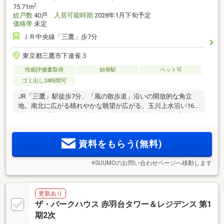
2
75.71m
総戸数
40戸
入居可能時期
2028年1月下旬予定
価格帯
未定
ＪＲ中央線「三鷹」歩7分
東京都三鷹市下連雀３
性能評価書取得
始発駅
ペット可
ゴミ出し24時間可
JR「三鷹」駅徒歩7分、「風の散歩道」沿いの開放的な角立
地。南北に広がる晴れやかな眺望が広がる、玉川上水沿い16
年ぶりのプロジェクト（注1）。全邸多面採光・角住戸率約
2
2
72.5％（注2）、1LDK・40m
台～3LDK・75m
超の全11タイプ
のプランバリエーション。＜物件エントリー受付中！＞
資料をもらう(無料)
※SUUMOのお問い合わせページへ移動します
更新あり
ザ・パークハウス 赤羽台タワー＆レジデンス 第1
期2次