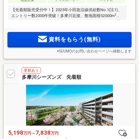
地震対策
ディスポーザー
ペット可
【先着順販売受付中！】2025年小田急沿線供給数No.1(注1)、
2
エントリー数2000件突破！多摩川近接、敷地面積52000m
超、南向き中心の全1217邸。ディスポーザ・ビルトイン食器
洗浄乾燥機装備(注2)、長期優良住宅(認定取得済 注3)・ZEH-M
Oriented(認証取得済)、オンライン相談会も開催中
資料をもらう(無料)
※SUUMOのお問い合わせページへ移動します
更新あり
多摩川シーズンズ 先着順
5,198
7,838
万円～
万円