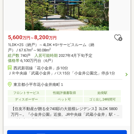
5,600
8,200
万円～
万円
1LDK+2S（納戸）～4LDK ※S=サービスルーム（納
2
2
戸） / 67.67m
～90.08m
総戸数
740戸
入居可能時期
2027年4月下旬予定
価格帯
6,100万円台（6戸）
西武新宿線「花小金井」歩10分
ＪＲ中央線「武蔵小金井」バス15分「小金井公園北」停歩1分
東京都小平市花小金井南町１
フロントサービス
性能評価書取得
始発駅
ディスポーザー
ペット可
ゴミ出し24時間可
【住友不動産が贈る全740邸の大規模レジデンス】3LDK 5800
万円～。『小金井公園』近接。JR中央線「武蔵小金井」駅・
西武新宿線「花小金井」駅・2駅2路線利用可能。家族に嬉し
い充実の共用施設と豊かな植栽計画も魅力