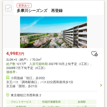
更新あり
多摩川シーズンズ 再登録
4,998
万円
2
2LDK+S（納戸） / 70.2m
総戸数
1217戸
入居可能時期
2027年10月上旬予定（I工区）、
2028年7月下旬予定（II工区）
価格帯
-
小田急線「狛江」歩20分
京王バス「調布駅南口」バス22分西和泉停歩1分
京王線「国領」歩21分
東京都狛江市西和泉２
フロントサービス
性能評価書取得
始発駅