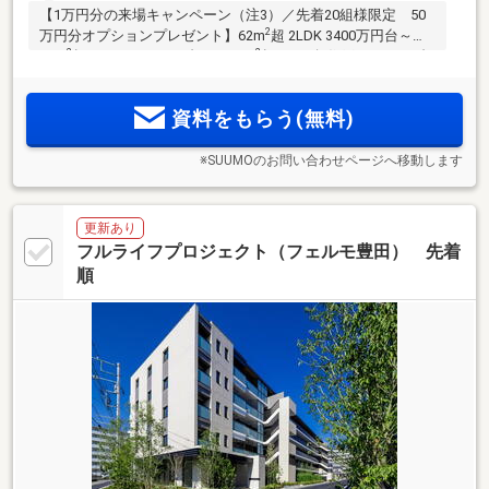
【1万円分の来場キャンペーン（注3）／先着20組様限定 50
2
万円分オプションプレゼント】62m
超 2LDK 3400万円台～・
2
2
72m
超 3LDK 3800万円台～・85m
超 4LDK角住戸 5500万円台
～(予定)。5階建低層レジデンス全106邸(注1)南西向き。敷地
内駐車場先着確保。
資料をもらう(無料)
※SUUMOのお問い合わせページへ移動します
更新あり
フルライフプロジェクト（フェルモ豊田） 先着
順