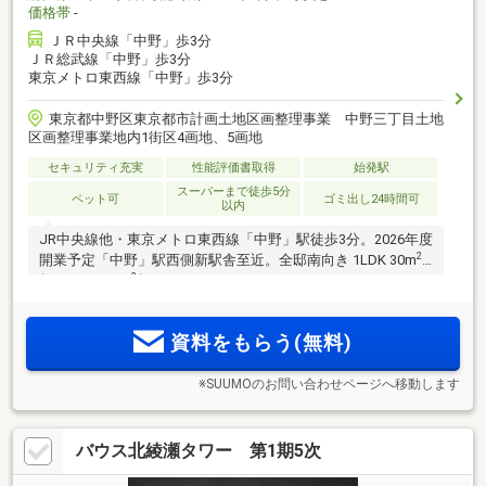
価格帯
-
ＪＲ中央線「中野」歩3分
ＪＲ総武線「中野」歩3分
東京メトロ東西線「中野」歩3分
東京都中野区東京都市計画土地区画整理事業 中野三丁目土地
区画整理事業地内1街区4画地、5画地
セキュリティ充実
性能評価書取得
始発駅
スーパーまで徒歩5分
ペット可
ゴミ出し24時間可
以内
JR中央線他・東京メトロ東西線「中野」駅徒歩3分。2026年度
2
開業予定「中野」駅西側新駅舎至近。全邸南向き 1LDK 30m
2
超～3LDK 67m
超。
資料をもらう(無料)
※SUUMOのお問い合わせページへ移動します
バウス北綾瀬タワー 第1期5次