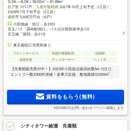
2
2
2LDK～4LDK / 58.02m
～81.88m
総戸数
1217戸
入居可能時期
2027年10月上旬予定（I工区）、
2028年7月下旬予定（II工区）
価格帯
5,600万円台（6戸）
小田急線「狛江」歩20分
京王バス「調布駅南口」バス22分西和泉停歩1分
京王線「国領」歩21分
東京都狛江市西和泉２
フロントサービス
性能評価書取得
始発駅
地震対策
ディスポーザー
ペット可
【先着順販売受付中！】2025年小田急沿線供給数No.1(注1)、
2
エントリー数2000件突破！多摩川近接、敷地面積52000m
超、南向き中心の全1217邸。ディスポーザ・ビルトイン食器
洗浄乾燥機装備(注2)、長期優良住宅(認定取得済 注3)・ZEH-M
Oriented(認証取得済)、オンライン相談会も開催中
資料をもらう(無料)
※SUUMOのお問い合わせページへ移動します
シティタワー綾瀬 先着順