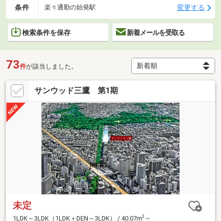
条件
変更する
楽々通勤の始発駅
検索条件を保存
新着メールを受取る
73
件
が該当しました。
サンウッド三鷹 第1期
未定
2
1LDK～3LDK（1LDK＋DEN～3LDK） / 40.07m
～