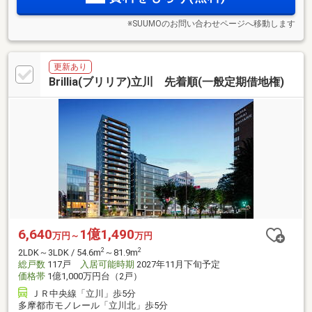
※SUUMOのお問い合わせページへ移動します
更新あり
Brillia(ブリリア)立川 先着順(一般定期借地権)
6,640
1億1,490
万円～
万円
2
2
2LDK～3LDK / 54.6m
～81.9m
総戸数
117戸
入居可能時期
2027年11月下旬予定
価格帯
1億1,000万円台（2戸）
ＪＲ中央線「立川」歩5分
多摩都市モノレール「立川北」歩5分