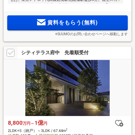
2
イリンクデッキなど充実の共用部。3LDK平均面積70m
超のゆ
とりある広さと充実の収納。ららテラス北綾瀬・大型公園近
接の利便性と自然豊かな生活もかなえる立地
資料をもらう(無料)
※SUUMOのお問い合わせページへ移動します
シティテラス府中 先着順受付
8,800
1億
万円～
円
2
2LDK+S（納戸）～3LDK / 67.44m