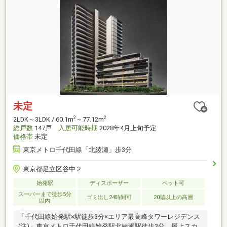
未定
2
2
2LDK～3LDK / 60.1m
～77.12m
総戸数
147戸
入居可能時期
2028年4月上旬予定
価格帯
未定
東京メトロ千代田線「北綾瀬」歩3分
東京都足立区谷中２
始発駅
ディスポーザー
ペット可
スーパーまで徒歩5分
ゴミ出し24時間可
20階以上の高層
以内
「千代田線始発駅×駅徒歩3分×エリア最高峰タワーレジデンス
(注)」東京メトロ千代田線始発駅北綾瀬駅徒歩3分。屋上スカ