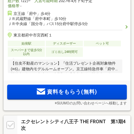
総戸数
122戸
入居可能時期
2027年4月下旬予定
価格帯
-
京王線「府中」歩4分
ＪＲ武蔵野線「府中本町」歩10分
ＪＲ中央線「国分寺」バス15分府中駅停歩5分
東京都府中市宮西町１
始発駅
ディスポーザー
ペット可
スーパーまで徒歩5分
ゴミ出し24時間可
以内
【住友不動産のマンション】『住活プレゼント企画対象物件
(※6)』建物内モデルルームオープン。京王線特急停車「府中」
駅徒歩4分。JR南武線・武蔵野線「府中本町」駅徒歩10分。
「新宿」駅へ5駅、直通32分(25分)。5つの大型商業施設があり
ながら、潤い豊かな自然や文化・芸術施設も身近。地上19階
資料をもらう(無料)
建・大規模122邸
※SUUMOのお問い合わせページへ移動します
エクセレントシティ八王子 THE FRONT 第1期4
次