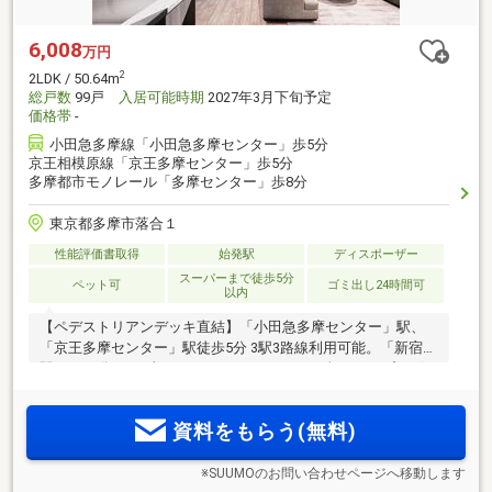
6,008
万円
2
2LDK / 50.64m
総戸数
99戸
入居可能時期
2027年3月下旬予定
価格帯
-
小田急多摩線「小田急多摩センター」歩5分
京王相模原線「京王多摩センター」歩5分
多摩都市モノレール「多摩センター」歩8分
東京都多摩市落合１
性能評価書取得
始発駅
ディスポーザー
スーパーまで徒歩5分
ペット可
ゴミ出し24時間可
以内
【ペデストリアンデッキ直結】「小田急多摩センター」駅、
「京王多摩センター」駅徒歩5分 3駅3路線利用可能。「新宿」
駅まで35分。メゾネットなど1LDK～3LDKの全20タイプ。ゲス
トルーム、ランドリールーム、マルチスタジオ、ワーキング
スペースなど共用施設も充実。各戸専用宅配ボックス付き
資料をもらう(無料)
※SUUMOのお問い合わせページへ移動します