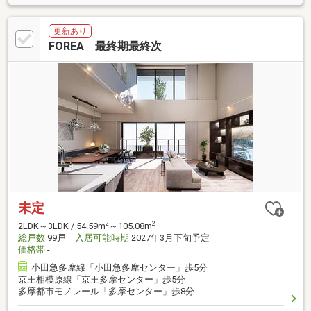
更新あり
FOREA 最終期最終次
未定
2
2
2LDK～3LDK / 54.59m
～105.08m
総戸数
99戸
入居可能時期
2027年3月下旬予定
価格帯
-
小田急多摩線「小田急多摩センター」歩5分
京王相模原線「京王多摩センター」歩5分
多摩都市モノレール「多摩センター」歩8分