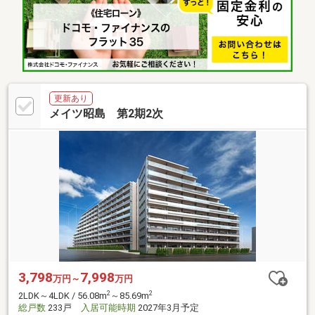
更新あり
メイツ昭島 第2期2次
3,798
7,998
万円～
万円
2
2
2LDK～4LDK / 56.08m
～85.69m
総戸数
233戸
入居可能時期
2027年3月予定