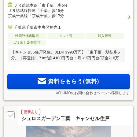
ＪＲ総武本線「東千葉」歩6分
ＪＲ総武線快速「千葉」歩15分
京成千葉線「京成千葉」歩17分
千葉県千葉市中央区祐光１
性能評価書取得
ペット可
即入居可
ゴミ出し24時間可
【キャンセル住戸発生、3LDK 3998万円】「東千葉」駅徒歩6
2
分。［再登録］71m
超 4100万円台・月々5万円台(頭金218万
円・ボーナス時加算15万円台)。即入居可！さらにご成約特
典：敷地内駐車場優先ご案内！2台確保可、ハイルーフ対応可
能！
資料をもらう(無料)
※SUUMOのお問い合わせページへ移動します
更新あり
シュロスガーデン千葉 キャンセル住戸