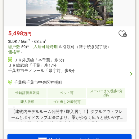
5,498
万円
2
2
3LDK / 66m
・68.2m
総戸数
59戸
入居可能時期
即引渡可（諸手続き完了後）
価格帯
-
ＪＲ外房線「本千葉」歩5分
ＪＲ総武線「千葉」歩17分
千葉都市モノレール「県庁前」歩8分
千葉県千葉市中央区神明町
スーパーまで徒歩5分
性能評価書取得
ペット可
以内
即入居可
ゴミ出し24時間可
【建物内モデルルーム公開中/ 即入居可！】ダブルアウトフレ
ームとボイドスラブ工法により、梁が少なく広々と使いやす
い室内空間を実現 / 新宿小学校徒歩10分 / 全居室ウォークイン
クローゼット付 / 南東向き / SUUMOから来場予約で5000円分
プレゼント実施中！