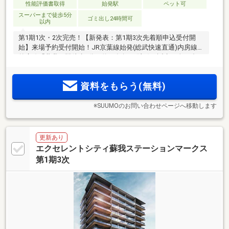
性能評価書取得
始発駅
ペット可
スーパーまで徒歩5分
ゴミ出し24時間可
以内
第1期1次・2次完売！【新発表：第1期3次先着順申込受付開
始】来場予約受付開始！JR京葉線始発(総武快速直通)内房線・
外房線「蘇我」駅徒歩2分、約20年振り(注1)に誕生！全55邸の
駅近レジデンス誕生！1LDK～3LDKの多彩なプラン。エリア初
(注2)のZEH-M認定レジデンス、豊富な収納と先進設備を標準
資料をもらう(無料)
装備
※SUUMOのお問い合わせページへ移動します
更新あり
エクセレントシティ蘇我ステーションマークス
第1期3次