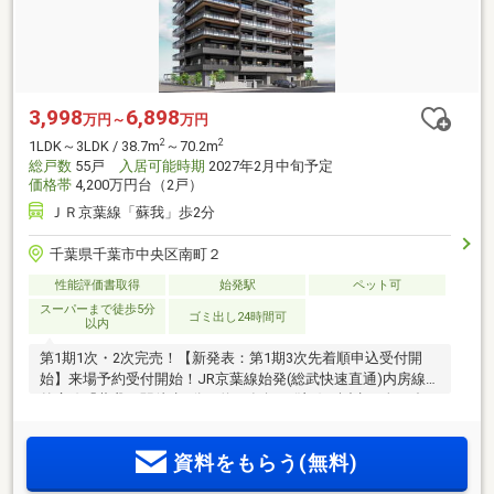
3,998
6,898
万円～
万円
2
2
1LDK～3LDK / 38.7m
～70.2m
総戸数
55戸
入居可能時期
2027年2月中旬予定
価格帯
4,200万円台（2戸）
ＪＲ京葉線「蘇我」歩2分
千葉県千葉市中央区南町２
性能評価書取得
始発駅
ペット可
スーパーまで徒歩5分
ゴミ出し24時間可
以内
第1期1次・2次完売！【新発表：第1期3次先着順申込受付開
始】来場予約受付開始！JR京葉線始発(総武快速直通)内房線・
外房線「蘇我」駅徒歩2分、約20年振り(注1)に誕生！全55邸の
駅近レジデンス誕生！1LDK～3LDKの多彩なプラン。エリア初
(注2)のZEH-M認定レジデンス、豊富な収納と先進設備を標準
資料をもらう(無料)
装備