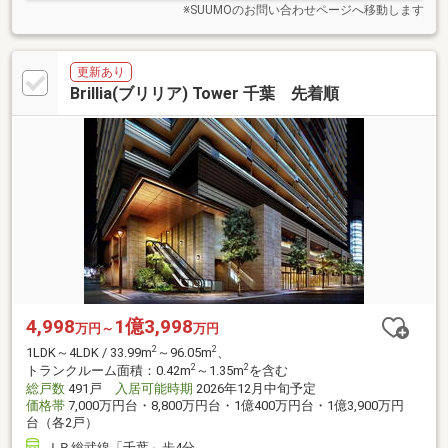
※SUUMOのお問い合わせページへ移動します
更新あり
Brillia(ブリリア) Tower 千葉 先着順
4,998
1億3,998
万円～
万円
2
2
1LDK～4LDK / 33.99m
～96.05m
、
2
2
トランクルーム面積：0.42m
～1.35m
を含む
総戸数
491戸
入居可能時期
2026年12月中旬予定
価格帯
7,000万円台・8,800万円台・1億400万円台・1億3,900万円
台（各2戸）
ＪＲ総武線「千葉」歩4分