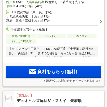
総戸数
85戸
入居可能時期
即引渡可 ※諸手続き完了後
価格帯
4,900万円台（4戸）
ＪＲ総武本線「東千葉」歩6分
ＪＲ総武線快速「千葉」歩15分
京成千葉線「京成千葉」歩17分
千葉県千葉市中央区祐光１
性能評価書取得
ペット可
即入居可
ゴミ出し24時間可
【キャンセル住戸発生、3LDK 3998万円】「東千葉」駅徒歩6
2
分。［再登録］71m
超 4100万円台・月々5万円台(頭金218万
円・ボーナス時加算15万円台)。即入居可！さらにご成約特
典：敷地内駐車場優先ご案内！2台確保可、ハイルーフ対応可
能！
資料をもらう(無料)
※SUUMOのお問い合わせページへ移動します
更新あり
デュオヒルズ蘇我ザ・スカイ 先着順