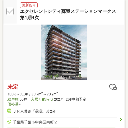
更新あり
エクセレントシティ蘇我ステーションマークス
第1期4次
未定
2
2
1LDK～3LDK / 38.7m
～70.2m
総戸数
55戸
入居可能時期
2027年2月中旬予定
価格帯
-
ＪＲ京葉線「蘇我」歩2分
千葉県千葉市中央区南町２