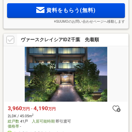
2
部屋率66％の42邸。46m
超・4400万円台・月々9万円台～[頭
資料をもらう(無料)
金49万円・ボーナス時加算額0円]
※SUUMOのお問い合わせページへ移動します
ヴァースクレイシアIDZ千葉 先着順
3,960
4,190
万円・
万円
2
2LDK / 45.05m
総戸数
41戸
入居可能時期
即引渡可
価格帯
-