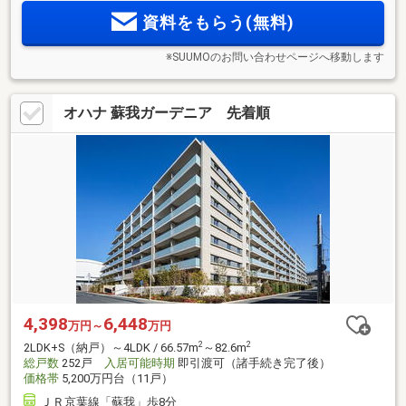
資料をもらう(無料)
※SUUMOのお問い合わせページへ移動します
オハナ 蘇我ガーデニア 先着順
4,398
6,448
万円～
万円
2
2
2LDK+S（納戸）～4LDK / 66.57m
～82.6m
総戸数
252戸
入居可能時期
即引渡可（諸手続き完了後）
価格帯
5,200万円台（11戸）
ＪＲ京葉線「蘇我」歩8分