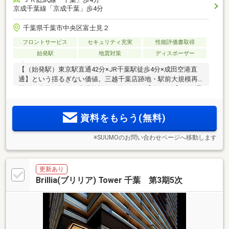
京成千葉線「京成千葉」歩4分
千葉県千葉市中央区富士見２
フロントサービス
セキュリティ充実
性能評価書取得
始発駅
地震対策
ディスポーザー
【（始発駅）東京駅直通42分×JR千葉駅徒歩4分×成田空港直
通】という揺るぎない価値。三越千葉店跡地・駅前大規模再
開発の中核を担い、商業施設と一体となる【全491邸】の免震
タワーが誕生。東京の利便性はそのままに、暮らしの質を合
理的に向上させる選択。千葉の新たなランドマーク
資料をもらう(無料)
※SUUMOのお問い合わせページへ移動します
更新あり
Brillia(ブリリア) Tower 千葉 第3期5次