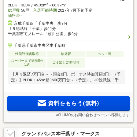
2
2
2LDK・3LDK / 45.32m
～66.37m
総戸数
56戸
入居可能時期
2027年7月下旬予定
価格帯
-
京成千葉線「千葉中央」歩3分
ＪＲ総武線「千葉」歩11分
千葉都市モノレール「葭川公園」歩3分
千葉県千葉市中央区本千葉町
性能評価書取得
始発駅
ペット可
スーパーまで徒歩5分
ゴミ出し24時間可
以内
【月々返済7万円台～（頭金0円、ボーナス時加算額0円）（予
2
定）】2LDK・45m
超3600万円台～（予定）。JR総武線「千
葉」駅徒歩11分。東京駅まで直通41分。充実の商業施設を使
いこなせる利便性に優れた全56邸。来場予約受付中。
資料をもらう(無料)
※SUUMOのお問い合わせページへ移動します
グランドパレス本千葉ザ・マークス