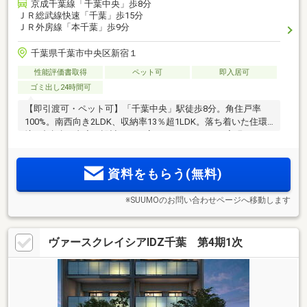
京成千葉線「千葉中央」歩8分
ＪＲ総武線快速「千葉」歩15分
ＪＲ外房線「本千葉」歩9分
千葉県千葉市中央区新宿１
性能評価書取得
ペット可
即入居可
ゴミ出し24時間可
【即引渡可・ペット可】「千葉中央」駅徒歩8分。角住戸率
100%。南西向き2LDK、収納率13％超1LDK。落ち着いた住環
境。顔認証×内廊下設計により高いセキュリティを実現。
資料をもらう(無料)
※SUUMOのお問い合わせページへ移動します
ヴァースクレイシアIDZ千葉 第4期1次