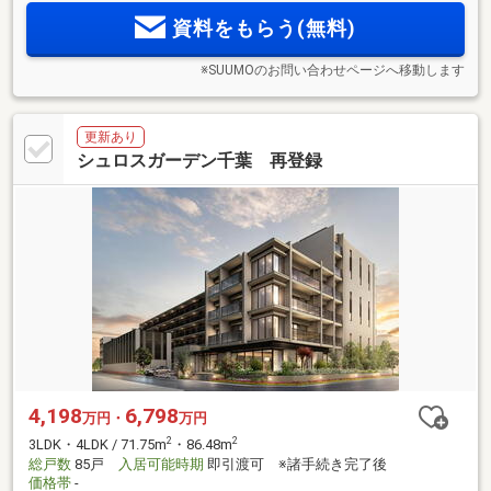
理的に向上させる選択。千葉の新たなランドマーク
資料をもらう(無料)
※SUUMOのお問い合わせページへ移動します
更新あり
シュロスガーデン千葉 再登録
4,198
6,798
万円・
万円
2
2
3LDK・4LDK / 71.75m
・86.48m
総戸数
85戸
入居可能時期
即引渡可 ※諸手続き完了後
価格帯
-