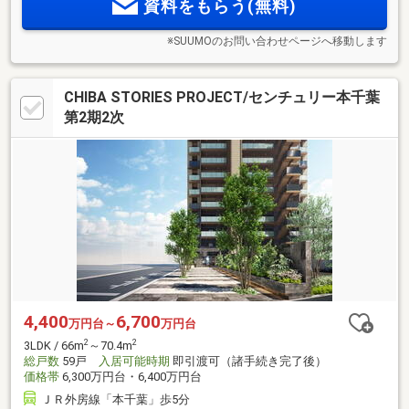
資料をもらう(無料)
※SUUMOのお問い合わせページへ移動します
CHIBA STORIES PROJECT/センチュリー本千葉
第2期2次
4,400
6,700
万円台～
万円台
2
2
3LDK / 66m
～70.4m
総戸数
59戸
入居可能時期
即引渡可（諸手続き完了後）
価格帯
6,300万円台・6,400万円台
ＪＲ外房線「本千葉」歩5分