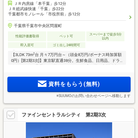
ＪＲ内房線「本千葉」歩12分
ＪＲ総武線快速「千葉」歩22分
千葉都市モノレール「市役所前」歩12分
千葉県千葉市中央区問屋町
スーパーまで徒歩5分
性能評価書取得
ペット可
以内
即入居可
ゴミ出し24時間可
2
【3LDK 73m
台 月々7万円台～（頭金8万円/ボーナス時加算額
0円）[第2期3次]】東京駅直通38分。生鮮食品、日用品、ドラ
ッグストア、薬局、100均、クリーニング店が揃う大型総合ス
ーパー隣接。千葉駅1.5km圏。そごう千葉まで徒歩19分の快適
利便環境
資料をもらう(無料)
※SUUMOのお問い合わせページへ移動します
ファインセントラルシティ 第2期3次