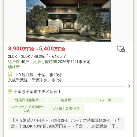
3,900
5,400
万円台～
万円台
2
2
2LDK・3LDK / 48.39m
～64.65m
総戸数
40戸
入居可能時期
2026年12月末予定
価格帯
-
ＪＲ総武線「千葉」歩10分
京成千葉線「千葉中央」歩7分
千葉県千葉市中央区新宿１
性能評価書取得
始発駅
ペット可
スーパーまで徒歩5分
ゴミ出し24時間可
以内
【月々返済7万円台～（頭金0円、ボーナス時加算額0円）（予
2
定）】2LDK 48m
超3900万円台～（予定）。JR総武線「千
葉」駅徒歩10分。東京駅まで直通41分。小学校へ徒歩3分・中