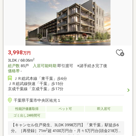
3,998
万円
2
3LDK / 68.06m
総戸数
85戸
入居可能時期
即引渡可 ※諸手続き完了後
価格帯
-
ＪＲ総武本線「東千葉」歩6分
ＪＲ総武線快速「千葉」歩15分
京成千葉線「京成千葉」歩17分
千葉県千葉市中央区祐光１
性能評価書取得
ペット可
即入居可
ゴミ出し24時間可
【キャンセル住戸発生、3LDK 3998万円】「東千葉」駅徒歩6
2
分。［再登録］71m
超 4100万円台・月々5万円台(頭金218万