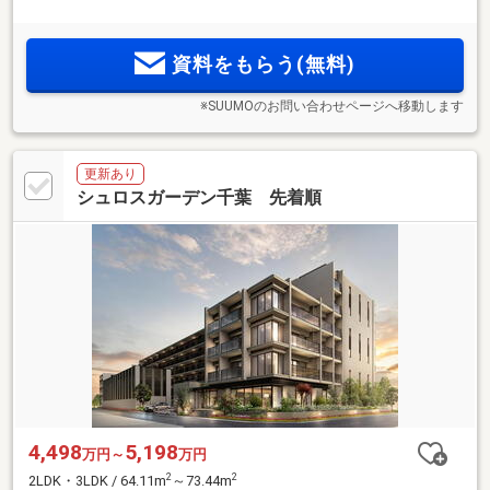
円・ボーナス時加算15万円台)。即入居可！さらにご成約特
典：敷地内駐車場優先ご案内！2台確保可、ハイルーフ対応可
能！
資料をもらう(無料)
※SUUMOのお問い合わせページへ移動します
更新あり
シュロスガーデン千葉 先着順
4,498
5,198
万円～
万円
2
2
2LDK・3LDK / 64.11m
～73.44m