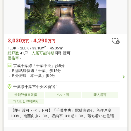
3,030
4,290
万円・
万円
2
2
1LDK・2LDK / 33.18m
・45.05m
総戸数
41戸
入居可能時期
即引渡可
価格帯
-
京成千葉線「千葉中央」歩8分
ＪＲ総武線快速「千葉」歩15分
ＪＲ外房線「本千葉」歩9分
千葉県千葉市中央区新宿１
性能評価書取得
ペット可
即入居可
ゴミ出し24時間可
【即引渡可・ペット可】「千葉中央」駅徒歩8分。角住戸率
100%。南西向き2LDK、収納率13％超1LDK。落ち着いた住環
境。顔認証×内廊下設計により高いセキュリティを実現。