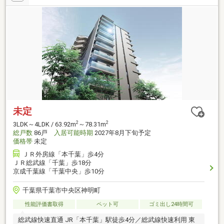
未定
2
2
3LDK～4LDK / 63.92m
～78.31m
総戸数
86戸
入居可能時期
2027年8月下旬予定
価格帯
未定
ＪＲ外房線「本千葉」歩4分
ＪＲ総武線「千葉」歩18分
京成千葉線「千葉中央」歩10分
千葉県千葉市中央区神明町
性能評価書取得
ペット可
ゴミ出し24時間可
総武線快速直通 JR「本千葉」駅徒歩4分／総武線快速利用 東