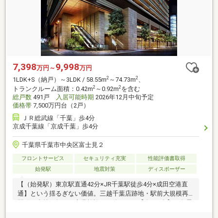
7,398
9,998
万円～
万円
2
2
1LDK+S（納戸）～3LDK / 58.55m
～74.73m
、
2
2
トランクルーム面積：0.42m
～0.92m
を含む
総戸数
491戸
入居可能時期
2026年12月中旬予定
価格帯
7,500万円台（2戸）
ＪＲ総武線「千葉」歩4分
京成千葉線「京成千葉」歩4分
千葉県千葉市中央区富士見２
フロントサービス
セキュリティ充実
性能評価書取得
始発駅
地震対策
ディスポーザー
【（始発駅）東京駅直通42分×JR千葉駅徒歩4分×成田空港直
通】という揺るぎない価値。三越千葉店跡地・駅前大規模再
開発の中核を担い、商業施設と一体となる【全491邸】の免震
タワーが誕生。東京の利便性はそのままに、暮らしの質を合