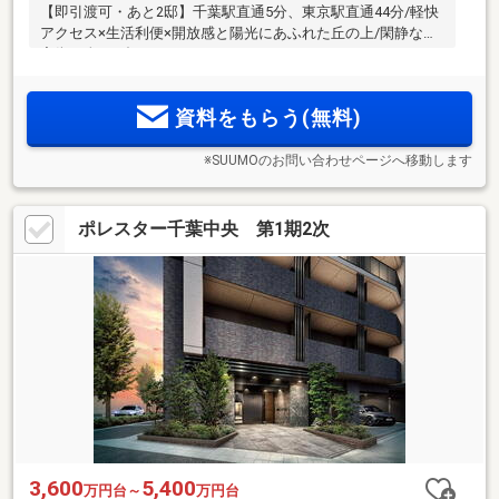
【即引渡可・あと2邸】千葉駅直通5分、東京駅直通44分/軽快
アクセス×生活利便×開放感と陽光にあふれた丘の上/閑静な住
宅街に全263邸
資料をもらう(無料)
※SUUMOのお問い合わせページへ移動します
ポレスター千葉中央 第1期2次
3,600
5,400
万円台～
万円台