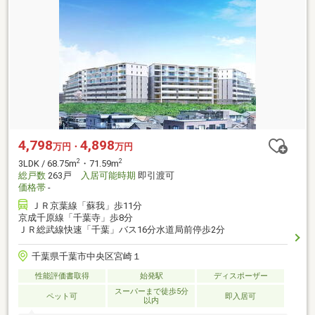
4,798
4,898
万円・
万円
2
2
3LDK / 68.75m
・71.59m
総戸数
263戸
入居可能時期
即引渡可
価格帯
-
ＪＲ京葉線「蘇我」歩11分
京成千原線「千葉寺」歩8分
ＪＲ総武線快速「千葉」バス16分水道局前停歩2分
千葉県千葉市中央区宮崎１
性能評価書取得
始発駅
ディスポーザー
スーパーまで徒歩5分
ペット可
即入居可
以内