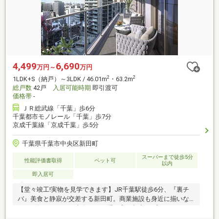
4,499
6,690
万円～
万円
2
2
1LDK+S（納戸）～3LDK / 46.01m
・63.2m
総戸数
42戸
入居可能時期
即引渡可
価格帯
-
ＪＲ総武線「千葉」歩6分
千葉都市モノレール「千葉」歩7分
京成千葉線「京成千葉」歩5分
千葉県千葉市中央区新田町
スーパーまで徒歩5分
性能評価書取得
ペット可
以内
即入居可
【堂々竣工!実物を見学できます】JR千葉駅徒歩6分、『裏チ
バ』美食と静寂が交差する新田町。商業施設も身近に揃いな
がらも賑わいから一歩奥まった隠れ家、都心とプライベート
を使いこなせる高い利便性。全邸南西向きで陽光あふれた角