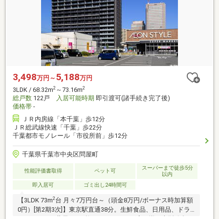
3,498
5,188
万円～
万円
2
2
3LDK / 68.32m
～73.16m
総戸数
122戸
入居可能時期
即引渡可(諸手続き完了後)
価格帯
-
ＪＲ内房線「本千葉」歩12分
ＪＲ総武線快速「千葉」歩22分
千葉都市モノレール「市役所前」歩12分
千葉県千葉市中央区問屋町
スーパーまで徒歩5分
性能評価書取得
ペット可
以内
即入居可
ゴミ出し24時間可
2
【3LDK 73m
台 月々7万円台～（頭金8万円/ボーナス時加算額
0円）[第2期3次]】東京駅直通38分。生鮮食品、日用品、ドラ
ッグストア、薬局、100均、クリーニング店が揃う大型総合ス