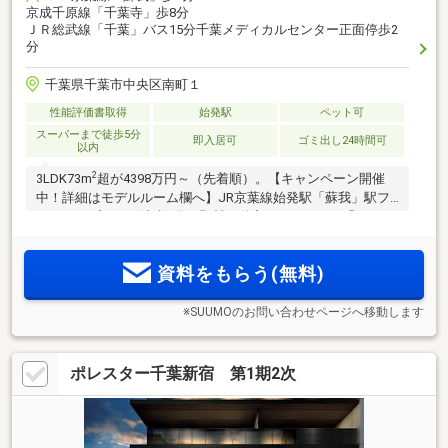
京成千原線「千葉寺」歩8分
ＪＲ総武線「千葉」バス15分千葉メディカルセンター正面停歩2
分
千葉県千葉市中央区南町１
性能評価書取得
始発駅
ペット可
スーパーまで徒歩5分
即入居可
ゴミ出し24時間可
以内
2
3LDK73m
超が4398万円～（先着順）。【キャンペーン開催
中！詳細はモデルルーム欄へ】JR京葉線始発駅「蘇我」駅フ
ラットアプローチ徒歩8分。野村不動産のマンション「オハ
ナ」シリーズ。全区画平置・自走式駐車場。徒歩5分圏内に充
実の生活施設、建物内モデルルーム公開中、即引渡可(諸手続
資料をもらう(無料)
き完了後)。
※SUUMOのお問い合わせページへ移動します
ポレスター千葉新宿 第1期2次