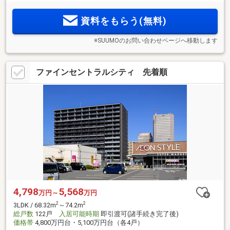
学校へも徒歩6分。新宿公園まで徒歩2分の閑静な住環境を享
受できる全40邸。来場予約受付中。
資料をもらう(無料)
※SUUMOのお問い合わせページへ移動します
ファインセントラルシティ 先着順
4,798
5,568
万円～
万円
2
2
3LDK / 68.32m
～74.2m
総戸数
122戸
入居可能時期
即引渡可(諸手続き完了後)
価格帯
4,800万円台・5,100万円台（各4戸）