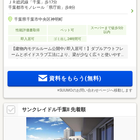
ＪＲ総武線「千葉」歩17分
千葉都市モノレール「県庁前」歩8分
千葉県千葉市中央区神明町
スーパーまで徒歩5分
性能評価書取得
ペット可
以内
即入居可
ゴミ出し24時間可
【建物内モデルルーム公開中/ 即入居可！】ダブルアウトフレ
ームとボイドスラブ工法により、梁が少なく広々と使いやす
い室内空間を実現 / 新宿小学校徒歩10分 / 全居室ウォークイン
クローゼット付 / 南東向き / SUUMOから来場予約で5000円分
プレゼント実施中！
資料をもらう(無料)
※SUUMOのお問い合わせページへ移動します
サンクレイドル千葉II 先着順