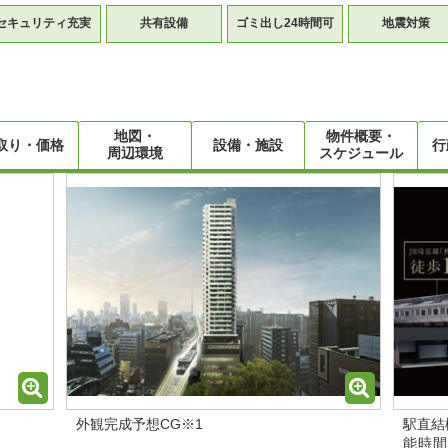
セキュリティ充実
共有設備
ゴミ出し24時間可
地震対策
地図・
物件概要・
取り・価格
設備・施設
行
周辺環境
スケジュール
外観完成予想CG※1
駅直結
能時間