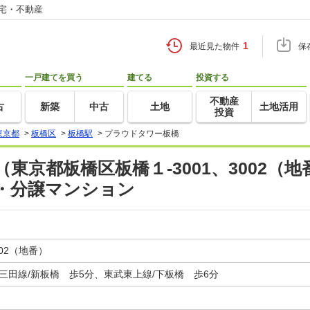
住宅・不動産
1
最近見た物件
保
一戸建てを買う
建てる
投資する
不動産
古
新築
中古
土地
土地活用
投資
東京都
>
板橋区
>
板橋駅
>
プラウドタワー板橋
京都板橋区板橋１-3001、3002（地
・分譲マンション
02（地番）
三田線/新板橋 歩5分、東武東上線/下板橋 歩6分