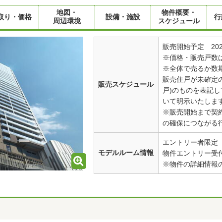
地図・
物件概要・
取り・価格
設備・施設
行
周辺環境
スケジュール
販売開始予定 202
※価格・販売戸数
※全体で売るか数
販売住戸が未確定の
販売スケジュール
戸)のものを表記
いて明示いたしま
※販売開始まで契
の確保につながる
エントリー者限定
モデルルーム情報
物件エントリー受
※物件の詳細情報