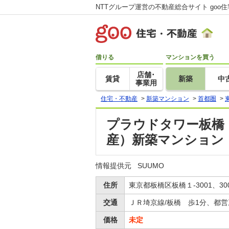
NTTグループ運営の不動産総合サイト goo
借りる
マンションを買う
店舗･
賃貸
新築
中
事業用
住宅・不動産
>
新築マンション
>
首都圏
>
プラウドタワー板橋（東
産）新築マンション
情報提供元
SUUMO
住所
東京都板橋区板橋１-3001、30
交通
ＪＲ埼京線/板橋 歩1分、都営
価格
未定