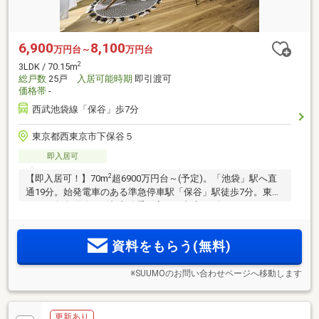
6,900
8,100
万円台～
万円台
2
3LDK / 70.15m
総戸数
25戸
入居可能時期
即引渡可
価格帯
-
西武池袋線「保谷」歩7分
東京都西東京市下保谷５
即入居可
2
【即入居可！】70m
超6900万円台～(予定)。「池袋」駅へ直
通19分。始発電車のある準急停車駅「保谷」駅徒歩7分。東京
メトロ有楽町線・副都心線乗り入れで都心へダイレクトアク
セス。全邸南向き。第一種低層住居専用地域が広がる住宅街
に誕生。建物内モデルルーム公開中！
資料をもらう(無料)
※SUUMOのお問い合わせページへ移動します
更新あり