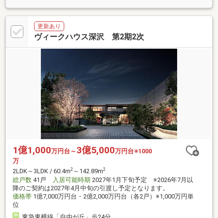
更新あり
ヴィークハウス深沢 第2期2次
1億1,000
3億5,000
万円台～
万円台※1000
万
2
2
2LDK～3LDK / 60.4m
～142.89m
総戸数
41戸
入居可能時期
2027年1月下旬予定 ※2026年7月以
降のご契約は2027年4月中旬の引渡し予定となります。
価格帯
1億7,000万円台・2億2,000万円台（各2戸）※1,000万円単
位
東急東横線「自由が丘」歩24分