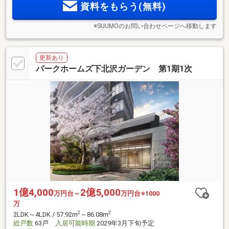
資料をもらう(無料)
※SUUMOのお問い合わせページへ移動します
更新あり
パークホームズ下北沢ガーデン 第1期1次
1億4,000
2億5,000
万円台～
万円台※1000
万
2
2
2LDK～4LDK / 57.92m
～86.08m
総戸数
63戸
入居可能時期
2029年3月下旬予定