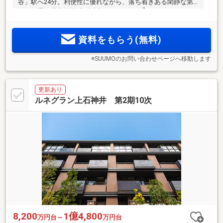
谷」駅へ24分。利便性に優れながら、落ち着きある閑静な第
2
一種低層住居専用地域に誕生。1LDK・43m
～3LDK・
2
84.31m
、全18タイプの多彩なプランバリエーション。家計と
環境に優しい、次世代基準の省エネ・エコを実現する最高ラ
資料をもらう(無料)
ンクの『ZEH-M』実現。
※SUUMOのお問い合わせページへ移動します
更新あり
ルネグラン上石神井 第2期10次
8,200
1億4,800
万円台～
万円台