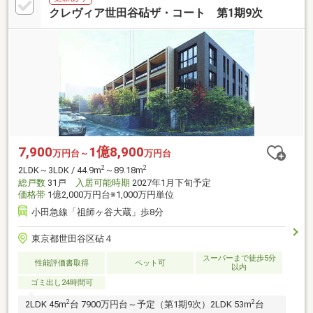
クレヴィア世田谷砧ザ・コート 第1期9次
7,900
1億8,900
万円台～
万円台
2
2
2LDK～3LDK / 44.9m
～89.18m
総戸数
31戸
入居可能時期
2027年1月下旬予定
価格帯
1億2,000万円台※1,000万円単位
小田急線「祖師ヶ谷大蔵」歩8分
東京都世田谷区砧４
スーパーまで徒歩5分
性能評価書取得
ペット可
以内
ゴミ出し24時間可
2
2
2LDK 45m
台 7900万円台～予定（第1期9次）2LDK 53m
台