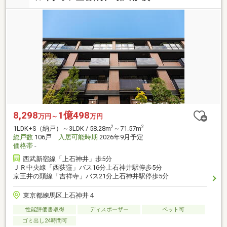
8,298
1億498
万円～
万円
2
2
1LDK+S（納戸）～3LDK / 58.28m
～71.57m
総戸数
106戸
入居可能時期
2026年9月予定
価格帯
-
西武新宿線「上石神井」歩5分
ＪＲ中央線「西荻窪」バス16分上石神井駅停歩5分
京王井の頭線「吉祥寺」バス21分上石神井駅停歩5分
東京都練馬区上石神井４
性能評価書取得
ディスポーザー
ペット可
ゴミ出し24時間可