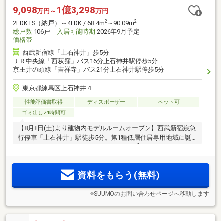
9,098
1億3,298
万円～
万円
2
2
2LDK+S（納戸）～4LDK / 68.4m
～90.09m
総戸数
106戸
入居可能時期
2026年9月予定
価格帯
-
西武新宿線「上石神井」歩5分
ＪＲ中央線「西荻窪」バス16分上石神井駅停歩5分
京王井の頭線「吉祥寺」バス21分上石神井駅停歩5分
東京都練馬区上石神井４
性能評価書取得
ディスポーザー
ペット可
ゴミ出し24時間可
【8月8日(土)より建物内モデルルームオープン】西武新宿線急
行停車「上石神井」駅徒歩5分。第1種低層住居専用地域に誕
2
生する全106邸の低層レジデンス。7500m
を超える敷地に、
空地率に配慮したゆとりある配棟計画。「高田馬場」駅まで
直通14分。ハイサッシや、全熱交換型換気「エアテス」の採
資料をもらう(無料)
用など光と風に着目したプラン
※SUUMOのお問い合わせページへ移動します