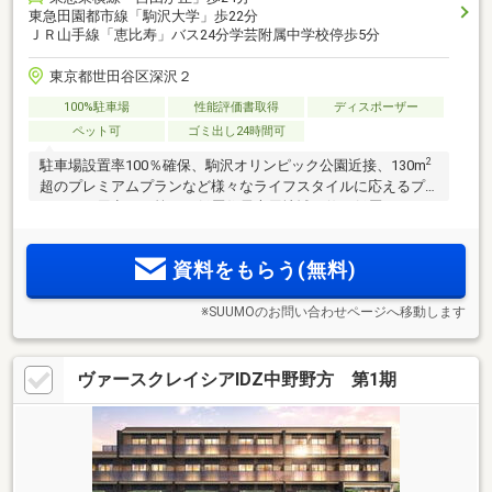
東急田園都市線「駒沢大学」歩22分
ＪＲ山手線「恵比寿」バス24分学芸附属中学校停歩5分
東京都世田谷区深沢２
100%駐車場
性能評価書取得
ディスポーザー
ペット可
ゴミ出し24時間可
2
駐車場設置率100％確保、駒沢オリンピック公園近接、130m
超のプレミアムプランなど様々なライフスタイルに応えるプ
ランをご用意した第一種低層住居専用地域に佇む低層レジデ
ンス。東急東横線「自由が丘」駅徒歩24分、東急田園都市線
「駒沢大学」駅徒歩22分。【来場予約受付中！】
資料をもらう(無料)
※SUUMOのお問い合わせページへ移動します
ヴァースクレイシアIDZ中野野方 第1期