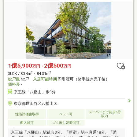
1億5,900
2億500
万円・
万円
2
2
3LDK / 80.4m
・84.31m
総戸数
52戸
入居可能時期
即引渡可（諸手続き完了後）
価格帯
-
京王線「八幡山」歩3分
東京都世田谷区八幡山３
スーパーまで徒歩5分
性能評価書取得
ペット可
以内
即入居可
ゴミ出し24時間可
京王線「八幡山」駅徒歩3分。「新宿」駅へ直通18分、「渋