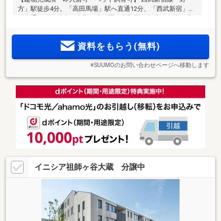
方」駅徒歩4分。「高田馬場」駅へ直通12分、「西武新宿」駅
へ直通16分。池袋や中野も生活圏。中野区で台地と自然を感
じる邸宅の暮らしを。共用部にはホテルライクな内廊下設計
を採用し、快適性・プライバシー性・防犯性に配慮。
資料をもらう(無料)
※SUUMOのお問い合わせページへ移動します
イニシア祖師ヶ谷大蔵 分譲中