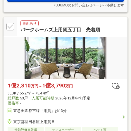
※SUUMOのお問い合わせページへ移動します
更新あり
パークホームズ上用賀五丁目 先着順
1億2,310
1億3,790
万円～
万円
2
2
3LDK / 65.2m
～75.47m
総戸数
53戸
入居可能時期
2026年12月中旬予定
価格帯
-
東急田園都市線「用賀」歩13分
東京都世田谷区上用賀５
性能評価書取得
ディスポーザー
ペット可