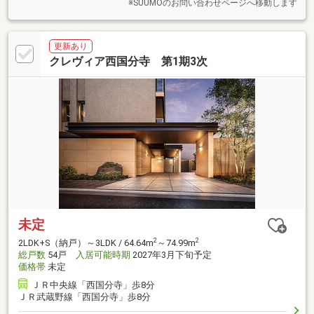
※SUUMOのお問い合わせページへ移動します
更新あり
クレヴィア西国分寺 第1期3次
未定
2
2
2LDK+S（納戸）～3LDK / 64.64m
～74.99m
総戸数
54戸
入居可能時期
2027年3月下旬予定
価格帯
未定
ＪＲ中央線「西国分寺」歩8分
ＪＲ武蔵野線「西国分寺」歩8分