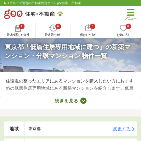
NTTグループ運営の不動産総合サイト goo住宅・不動産
1
0
0
0
最近検索した条件
最近見た物件
保存した条件
お気に入り
東京都「低層住居専用地域に建つ」の新築マ
ンション・分譲マンション 物件一覧
住環境の整ったエリアにあるマンションを購入したい方におすす
めの低層住居専用地域にある新築マンションを紹介します。低層
住居専用地域は高層の建物が建てられないので、マンションの大
続きを見る
きさは2～3階ほどです。眺望は楽しめないものの、閑静な住宅街
ならではの暮らしやすさを実感できるでしょう。複数あるマンシ
ョンから、理想のお部屋を見つけてくださいね。
地域
変更する
東京都