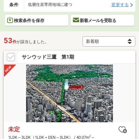
条件
変更する
低層住居専用地域に建つ
検索条件を保存
新着メールを受取る
53
件
が該当しました。
サンウッド三鷹 第1期
未定
2
1LDK～3LDK（1LDK＋DEN～3LDK） / 40.07m
～