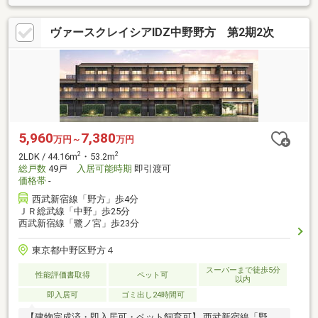
ヴァースクレイシアIDZ中野野方 第2期2次
5,960
7,380
万円～
万円
2
2
2LDK / 44.16m
・53.2m
総戸数
49戸
入居可能時期
即引渡可
価格帯
-
西武新宿線「野方」歩4分
ＪＲ総武線「中野」歩25分
西武新宿線「鷺ノ宮」歩23分
東京都中野区野方４
スーパーまで徒歩5分
性能評価書取得
ペット可
以内
即入居可
ゴミ出し24時間可
【建物完成済・即入居可・ペット飼育可】 西武新宿線「野