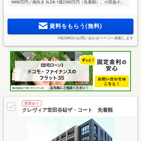
9490万円／南向き 3LDK 1億2590万円（先着順）。小田急小田
原線「祖師ヶ谷大蔵」駅徒歩8分【東京メトロ千代田線も利用
可能。「新宿」駅へ20分、「大手町」駅へ34分】第一種低層
住居専用地域に誕生。戸建てスタイルで暮らせる全11タイプ
資料をもらう(無料)
のメゾネットプラン。
※SUUMOのお問い合わせページへ移動します
更新あり
クレヴィア世田谷砧ザ・コート 先着順