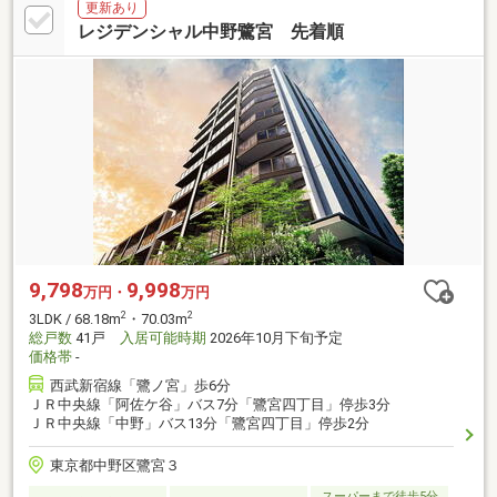
更新あり
レジデンシャル中野鷺宮 先着順
9,798
9,998
万円・
万円
2
2
3LDK / 68.18m
・70.03m
総戸数
41戸
入居可能時期
2026年10月下旬予定
価格帯
-
西武新宿線「鷺ノ宮」歩6分
ＪＲ中央線「阿佐ケ谷」バス7分「鷺宮四丁目」停歩3分
ＪＲ中央線「中野」バス13分「鷺宮四丁目」停歩2分
東京都中野区鷺宮３
スーパーまで徒歩5分