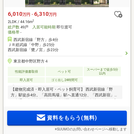
6,010
6,310
万円・
万円
2
2LDK / 44.16m
総戸数
49戸
入居可能時期
即引渡可
価格帯
-
西武新宿線「野方」歩4分
ＪＲ総武線「中野」歩25分
西武新宿線「鷺ノ宮」歩23分
東京都中野区野方４
スーパーまで徒歩5分
性能評価書取得
ペット可
以内
即入居可
ゴミ出し24時間可
【建物完成済・即入居可・ペット飼育可】 西武新宿線「野
方」駅徒歩4分。「高田馬場」駅へ直通12分、「西武新宿」駅
へ直通16分。池袋や中野も生活圏。中野区で台地と自然を感
じる邸宅の暮らしを。共用部にはホテルライクな内廊下設計
を採用し、快適性・プライバシー性・防犯性に配慮。
資料をもらう(無料)
※SUUMOのお問い合わせページへ移動します