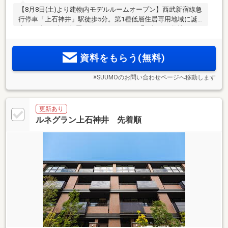
【8月8日(土)より建物内モデルルームオープン】西武新宿線急
行停車「上石神井」駅徒歩5分。第1種低層住居専用地域に誕
2
生する全106邸の低層レジデンス。7500m
を超える敷地に、
空地率に配慮したゆとりある配棟計画。「高田馬場」駅まで
直通14分。ハイサッシや、全熱交換型換気「エアテス」の採
資料をもらう(無料)
用など光と風に着目したプラン
※SUUMOのお問い合わせページへ移動します
更新あり
ルネグラン上石神井 先着順