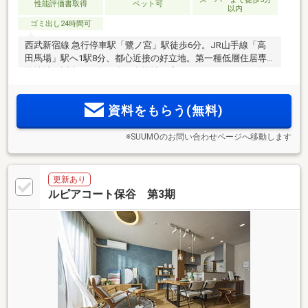
性能評価書取得
ペット可
以内
ゴミ出し24時間可
西武新宿線 急行停車駅「鷺ノ宮」駅徒歩6分。JR山手線「高
田馬場」駅へ1駅8分、都心近接の好立地。第一種低層住居専
用地域に誕生する全41邸。多様性に応える2LDK～4LDKの全18
タイプ・2棟構成。廊下面積を抑え居室の広さを確保≪物件エ
ントリー受付中≫
資料をもらう(無料)
※SUUMOのお問い合わせページへ移動します
更新あり
ルピアコート保谷 第3期