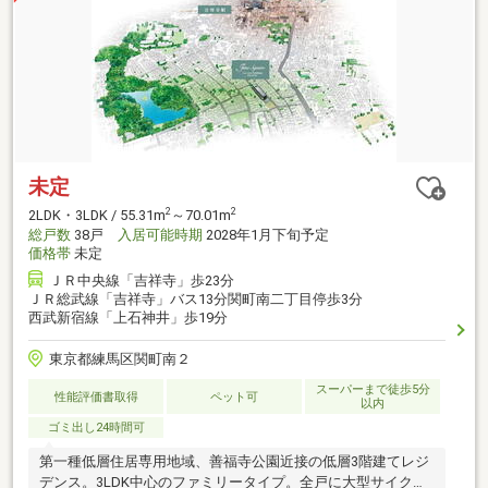
未定
2
2
2LDK・3LDK / 55.31m
～70.01m
総戸数
38戸
入居可能時期
2028年1月下旬予定
価格帯
未定
ＪＲ中央線「吉祥寺」歩23分
ＪＲ総武線「吉祥寺」バス13分関町南二丁目停歩3分
西武新宿線「上石神井」歩19分
東京都練馬区関町南２
スーパーまで徒歩5分
性能評価書取得
ペット可
以内
ゴミ出し24時間可
第一種低層住居専用地域、善福寺公園近接の低層3階建てレジ
デンス。3LDK中心のファミリータイプ。全戸に大型サイクル