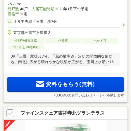
2
75.71m
総戸数
40戸
入居可能時期
2028年1月下旬予定
価格帯
未定
ＪＲ中央線「三鷹」歩7分
東京都三鷹市下連雀３
性能評価書取得
始発駅
ペット可
ゴミ出し24時間可
JR「三鷹」駅徒歩7分、「風の散歩道」沿いの開放的な角立
地。南北に広がる晴れやかな眺望が広がる、玉川上水沿い16
年ぶりのプロジェクト（注1）。全邸多面採光・角住戸率約
2
2
72.5％（注2）、1LDK・40m
台～3LDK・75m
超の全11タイプ
のプランバリエーション。＜物件エントリー受付中！＞
資料をもらう(無料)
※SUUMOのお問い合わせページへ移動します
ファインスクェア吉祥寺北グランテラス