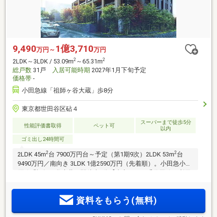
9,490
1億3,710
万円～
万円
2
2
2LDK～3LDK / 53.09m
～65.31m
総戸数
31戸
入居可能時期
2027年1月下旬予定
価格帯
-
小田急線「祖師ヶ谷大蔵」歩8分
東京都世田谷区砧４
スーパーまで徒歩5分
性能評価書取得
ペット可
以内
ゴミ出し24時間可
2
2
2LDK 45m
台 7900万円台～予定（第1期9次）2LDK 53m
台
9490万円／南向き 3LDK 1億2590万円（先着順）。小田急小田
原線「祖師ヶ谷大蔵」駅徒歩8分【東京メトロ千代田線も利用
可能。「新宿」駅へ20分、「大手町」駅へ34分】第一種低層
住居専用地域に誕生。戸建てスタイルで暮らせる全11タイプ
資料をもらう(無料)
のメゾネットプラン。