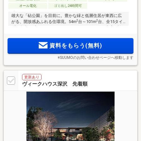
オール電化
ゴミ出し24時間可
雄大な「砧公園」を目前に。豊かな緑と低層住居が東西に広
2
2
がる、開放感あふれる住環境。54m
台～101m
台、全15タイ
プの多彩なプランバリエーション。ホテルライクな内廊下設
計。実物体感できる竣工販売。屋上には開放的な「ルーフト
ップテラス」を設置。
資料をもらう(無料)
※SUUMOのお問い合わせページへ移動します
更新あり
ヴィークハウス深沢 先着順