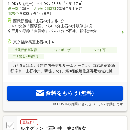
2
2
1LDK+S（納戸）～4LDK / 58.28m
～91.37m
総戸数
106戸
入居可能時期
2026年9月予定
価格帯
9,800万円台（8戸）
西武新宿線「上石神井」歩5分
ＪＲ中央線「西荻窪」バス16分上石神井駅停歩5分
京王井の頭線「吉祥寺」バス21分上石神井駅停歩5分
東京都練馬区上石神井４
性能評価書取得
ディスポーザー
ペット可
ゴミ出し24時間可
【8月8日(土)より建物内モデルルームオープン】西武新宿線急
行停車「上石神井」駅徒歩5分。第1種低層住居専用地域に誕
2
生する全106邸の低層レジデンス。7500m
を超える敷地に、
空地率に配慮したゆとりある配棟計画。「高田馬場」駅まで
直通14分。ハイサッシや、全熱交換型換気「エアテス」の採
資料をもらう(無料)
用など光と風に着目したプラン
※SUUMOのお問い合わせページへ移動します
更新あり
ルネグラン上石神井 第2期9次