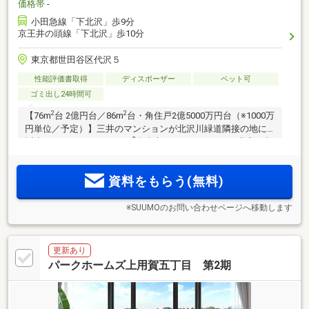
価格帯
-
小田急線「下北沢」歩9分
京王井の頭線「下北沢」歩10分
東京都世田谷区代沢５
性能評価書取得
ディスポーザー
ペット可
ゴミ出し24時間可
2
2
【76m
台 2億円台／86m
台・角住戸2億5000万円台（※1000万
円単位／予定）】三井のマンションが北沢川緑道隣接の地に
2
誕生。ゆとりある70～80m
台中心！WIC・SICなどの豊富な収
納。ウォールドア採用住戸も。「渋谷」「新宿」駅直通の
「下北沢」駅徒歩9分。再開発により整備された駅前の街並
資料をもらう(無料)
み。利便施設が徒歩圏内に充実
※SUUMOのお問い合わせページへ移動します
更新あり
パークホームズ上用賀五丁目 第2期