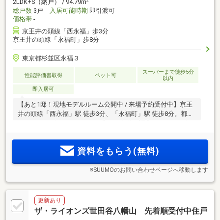
2
2LDK+S（納戸） / 94.79m
総戸数
3戸
入居可能時期
即引渡可
価格帯
-
京王井の頭線「西永福」歩3分
京王井の頭線「永福町」歩8分
東京都杉並区永福３
スーパーまで徒歩5分
性能評価書取得
ペット可
以内
即入居可
【あと1邸！現地モデルルーム公開中 / 来場予約受付中】京王
井の頭線「西永福」駅 徒歩3分、「永福町」駅 徒歩8分。都心
へのスムーズなアクセスと、豊かな自然が調和する、この街
ならではの贅沢
資料をもらう(無料)
※SUUMOのお問い合わせページへ移動します
更新あり
ザ・ライオンズ世田谷八幡山 先着順受付中住戸