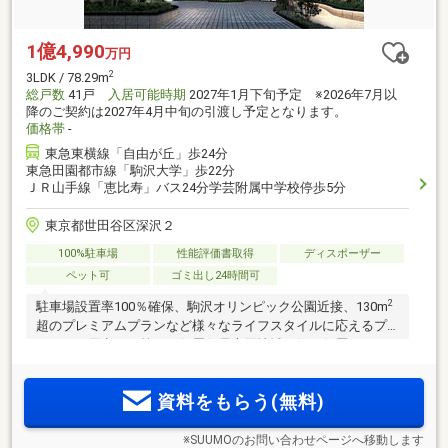
1億4,990
万円
2
3LDK / 78.29m
総戸数
41戸
入居可能時期
2027年1月下旬予定 ※2026年7月以
降のご契約は2027年4月中旬の引渡し予定となります。
価格帯
-
東急東横線「自由が丘」歩24分
東急田園都市線「駒沢大学」歩22分
ＪＲ山手線「恵比寿」バス24分学芸附属中学校停歩5分
東京都世田谷区深沢２
100%駐車場
性能評価書取得
ディスポーザー
ペット可
ゴミ出し24時間可
2
駐車場設置率100％確保、駒沢オリンピック公園近接、130m
超のプレミアムプランなど様々なライフスタイルに応えるプ
ランをご用意した第一種低層住居専用地域に佇む低層レジデ
ンス。東急東横線「自由が丘」駅徒歩24分、東急田園都市線
「駒沢大学」駅徒歩22分。【来場予約受付中！】
資料をもらう(無料)
※SUUMOのお問い合わせページへ移動します