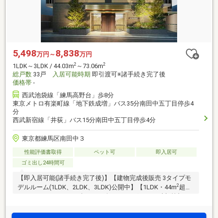
5,498
8,838
万円～
万円
2
2
1LDK～3LDK / 44.03m
～73.06m
総戸数
33戸
入居可能時期
即引渡可※諸手続き完了後
価格帯
-
西武池袋線「練馬高野台」歩8分
東京メトロ有楽町線「地下鉄成増」バス35分南田中五丁目停歩4
分
西武新宿線「井荻」バス15分南田中五丁目停歩4分
東京都練馬区南田中３
性能評価書取得
ペット可
即入居可
ゴミ出し24時間可
【即入居可能(諸手続き完了後)】【建物完成後販売 3タイプモ
2
デルルーム(1LDK、2LDK、3LDK)公開中】【1LDK・44m
超・
5498万円・月々8万円台～（頭金8万円、ボーナス時加算額17
万円台）】「ZEH-M Oriented」採用／全ての住戸にて大型犬2
匹まで飼育可能／敷地内駐車場先着案内