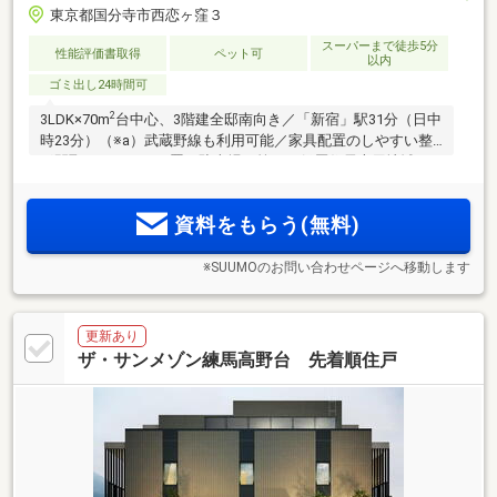
東京都国分寺市西恋ヶ窪３
スーパーまで徒歩5分
性能評価書取得
ペット可
以内
ゴミ出し24時間可
2
3LDK×70m
台中心、3階建全邸南向き／「新宿」駅31分（日中
時23分）（※a）武蔵野線も利用可能／家具配置のしやすい整
形間取り／オール平置き駐車場。第一種低層住居専用地域に
誕生する全54邸
資料をもらう(無料)
※SUUMOのお問い合わせページへ移動します
更新あり
ザ・サンメゾン練馬高野台 先着順住戸