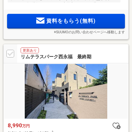
ポート、全1階住戸にテラス・専用庭。ペットと暮らせます
（注1）。駐車場は全台平置式。
資料をもらう(無料)
※SUUMOのお問い合わせページへ移動します
更新あり
リムテラスパーク西永福 最終期
8,990
万円