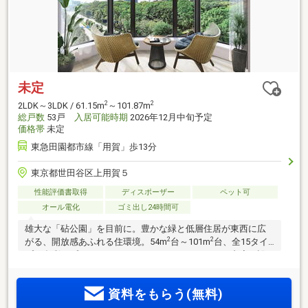
未定
2
2
2LDK～3LDK / 61.15m
～101.87m
総戸数
53戸
入居可能時期
2026年12月中旬予定
価格帯
未定
東急田園都市線「用賀」歩13分
東京都世田谷区上用賀５
性能評価書取得
ディスポーザー
ペット可
オール電化
ゴミ出し24時間可
雄大な「砧公園」を目前に。豊かな緑と低層住居が東西に広
2
2
がる、開放感あふれる住環境。54m
台～101m
台、全15タイ
プの多彩なプランバリエーション。ホテルライクな内廊下設
計。実物体感できる竣工販売。屋上には開放的な「ルーフト
ップテラス」を設置。
資料をもらう(無料)