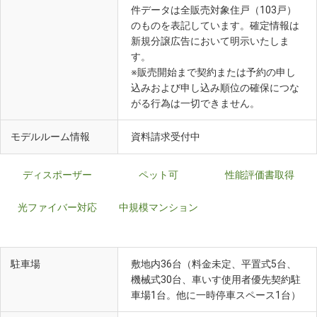
件データは全販売対象住戸（103戸）
のものを表記しています。確定情報は
新規分譲広告において明示いたしま
す。
※販売開始まで契約または予約の申し
込みおよび申し込み順位の確保につな
がる行為は一切できません。
モデルルーム情報
資料請求受付中
ディスポーザー
ペット可
性能評価書取得
光ファイバー対応
中規模マンション
駐車場
敷地内36台（料金未定、平置式5台、
機械式30台、車いす使用者優先契約駐
車場1台。他に一時停車スペース1台）