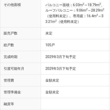
2
2
その他面積
バルコニー面積：6.03m
～18.79m
、
2
2
ルーフバルコニー：9.06m
～28.29m
2
（使用料未定）、専用庭：16.4m
～3
2
3.21m
（使用料未定）
販売戸数
未定
総戸数
105戸
完成時期
2029年3月下旬予定
引渡可能年月
2029年3月下旬予定
管理費
金額未定
管理準備金
金額未定
融資等