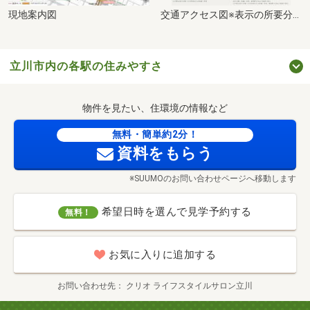
現地案内図
交通アクセス図※表示の所要分数は、「ジョルダン」時刻表に基づいて作成しています。また、通勤時及び日中平常時の乗り換え、待ち時間を含めた最短から最長の所要時間を記載しています。通勤時は7:00以降の乗車で8:30までに目的の駅に到着、日中平常時は10:00以降の乗車で17:00までに目的の駅に到着としています。記載の情報は2025年10月現在のものです。［ ］内の所要時間は日中平常時のものです。
立川市内の各駅の住みやすさ
物件を見たい、住環境の情報など
無料・簡単約2分！
資料をもらう
※SUUMOのお問い合わせページへ移動します
希望日時を選んで見学予約する
無料！
お気に入りに追加する
お問い合わせ先
クリオ ライフスタイルサロン立川