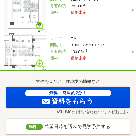
専有面積
2
76.18m
価格
価格未定
タイプ
E-Y
間取り
3LDK+3WIC+SIC+P
専有面積
2
133.02m
価格
価格未定
物件を見たい、住環境の情報など
無料・簡単約2分！
資料をもらう
※SUUMOのお問い合わせページへ移動します
希望日時を選んで見学予約する
無料！