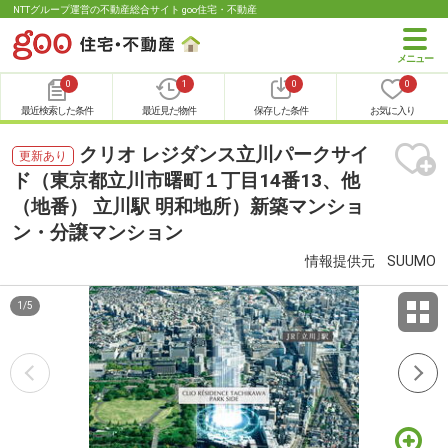
NTTグループ運営の不動産総合サイト goo住宅・不動産
0
1
0
0
最近検索した条件
最近見た物件
保存した条件
お気に入り
クリオ レジダンス立川パークサイ
更新あり
ド（東京都立川市曙町１丁目14番13、他
（地番） 立川駅 明和地所）新築マンショ
ン・分譲マンション
情報提供元
SUUMO
1
/
5