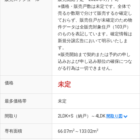
※価格・販売戸数は未定です。全体で
売るか数期で分けて販売するか確定し
ておらず、販売住戸が未確定のため物
件データは全販売対象住戸（103戸）
のものを表記しています。確定情報は
新規分譲広告において明示いたしま
す。
※販売開始まで契約または予約の申し
込みおよび申し込み順位の確保につな
がる行為は一切できません。
価格
未定
最多価格帯
未定
間取り
2LDK+S（納戸）～4LDK
間取り図
2
2
専有面積
66.07m
～133.02m