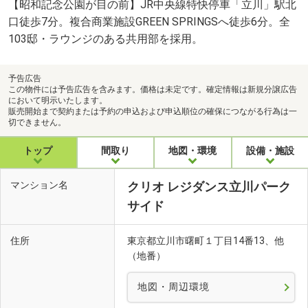
【昭和記念公園が目の前】JR中央線特快停車「立川」駅北
口徒歩7分。複合商業施設GREEN SPRINGSへ徒歩6分。全
103邸・ラウンジのある共用部を採用。
予告広告
この物件には予告広告を含みます。価格は未定です。確定情報は新規分譲広告
において明示いたします。
販売開始まで契約または予約の申込および申込順位の確保につながる行為は一
切できません。
トップ
間取り
地図・環境
設備・施設
マンション名
クリオ レジダンス立川パーク
サイド
住所
東京都立川市曙町１丁目14番13、他
（地番）
地図・周辺環境