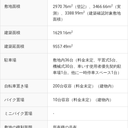
2
2
敷地面積
2970.76m
（登記）、3466.66m
（実
2
測）、3388.99m
（建築確認対象敷地
面積）
2
建築面積
1629.16m
2
建築延面積
9557.49m
駐車場
敷地内36台（料金未定、平置式5台、
機械式30台、車いす使用者優先契約駐
車場1台。他に一時停車スペース1台）
自転車置き場
200台収容（料金未定）（建物内）
バイク置場
10台収容（料金未定）（建物内）
ミニバイク置場
-
敷地の権利形態
所有権の共有