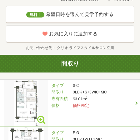
希望日時を選んで見学予約する
無料！
お気に入りに追加する
お問い合わせ先
クリオ ライフスタイルサロン立川
間取り
タイプ
S-C
間取り
3LDK+S+3WIC+SIC
専有面積
2
93.01m
価格
価格未定
タイプ
E-G
間取り
3LDK+WTC+SIC