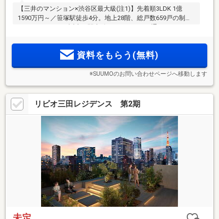
【三井のマンション×渋谷区最大級(注1)】先着順3LDK 1億
1590万円～／笹塚駅徒歩4分。地上28階、総戸数659戸の制震
タワーレジデンス誕生。駅直結のアーケードを通るため、雨
に濡れにくいスムーズなアプローチ。「新宿」駅直通5分の好
立地(注2)。始発電車も利用可能で都心へスムーズアクセス。
資料をもらう(無料)
笹塚駅前に商業施設が集積
※SUUMOのお問い合わせページへ移動します
リビオ三田レジデンス 第2期
未定