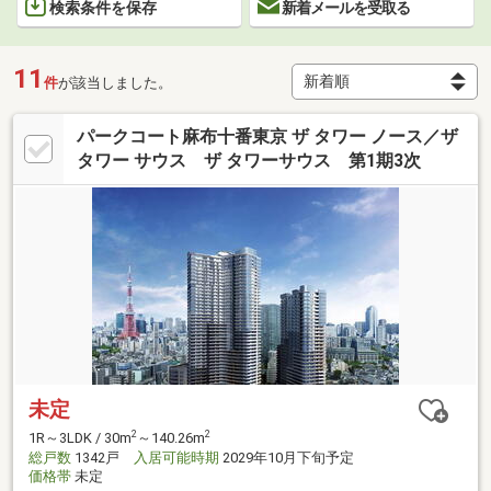
検索条件を保存
新着メールを受取る
11
件
が該当しました。
パークコート麻布十番東京 ザ タワー ノース／ザ
タワー サウス ザ タワーサウス 第1期3次
未定
2
2
1R～3LDK / 30m
～140.26m
総戸数
1342戸
入居可能時期
2029年10月下旬予定
価格帯
未定