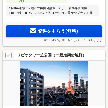
以内
約2km圏内に12地区の再開発計画（注）。最大専有面積
118m2超、1LDK～3LDKのバリエーション豊かなプランを展
開。都営三田線・浅草線「三田」駅徒歩5分、JR山手線・京浜
東北線「田町」駅徒歩7分。3駅5路線が利用可能。14階建て・
全50邸のプライベートレジデンス「リビオ三田レジデンス」
資料をもらう(無料)
誕生。
※SUUMOのお問い合わせページへ移動します
リビオタワー芝公園（一般定期借地権）