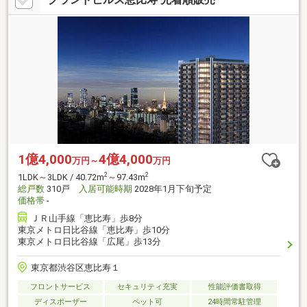
1億4,000
4億4,000
万円～
万円
2
2
1LDK～3LDK / 40.72m
～97.43m
総戸数
310戸
入居可能時期
2028年1月下旬予定
価格帯
-
ＪＲ山手線「恵比寿」歩8分
東京メトロ日比谷線「恵比寿」歩10分
東京メトロ日比谷線「広尾」歩13分
東京都渋谷区恵比寿１
フロントサービス
セキュリティ充実
性能評価書取得
ディスポーザー
ペット可
24時間常駐管理