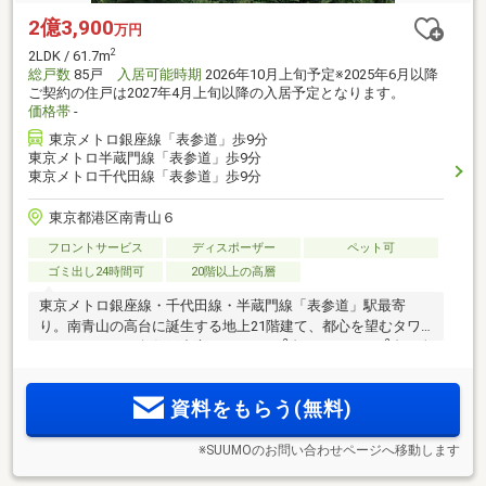
2億3,900
万円
2
2LDK / 61.7m
総戸数
85戸
入居可能時期
2026年10月上旬予定※2025年6月以降
ご契約の住戸は2027年4月上旬以降の入居予定となります。
価格帯
-
東京メトロ銀座線「表参道」歩9分
東京メトロ半蔵門線「表参道」歩9分
東京メトロ千代田線「表参道」歩9分
東京都港区南青山６
フロントサービス
ディスポーザー
ペット可
ゴミ出し24時間可
20階以上の高層
東京メトロ銀座線・千代田線・半蔵門線「表参道」駅最寄
り。南青山の高台に誕生する地上21階建て、都心を望むタワ
2
2
ーレジデンス。角住戸中心。1LDK40m
台～3LDK143m
台の全
15タイプ。駅周辺には暮らしを華やかに彩る施設が集積。文
化施設も身近なロケーション【物件エントリー受付中】
資料をもらう(無料)
※SUUMOのお問い合わせページへ移動します