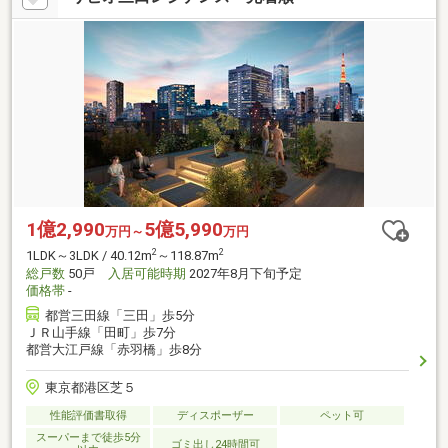
1億2,990
5億5,990
万円～
万円
2
2
1LDK～3LDK / 40.12m
～118.87m
総戸数
50戸
入居可能時期
2027年8月下旬予定
価格帯
-
都営三田線「三田」歩5分
ＪＲ山手線「田町」歩7分
都営大江戸線「赤羽橋」歩8分
東京都港区芝５
性能評価書取得
ディスポーザー
ペット可
スーパーまで徒歩5分
ゴミ出し24時間可