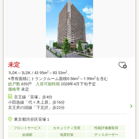
未定
2
2
1LDK～3LDK / 43.95m
～83.53m
、
2
2
※専有面積にトランクルーム面積0.56m
～1.99m
を含む
総戸数
659戸
入居可能時期
2028年4月下旬予定
価格帯
未定
京王線「笹塚」歩4分
小田急線「代々木上原」歩16分
京王井の頭線「下北沢」歩22分
東京都渋谷区笹塚１
フロントサービス
セキュリティ充実
性能評価書取得
始発駅
地震対策
ディスポーザー