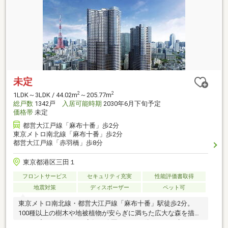
未定
2
2
1LDK～3LDK / 44.02m
～205.77m
総戸数
1342戸
入居可能時期
2030年6月下旬予定
価格帯
未定
都営大江戸線「麻布十番」歩2分
東京メトロ南北線「麻布十番」歩2分
都営大江戸線「赤羽橋」歩8分
東京都港区三田１
フロントサービス
セキュリティ充実
性能評価書取得
地震対策
ディスポーザー
ペット可
東京メトロ南北線・都営大江戸線「麻布十番」駅徒歩2分。
100種以上の樹木や地被植物が安らぎに満ちた広大な森を描
く。住宅・オフィス・店舗・公園までが一体となった新たな