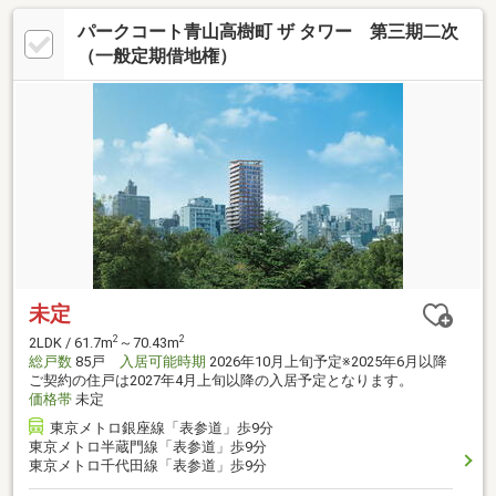
パークコート青山高樹町 ザ タワー 第三期二次
（一般定期借地権）
未定
2
2
2LDK / 61.7m
～70.43m
総戸数
85戸
入居可能時期
2026年10月上旬予定※2025年6月以降
ご契約の住戸は2027年4月上旬以降の入居予定となります。
価格帯
未定
東京メトロ銀座線「表参道」歩9分
東京メトロ半蔵門線「表参道」歩9分
東京メトロ千代田線「表参道」歩9分