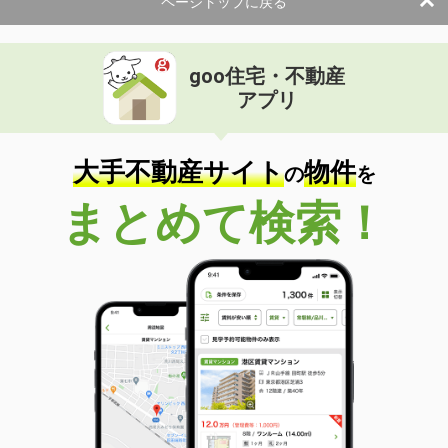
ページトップに戻る
goo住宅・不動産
アプリ
大手不動産サイト
物件
の
を
まとめて検索！