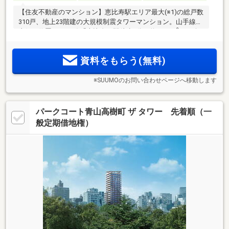
【住友不動産のマンション】恵比寿駅エリア最大(※1)の総戸数
310戸、地上23階建の大規模制震タワーマンション。山手線の
2
内側に位置し、JR線「恵比寿」駅徒歩8分。約1680m
もの公
開空地が足元に広がる緑豊かな環境も魅力。
資料をもらう(無料)
※SUUMOのお問い合わせページへ移動します
パークコート青山高樹町 ザ タワー 先着順（一
般定期借地権）