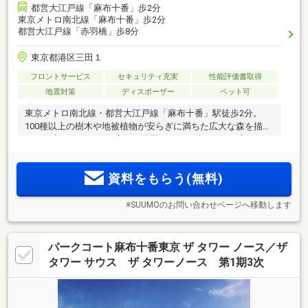
都営大江戸線「麻布十番」歩2分
東京メトロ南北線「麻布十番」歩2分
都営大江戸線「赤羽橋」歩8分
東京都港区三田１
フロントサービス
セキュリティ充実
性能評価書取得
地震対策
ディスポーザー
ペット可
東京メトロ南北線・都営大江戸線「麻布十番」駅徒歩2分。
100種以上の樹木や地被植物が安らぎに満ちた広大な森を描
く。住宅・オフィス・店舗・公園までが一体となった新たな
ミクストユース・シティ。美しい眺望を享受する34階のラウ
ンジをはじめ、人生の豊かさを広げる30もの共用空間。
資料をもらう(無料)
※SUUMOのお問い合わせページへ移動します
パークコート麻布十番東京 ザ タワー ノース／ザ
タワー サウス ザ タワーノース 第1期3次