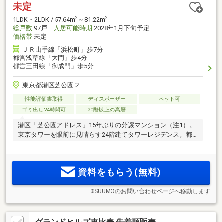
未定
2
2
1LDK・2LDK / 57.64m
～81.22m
総戸数
97戸
入居可能時期
2028年1月下旬予定
価格帯
未定
ＪＲ山手線「浜松町」歩7分
都営浅草線「大門」歩4分
都営三田線「御成門」歩5分
東京都港区芝公園２
性能評価書取得
ディスポーザー
ペット可
ゴミ出し24時間可
20階以上の高層
港区「芝公園アドレス」15年ぶりの分譲マンション（注1）。
東京タワーを眼前に見晴らす24階建てタワーレジデンス。都
営浅草線・大江戸線「大門」駅徒歩4分。分譲フロア（13階～
24階）所有者のみに開かれた最上階スカイラウンジ。「浜松
町」駅から「東京」駅直通6分、都心の主要駅が10分圏。芝公
資料をもらう(無料)
園・増上寺近接。
※SUUMOのお問い合わせページへ移動します
グランドヒルズ恵比寿 先着順販売