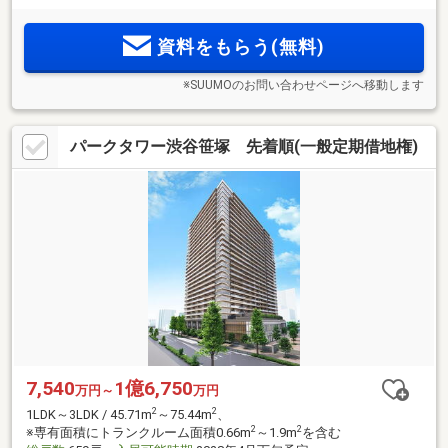
ミクストユース・シティ。美しい眺望を享受する34階のラウ
ンジをはじめ、人生の豊かさを広げる30もの共用空間。
資料をもらう(無料)
※SUUMOのお問い合わせページへ移動します
パークタワー渋谷笹塚 先着順(一般定期借地権)
7,540
1億6,750
万円～
万円
2
2
1LDK～3LDK / 45.71m
～75.44m
、
2
2
※専有面積にトランクルーム面積0.66m
～1.9m
を含む