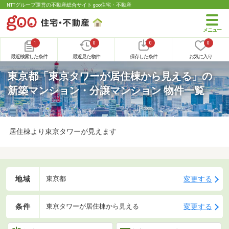
NTTグループ運営の不動産総合サイト goo住宅・不動産
1
0
0
0
最近検索した条件
最近見た物件
保存した条件
お気に入り
東京都「東京タワーが居住棟から見える」の
新築マンション・分譲マンション 物件一覧
居住棟より東京タワーが見えます
地域
変更する
東京都
条件
変更する
東京タワーが居住棟から見える