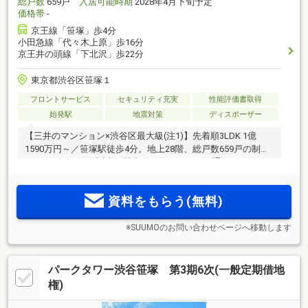
総戸数
659戸
入居可能時期
2028年4月下旬予定
価格帯
-
京王線「笹塚」歩4分
小田急線「代々木上原」歩16分
京王井の頭線「下北沢」歩22分
東京都渋谷区笹塚１
フロントサービス
セキュリティ充実
性能評価書取得
始発駅
地震対策
ディスポーザー
【三井のマンション×渋谷区最大級(注1)】先着順3LDK 1億
1590万円～／笹塚駅徒歩4分。地上28階、総戸数659戸の制震
タワーレジデンス誕生。駅直結のアーケードを通るため、雨
に濡れにくいスムーズなアプローチ。「新宿」駅直通5分の好
立地(注2)。始発電車も利用可能で都心へスムーズアクセス。
資料をもらう(無料)
笹塚駅前に商業施設が集積
※SUUMOのお問い合わせページへ移動します
パークタワー渋谷笹塚 第3期6次(一般定期借地
権)