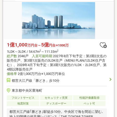
1億1,000
5億
万円台～
円台※1000万
2
2
1LDK～3LDK / 54.67m
～111.33m
総戸数
2046戸
入居可能時期
2027年8月下旬予定：第2期2次迄の
販売住戸、第3期1次販売の3LDK住戸（MENU PLANの2LDK住戸含
む）、2028年4月下旬予定：第3期1次販売の1LDK・2LDK住戸、第
4期以降販売住戸
価格帯
2億1,000万円台※1,000万円単位
都営大江戸線「勝どき」歩10分
東京都中央区豊海町
フロントサービス
セキュリティ充実
性能評価書取得
地震対策
ディスポーザー
ペット可
都営大江戸線｢勝どき｣駅徒歩10分。中央区で海を間近に望む､
地上53階建の超高層レジデンス「THE TOYOMI TOWER