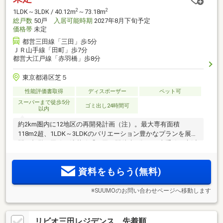
2
2
1LDK～3LDK / 40.12m
～73.18m
総戸数
50戸
入居可能時期
2027年8月下旬予定
価格帯
未定
都営三田線「三田」歩5分
ＪＲ山手線「田町」歩7分
都営大江戸線「赤羽橋」歩8分
東京都港区芝５
性能評価書取得
ディスポーザー
ペット可
スーパーまで徒歩5分
ゴミ出し24時間可
以内
約2km圏内に12地区の再開発計画（注）。最大専有面積
118m2超、1LDK～3LDKのバリエーション豊かなプランを展
開。都営三田線・浅草線「三田」駅徒歩5分、JR山手線・京浜
東北線「田町」駅徒歩7分。3駅5路線が利用可能。14階建て・
全50邸のプライベートレジデンス「リビオ三田レジデンス」
資料をもらう(無料)
誕生。
※SUUMOのお問い合わせページへ移動します
リビオ三田レジデンス 先着順