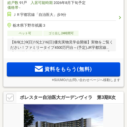
総戸数
91戸
入居可能時期
2026年8月下旬予定
価格帯
-
ＪＲ宇都宮線「自治医大」歩9分
栃木県下野市祇園３
ペット可
ゴミ出し24時間可
【8/8(土)9(日)15(土)16(日)優先実物見学会開催】実物をご覧く
ださい！ファミリータイプ4500万円台～(予定)JR宇都宮線
2
「自治医大」駅徒歩9分 2LDK～4LDK／専有面積：68.88m
～
2
166.05m
、18タイプ30バリエーションの多彩な間取り 全91
戸・南向き・南東向き＜パークナード自治医大 祇園＞誕生
資料をもらう(無料)
※SUUMOのお問い合わせページへ移動します
ポレスター自治医大ガーデンヴィラ 第3期8次