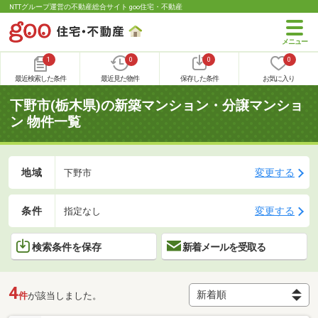
NTTグループ運営の不動産総合サイト goo住宅・不動産
1
0
0
0
最近検索した条件
最近見た物件
保存した条件
お気に入り
下野市(栃木県)の新築マンション・分譲マンショ
ン 物件一覧
地域
変更する
下野市
条件
変更する
指定なし
検索条件を保存
新着メールを受取る
4
件
が該当しました。