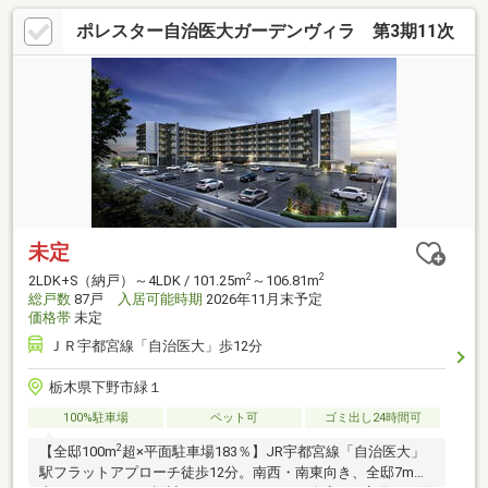
ポレスター自治医大ガーデンヴィラ 第3期11次
未定
2
2
2LDK+S（納戸）～4LDK / 101.25m
～106.81m
総戸数
87戸
入居可能時期
2026年11月末予定
価格帯
未定
ＪＲ宇都宮線「自治医大」歩12分
栃木県下野市緑１
100%駐車場
ペット可
ゴミ出し24時間可
2
【全邸100m
超×平面駐車場183％】JR宇都宮線「自治医大」
駅フラットアプローチ徒歩12分。南西・南東向き、全邸7m以