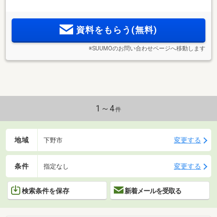
上のワイドスパン設計。2LDK+S～4LDK、全室WIC完備。平面
駐車場は2台確保可能。雨の日でも濡れずに乗り降りできる車
寄せ、顔認証システムやZEH-M Oriented採用。モデルルーム
資料をもらう(無料)
公開中。
※SUUMOのお問い合わせページへ移動します
1～4
件
地域
変更する
下野市
条件
変更する
指定なし
検索条件を保存
新着メールを受取る