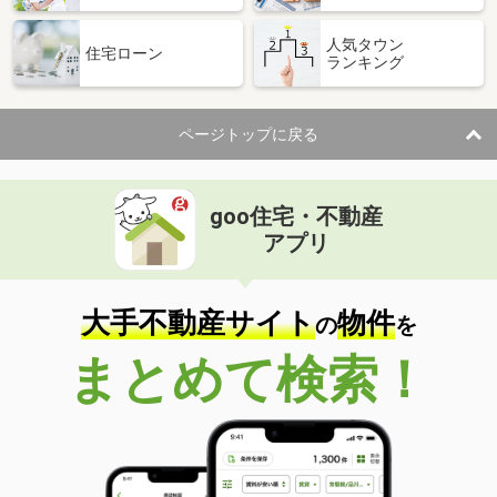
人気タウン
住宅ローン
ランキング
ページトップに戻る
goo住宅・不動産
アプリ
大手不動産サイト
物件
の
を
まとめて検索！