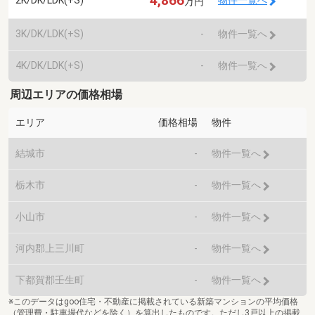
4,866
2K/DK/LDK(+S)
物件一覧へ
万円
3K/DK/LDK(+S)
-
物件一覧へ
4K/DK/LDK(+S)
-
物件一覧へ
周辺エリアの価格相場
エリア
価格相場
物件
結城市
-
物件一覧へ
栃木市
-
物件一覧へ
小山市
-
物件一覧へ
河内郡上三川町
-
物件一覧へ
下都賀郡壬生町
-
物件一覧へ
※このデータはgoo住宅・不動産に掲載されている新築マンションの平均価格
（管理費・駐車場代などを除く）を算出したものです。ただし3戸以上の掲載