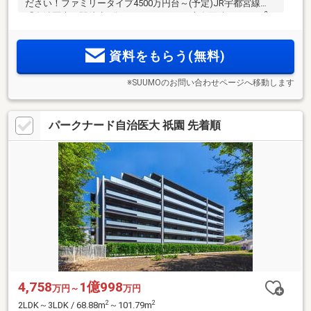
ださい！ファミリータイプ4500万円台～(予定)JR宇都宮線
2
「自治医大」駅徒歩9分 2LDK～4LDK／専有面積：68.88m
～
2
166.05m
、18タイプ30バリエーションの多彩な間取り 全91
戸・南向き・南東向き＜パークナード自治医大 祇園＞誕生
資料をもらう(無料)
※SUUMOのお問い合わせページへ移動します
パークナード自治医大 祇園 先着順
4,758
1億998
万円～
万円
2
2
2LDK～3LDK / 68.88m
～101.79m