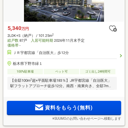
5,340
万円
2
2LDK+S（納戸） / 101.25m
総戸数
87戸
入居可能時期
2026年11月末予定
価格帯
-
ＪＲ宇都宮線「自治医大」歩12分
栃木県下野市緑１
100%駐車場
ペット可
ゴミ出し24時間可
2
【全邸100m
超×平面駐車場183％】JR宇都宮線「自治医大」
駅フラットアプローチ徒歩12分。南西・南東向き、全邸7m以
上のワイドスパン設計。2LDK+S～4LDK、全室WIC完備。平面
駐車場は2台確保可能。雨の日でも濡れずに乗り降りできる車
寄せ、顔認証システムやZEH-M Oriented採用。モデルルーム
資料をもらう(無料)
公開中。
※SUUMOのお問い合わせページへ移動します