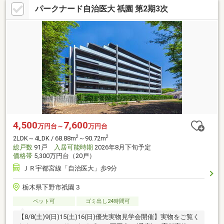
パークナード自治医大 祇園 第2期3次
4,500
7,600
万円台～
万円台
2
2
2LDK～4LDK / 68.88m
～90.72m
総戸数
91戸
入居可能時期
2026年8月下旬予定
価格帯
5,300万円台（20戸）
ＪＲ宇都宮線「自治医大」歩9分
栃木県下野市祇園３
ペット可
ゴミ出し24時間可
【8/8(土)9(日)15(土)16(日)優先実物見学会開催】実物をご覧く