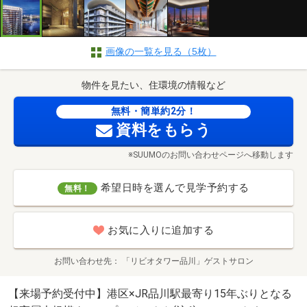
画像の一覧を見る（5枚）
物件を見たい、住環境の情報など
無料・簡単約2分！
資料をもらう
※SUUMOのお問い合わせページへ移動します
希望日時を選んで見学予約する
無料！
お気に入りに追加する
お問い合わせ先
「リビオタワー品川」ゲストサロン
【来場予約受付中】港区×JR品川駅最寄り15年ぶりとなる