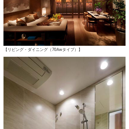
港南緑水公園（約580m／徒歩8分）
【リビング・ダイニング（70Awタイプ）】
高浜運河遊歩道（約260ｍ/徒歩4分）