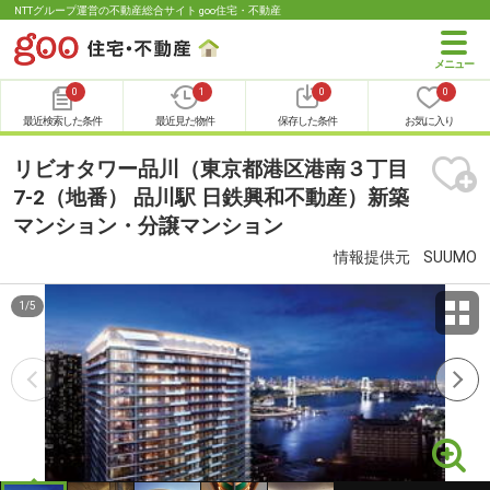
NTTグループ運営の不動産総合サイト goo住宅・不動産
0
1
0
0
最近検索した条件
最近見た物件
保存した条件
お気に入り
リビオタワー品川（東京都港区港南３丁目
7-2（地番） 品川駅 日鉄興和不動産）新築
マンション・分譲マンション
情報提供元
SUUMO
1
/
5