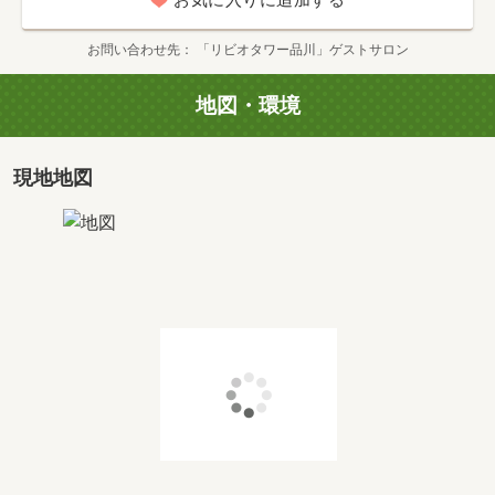
お気に入りに追加する
間取り
2LDK+SIC
専有面積
2
60.69m
お問い合わせ先
「リビオタワー品川」ゲストサロン
価格
1億5,998万円・1億6,998万円
地図・環境
タイプ
70Bw
現地地図
間取り
3LDK+WIC+SIC
専有面積
2
71.78m
価格
2億2,598万円