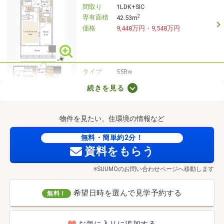
間取り
1LDK+SIC
専有面積
2
42.53m
価格
9,448万円・9,548万円
タイプ
55Bw
間取り
2LDK+SIC
続きを見る
専有面積
2
56.89m
価格
1億4,598万円
物件を見たい、住環境の情報など
無料・簡単約2分！
タイプ
55Ds
資料をもらう
間取り
2LDK
専有面積
2
56.87m
※SUUMOのお問い合わせページへ移動します
価格
1億5,398万円・1億5,698万円
希望日時を選んで見学予約する
無料！
タイプ
60Aw