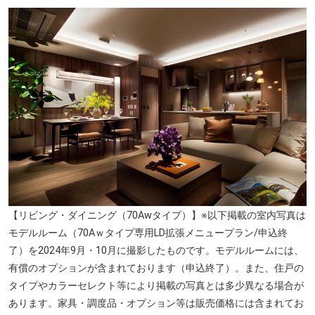
【リビング・ダイニング（70Awタイプ）】※以下掲載の室内写真は
モデルルーム（70Aｗタイプ専用LD拡張メニュープラン/申込終
マルエツ プチ 港南シティタワー店（約220m／徒歩3分）
了）を2024年9月・10月に撮影したものです。モデルルームには、
有償のオプションが含まれております（申込終了）。また、住戸の
タイプやカラーセレクト等により掲載の写真とは多少異なる場合が
あります。家具・調度品・オプション等は販売価格には含まれてお