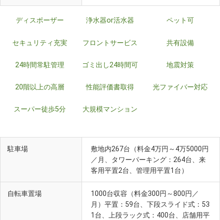
ディスポーザー
浄水器or活水器
ペット可
セキュリティ充実
フロントサービス
共有設備
24時間常駐管理
ゴミ出し24時間可
地震対策
20階以上の高層
性能評価書取得
光ファイバー対応
スーパー徒歩5分
大規模マンション
駐車場
敷地内267台（料金4万円～4万5000円
／月、タワーパーキング：264台、来
客用平置2台、管理用平置1台）
自転車置場
1000台収容（料金300円～800円／
月）平置：59台、下段スライド式：53
1台、上段ラック式：400台、店舗用平