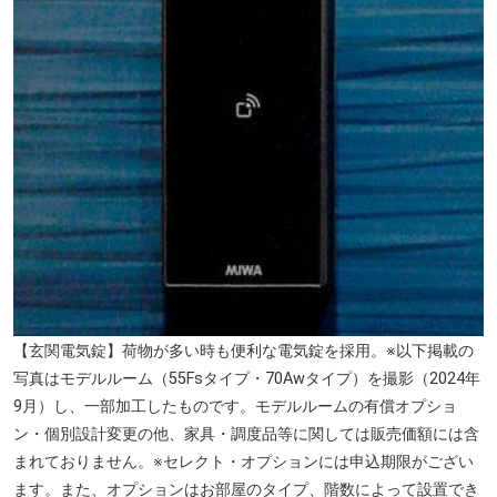
【玄関電気錠】荷物が多い時も便利な電気錠を採用。※以下掲載の
写真はモデルルーム（55Fsタイプ・70Awタイプ）を撮影（2024年
9月）し、一部加工したものです。モデルルームの有償オプショ
ン・個別設計変更の他、家具・調度品等に関しては販売価額には含
まれておりません。※セレクト・オプションには申込期限がござい
ます。また、オプションはお部屋のタイプ、階数によって設置でき