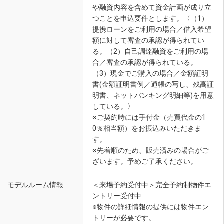
や融資内容を含めて資金計画が成り立
つことを申込要件とします。〈（1）
提携ローンをご利用の場合／借入希望
額に対して審査の承認が得られてい
る。（2）自己調達融資をご利用の場
合／審査の承認が得られている。
（3）現金でご購入の場合／金額証明
書(金額証明書例／通帳の写し、残高証
明書、ネットバンキング明細等)を用意
している。〉
※ご契約時には手付金（売買代金の1
0％相当額）をお振込みいただきま
す。
※先着順のため、販売済みの場合がご
ざいます。予めご了承ください。
モデルルーム情報
＜来場予約受付中＞完全予約制物件エ
ントリー受付中
※物件の詳細情報の提供には物件エン
トリーが必要です。