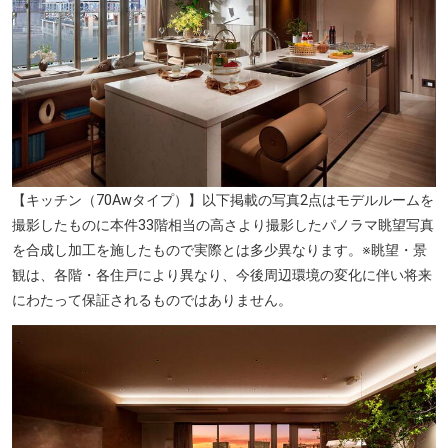
港南和楽公園（約360m／徒歩5分）
【キッチン（70Awタイプ）】以下掲載の写真2点はモデルルームを
撮影したものに本件33階相当の高さより撮影したパノラマ眺望写真
を合成し加工を施したもので実際とは多少異なります。※眺望・景
観は、各階・各住戸により異なり、今後周辺環境の変化に伴い将来
にわたって保証されるものではありません。