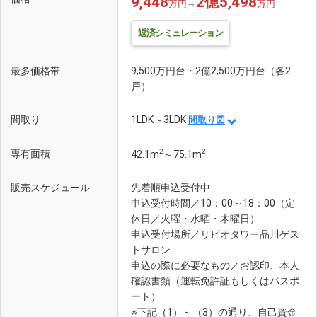
9,448
2億5,498
万円～
万円
返済シミュレーション
最多価格帯
9,500万円台・2億2,500万円台（各2
戸）
間取り
1LDK～3LDK
間取り図
2
2
専有面積
42.1m
～75.1m
販売スケジュール
先着順申込受付中
申込受付時間／10：00～18：00（定
休日／火曜・水曜・木曜日）
申込受付場所／リビオタワー品川ゲス
トサロン
申込の際に必要なもの／お認印、本人
確認書類（運転免許証もしくはパスポ
ート）
※下記（1）～（3）の通り、自己資金