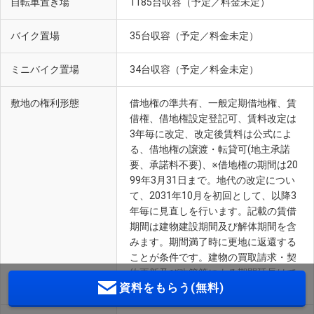
自転車置き場
1185台収容（予定／料金未定）
バイク置場
35台収容（予定／料金未定）
ミニバイク置場
34台収容（予定／料金未定）
敷地の権利形態
借地権の準共有、一般定期借地権、賃
借権、借地権設定登記可、賃料改定は
3年毎に改定、改定後賃料は公式によ
る、借地権の譲渡・転貸可(地主承諾
要、承諾料不要)、※借地権の期間は20
99年3月31日まで。地代の改定につい
て、2031年10月を初回として、以降3
年毎に見直しを行います。記載の賃借
期間は建物建設期間及び解体期間を含
みます。期間満了時に更地に返還する
ことが条件です。建物の買取請求・契
約更新及び改築等による期間延長はで
資料をもらう(無料)
きません。