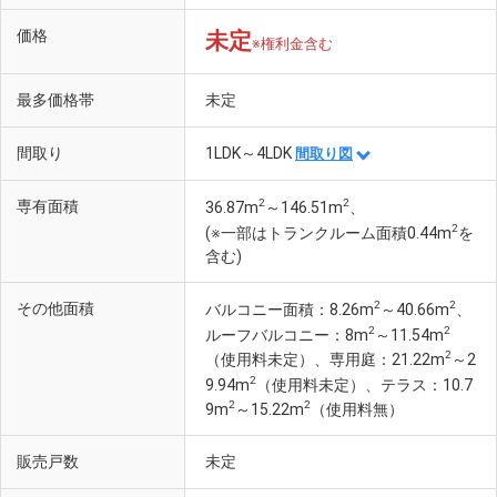
価格
未定
※権利金含む
最多価格帯
未定
間取り
1LDK～4LDK
間取り図
2
2
専有面積
36.87m
～146.51m
、
2
(※一部はトランクルーム面積0.44m
を
含む)
2
2
その他面積
バルコニー面積：8.26m
～40.66m
、
2
2
ルーフバルコニー：8m
～11.54m
2
（使用料未定）、専用庭：21.22m
～2
2
9.94m
（使用料未定）、テラス：10.7
2
2
9m
～15.22m
（使用料無）
販売戸数
未定