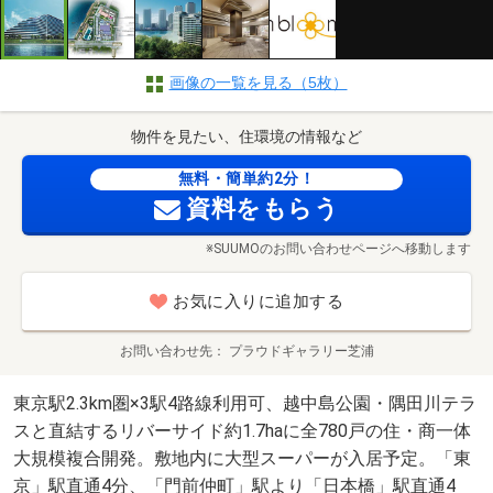
画像の一覧を見る（5枚）
物件を見たい、住環境の情報など
無料・簡単約2分！
資料をもらう
※SUUMOのお問い合わせページへ移動します
お気に入りに追加する
お問い合わせ先
プラウドギャラリー芝浦
東京駅2.3km圏×3駅4路線利用可、越中島公園・隅田川テラ
スと直結するリバーサイド約1.7haに全780戸の住・商一体
大規模複合開発。敷地内に大型スーパーが入居予定。「東
京」駅直通4分、「門前仲町」駅より「日本橋」駅直通4