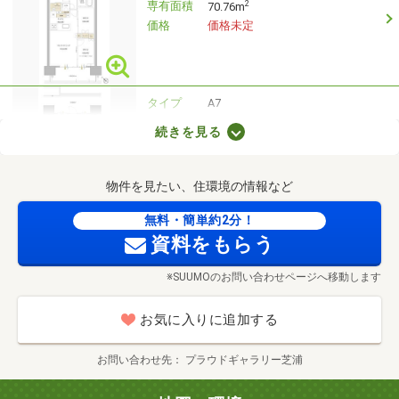
専有面積
2
70.76m
価格
価格未定
タイプ
A7
間取り
3LDK+FIC
続きを見る
専有面積
2
70.88m
価格
価格未定
物件を見たい、住環境の情報など
無料・簡単約2分！
タイプ
A27r
資料をもらう
間取り
3LDK+N+2WIC
専有面積
2
85.06m
※SUUMOのお問い合わせページへ移動します
価格
価格未定
お気に入りに追加する
お問い合わせ先
プラウドギャラリー芝浦
タイプ
A1
間取り
4LDK+N+WIC+SIC