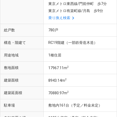
東京メトロ東西線/門前仲町 歩7分
東京メトロ有楽町線/月島 歩9分
乗り換え検索
総戸数
780戸
構造・階建て
RC19階建（一部鉄骨造木造）
用途地域
1種住居
2
敷地面積
17967.11m
2
建築面積
8943.14m
2
建築延面積
70880.97m
駐車場
敷地内161台（予定／料金未定）