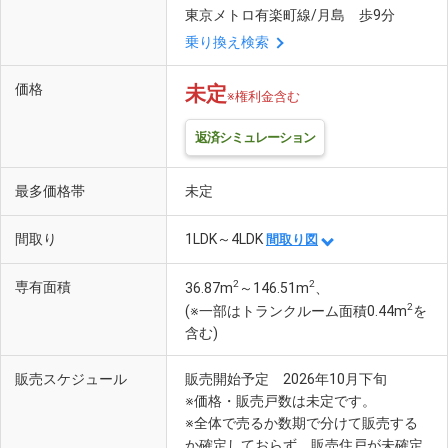
東京メトロ有楽町線/月島 歩9分
乗り換え検索
価格
未定
※権利金含む
返済シミュレーション
最多価格帯
未定
間取り
1LDK～4LDK
間取り図
2
2
専有面積
36.87m
～146.51m
、
2
(※一部はトランクルーム面積0.44m
を
含む)
販売スケジュール
販売開始予定 2026年10月下旬
※価格・販売戸数は未定です。
※全体で売るか数期で分けて販売する
か確定しておらず、販売住戸が未確定