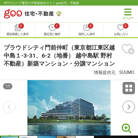
NTTグループ運営の不動産総合サイト goo住宅・不動産
0
1
0
0
最近検索した条件
最近見た物件
保存した条件
お気に入り
プラウドシティ門前仲町（東京都江東区越
中島１-3-31、6-2（地番） 越中島駅 野村
不動産）新築マンション・分譲マンション
情報提供元
SUUMO
1
/
5