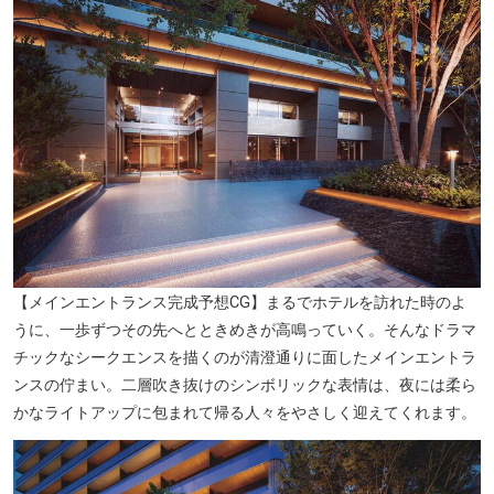
【メインエントランス完成予想CG】まるでホテルを訪れた時のよ
うに、一歩ずつその先へとときめきが高鳴っていく。そんなドラマ
チックなシークエンスを描くのが清澄通りに面したメインエントラ
ンスの佇まい。二層吹き抜けのシンボリックな表情は、夜には柔ら
かなライトアップに包まれて帰る人々をやさしく迎えてくれます。