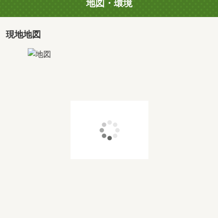
地図・環境
専有面積
2
93.8m
価格
価格未定
現地地図