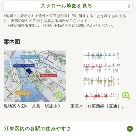
スクロール地図を見る
※地図上に表示される物件の位置は付近住所に所在することを表すものであ
り、実際の物件所在地とは異なる場合がございます。
正確な物件所在地は、取扱い不動産会社にお問い合わせください。
案内図
現地案内図※「月島」駅徒歩9分：4出入口・有楽町線始発～終電まで。大江戸線終電前に閉鎖されます。
東京メトロ東西線［直通］、都営大江戸線［直通］、東京メトロ有楽町線［直通］、JR京葉線［直通］路線図※掲載の電車所要時間は通勤時、（ ）内は日中平常時のもので、時間帯により異なります。乗り換え・待ち時間を含みます。通勤時は7:30～9:30、日中平常時は9:31～16:30に目的地に到着する電車を表記しています。（2026年1月調べ）
江東区内の各駅の住みやすさ