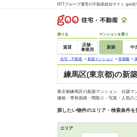
NTTグループ運営の不動産総合サイト goo
借りる
マンションを買う
店舗･
賃貸
新築
中
事業用
住宅・不動産
>
新築マンション
>
首都圏
>
練馬区(東京都)の新
東京都練馬区の新築マンション、分譲マ
価格・専有面積・間取り・写真・人気のこ
探したい物件のエリア・検索条件を
エリア