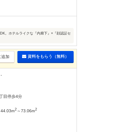
LDK。ホテルライクな『内廊下』×『顔認証セ
資料をもらう（無料）
に追加
-
丁目停歩4分
2
2
44.03m
～73.06m