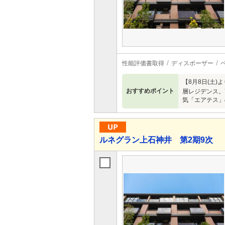
性能評価書取得
ディスポーザー
【8月8日(土
おすすめポイント
層レジデンス。7
気「エアテス」
ルネグラン上石神井 第2期9次