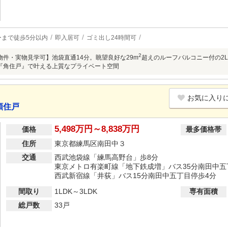
ーまで徒歩5分以内
即入居可
ゴミ出し24時間可
2
物件・実物見学可】池袋直通14分。眺望良好な29m
超えのルーフバルコニー付の2
『角住戸』で叶える上質なプライベート空間
お気に入り
順住戸
5,498万円～8,838万円
価格
最多価格帯
住所
東京都練馬区南田中３
交通
西武池袋線「練馬高野台」歩8分
東京メトロ有楽町線「地下鉄成増」バス35分南田中五
西武新宿線「井荻」バス15分南田中五丁目停歩4分
間取り
1LDK～3LDK
専有面積
総戸数
33戸