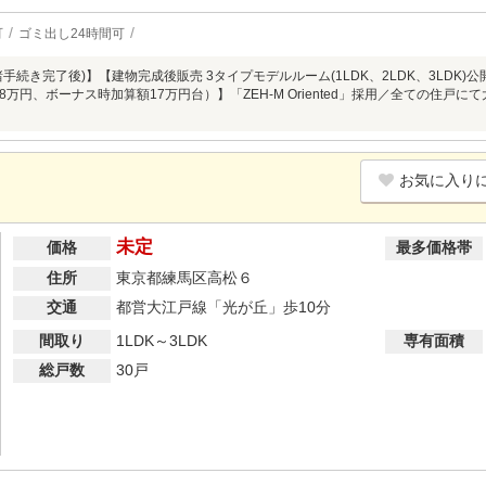
可
ゴミ出し24時間可
手続き完了後)】【建物完成後販売 3タイプモデルルーム(1LDK、2LDK、3LDK)公開
万円、ボーナス時加算額17万円台）】「ZEH-M Oriented」採用／全ての住戸
お気に入り
未定
価格
最多価格帯
住所
東京都練馬区高松６
交通
都営大江戸線「光が丘」歩10分
間取り
1LDK～3LDK
専有面積
総戸数
30戸