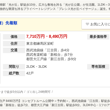
発駅「光が丘」駅徒歩10分。広大な敷地を誇る「光が丘公園」が生活圏。1LDK～3LD
放的な眺望を誇るプライベートレジデンス「プレシス光が丘ペイサージュ」誕生。
権）先着順
お気に入り
7,710万円・8,490万円
価格
最多価格帯
住所
東京都練馬区栄町
交通
西武池袋線「江古田」歩4分
西武有楽町線「新桜台」歩7分
都営大江戸線「新江古田」歩9分
間取り
2LDK・3LDK
専有面積
総戸数
42戸
ーまで徒歩5分以内
ゴミ出し24時間可
東角住戸 8490万円】コンセプトルーム公開中＜予約制＞。西武池袋線「江古田」駅徒
線「新桜台」徒歩7分、都営大江戸線「新江古田」駅徒歩9分。3LDK中心・1フロア