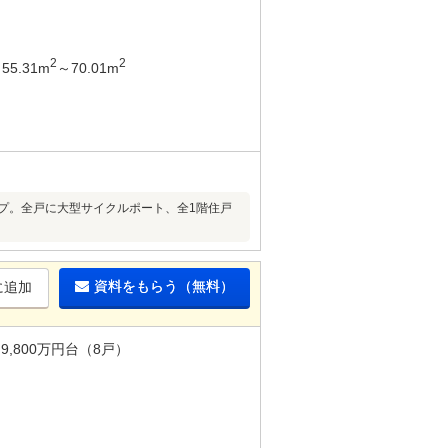
2
2
55.31m
～70.01m
イプ。全戸に大型サイクルポート、全1階住戸
資料をもらう（無料）
に追加
9,800万円台（8戸）