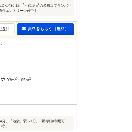
2
2
K／36.12m
～81.9m
の多彩なプランバリ
物件エントリー受付中！
資料をもらう（無料）
に追加
-
2
2
57.93m
・65m
歩4分。「池袋」駅へ7分。3駅3路線利用可
3邸。