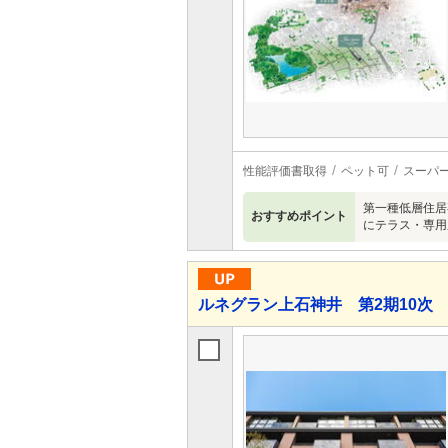
性能評価書取得
ペット可
スーパ
第一種低層住居
おすすめポイント
にテラス・専用
ルネグラン上石神井 第2期10次