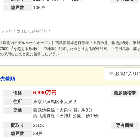
総戸数
106戸
ペット可
ゴミ出し24時間可
)より建物内モデルルームオープン】西武新宿線急行停車「上石神井」駅徒歩5分。第1
2
500m
を超える敷地に、空地率に配慮したゆとりある配棟計画。「高田馬場」駅ま
の採用など光と風に着目したプラン
お気に入り
 先着順
6,990万円
価格
最多価格帯
住所
東京都練馬区東大泉２
交通
西武池袋線「大泉学園」歩8分
西武池袋線「石神井公園」歩19分
間取り
2LDK
専有面積
総戸数
39戸