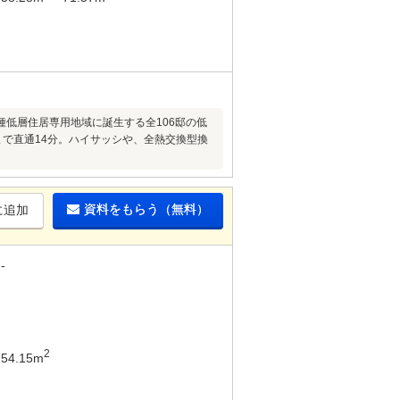
種低層住居専用地域に誕生する全106邸の低
で直通14分。ハイサッシや、全熱交換型換
資料をもらう（無料）
に追加
-
2
54.15m