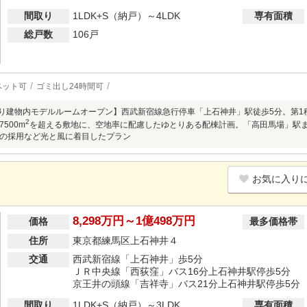
間取り
1LDK+S（納戸）～4LDK
専有面積
総戸数
106戸
ペット可
ゴミ出し24時間可
)より建物内モデルルームオープン】西武新宿線急行停車「上石神井」駅徒歩5分。第1
2
500m
を超える敷地に、空地率に配慮したゆとりある配棟計画。「高田馬場」駅ま
の採用など光と風に着目したプラン
お気に入り
8,298万円～1億498万円
価格
最多価格帯
住所
東京都練馬区上石神井４
交通
西武新宿線「上石神井」歩5分
ＪＲ中央線「西荻窪」バス16分上石神井駅停歩5分
京王井の頭線「吉祥寺」バス21分上石神井駅停歩5分
間取り
1LDK+S（納戸）～3LDK
専有面積