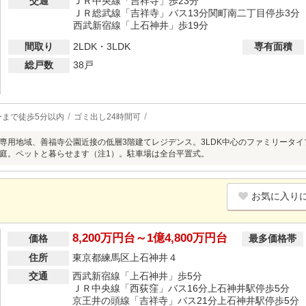
交通
ＪＲ中央線「吉祥寺」歩23分
ＪＲ総武線「吉祥寺」バス13分関町南二丁目停歩3分
西武新宿線「上石神井」歩19分
間取り
2LDK・3LDK
専有面積
総戸数
38戸
ーまで徒歩5分以内
ゴミ出し24時間可
専用地域、善福寺公園近接の低層3階建てレジデンス。3LDK中心のファミリータ
庭。ペットと暮らせます（注1）。駐車場は全台平置式。
お気に入り
8,200万円台～1億4,800万円台
価格
最多価格帯
住所
東京都練馬区上石神井４
交通
西武新宿線「上石神井」歩5分
ＪＲ中央線「西荻窪」バス16分上石神井駅停歩5分
京王井の頭線「吉祥寺」バス21分上石神井駅停歩5分