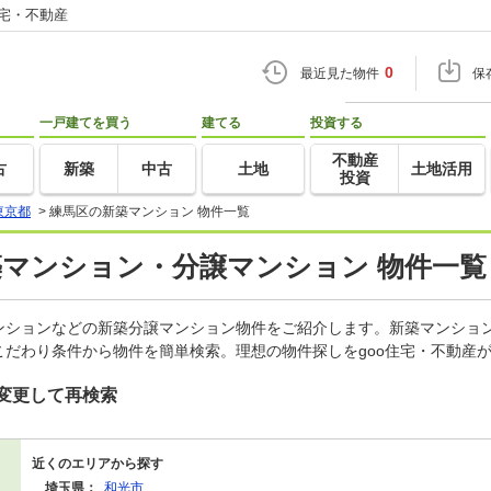
住宅・不動産
0
最近見た物件
保
一戸建てを買う
建てる
投資する
不動産
古
新築
中古
土地
土地活用
投資
東京都
>
練馬区の新築マンション 物件一覧
築マンション・分譲マンション 物件一覧
ンションなどの新築分譲マンション物件をご紹介します。新築マンション
だわり条件から物件を簡単検索。理想の物件探しをgoo住宅・不動産
変更して再検索
近くのエリアから探す
埼玉県：
和光市