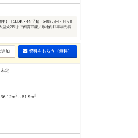
2
中】【1LDK・44m
超・5498万円・月々8
にて大型犬2匹まで飼育可能／敷地内駐車場先着
資料をもらう（無料）
に追加
未定
2
2
36.12m
～81.9m