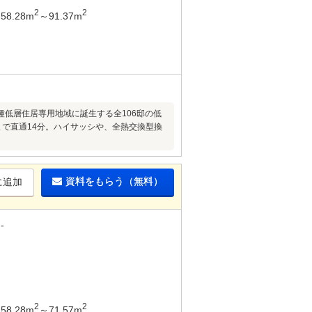
2
2
58.28m
～91.37m
種低層住居専用地域に誕生する全106邸の低
で直通14分。ハイサッシや、全熱交換型換
資料をもらう（無料）
に追加
-
2
2
58.28m
～71.57m