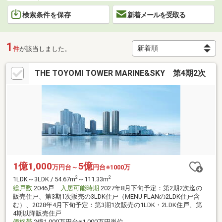
検索条件を保存
新着メールを受取る
1
件
が該当しました。
THE TOYOMI TOWER MARINE&SKY 第4期2次
1億1,000
5億
万円台～
円台※1000万
2
2
1LDK～3LDK / 54.67m
～111.33m
総戸数
2046戸
入居可能時期
2027年8月下旬予定：第2期2次迄の
販売住戸、第3期1次販売の3LDK住戸（MENU PLANの2LDK住戸含
む）、2028年4月下旬予定：第3期1次販売の1LDK・2LDK住戸、第
4期以降販売住戸
価格帯
2億1,000万円台※1,000万円単位