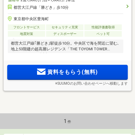
都営大江戸線「勝どき」歩10分
東京都中央区豊海町
フロントサービス
セキュリティ充実
性能評価書取得
地震対策
ディスポーザー
ペット可
都営大江戸線｢勝どき｣駅徒歩10分。中央区で海を間近に望む､
地上53階建の超高層レジデンス「THE TOYOMI TOWER
MARINE & SKY」誕生。
資料をもらう(無料)
※SUUMOのお問い合わせページへ移動します
1
件