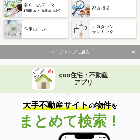
暮らしのデータ
家賃相場
(補助金・助成金情報)
人気タウン
住宅ローン
ランキング
ページトップに戻る
goo住宅・不動産
アプリ
大手不動産サイト
物件
の
を
まとめて検索！