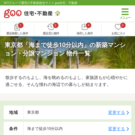
NTTグループ運営の不動産総合サイト goo住宅・不動産
1
0
0
0
最近検索した条件
最近見た物件
保存した条件
お気に入り
東京都「海まで徒歩10分以内」の新築マンシ
ョン・分譲マンション 物件一覧
散歩するのもよし、海を眺めるのもよし、家族誰もが心穏やかに
過ごせる、そんな憧れの海辺での暮らしが始まります。
地域
変更する
東京都
条件
変更する
海まで徒歩10分以内