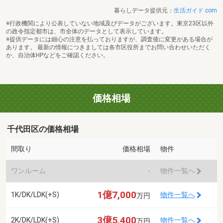
暮らしデータ提供元：
生活ガイド.com
※行政機関により公表していない地域及びデータがございます。東京23区以外
の政令指定都市は、市全体のデータとして表示しています。
※提供データには細心の注意を払っておりますが、調査後に変更がある場合が
あります。 最新の情報につきましては各市区役所までお問い合わせいただく
か、自治体HPなどをご確認ください。
価格相場
千代田区の価格相場
間取り
価格相場
物件
ワンルーム
-
物件一覧へ
1億7,000
1K/DK/LDK(+S)
物件一覧へ
万円
3億5,400
2K/DK/LDK(+S)
物件一覧へ
万円