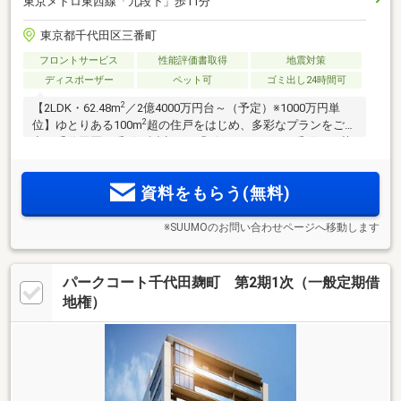
東京メトロ東西線「九段下」歩11分
東京都千代田区三番町
フロントサービス
性能評価書取得
地震対策
ディスポーザー
ペット可
ゴミ出し24時間可
2
【2LDK・62.48m
／2億4000万円台～（予定）※1000万円単
2
位】ゆとりある100m
超の住戸をはじめ、多彩なプランをご用
意。千代田区三番町に誕生する「ザ レジデンス 三番町」。英
国の建築設計事務所「Studio PDP」による流麗な自然の造形
を宿す。物件エントリー受付中。【三菱地所レジデンス×東京
資料をもらう(無料)
建物】
※SUUMOのお問い合わせページへ移動します
パークコート千代田麹町 第2期1次（一般定期借
地権）