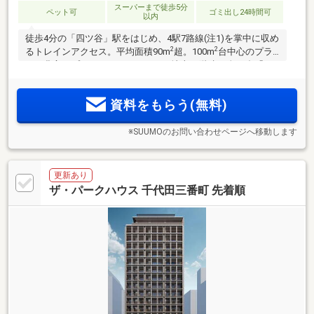
スーパーまで徒歩5分
ペット可
ゴミ出し24時間可
以内
徒歩4分の「四ツ谷」駅をはじめ、4駅7路線(注1)を掌中に収め
2
2
るトレインアクセス。平均面積90m
超。100m
台中心のプラ
ンも豊富なプランバリエーション。地上12階建・全85邸「ウ
エリス六番町」。物件エントリー受付中。
資料をもらう(無料)
※SUUMOのお問い合わせページへ移動します
更新あり
ザ・パークハウス 千代田三番町 先着順