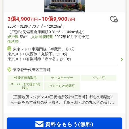
3億4,900
10億9,900
万円～
万円
2
2
2LDK・3LDK / 70.7m
～129.26m
、
2
2
（戸別防災備蓄倉庫面積0.81m
～1.46m
含む）
総戸数
58戸
入居可能時期
2027年10月下旬予定
価格帯
-
東京メトロ半蔵門線「半蔵門」歩7分
東京メトロ東西線「九段下」歩13分
東京メトロ有楽町線「市ケ谷」歩10分
東京都千代田区三番町
性能評価書取得
ディスポーザー
ペット可
スーパーまで徒歩5分
ゴミ出し24時間可
以内
【三菱地所レジデンス×三菱地所設計×三番町】都心の喧騒か
ら一線を画す番町の落ち着き。千鳥ヶ淵・北の丸公園の美し
2
い緑景を日常とするアドレス「三番町」。3LDK 107m
～1LDK
2
55m
の多様なプラン。「大手町」駅直通6分、「東京」駅8分
の利便性。
資料をもらう(無料)