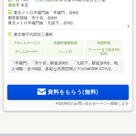
価格帯
未定
東京メトロ半蔵門線「半蔵門」歩8分
都営新宿線「市ケ谷」歩8分
東京メトロ半蔵門線「九段下」歩9分
東京都千代田区三番町
フロントサービス
性能評価書取得
地震対策
スーパーまで徒歩5分
ディスポーザー
ペット可
以内
「半蔵門」「市ケ谷」駅徒歩8分、「九段下」駅徒歩9分。地
上18階・全193邸、多彩な共用空間と7つのWORK STYLE。
「パークコート ザ・三番町ハウス」誕生。
資料をもらう(無料)
※SUUMOのお問い合わせページへ移動します