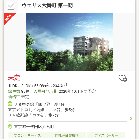
ウエリス六番町 第一期
未定
2
2
1LDK～3LDK / 55.08m
～234.4m
総戸数
85戸
入居可能時期
2029年10月下旬予定
価格帯
未定
ＪＲ中央線「四ツ谷」歩4分
東京メトロ丸ノ内線「四ツ谷」歩5分
ＪＲ総武線「市ケ谷」歩7分
東京都千代田区六番町
フロントサービス
性能評価書取得
ディスポーザー