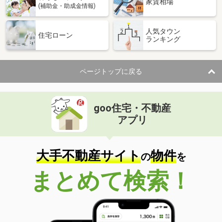
家賃相場
(補助金・助成金情報)
人気タウン
住宅ローン
ランキング
ページトップに戻る
goo住宅・不動産
アプリ
大手不動産サイト
物件
の
を
まとめて検索！