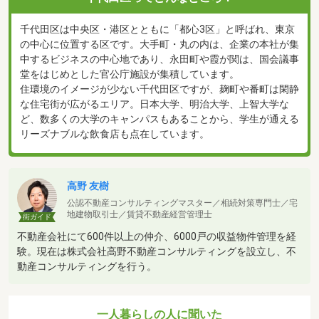
千代田区は中央区・港区とともに「都心3区」と呼ばれ、東京
の中心に位置する区です。大手町・丸の内は、企業の本社が集
中するビジネスの中心地であり、永田町や霞が関は、国会議事
堂をはじめとした官公庁施設が集積しています。
住環境のイメージが少ない千代田区ですが、麹町や番町は閑静
な住宅街が広がるエリア。日本大学、明治大学、上智大学な
ど、数多くの大学のキャンパスもあることから、学生が通える
リーズナブルな飲食店も点在しています。
高野 友樹
公認不動産コンサルティングマスター／相続対策専門士／宅
地建物取引士／賃貸不動産経営管理士
街ガイド
不動産会社にて600件以上の仲介、6000戸の収益物件管理を経
験。現在は株式会社高野不動産コンサルティングを設立し、不
動産コンサルティングを行う。
一人暮らしの人に聞いた