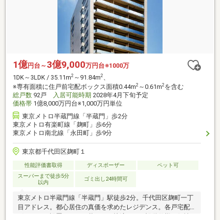
1億
3億9,000
円台～
万円台※1000万
2
2
1DK～3LDK / 35.11m
～91.84m
、
2
2
※専有面積に住戸前宅配ボックス面積0.44m
～0.61m
を含む
総戸数
92戸
入居可能時期
2028年4月下旬予定
価格帯
1億8,000万円台※1,000万円単位
東京メトロ半蔵門線「半蔵門」歩2分
東京メトロ有楽町線「麹町」歩6分
東京メトロ南北線「永田町」歩9分
東京都千代田区麹町１
性能評価書取得
ディスポーザー
ペット可
スーパーまで徒歩5分
ゴミ出し24時間可
以内
東京メトロ半蔵門線「半蔵門」駅徒歩2分。千代田区麹町一丁
目アドレス。都心居住の真価を求めたレジデンス。各戸宅配
ボックスを設置。日々の暮らしを快適にする設備仕様。個性