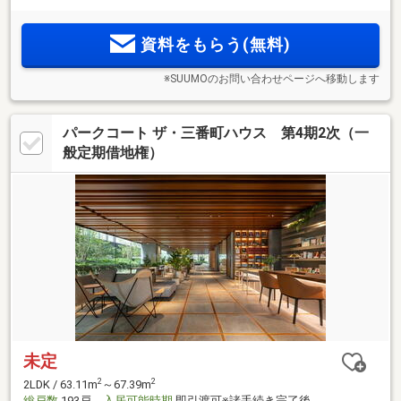
豊かなレストランやカフェ、教育環境や自然も充実
資料をもらう(無料)
※SUUMOのお問い合わせページへ移動します
パークコート ザ・三番町ハウス 第4期2次（一
般定期借地権）
未定
2
2
2LDK / 63.11m
～67.39m
総戸数
193戸
入居可能時期
即引渡可※諸手続き完了後