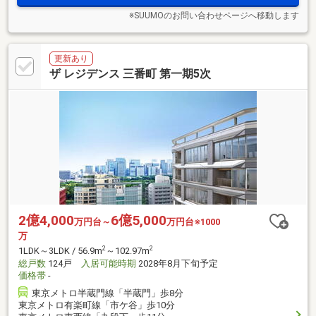
※SUUMOのお問い合わせページへ移動します
更新あり
ザ レジデンス 三番町 第一期5次
2億4,000
6億5,000
万円台～
万円台※1000
万
2
2
1LDK～3LDK / 56.9m
～102.97m
総戸数
124戸
入居可能時期
2028年8月下旬予定
価格帯
-
東京メトロ半蔵門線「半蔵門」歩8分
東京メトロ有楽町線「市ケ谷」歩10分