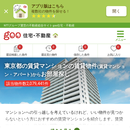
アプリ版はこちら
開く
複数社の物件を探せる！
NTTグループ運営の不動産総合サイト goo住宅・不動産
0
0
0
0
最近検索した条件
最近見た物件
保存した条件
お気に入り
東京都の賃貸マンションの賃貸物件
(賃貸マンショ
お部屋探し
ン・アパート)
から
該当物件数2,079,441件
マンションへの引っ越しを考えているけれど、いい物件が見つか
らないという方におすすめの賃貸マンションを紹介します。賃貸
マンションは、物件別に間取りや設備、内装などが異なります。