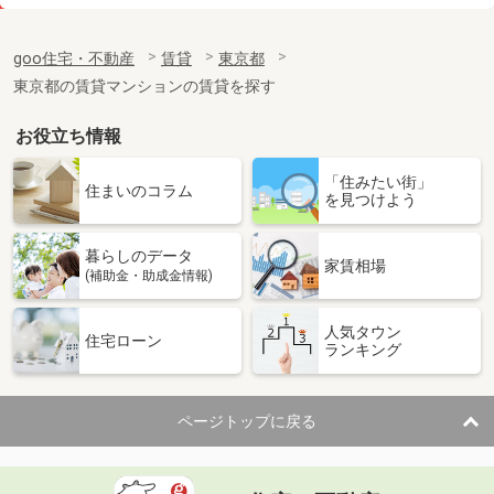
価 格
26万円
住 所
東京都世田谷区砧７
goo住宅・不動産
賃貸
東京都
専有面積
63.59m²
東京都の賃貸マンションの賃貸を探す
間取り
2LDK
お役立ち情報
東京都立川市錦町６
「住みたい街」
価 格
9.20万円
住まいのコラム
を見つけよう
住 所
東京都立川市錦町６
専有面積
19.87m²
暮らしのデータ
間取り
1K
家賃相場
(補助金・助成金情報)
東京都日野市豊田２丁目
人気タウン
住宅ローン
ランキング
価 格
13.90万円
住 所
東京都日野市豊田２丁目
専有面積
58.5m²
ページトップに戻る
間取り
2LDK
東京都武蔵村山市本町３丁目