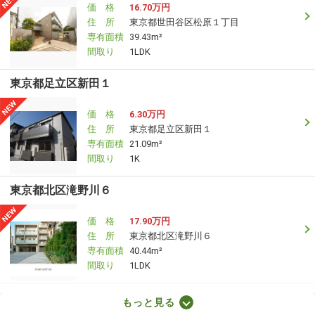
価 格
16.70万円
住 所
東京都世田谷区松原１丁目
専有面積
39.43m²
間取り
1LDK
東京都足立区新田１
価 格
6.30万円
住 所
東京都足立区新田１
専有面積
21.09m²
間取り
1K
東京都北区滝野川６
価 格
17.90万円
住 所
東京都北区滝野川６
専有面積
40.44m²
間取り
1LDK
東京都世田谷区砧７
もっと見る