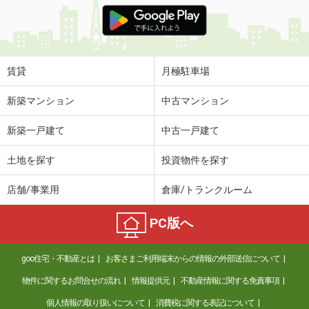
価 格
7.20万円
住 所
東京都立川市栄町２丁目
専有面積
26.08m²
間取り
1K
賃貸
月極駐車場
東京都杉並区大宮１
新築マンション
中古マンション
価 格
23.80万円
新築一戸建て
中古一戸建て
住 所
東京都杉並区大宮１
専有面積
50.4m²
土地を探す
投資物件を探す
間取り
1LDK
店舗/事業用
倉庫/トランクルーム
東京都西東京市向台町４
PC版へ
価 格
4.60万円
住 所
東京都西東京市向台町４
goo住宅・不動産とは
お客さまご利用端末からの情報の外部送信について
専有面積
16.25m²
間取り
1K
物件に関するお問合せの流れ
情報提供元
不動産情報に関する免責事項
個人情報の取り扱いについて
消費税に関する表記について
東京都練馬区関町南３