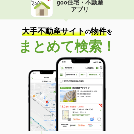
goo住宅・不動産
価 格
7.50万円
アプリ
住 所
東京都武蔵村山市本町３丁目
専有面積
58.64m²
間取り
2LDK
大手不動産サイト
物件
の
を
東京都立川市柏町４丁目
まとめて検索！
価 格
6.50万円
住 所
東京都立川市柏町４丁目
専有面積
27.6m²
間取り
1K
東京都調布市上石原３丁目
価 格
8.30万円
住 所
東京都調布市上石原３丁目
専有面積
31.32m²
間取り
1K
東京都立川市栄町２丁目