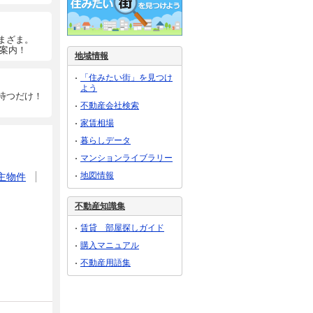
まざま。
ご案内！
地域情報
「住みたい街」を見つけ
よう
待つだけ！
不動産会社検索
家賃相場
暮らしデータ
マンションライブラリー
地図情報
主物件
不動産知識集
賃貸 部屋探しガイド
購入マニュアル
不動産用語集