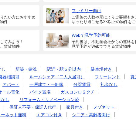
ファミリー向け
りたい方におすすめ
ご家族の人数や形によりご要望もさ
物件
ゆったり過ごせる3K以上の物件を
Webで見学予約可能
してみよう！
予約後は、不動産会社からの連絡を
、賃貸物件
見学予約がWebでできる賃貸物件
なし
新築・築浅
駅近・駅５分以内
駐車場付き
楽器相談可
ルームシェア（二人入居可）
フリーレント
貸
アパート
一戸建て・一軒家
分譲賃貸
礼金なし
オール電化
バイク置場
ガスコンロ２クチ
料なし
リフォーム・リノベーション済
保証人不要・保証人代行
家具付き
メゾネット
ターネット無料
エアコン付き
シニア・高齢者向け