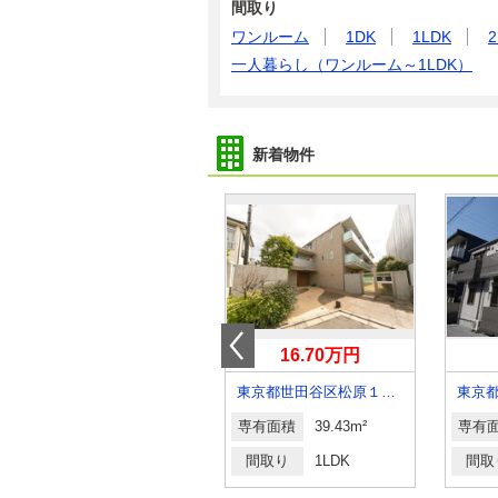
間取り
ワンルーム
1DK
1LDK
2
一人暮らし（ワンルーム～1LDK）
新着物件
11.60万円
16.70万円
東京都日野市多摩平１丁目
東京都世田谷区松原１丁目
東京
専有面積
33.12m²
専有面積
39.43m²
専有
間取り
1LDK
間取り
1LDK
間取