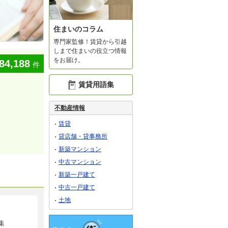
住まいのコラム
専門家監修！賃貸から引越
しまで住まいの役立つ情報
をお届け。
84,188
件
賃貸用語集
不動産情報
賃貸
貸店舗・貸事務所
新築マンション
中古マンション
新築一戸建て
中古一戸建て
土地
集