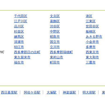
千代田区
文京区
港区
江戸川区
葛飾区
江東区
品川区
渋谷区
世田谷区
杉並区
中野区
板橋区
練馬区
昭島市
あきる野市
清瀬市
国立市
小金井市
狛江市
立川市
多摩市
摩町
西多摩郡日の出町
西多摩郡瑞穂町
西東京市
東久留米市
東村山市
東大和市
福生市
町田市
三鷹市
西日暮里駅
阿佐ケ谷駅
大塚駅
神楽坂駅
明大前駅