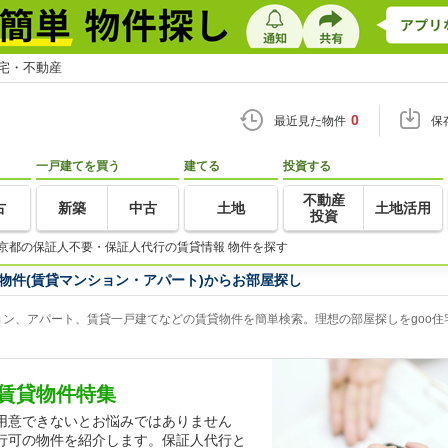
住宅・不動産
0
最近見た物件
保
一戸建てを買う
建てる
投資する
不動産
古
新築
中古
土地
土地活用
投資
京都の保証人不要・保証人代行の賃貸情報 物件を探す
物件(賃貸マンション・アパート)からお部屋探し
ン、アパート、賃貸一戸建てなどの賃貸物件を簡単検索。理想の部屋探しをgoo住
賃貸物件特集
用意できないとお悩みではありません
行可の物件を紹介します。保証人代行と