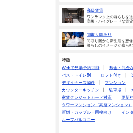
高級賃貸
ワンランク上の暮らしを送
高級・ハイグレードな賃貸
間取り図あり
間取り図から新生活を想像
暮らしのイメージが膨らむ
特徴
Webで見学予約可能
敷金・礼金
バス・トイレ別
ロフト付き
デザイナーズ物件
マンション
カウンターキッチン
駐車場
家賃クレジットカード対応
更新
タワーマンション（高層マンション）
新婚・カップル・同棲向け
イン
ルーフバルコニー