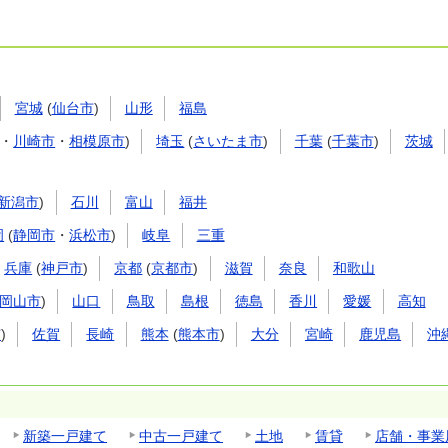
宮城
(
仙台市
)
山形
福島
・
川崎市
・
相模原市
)
埼玉
(
さいたま市
)
千葉
(
千葉市
)
茨城
新潟市
)
石川
富山
福井
岡
(
静岡市
・
浜松市
)
岐阜
三重
兵庫
(
神戸市
)
京都
(
京都市
)
滋賀
奈良
和歌山
岡山市
)
山口
鳥取
島根
徳島
香川
愛媛
高知
市
)
佐賀
長崎
熊本
(
熊本市
)
大分
宮崎
鹿児島
沖
新築一戸建て
中古一戸建て
土地
賃貸
店舗・事業