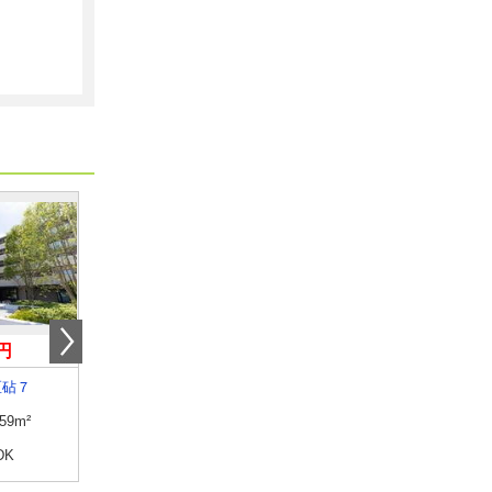
円
9.20万円
13.90万円
区砧７
東京都立川市錦町６
東京都日野市豊田２丁
.59m²
専有面積
19.87m²
専有面積
58.5m²
DK
間取り
1K
間取り
2LDK