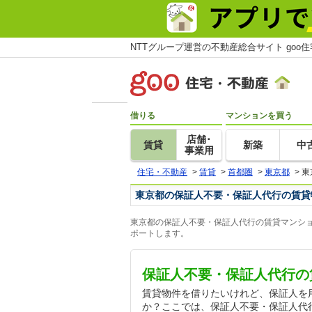
NTTグループ運営の不動産総合サイト goo
借りる
マンションを買う
店舗･
賃貸
新築
中
事業用
住宅・不動産
>
賃貸
>
首都圏
>
東京都
>
東
東京都の保証人不要・保証人代行の賃貸
東京都の保証人不要・保証人代行の賃貸マンショ
ポートします。
保証人不要・保証人代行の
賃貸物件を借りたいけれど、保証人を
か？ここでは、保証人不要・保証人代