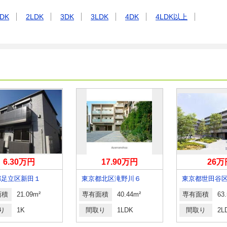
DK
2LDK
3DK
3LDK
4DK
4LDK以上
6.30万円
17.90万円
26万
都足立区新田１
東京都北区滝野川６
東京都世田谷
面積
21.09m²
専有面積
40.44m²
専有面積
63
り
1K
間取り
1LDK
間取り
2L