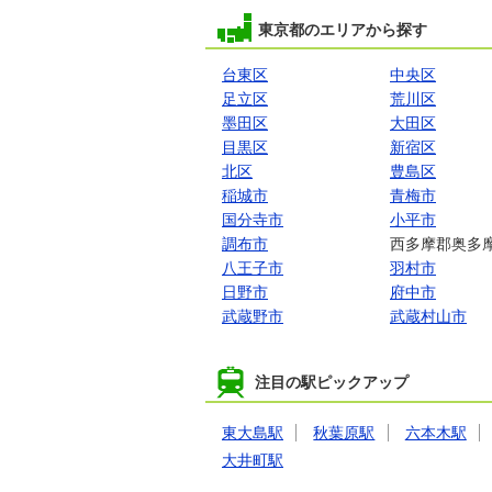
東京都のエリアから探す
台東区
中央区
足立区
荒川区
墨田区
大田区
目黒区
新宿区
北区
豊島区
稲城市
青梅市
国分寺市
小平市
調布市
西多摩郡奥多
八王子市
羽村市
日野市
府中市
武蔵野市
武蔵村山市
注目の駅ピックアップ
東大島駅
秋葉原駅
六本木駅
大井町駅