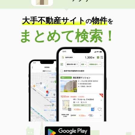
住 所
東京都世田谷区尾山台１
専有面積
40.95m²
間取り
2DK
大手不動産サイト
物件
の
を
東京都中央区築地６丁目
まとめて検索！
価 格
23万円
住 所
東京都中央区築地６丁目
専有面積
48.44m²
間取り
1LDK
東京都江東区亀戸２丁目
価 格
10.70万円
住 所
東京都江東区亀戸２丁目
専有面積
25.92m²
間取り
1DK
東京都北区田端新町３丁目
価 格
9.50万円