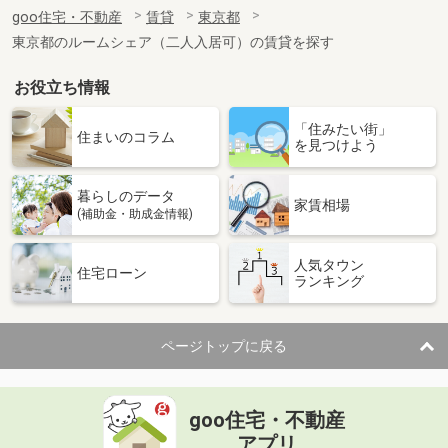
住 所
東京都町田市成瀬が丘３丁目
goo住宅・不動産
賃貸
東京都
専有面積
16.94m²
東京都のルームシェア（二人入居可）の賃貸を探す
間取り
ワンルーム
お役立ち情報
東京都豊島区長崎１丁目
「住みたい街」
価 格
8.50万円
住まいのコラム
を見つけよう
住 所
東京都豊島区長崎１丁目
専有面積
20.52m²
暮らしのデータ
間取り
1K
家賃相場
(補助金・助成金情報)
東京都練馬区高野台３
人気タウン
住宅ローン
ランキング
価 格
7.50万円
住 所
東京都練馬区高野台３
専有面積
23.18m²
ページトップに戻る
間取り
1K
東京都世田谷区尾山台１
goo住宅・不動産
価 格
15.80万円
アプリ