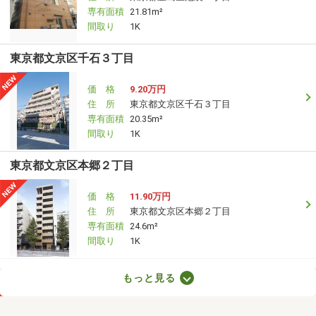
専有面積
21.81m²
間取り
1K
東京都文京区千石３丁目
価 格
9.20万円
住 所
東京都文京区千石３丁目
専有面積
20.35m²
間取り
1K
東京都文京区本郷２丁目
価 格
11.90万円
住 所
東京都文京区本郷２丁目
専有面積
24.6m²
間取り
1K
東京都町田市成瀬が丘３丁目
もっと見る
価 格
3.40万円