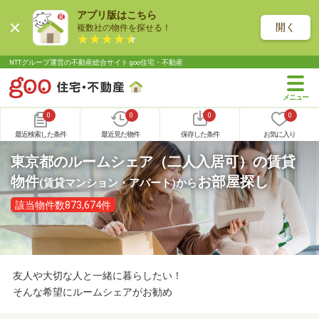
アプリ版はこちら
開く
複数社の物件を探せる！
NTTグループ運営の不動産総合サイト goo住宅・不動産
0
0
0
0
最近検索した条件
最近見た物件
保存した条件
お気に入り
東京都のルームシェア（二人入居可）の賃貸
物件
お部屋探し
(賃貸マンション・アパート)
から
該当物件数873,674件
友人や大切な人と一緒に暮らしたい！
そんな希望にルームシェアがお勧め