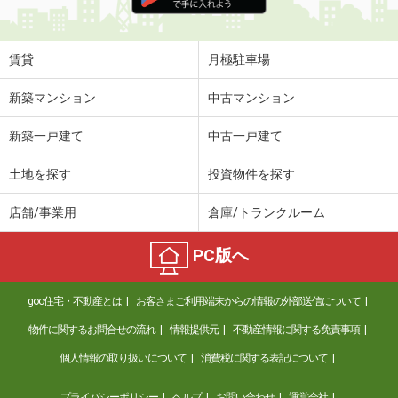
住 所
東京都北区田端新町３丁目
専有面積
20.23m²
間取り
1K
賃貸
月極駐車場
東京都世田谷区弦巻２丁目
新築マンション
中古マンション
価 格
22.50万円
新築一戸建て
中古一戸建て
住 所
東京都世田谷区弦巻２丁目
専有面積
64.1m²
土地を探す
投資物件を探す
間取り
3LDK
店舗/事業用
倉庫/トランクルーム
東京都北区田端新町２丁目
PC版へ
価 格
25.10万円
住 所
東京都北区田端新町２丁目
goo住宅・不動産とは
お客さまご利用端末からの情報の外部送信について
専有面積
51.03m²
間取り
2LDK
物件に関するお問合せの流れ
情報提供元
不動産情報に関する免責事項
個人情報の取り扱いについて
消費税に関する表記について
東京都江東区常盤２丁目
プライバシーポリシー
ヘルプ
お問い合わせ
運営会社