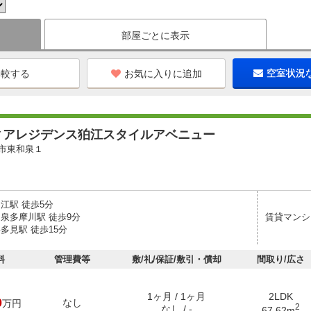
部屋ごとに表示
お気に入りに追加
空室状況
ィアレジデンス狛江スタイルアベニュー
市東和泉１
江駅 徒歩5分
和泉多摩川駅 徒歩9分
賃貸マンシ
多見駅 徒歩15分
料
管理費等
敷/礼/保証/敷引・償却
間取り/広さ
1ヶ月 / 1ヶ月
2LDK
0
なし
万円
2
なし / -
67.62m