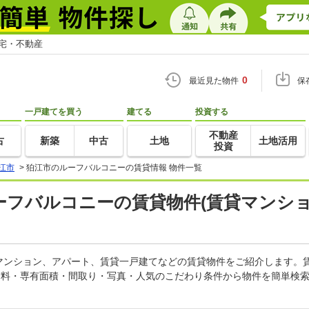
住宅・不動産
0
最近見た物件
保
一戸建てを買う
建てる
投資する
不動産
古
新築
中古
土地
土地活用
投資
江市
>
狛江市のルーフバルコニーの賃貸情報 物件一覧
ルーフバルコニーの賃貸物件(賃貸マンショ
マンション、アパート、賃貸一戸建てなどの賃貸物件をご紹介します。
賃料・専有面積・間取り・写真・人気のこだわり条件から物件を簡単検索