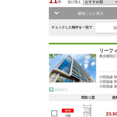
11
件
並び替え
建物ごとに表示
チェックした物件を一括で
リーフ
東京都狛江
小田急線 狛
小田急線 
小田急線 喜
間取り図
賃
NEW
23.5
1階