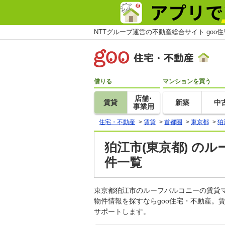
NTTグループ運営の不動産総合サイト goo
借りる
マンションを買う
店舗･
賃貸
新築
中
事業用
住宅・不動産
>
賃貸
>
首都圏
>
東京都
>
狛
狛江市(東京都) の
件一覧
東京都狛江市のルーフバルコニーの賃貸
物件情報を探すならgoo住宅・不動産。
サポートします。