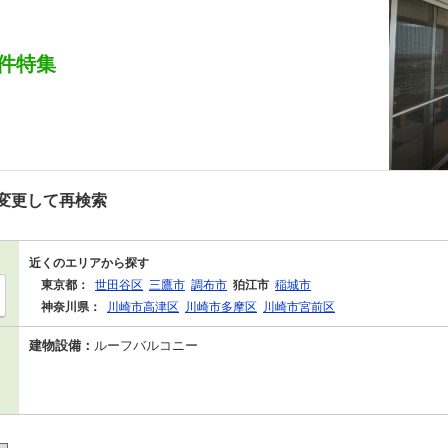
件特集
変更して再検索
近くのエリアから探す
東京都：
世田谷区
三鷹市
調布市
狛江市
稲城市
神奈川県：
川崎市高津区
川崎市多摩区
川崎市宮前区
建物設備：
ルーフバルコニー