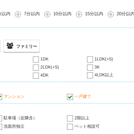
分以内
7分以内
10分以内
15分以内
20分以
ファミリー
1DK
1LDK(+S)
2LDK(+S)
3K
4LDK以上
4DK
マンション
一戸建て
駐車場（近隣含）
2階以上
洗面所独立
ペット相談可