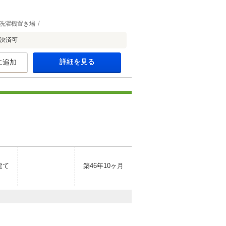
洗濯機置き場
決済可
詳細を見る
に追加
建て
築46年10ヶ月