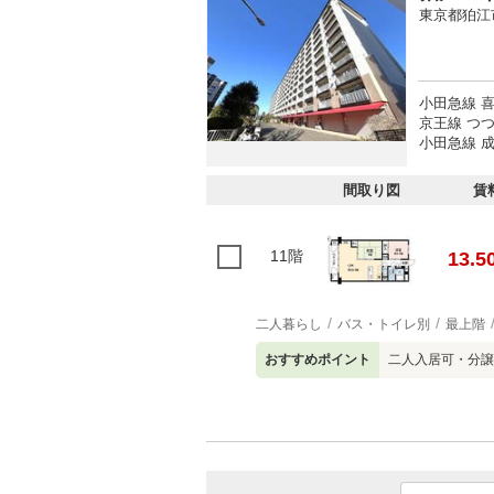
東京都狛江
小田急線 喜
京王線 つつ
小田急線 成
間取り図
賃
11階
13.5
二人暮らし
バス・トイレ別
最上階
おすすめポイント
二人入居可・分譲