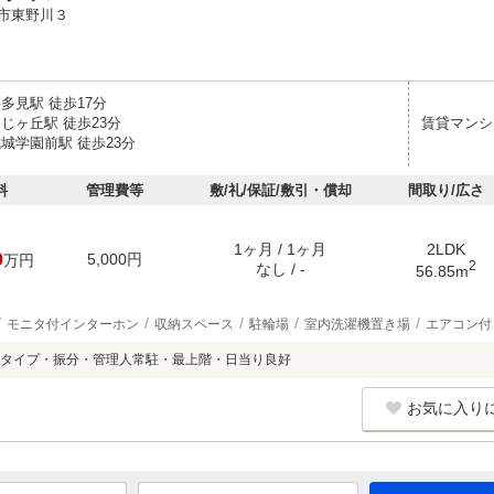
市東野川３
多見駅 徒歩17分
じヶ丘駅 徒歩23分
賃貸マンシ
城学園前駅 徒歩23分
料
管理費等
敷/礼/保証/敷引・償却
間取り/広さ
1ヶ月 / 1ヶ月
2LDK
0
5,000円
万円
2
なし / -
56.85m
モニタ付インターホン
収納スペース
駐輪場
室内洗濯機置き場
エアコン付
タイプ・振分・管理人常駐・最上階・日当り良好
お気に入り