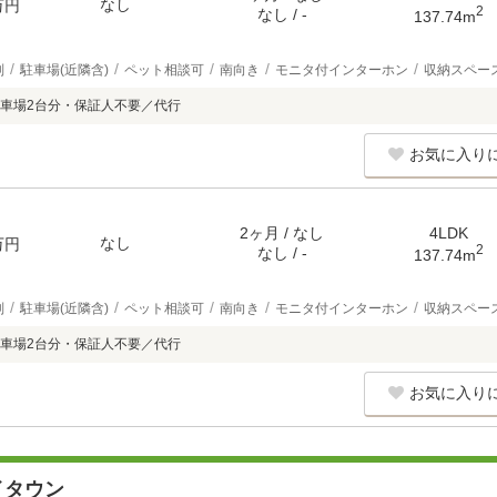
なし
万円
2
なし / -
137.74m
別
駐車場(近隣含)
ペット相談可
南向き
モニタ付インターホン
収納スペー
車場2台分・保証人不要／代行
お気に入り
2ヶ月 / なし
4LDK
なし
万円
2
なし / -
137.74m
別
駐車場(近隣含)
ペット相談可
南向き
モニタ付インターホン
収納スペー
車場2台分・保証人不要／代行
お気に入り
イタウン