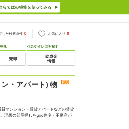
0
0
存した検索条件
お気に入り
売る
住みやすい街を探す
助成金
売却
情報
ン・アパート) 物
賃貸マンション・賃貸アパートなどの賃貸
。理想の部屋探しをgoo住宅・不動産が