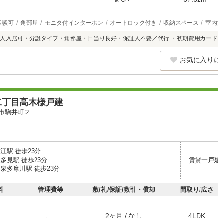
相談可
角部屋
モニタ付インターホン
オートロック付き
収納スペース
室内
人入居可・分譲タイプ・角部屋・日当り良好・保証人不要／代行 ・初期費用カード
お気に入り
二丁目高木様戸建
市駒井町２
江駅 徒歩23分
多見駅 徒歩23分
賃貸一戸
泉多摩川駅 徒歩23分
料
管理費等
敷/礼/保証/敷引・償却
間取り/広さ
2ヶ月 / なし
4LDK