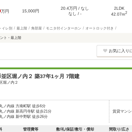
20.4万円 / なし
2LDK
0
15,000円
万円
2
なし / -
42.07m
トイレ別
最上階
角部屋
モニタ付インターホン
オートロック付き
ント・最上階
お気に入り
並区堀ノ内２ 築37年1ヶ月 7階建
区堀ノ内２
丸ノ内線 方南町駅 徒歩6分
丸ノ内線 新高円寺駅 徒歩21分
賃貸マンシ
丸ノ内線 新中野駅 徒歩26分
料
管理費等
敷/礼/保証/敷引・償却
間取り/広さ