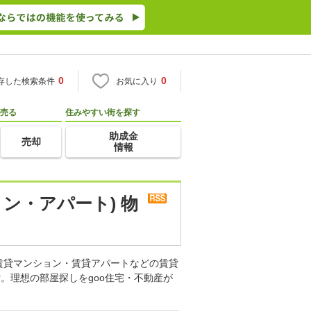
0
0
存した検索条件
お気に入り
売る
住みやすい街を探す
助成金
売却
情報
ン・アパート) 物
賃貸マンション・賃貸アパートなどの賃貸
。理想の部屋探しをgoo住宅・不動産が