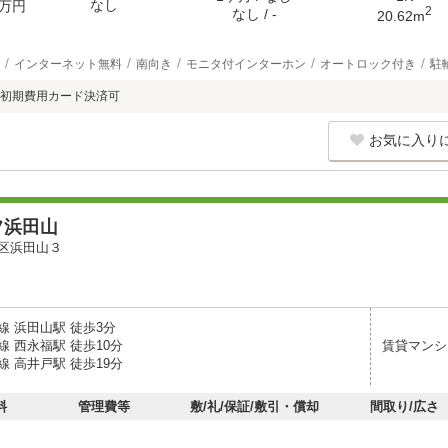
なし
万円
2
なし / -
20.62m
インターネット無料
南向き
モニタ付インターホン
オートロック付き
駐
初期費用カード決済可
お気に入り
フ浜田山
区浜田山３
線 浜田山駅 徒歩3分
 西永福駅 徒歩10分
賃貸マンシ
 高井戸駅 徒歩19分
料
管理費等
敷/礼/保証/敷引・償却
間取り/広さ