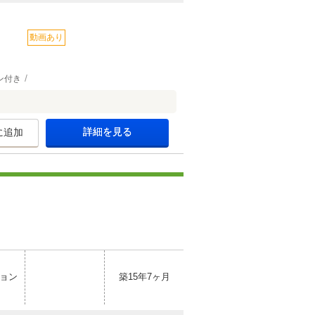
動画あり
ン付き
詳細を見る
に追加
ョン
築15年7ヶ月