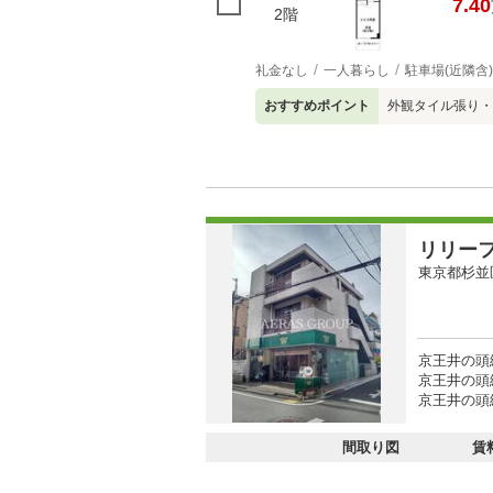
7.40
2階
礼金なし
一人暮らし
駐車場(近隣含)
おすすめポイント
外観タイル張り・
リリー
東京都杉並
京王井の頭
京王井の頭線
京王井の頭線
間取り図
賃