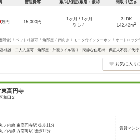
料
管理費等
敷/礼/保証/敷引・償却
間取り/広さ
1ヶ月 / 1ヶ月
3LDK
0
15,000円
万円
2
なし / -
142.42m
近隣含)
ペット相談可
角部屋
南向き
モニタ付インターホン
オートロック
器相談・二人入居可・角部屋・外観タイル張り・閑静な住宅街・保証人不要／代行
お気に入り
ア東高円寺
区和田２
丸ノ内線 東高円寺駅 徒歩11分
賃貸マンシ
丸ノ内線 方南町駅 徒歩12分