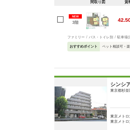
間取り図
賃
NEW
42.5
3階
ファミリー
バス・トイレ別
駐車場(
おすすめポイント
ペット相談可・楽
シンシ
東京都杉並
東京メトロ
東京メトロ