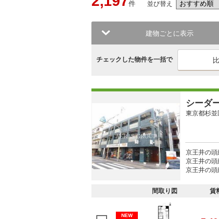
2,197
件
並び替え
建物ごとに表示
チェックした物件を一括で
シーダ
東京都杉並
京王井の頭
京王井の頭
京王井の頭線
間取り図
賃
NEW