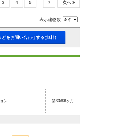
3
4
5
7
次へ
…
表示建物数
などをお問い合わせする(無料)
ョン
築30年6ヶ月