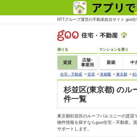
NTTグループ運営の不動産総合サイト goo
借りる
マンションを買う
店舗･
賃貸
新築
中
事業用
住宅・不動産
>
賃貸
>
首都圏
>
東京都
>
杉
杉並区(東京都) の
件一覧
東京都杉並区のルーフバルコニーの賃貸
物件情報を探すならgoo住宅・不動産。
サポートします。