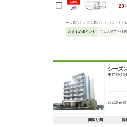
NEW
23
3階
一人暮らし
二人暮らし
バス・トイ
おすすめポイント
二人入居可・外観
シーズ
東京都杉並
西武新宿線
間取り図
賃