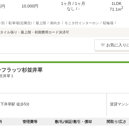
1ヶ月 / 1ヶ月
1LDK
10,000円
万円
2
なし / -
71.1m
レ別
駐車場(近隣含)
最上階
南向き
モニタ付インターホン
駐輪場
タイル張り・最上階・初期費用カード決済可
お気に入り
ンフラッツ杉並井草
区井草１
 下井草駅 徒歩5分
賃貸マンシ
料
管理費等
敷/礼/保証/敷引・償却
間取り/広さ