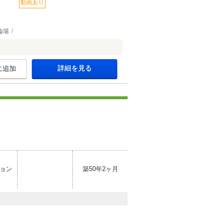
動画あり
輪場
詳細を見る
に追加
ョン
築50年2ヶ月