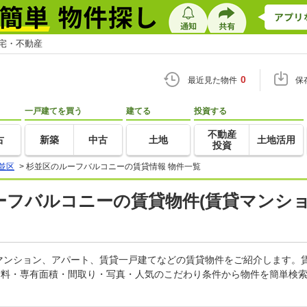
住宅・不動産
0
最近見た物件
保
一戸建てを買う
建てる
投資する
不動産
古
新築
中古
土地
土地活用
投資
並区
>
杉並区のルーフバルコニーの賃貸情報 物件一覧
ルーフバルコニーの賃貸物件(賃貸マンショ
マンション、アパート、賃貸一戸建てなどの賃貸物件をご紹介します。
賃料・専有面積・間取り・写真・人気のこだわり条件から物件を簡単検索