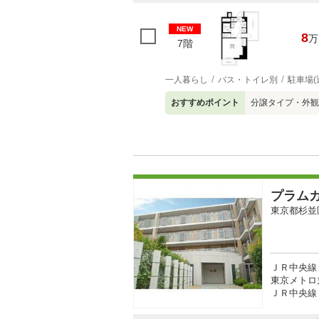
NEW
8
万
7階
一人暮らし
バス・トイレ別
駐車場(
おすすめポイント
分譲タイプ・外観
プラム
東京都杉並
ＪＲ中央線 
東京メトロ
ＪＲ中央線 