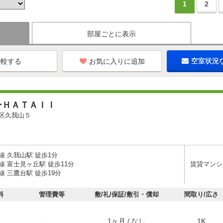
1
2
部屋ごとに表示
お気に入りに追加
空室状況
ーＨＡＴＡＩＩ
区久我山５
線 久我山駅 徒歩1分
線 富士見ヶ丘駅 徒歩11分
賃貸マンシ
 三鷹台駅 徒歩19分
料
管理費等
敷/礼/保証/敷引・償却
間取り/広さ
1ヶ月 / なし
1K