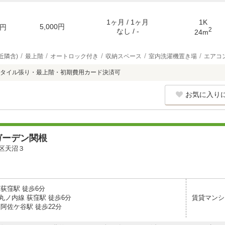
1ヶ月 / 1ヶ月
1K
5,000円
円
2
なし / -
24m
近隣含)
最上階
オートロック付き
収納スペース
室内洗濯機置き場
エアコ
タイル張り・最上階・初期費用カード決済可
お気に入り
ガーデン関根
区天沼３
荻窪駅 徒歩6分
丸ノ内線 荻窪駅 徒歩6分
賃貸マンシ
阿佐ケ谷駅 徒歩22分