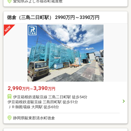
愛知県みよし市福谷町蔵屋敷
徳倉（三島二日町駅） 2990万円～3390万円
2,990
3,390
万円～
万円
伊豆箱根鉄道駿豆線 三島二日町駅 徒歩54分
伊豆箱根鉄道駿豆線 三島田町駅 徒歩51分
ＪＲ御殿場線 大岡駅 徒歩65分
静岡県駿東郡清水町徳倉