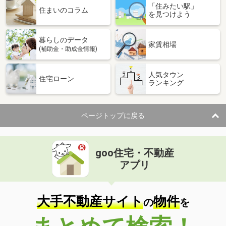
「住みたい駅」
住まいのコラム
を見つけよう
暮らしのデータ
家賃相場
(補助金・助成金情報)
人気タウン
住宅ローン
ランキング
ページトップに戻る
goo住宅・不動産
アプリ
大手不動産サイト
物件
の
を