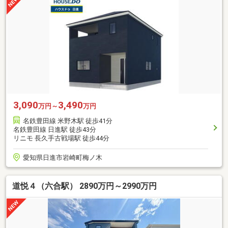
3,090
3,490
万円～
万円
名鉄豊田線 米野木駅 徒歩41分
名鉄豊田線 日進駅 徒歩43分
リニモ 長久手古戦場駅 徒歩44分
愛知県日進市岩崎町梅ノ木
道悦４（六合駅） 2890万円～2990万円