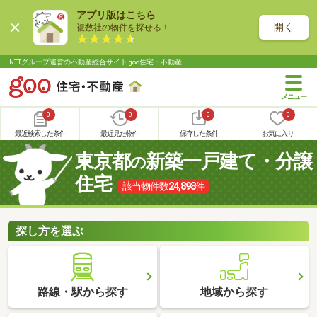
アプリ版はこちら
開く
複数社の物件を探せる！
NTTグループ運営の不動産総合サイト goo住宅・不動産
0
0
0
0
最近検索した条件
最近見た物件
保存した条件
お気に入り
東京都
新築一戸建て・分譲
の
住宅
該当物件数
24,898
件
探し方を選ぶ
路線・駅から探す
地域から探す