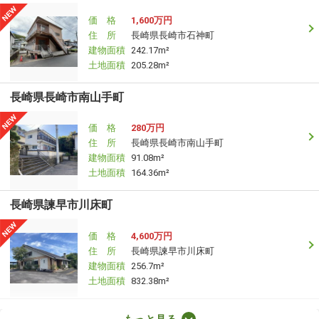
価 格
1,600万円
住 所
長崎県長崎市石神町
建物面積
242.17m²
土地面積
205.28m²
長崎県長崎市南山手町
価 格
280万円
住 所
長崎県長崎市南山手町
建物面積
91.08m²
土地面積
164.36m²
長崎県諫早市川床町
価 格
4,600万円
住 所
長崎県諫早市川床町
建物面積
256.7m²
土地面積
832.38m²
長崎県大村市富の原２
もっと見る