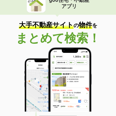
goo住宅・不動産
アプリ
大手不動産サイト
物件
の
を
まとめて検索！