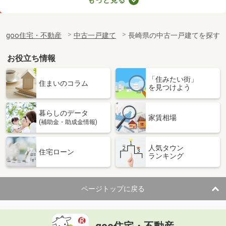
価 格
2,200万円
住 所
長崎県大村市富の原２
goo住宅・不動産
中古一戸建て
長崎県の中古一戸建てを探す
建物面積
112.61m²
土地面積
195.76m²
お役立ち情報
「住みたい街」
住まいのコラム
を見つけよう
暮らしのデータ
家賃相場
(補助金・助成金情報)
人気タウン
住宅ローン
ランキング
ページトップに戻る