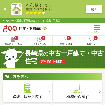
アプリ版はこちら
開く
複数社の物件を探せる！
NTTグループ運営の不動産総合サイト goo住宅・不動産
0
0
0
0
最近検索した条件
最近見た物件
保存した条件
お気に入り
長崎県
中古一戸建て・中古
の
住宅
該当物件数
618
件
探し方を選ぶ
路線・駅から探す
地域から探す