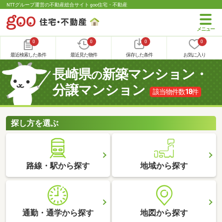
NTTグループ運営の不動産総合サイト goo住宅・不動産
0
0
0
0
最近検索した条件
最近見た物件
保存した条件
お気に入り
長崎県
新築マンション・
の
分譲マンション
該当物件数
18
件
探し方を選ぶ
路線・駅から探す
地域から探す
通勤・通学から探す
地図から探す