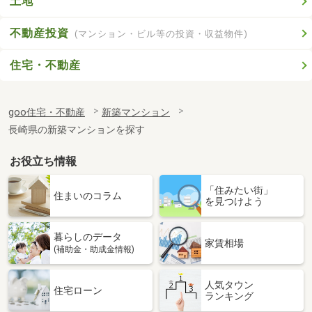
土地
不動産投資
(マンション・ビル等の投資・収益物件)
住宅・不動産
goo住宅・不動産
新築マンション
長崎県の新築マンションを探す
お役立ち情報
「住みたい街」
住まいのコラム
を見つけよう
暮らしのデータ
家賃相場
(補助金・助成金情報)
人気タウン
住宅ローン
ランキング