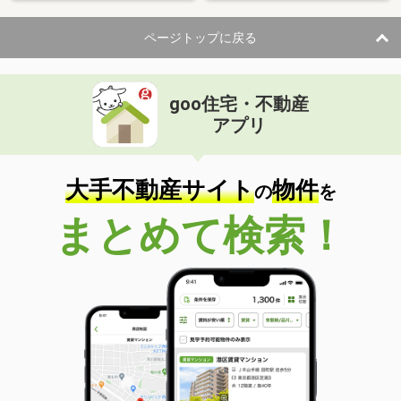
ページトップに戻る
goo住宅・不動産
アプリ
大手不動産サイト
物件
の
を
まとめて検索！