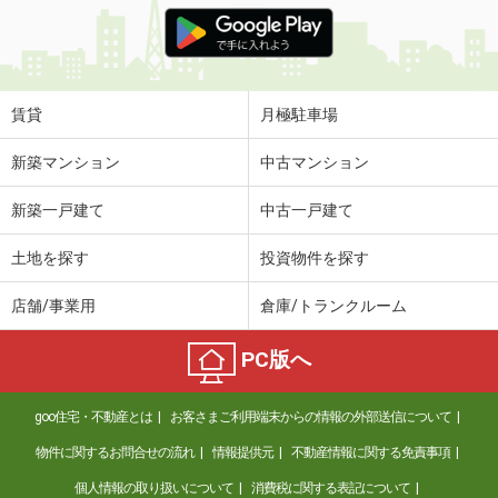
価 格
4.80万円
住 所
長崎県長崎市江平１
専有面積
19.87m²
間取り
1K
賃貸
月極駐車場
長崎県西彼杵郡長与町高田郷
新築マンション
中古マンション
価 格
6.10万円
新築一戸建て
中古一戸建て
住 所
長崎県西彼杵郡長与町高田郷
専有面積
48.39m²
土地を探す
投資物件を探す
間取り
1LDK
店舗/事業用
倉庫/トランクルーム
長崎県長崎市江平１
PC版へ
価 格
4.80万円
住 所
長崎県長崎市江平１
goo住宅・不動産とは
お客さまご利用端末からの情報の外部送信について
専有面積
19.87m²
間取り
1K
物件に関するお問合せの流れ
情報提供元
不動産情報に関する免責事項
個人情報の取り扱いについて
消費税に関する表記について
長崎県長崎市岩見町