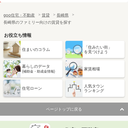
価 格
9.60万円
住 所
長崎県長崎市赤迫２
goo住宅・不動産
賃貸
長崎県
専有面積
61.47m²
長崎県のファミリー向けの賃貸を探す
間取り
2LDK
お役立ち情報
長崎県大村市富の原２
「住みたい街」
価 格
4.30万円
住まいのコラム
を見つけよう
住 所
長崎県大村市富の原２
専有面積
23.61m²
暮らしのデータ
間取り
1K
家賃相場
(補助金・助成金情報)
長崎県大村市宮小路３
人気タウン
住宅ローン
ランキング
価 格
4.40万円
住 所
長崎県大村市宮小路３
専有面積
28.02m²
ページトップに戻る
間取り
1K
長崎県西彼杵郡長与町高田郷