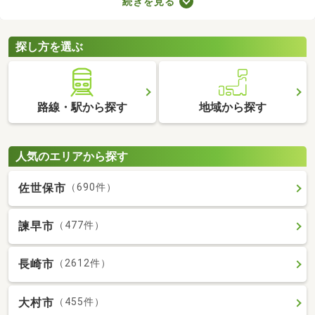
続きを見る
設備が備わった物件もお伝えします。子育て世帯はもちろん、こ
れから家族が増える予定の方も、お気に入りの部屋を見つけてみ
てくださいね。
探し方を選ぶ
路線・駅から探す
地域から探す
人気のエリアから探す
佐世保市
（690件）
諫早市
（477件）
長崎市
（2612件）
大村市
（455件）