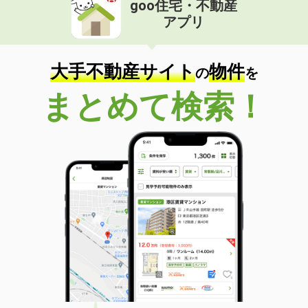
goo住宅・不動産
価 格
4.50万円
アプリ
住 所
長崎県西彼杵郡長与町高田郷
専有面積
19.87m²
間取り
1K
大手不動産サイト
物件
の
を
長崎県西彼杵郡時津町西時津郷
まとめて検索！
価 格
5.60万円
住 所
長崎県西彼杵郡時津町西時津郷
専有面積
48.6m²
間取り
2DK
長崎県長崎市南町
価 格
4.40万円
住 所
長崎県長崎市南町
専有面積
19.87m²
間取り
1K
長崎県長崎市江平１