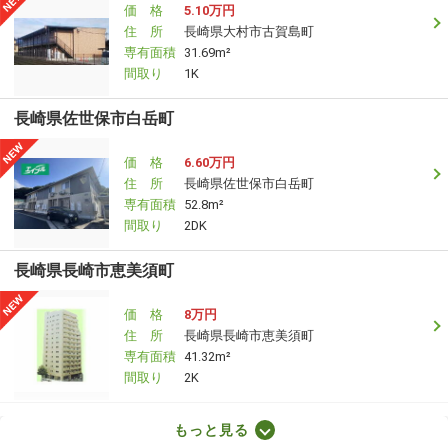
価 格
5.10万円
住 所
長崎県大村市古賀島町
専有面積
31.69m²
間取り
1K
長崎県佐世保市白岳町
価 格
6.60万円
住 所
長崎県佐世保市白岳町
専有面積
52.8m²
間取り
2DK
長崎県長崎市恵美須町
価 格
8万円
住 所
長崎県長崎市恵美須町
専有面積
41.32m²
間取り
2K
長崎県長崎市赤迫２
もっと見る