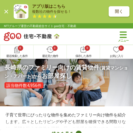
アプリ版はこちら
開く
複数社の物件を探せる！
NTTグループ運営の不動産総合サイト goo住宅・不動産
0
0
0
0
最近検索した条件
最近見た物件
保存した条件
お気に入り
長崎県のファミリー向けの賃貸物件
(賃貸マンショ
お部屋探し
ン・アパート)
から
該当物件数4,956件
子育て世帯にぴったりな物件を集めたファミリー向け物件を紹介
します。広々としたリビングや子ども部屋を確保できる間取りな
ど、希望を叶える物件を掲載。日々の生活を快適にする、便利な