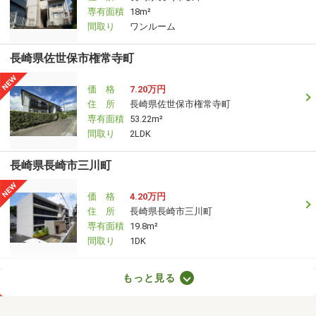
専有面積
18m²
間取り
ワンルーム
長崎県佐世保市権常寺町
価 格
7.20万円
住 所
長崎県佐世保市権常寺町
専有面積
53.22m²
間取り
2LDK
長崎県長崎市三川町
価 格
4.20万円
住 所
長崎県長崎市三川町
専有面積
19.8m²
間取り
1DK
長崎県長崎市宝町
もっと見る
価 格
7万円