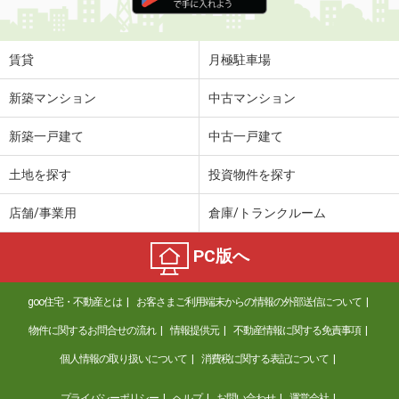
住 所
長崎県諫早市西郷町
専有面積
21.12m²
間取り
1SK
賃貸
月極駐車場
長崎県西彼杵郡時津町西時津郷
新築マンション
中古マンション
価 格
5.30万円
新築一戸建て
中古一戸建て
住 所
長崎県西彼杵郡時津町西時津郷
専有面積
48.6m²
土地を探す
投資物件を探す
間取り
2DK
店舗/事業用
倉庫/トランクルーム
長崎県長崎市目覚町
PC版へ
価 格
3.70万円
住 所
長崎県長崎市目覚町
goo住宅・不動産とは
お客さまご利用端末からの情報の外部送信について
専有面積
24.75m²
間取り
ワンルーム
物件に関するお問合せの流れ
情報提供元
不動産情報に関する免責事項
個人情報の取り扱いについて
消費税に関する表記について
長崎県長崎市目覚町
プライバシーポリシー
ヘルプ
お問い合わせ
運営会社