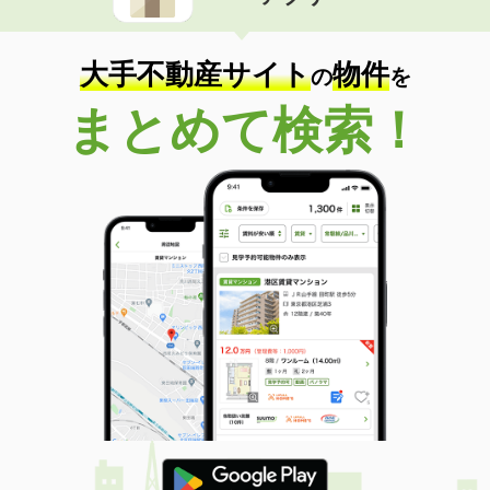
住 所
長崎県長崎市元船町
専有面積
63.84m²
間取り
2LDK
大手不動産サイト
物件
の
を
長崎県佐世保市大和町
まとめて検索！
価 格
5.30万円
住 所
長崎県佐世保市大和町
専有面積
36.4m²
間取り
1K
長崎県長崎市目覚町
価 格
3.70万円
住 所
長崎県長崎市目覚町
専有面積
24.75m²
間取り
ワンルーム
長崎県諫早市西郷町
価 格
4.70万円