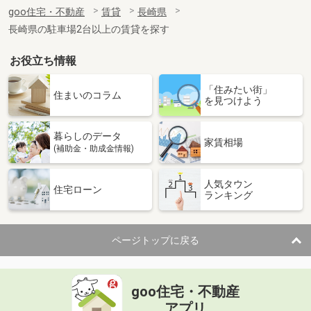
住 所
長崎県長崎市宝町
goo住宅・不動産
賃貸
長崎県
専有面積
55.89m²
長崎県の駐車場2台以上の賃貸を探す
間取り
2LDK
お役立ち情報
長崎県長崎市元船町
「住みたい街」
価 格
7.30万円
住まいのコラム
を見つけよう
住 所
長崎県長崎市元船町
専有面積
50.69m²
暮らしのデータ
間取り
1LDK
家賃相場
(補助金・助成金情報)
長崎県長崎市元船町
人気タウン
住宅ローン
ランキング
価 格
9万円
住 所
長崎県長崎市元船町
専有面積
67.49m²
ページトップに戻る
間取り
2LDK
長崎県長崎市元船町
goo住宅・不動産
価 格
8.30万円
アプリ