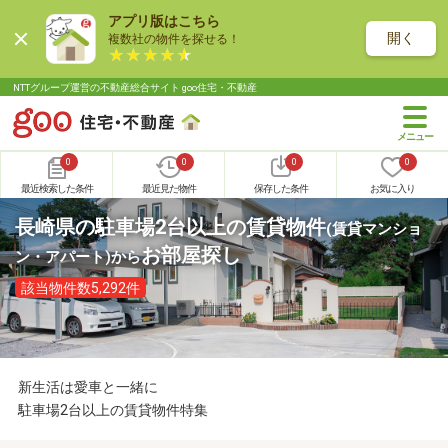
アプリ版はこちら
開く
複数社の物件を探せる！
NTTグループ運営の不動産総合サイト goo住宅・不動産
0
0
0
0
最近検索した条件
最近見た物件
保存した条件
お気に入り
長崎県の駐車場2台以上の賃貸物件
(賃貸マンショ
お部屋探し
ン・アパート)
から
該当物件数5,292件
新生活は愛車と一緒に
駐車場2台以上の賃貸物件特集