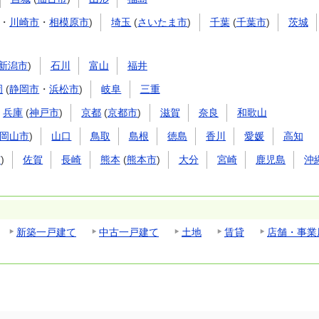
・
川崎市
・
相模原市
)
埼玉
(
さいたま市
)
千葉
(
千葉市
)
茨城
新潟市
)
石川
富山
福井
岡
(
静岡市
・
浜松市
)
岐阜
三重
兵庫
(
神戸市
)
京都
(
京都市
)
滋賀
奈良
和歌山
岡山市
)
山口
鳥取
島根
徳島
香川
愛媛
高知
市
)
佐賀
長崎
熊本
(
熊本市
)
大分
宮崎
鹿児島
沖
新築一戸建て
中古一戸建て
土地
賃貸
店舗・事業