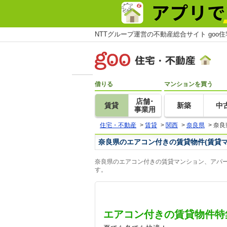
NTTグループ運営の不動産総合サイト goo
借りる
マンションを買う
店舗･
賃貸
新築
中
事業用
住宅・不動産
>
賃貸
>
関西
>
奈良県
>
奈良
奈良県のエアコン付きの賃貸物件(賃貸
奈良県のエアコン付きの賃貸マンション、アパー
す。
エアコン付きの賃貸物件特