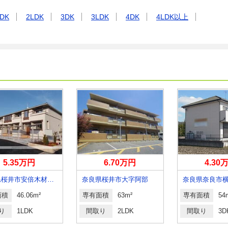
DK
2LDK
3DK
3LDK
4DK
4LDK以上
5.35万円
6.70万円
4.30
奈良県桜井市安倍木材団地２
奈良県桜井市大字阿部
奈良県奈良市
面積
46.06m²
専有面積
63m²
専有面積
54
り
1LDK
間取り
2LDK
間取り
3D