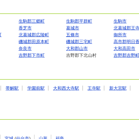
生駒郡三郷町
生駒郡平群町
生駒市
香芝市
葛城市
北葛城郡王
町
北葛城郡広陵町
五條市
御所市
磯城郡田原本町
磯城郡三宅町
高市郡明日
奈良市
大和郡山市
大和高田市
吉野郡下市町
吉野郡下北山村
吉野郡吉野
帯解駅
学園前駅
大和西大寺駅
王寺駅
新大宮駅
宮城
(
仙台市
)
山形
福島