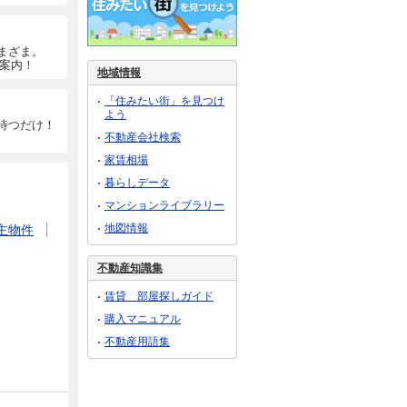
まざま。
ご案内！
地域情報
「住みたい街」を見つけ
よう
待つだけ！
不動産会社検索
家賃相場
暮らしデータ
マンションライブラリー
地図情報
主物件
不動産知識集
賃貸 部屋探しガイド
購入マニュアル
不動産用語集