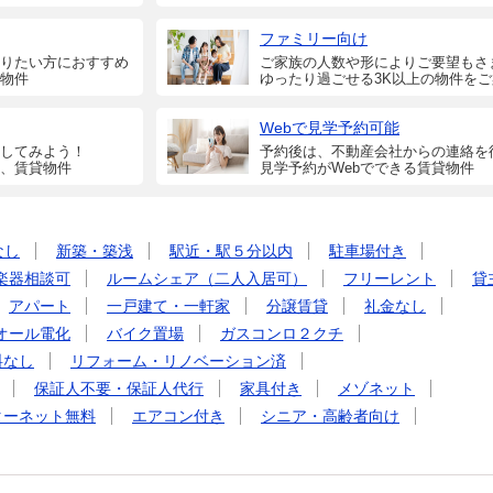
ファミリー向け
りたい方におすすめ
ご家族の人数や形によりご要望もさ
物件
ゆったり過ごせる3K以上の物件を
Webで見学予約可能
してみよう！
予約後は、不動産会社からの連絡を
、賃貸物件
見学予約がWebでできる賃貸物件
なし
新築・築浅
駅近・駅５分以内
駐車場付き
楽器相談可
ルームシェア（二人入居可）
フリーレント
貸
アパート
一戸建て・一軒家
分譲賃貸
礼金なし
オール電化
バイク置場
ガスコンロ２クチ
料なし
リフォーム・リノベーション済
保証人不要・保証人代行
家具付き
メゾネット
ターネット無料
エアコン付き
シニア・高齢者向け