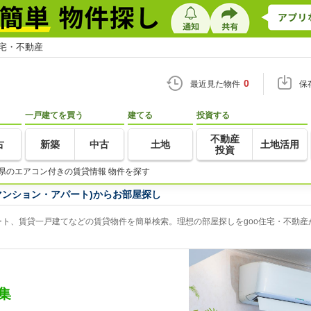
住宅・不動産
0
最近見た物件
保
一戸建てを買う
建てる
投資する
不動産
古
新築
中古
土地
土地活用
投資
県のエアコン付きの賃貸情報 物件を探す
マンション・アパート)からお部屋探し
ト、賃貸一戸建てなどの賃貸物件を簡単検索。理想の部屋探しをgoo住宅・不動産
集