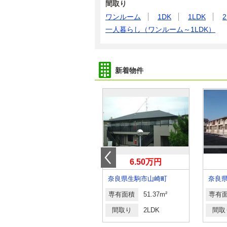
間取り
ワンルーム
1DK
1LDK
2
一人暮らし（ワンルーム～1LDK）
新着物件
5.20万円
6.50万円
奈良県奈良市法華寺町
奈良県生駒市山崎町
専有面積
17.39m²
専有面積
51.37m²
専有
間取り
1K
間取り
2LDK
間取