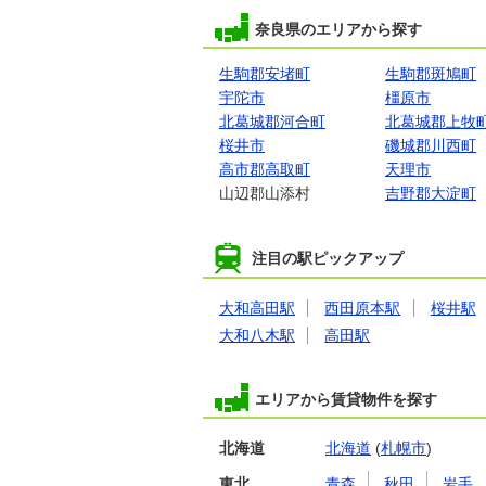
奈良県のエリアから探す
生駒郡安堵町
生駒郡斑鳩町
宇陀市
橿原市
北葛城郡河合町
北葛城郡上牧
桜井市
磯城郡川西町
高市郡高取町
天理市
山辺郡山添村
吉野郡大淀町
注目の駅ピックアップ
大和高田駅
西田原本駅
桜井駅
大和八木駅
高田駅
エリアから賃貸物件を探す
北海道
北海道
(
札幌市
)
東北
青森
秋田
岩手