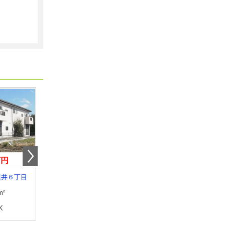
万円
6.90万円
10.10万円
横井６丁目
奈良県奈良市尼辻中町
奈良県生駒市元町１
m²
専有面積
61.1m²
専有面積
43.13m²
K
間取り
2LDK
間取り
1LDK