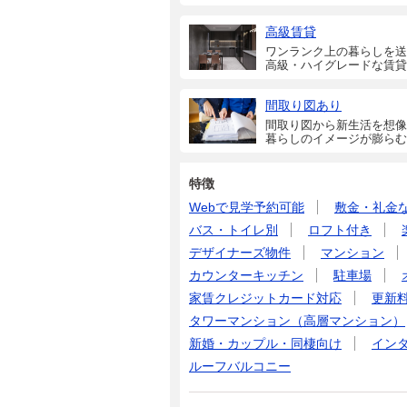
高級賃貸
ワンランク上の暮らしを送
高級・ハイグレードな賃貸
間取り図あり
間取り図から新生活を想像
暮らしのイメージが膨らむ
特徴
Webで見学予約可能
敷金・礼金
バス・トイレ別
ロフト付き
デザイナーズ物件
マンション
カウンターキッチン
駐車場
家賃クレジットカード対応
更新
タワーマンション（高層マンション）
新婚・カップル・同棲向け
イン
ルーフバルコニー