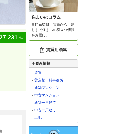
住まいのコラム
専門家監修！賃貸から引越
しまで住まいの役立つ情報
をお届け。
27,231
件
賃貸用語集
不動産情報
賃貸
貸店舗・貸事務所
新築マンション
中古マンション
新築一戸建て
中古一戸建て
土地
集