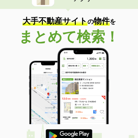
住 所
愛知県名古屋市中村区香取町１
専有面積
19.92m²
間取り
1K
大手不動産サイト
物件
の
を
愛知県名古屋市中川区乗越町３丁目
まとめて検索！
価 格
6.10万円
住 所
愛知県名古屋市中川区乗越町３丁目
専有面積
41.24m²
間取り
1LDK
愛知県名古屋市南区豊１丁目
価 格
4.60万円
住 所
愛知県名古屋市南区豊１丁目
専有面積
28.8m²
間取り
1SK
愛知県名古屋市中区新栄２丁目
価 格
5.50万円