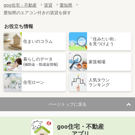
住 所
愛知県岡崎市大門３丁目
goo住宅・不動産
賃貸
愛知県
専有面積
42.12m²
愛知県のエアコン付きの賃貸を探す
間取り
1LDK
お役立ち情報
愛知県名古屋市港区東蟹田
「住みたい街」
価 格
4.60万円
住まいのコラム
を見つけよう
住 所
愛知県名古屋市港区東蟹田
専有面積
24.9m²
暮らしのデータ
間取り
1K
家賃相場
(補助金・助成金情報)
愛知県名古屋市瑞穂区東栄町１
人気タウン
住宅ローン
ランキング
価 格
6.40万円
住 所
愛知県名古屋市瑞穂区東栄町１
専有面積
19.87m²
ページトップに戻る
間取り
1K
愛知県名古屋市中村区香取町１
goo住宅・不動産
価 格
4万円
アプリ