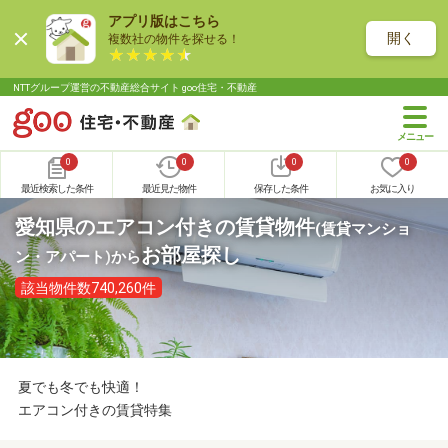
アプリ版はこちら
開く
複数社の物件を探せる！
NTTグループ運営の不動産総合サイト goo住宅・不動産
0
0
0
0
最近検索した条件
最近見た物件
保存した条件
お気に入り
愛知県のエアコン付きの賃貸物件
(賃貸マンショ
お部屋探し
ン・アパート)
から
該当物件数740,260件
夏でも冬でも快適！
エアコン付きの賃貸特集