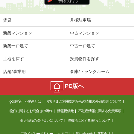
住 所
愛知県名古屋市中区新栄２丁目
専有面積
21.35m²
間取り
1K
賃貸
月極駐車場
愛知県名古屋市熱田区千代田町
新築マンション
中古マンション
価 格
6.10万円
新築一戸建て
中古一戸建て
住 所
愛知県名古屋市熱田区千代田町
専有面積
28.24m²
土地を探す
投資物件を探す
間取り
1SLDK
店舗/事業用
倉庫/トランクルーム
愛知県名古屋市中川区南脇町１丁目
PC版へ
価 格
7.50万円
住 所
愛知県名古屋市中川区南脇町１丁目
goo住宅・不動産とは
お客さまご利用端末からの情報の外部送信について
専有面積
60.86m²
間取り
2LDK
物件に関するお問合せの流れ
情報提供元
不動産情報に関する免責事項
個人情報の取り扱いについて
消費税に関する表記について
愛知県岡崎市稲熊町字海深
プライバシーポリシー
ヘルプ
お問い合わせ
運営会社