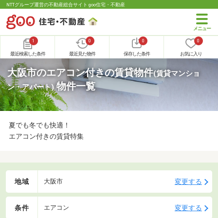
NTTグループ運営の不動産総合サイト goo住宅・不動産
1
0
0
0
最近検索した条件
最近見た物件
保存した条件
お気に入り
大阪市のエアコン付きの賃貸物件
(賃貸マンショ
物件一覧
ン・アパート)
夏でも冬でも快適！
エアコン付きの賃貸特集
地域
変更する
大阪市
条件
変更する
エアコン