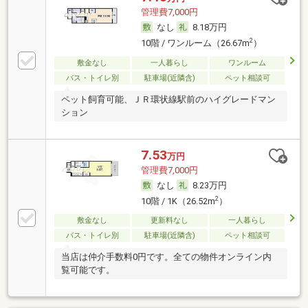
管理費7,000円
なし
8.18万円
2
10階 / ワンルーム（26.67m
）
敷金なし
一人暮らし
ワンルーム
バス・トイレ別
駐車場(近隣含)
ペット相談可
ペット飼育可能、ＪＲ環状線駅前のハイグレードマン
ション
7.53
万円
管理費7,000円
なし
8.23万円
2
10階 / 1K（26.52m
）
敷金なし
更新料なし
一人暮らし
バス・トイレ別
駐車場(近隣含)
ペット相談可
当店は仲介手数料0円です。全ての物件オンライン内
覧可能です。