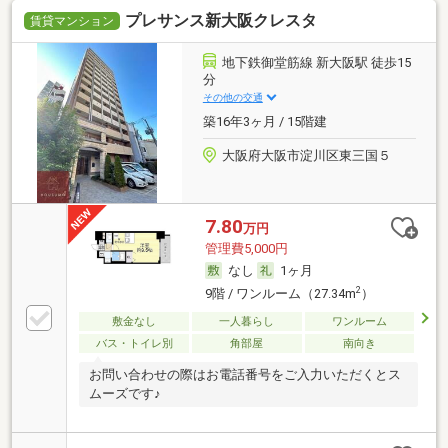
プレサンス新大阪クレスタ
賃貸マンション
地下鉄御堂筋線 新大阪駅 徒歩15
分
その他の交通
築16年3ヶ月 / 15階建
大阪府大阪市淀川区東三国５
7.80
万円
管理費5,000円
なし
1ヶ月
2
9階 / ワンルーム（27.34m
）
敷金なし
一人暮らし
ワンルーム
バス・トイレ別
角部屋
南向き
お問い合わせの際はお電話番号をご入力いただくとス
ムーズです♪