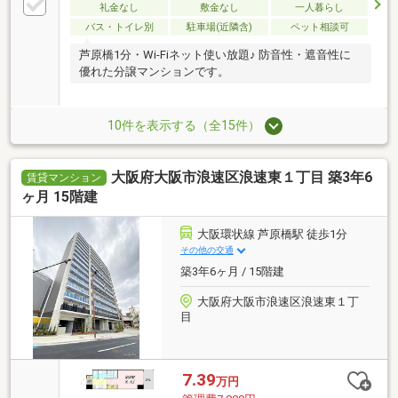
礼金なし
敷金なし
一人暮らし
バス・トイレ別
駐車場(近隣含)
ペット相談可
芦原橋1分・Wi-Fiネット使い放題♪ 防音性・遮音性に
優れた分譲マンションです。
10件を表示する（全15件）
大阪府大阪市浪速区浪速東１丁目 築3年6
賃貸マンション
ヶ月 15階建
大阪環状線 芦原橋駅 徒歩1分
その他の交通
築3年6ヶ月 / 15階建
大阪府大阪市浪速区浪速東１丁
目
7.39
万円