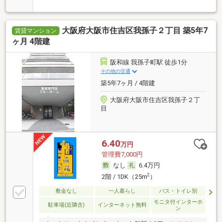
大阪府大阪市住吉区我孫子２丁目 築5年7
賃貸マンション
ヶ月 4階建
阪和線 我孫子町駅 徒歩1分
その他の交通
築5年7ヶ月 / 4階建
大阪府大阪市住吉区我孫子２丁
目
6.40
万円
管理費7,000円
なし
6.4万円
2
2階 / 1DK（25m
）
敷金なし
一人暮らし
バス・トイレ別
モニタ付インターホ
駐車場(近隣含)
インターネット無料
ン