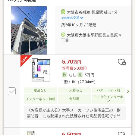
大阪市谷町線 長原駅 徒歩1分
その他の交通
築2年10ヶ月 / 3階建
大阪府大阪市平野区長吉長原４
丁目
5.70
万円
管理費5,000円
なし
6万円
2
1階 / 1K（27.04m
）
敷金なし
一人暮らし
バス・トイレ別
モニタ付インターホ
インターネット無料
角部屋
ン
《お客様が主人公》大手メーカーフジ住宅施工の 耐
震防音 にも配慮された洗練された高品質住宅です^^
6.50