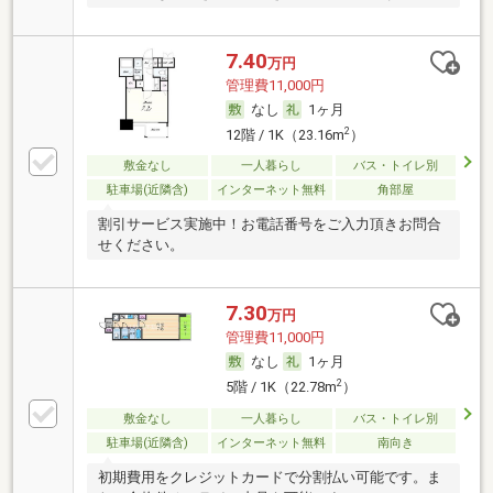
7.40
万円
管理費11,000円
なし
1ヶ月
2
12階 / 1K（23.16m
）
敷金なし
一人暮らし
バス・トイレ別
駐車場(近隣含)
インターネット無料
角部屋
割引サービス実施中！お電話番号をご入力頂きお問合
せください。
7.30
万円
管理費11,000円
なし
1ヶ月
2
5階 / 1K（22.78m
）
敷金なし
一人暮らし
バス・トイレ別
駐車場(近隣含)
インターネット無料
南向き
初期費用をクレジットカードで分割払い可能です。ま