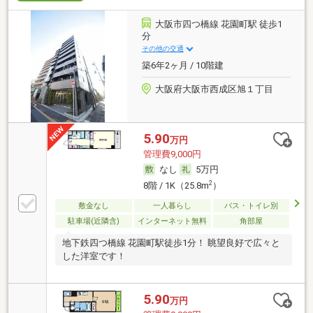
大阪市四つ橋線 花園町駅 徒歩1
分
その他の交通
築6年2ヶ月 / 10階建
大阪府大阪市西成区旭１丁目
5.90
万円
管理費9,000円
なし
5万円
2
8階 / 1K（25.8m
）
敷金なし
一人暮らし
バス・トイレ別
駐車場(近隣含)
インターネット無料
角部屋
地下鉄四つ橋線 花園町駅徒歩1分！ 眺望良好で広々と
した洋室です！
5.90
万円