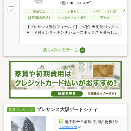
2
5階 / 1K（24.78m
）
敷金なし
一人暮らし
バス・トイレ別
駐車場(近隣含)
インターネット無料
南向き
【プレサンス難波フィールド】ご紹介 ★宅配ボックス
★ＴＶ付インターホン★シューズボックス★暮らしに
便
残り4件を表示する
プレサンス大阪ゲートシティ
賃貸マンション
地下鉄千日前線 玉川駅 徒歩3分
その他の交通