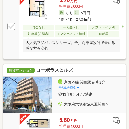
5.70
万円
管理費5,000円
なし
6万円
2
1階 / 1K（27.04m
）
敷金なし
一人暮らし
バス・トイレ別
駐車場(近隣含)
インターネット無料
角部屋
大人気フジパレスシリーズ。全戸角部屋設計で音に敏
感な方も安心
コーポラスヒルズ
賃貸マンション
京阪本線 関目駅 徒歩2分
その他の交通
築13年8ヶ月 / 7階建
大阪府大阪市城東区関目５
5.80
万円
管理費4,000円