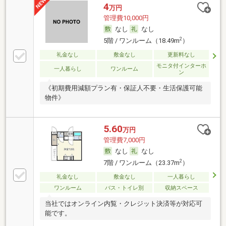
4
万円
管理費10,000円
なし
なし
2
5階 / ワンルーム（18.49m
）
礼金なし
敷金なし
更新料なし
モニタ付インターホ
一人暮らし
ワンルーム
ン
《初期費用減額プラン有・保証人不要・生活保護可能
物件》
5.60
万円
管理費7,000円
なし
なし
2
7階 / ワンルーム（23.37m
）
礼金なし
敷金なし
一人暮らし
ワンルーム
バス・トイレ別
収納スペース
当社ではオンライン内覧・クレジット決済等が対応可
能です。