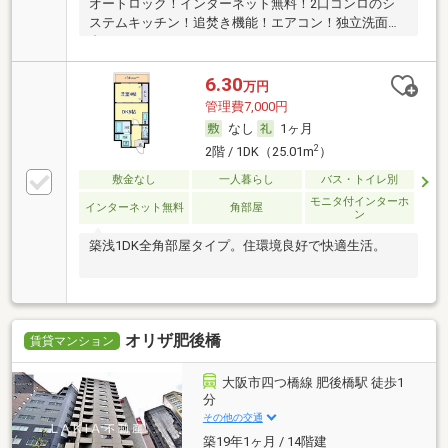
オートロック！インターネット無料！2口コンロのシ
ステムキッチン！追焚き機能！エアコン！独立洗面
台！
6.30
万円
管理費7,000円
なし
1ヶ月
2
2階 / 1DK（25.01m
）
敷金なし
一人暮らし
バス・トイレ別
モニタ付インターホ
インターネット無料
角部屋
ン
築浅1DK全角部屋タイプ。住環境良好で快適生活。
オリザ肥後橋
賃貸マンション
大阪市四つ橋線 肥後橋駅 徒歩1
分
その他の交通
築19年1ヶ月 / 14階建