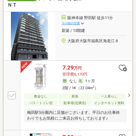
ＮＴ
阪神本線 野田駅 徒歩11分
その他の交通
新築 / 15階建
大阪府大阪市福島区海老江８
7.29
万円
管理費6,170円
なし
1ヶ月
2
2階 / 1K（22.04m
）
敷金なし
新築
一人暮らし
バス・トイレ別
駐車場(近隣含)
インターネット無料
梅田駅5分圏内に店舗がございます。平日のお仕事終
わりでもお気軽にご来店お待ちしております♪