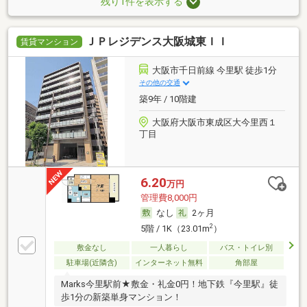
残り1件を表示する
ＪＰレジデンス大阪城東ＩＩ
賃貸マンション
大阪市千日前線 今里駅 徒歩1分
その他の交通
築9年 / 10階建
大阪府大阪市東成区大今里西１
丁目
6.20
万円
管理費8,000円
なし
2ヶ月
2
5階 / 1K（23.01m
）
敷金なし
一人暮らし
バス・トイレ別
駐車場(近隣含)
インターネット無料
角部屋
Marks今里駅前★敷金・礼金0円！地下鉄『今里駅』徒
歩1分の新築単身マンション！