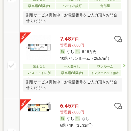
駐車場(近隣含)
ペット相談可
角部屋
割引サービス実施中！お電話番号をご入力頂きお問合
せください。
7.48
万円
管理費7,000円
なし
8.18万円
2
10階 / ワンルーム（26.67m
）
敷金なし
一人暮らし
ワンルーム
バス・トイレ別
駐車場(近隣含)
インターネット無料
割引サービス実施中！お電話番号をご入力頂きお問合
せください。
6.45
万円
管理費7,000円
なし
なし
2
6階 / 1K（25.32m
）