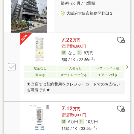
築9年2ヶ月 / 12階建
大阪府大阪市福島区野田３
7.22
万円
管理費8,800円
なし
8万円
2
5階 / 1K（22.56m
）
敷金なし
一人暮らし
バス・トイレ別
南向き
オートロック付き
エアコン付き
★当店では契約費用をクレジットカードでのお支払い
も可能です★
7.12
万円
管理費8,800円
6万円
10万円
2
11階 / 1K（22.56m
）