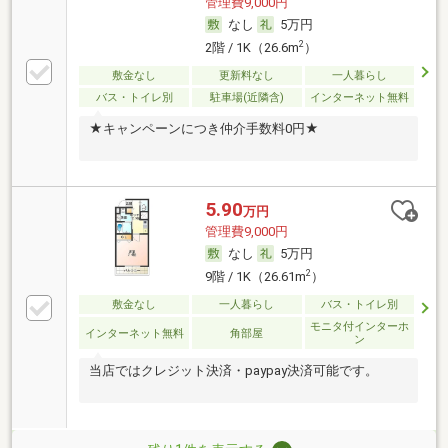
管理費9,000円
なし
5万円
2
2階 / 1K（26.6m
）
敷金なし
更新料なし
一人暮らし
バス・トイレ別
駐車場(近隣含)
インターネット無料
★キャンペーンにつき仲介手数料0円★
5.90
万円
管理費9,000円
なし
5万円
2
9階 / 1K（26.61m
）
敷金なし
一人暮らし
バス・トイレ別
モニタ付インターホ
インターネット無料
角部屋
ン
当店ではクレジット決済・paypay決済可能です。