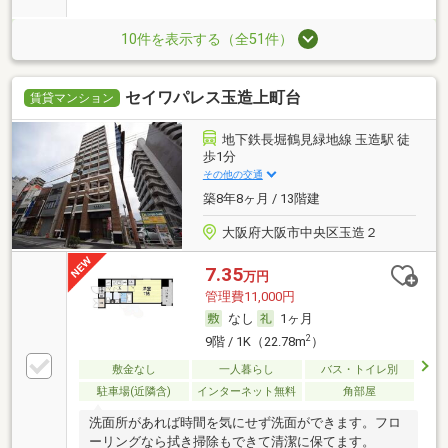
10件を表示する（全51件）
セイワパレス玉造上町台
賃貸マンション
地下鉄長堀鶴見緑地線 玉造駅 徒
歩1分
その他の交通
築8年8ヶ月 / 13階建
大阪府大阪市中央区玉造２
7.35
万円
管理費11,000円
なし
1ヶ月
2
9階 / 1K（22.78m
）
敷金なし
一人暮らし
バス・トイレ別
駐車場(近隣含)
インターネット無料
角部屋
洗面所があれば時間を気にせず洗面ができます。フロ
ーリングなら拭き掃除もできて清潔に保てます。