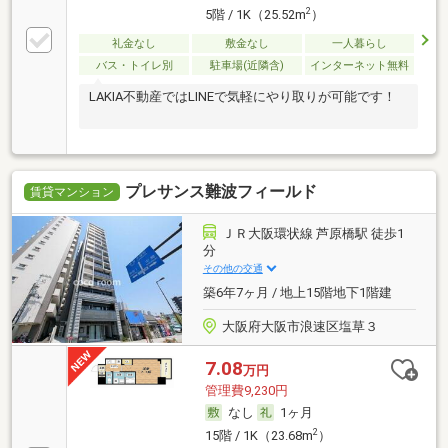
2
5階 / 1K（25.52m
）
礼金なし
敷金なし
一人暮らし
バス・トイレ別
駐車場(近隣含)
インターネット無料
LAKIA不動産ではLINEで気軽にやり取りが可能です！
プレサンス難波フィールド
賃貸マンション
ＪＲ大阪環状線 芦原橋駅 徒歩1
分
その他の交通
築6年7ヶ月 / 地上15階地下1階建
大阪府大阪市浪速区塩草３
7.08
万円
管理費9,230円
なし
1ヶ月
2
15階 / 1K（23.68m
）