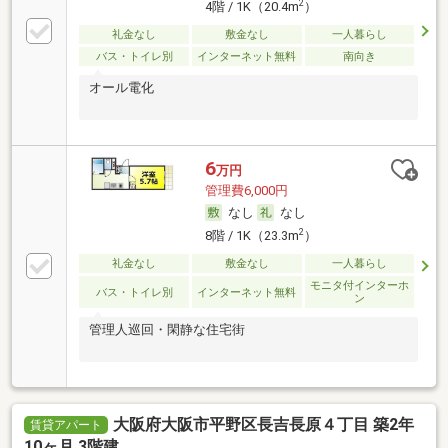
2
4階 / 1K（20.4m
）
礼金なし
敷金なし
一人暮らし
バス・トイレ別
インターネット無料
南向き
オール電化
6
万円
管理費6,000円
なし
なし
2
8階 / 1K（23.3m
）
礼金なし
敷金なし
一人暮らし
モニタ付インターホ
バス・トイレ別
インターネット無料
ン
管理人巡回・閑静な住宅街
大阪府大阪市平野区長吉長原４丁目 築2年
賃貸アパート
10ヶ月 3階建