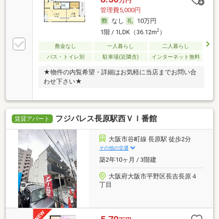
万円
管理費5,000円
なし
10万円
2
1階 / 1LDK（36.12m
）
敷金なし
一人暮らし
二人暮らし
バス・トイレ別
駐車場(近隣含)
インターネット無料
★物件の内覧希望・詳細はお気軽に当店までお問い合
わせ下さい★
フジパレス長原駅西ＶＩ番館
賃貸アパート
大阪市谷町線 長原駅 徒歩2分
その他の交通
築2年10ヶ月 / 3階建
大阪府大阪市平野区長吉長原４
丁目