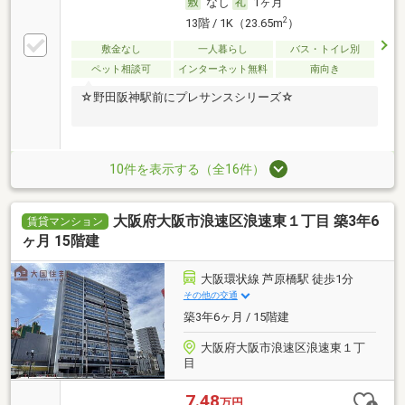
なし
1ヶ月
2
13階 / 1K（23.65m
）
敷金なし
一人暮らし
バス・トイレ別
ペット相談可
インターネット無料
南向き
☆野田阪神駅前にプレサンスシリーズ☆
10件を表示する（全16件）
大阪府大阪市浪速区浪速東１丁目 築3年6
賃貸マンション
ヶ月 15階建
大阪環状線 芦原橋駅 徒歩1分
その他の交通
築3年6ヶ月 / 15階建
大阪府大阪市浪速区浪速東１丁
目
7.48
万円