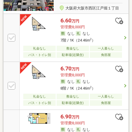
大阪府大阪市西区江戸堀１丁目
6.60
万円
管理費8,000円
なし
なし
2
7階 / 1K（24.46m
）
礼金なし
敷金なし
一人暮らし
バス・トイレ別
駐車場(近隣含)
角部屋
6.70
万円
管理費8,000円
なし
なし
2
8階 / 1K（24.46m
）
礼金なし
敷金なし
一人暮らし
バス・トイレ別
駐車場(近隣含)
角部屋
6.90
万円
管理費8,000円
なし
なし