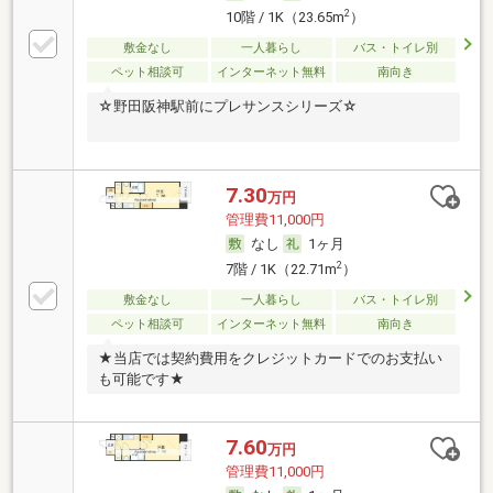
2
10階 / 1K（23.65m
）
敷金なし
一人暮らし
バス・トイレ別
ペット相談可
インターネット無料
南向き
☆野田阪神駅前にプレサンスシリーズ☆
7.30
万円
管理費11,000円
なし
1ヶ月
2
7階 / 1K（22.71m
）
敷金なし
一人暮らし
バス・トイレ別
ペット相談可
インターネット無料
南向き
★当店では契約費用をクレジットカードでのお支払い
も可能です★
7.60
万円
管理費11,000円