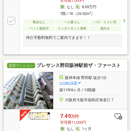
管理費7,000円
なし
8.09万円
2
7階 / 1K（26.52m
）
敷金なし
一人暮らし
バス・トイレ別
ペット相談可
インターネット無料
南向き
仲介手数料無料でご案内できます！！
プレサンス野田阪神駅前ザ・ファースト
賃貸マンション
阪神本線 野田駅 徒歩1分
その他の交通
築11年8ヶ月 / 15階建
大阪府大阪市福島区海老江７
7.45
万円
管理費11,000円
なし
1ヶ月