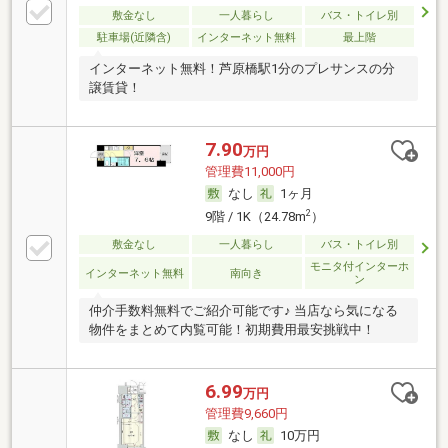
敷金なし
一人暮らし
バス・トイレ別
駐車場(近隣含)
インターネット無料
最上階
インターネット無料！芦原橋駅1分のプレサンスの分
譲賃貸！
7.90
万円
管理費11,000円
なし
1ヶ月
2
9階 / 1K（24.78m
）
敷金なし
一人暮らし
バス・トイレ別
モニタ付インターホ
インターネット無料
南向き
ン
仲介手数料無料でご紹介可能です♪ 当店なら気になる
物件をまとめて内覧可能！初期費用最安挑戦中！
6.99
万円
管理費9,660円
なし
10万円