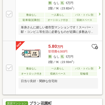
なし
5万円
2
2階 / 1K（23.82m
）
敷金なし
一人暮らし
バス・トイレ別
駐車場(近隣含)
オートロック付き
収納スペース
単身さんに嬉しい都市型マンションです！スーパー・
駅・コンビニ等生活に必要なものが近隣に多数ありま
す。
5.80
万円
管理費4,000円
なし
5万円
2
2階 / 1K（23.93m
）
敷金なし
一人暮らし
バス・トイレ別
オートロック付き
収納スペース
駐輪場
日当り良好・閑静な住宅街
ブラン花園町
賃貸マンション