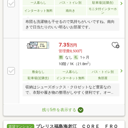
一人暮らし
バス・トイレ別
駐車場(近隣含)
モニタ付インターホ
インターネット無料
南向き
ン
布団も洗濯物も干せるので気持ちがいいですね。南向
きで日当たりのいい明るいお部屋です。
7.35
万円
管理費8,500円
なし
1ヶ月
2
10階 / 1K（21.8m
）
敷金なし
一人暮らし
バス・トイレ別
駐車場(近隣含)
インターネット無料
角部屋
収納はシューズボックス・クロゼットなど豊富なの
で、衣類や履き物の整理がしやすく便利です。オート
ロック
残り5件を表示する
プレリス福島海老江 ＣＯＲＥ ＦＲＯ
賃貸マンション