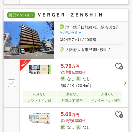
ＶＥＲＧＥＲ ＺＥＮＳＨＩＮ
賃貸マンション
地下鉄千日前線 桜川駅 徒歩2分
その他の交通
築24年7ヶ月 / 10階建
大阪府大阪市浪速区桜川２
5.70
万円
管理費6,000円
なし
なし
2
5階 / 1K（20.4m
）
礼金なし
敷金なし
一人暮らし
バス・トイレ別
駐車場(近隣含)
インターネット無料
5.60
万円
管理費6,000円
なし
なし