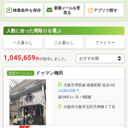
新着メールを受
検索条件を保存
アプリで探す
取る
人数に合った間取りを選ぶ
一人暮らし
二人暮らし
ファミリー
1,045,659
件
が該当しました。
ドゥマン梅田
賃貸マンション
大阪市堺筋線 南森町駅 徒歩3分
その他の交通
築34年3ヶ月 / 9階建
大阪府大阪市北区天神橋２丁目