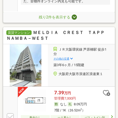
た、全物件オンライン内見も可能です。
残り2件を表示する
ＭＥＬＤＩＡ ＣＲＥＳＴ ＴＡＰＰ
賃貸マンション
ＮＡＭＢＡ－ＷＥＳＴ
ＪＲ大阪環状線 芦原橋駅 徒歩1
分
その他の交通
築3年6ヶ月 / 15階建
大阪府大阪市浪速区浪速東１
7.39
万円
管理費7,000円
なし
8.09万円
2
7階 / 1K（26.52m
）
敷金なし
一人暮らし
バス・トイレ別