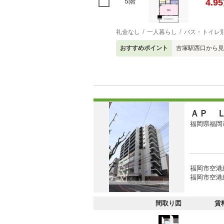
5階
4.95
礼金なし
一人暮らし
バス・トイレ
おすすめポイント
吉塚駅西口から見
ＡＰ 
福岡県福岡
福岡市空港
福岡市空港線
間取り図
賃