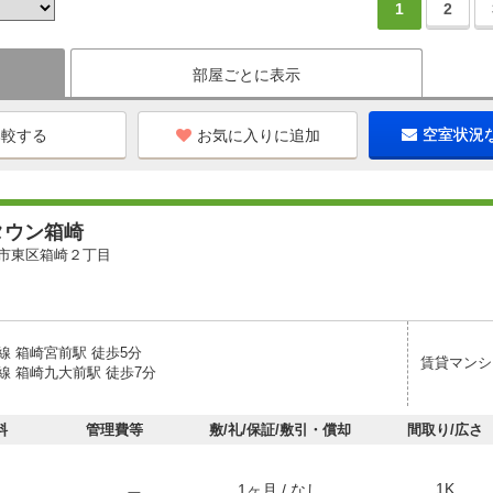
1
2
部屋ごとに表示
お気に入りに追加
空室状況
タウン箱崎
市東区箱崎２丁目
線 箱崎宮前駅 徒歩5分
賃貸マンシ
線 箱崎九大前駅 徒歩7分
料
管理費等
敷/礼/保証/敷引・償却
間取り/広さ
1K
1ヶ月 / なし