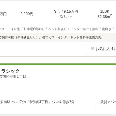
なし / 9.15万円
1LDK
2,900円
万円
2
なし / -
52.38m
バス・トイレ別
駐車場(近隣含)
ペット相談可
インターネット無料
南向き
で飼育可能（条件変更なし）。都市ガス・インターネット無料等設備充実。
お気に入り
 ラシック
市南区柳瀬１丁目
多南駅 バス17分/「警弥郷1丁目」バス停 停歩7分
賃貸アパ