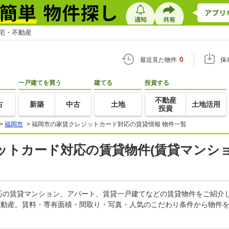
住宅・不動産
0
最近見た物件
保
一戸建てを買う
建てる
投資する
不動産
古
新築
中古
土地
土地活用
投資
>
福岡市
>
福岡市の家賃クレジットカード対応の賃貸情報 物件一覧
ットカード対応の賃貸物件(賃貸マンショ
応の賃貸マンション、アパート、賃貸一戸建てなどの賃貸物件をご紹介
不動産。賃料・専有面積・間取り・写真・人気のこだわり条件から物件を