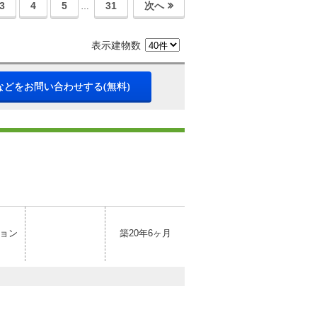
3
4
5
31
次へ
…
表示建物数
などをお問い合わせする(無料)
ョン
築20年6ヶ月