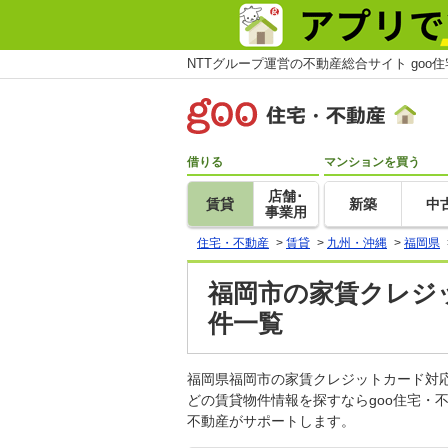
NTTグループ運営の不動産総合サイト goo
借りる
マンションを買う
店舗･
賃貸
新築
中
事業用
住宅・不動産
>
賃貸
>
九州・沖縄
>
福岡県
福岡市の家賃クレジ
件一覧
福岡県福岡市の家賃クレジットカード対
どの賃貸物件情報を探すならgoo住宅・
不動産がサポートします。