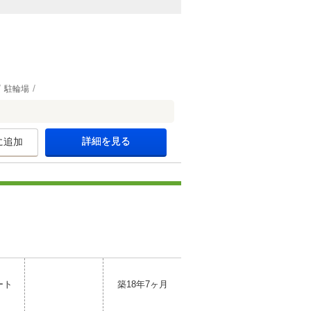
駐輪場
詳細を見る
に追加
ート
築18年7ヶ月