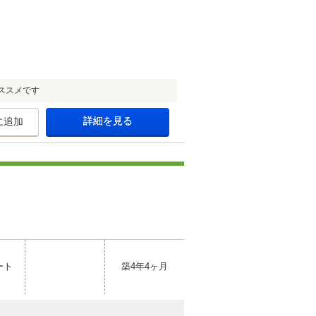
ススメです
詳細を見る
に追加
ート
築4年4ヶ月