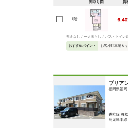
間取り図
賃
1階
6.40
敷金なし
一人暮らし
バス・トイレ
おすすめポイント
お客様駐車場＆キ
ブリア
福岡県福岡
香椎線 舞松
鹿児島本線 