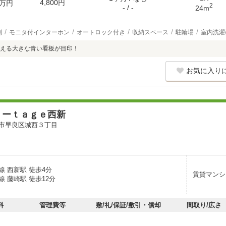
4,800円
万円
2
- / -
24m
別
モニタ付インターホン
オートロック付き
収納スペース
駐輪場
室内洗濯
える大きな青い看板が目印！
お気に入り
Ｌーｔａｇｅ西新
市早良区城西３丁目
線 西新駅 徒歩4分
賃貸マンシ
 藤崎駅 徒歩12分
料
管理費等
敷/礼/保証/敷引・償却
間取り/広さ