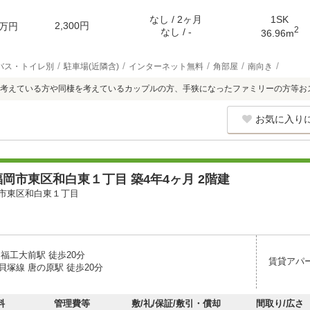
なし / 2ヶ月
1SK
2,300円
万円
2
なし / -
36.96m
バス・トイレ別
駐車場(近隣含)
インターネット無料
角部屋
南向き
考えている方や同棲を考えているカップルの方、手狭になったファミリーの方等お
お気に入り
岡市東区和白東１丁目 築4年4ヶ月 2階建
市東区和白東１丁目
福工大前駅 徒歩20分
賃貸アパ
貝塚線 唐の原駅 徒歩20分
料
管理費等
敷/礼/保証/敷引・償却
間取り/広さ