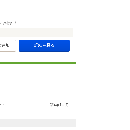
ック付き
詳細を見る
に追加
ート
築4年1ヶ月