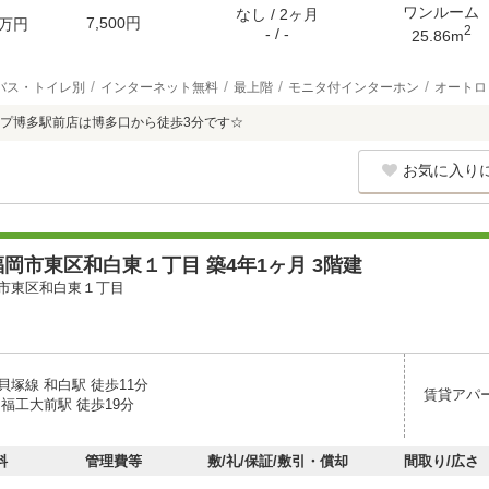
ワンルーム
なし / 2ヶ月
7,500円
万円
2
- / -
25.86m
バス・トイレ別
インターネット無料
最上階
モニタ付インターホン
オートロ
プ博多駅前店は博多口から徒歩3分です☆
お気に入り
岡市東区和白東１丁目 築4年1ヶ月 3階建
市東区和白東１丁目
塚線 和白駅 徒歩11分
賃貸アパ
福工大前駅 徒歩19分
料
管理費等
敷/礼/保証/敷引・償却
間取り/広さ