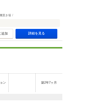
機置き場
詳細を見る
に追加
ョン
築2年7ヶ月