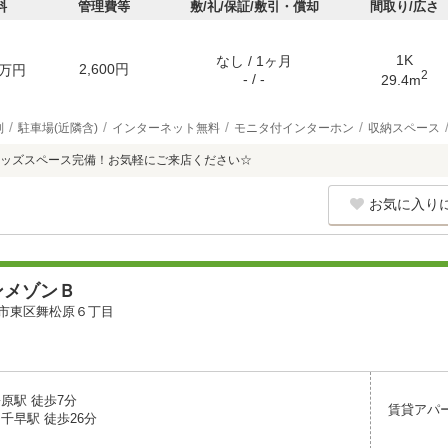
料
管理費等
敷/礼/保証/敷引・償却
間取り/広さ
1K
なし / 1ヶ月
2,600円
万円
2
- / -
29.4m
別
駐車場(近隣含)
インターネット無料
モニタ付インターホン
収納スペース
ッズスペース完備！お気軽にご来店ください☆
お気に入り
ンメゾンＢ
市東区舞松原６丁目
原駅 徒歩7分
賃貸アパ
千早駅 徒歩26分