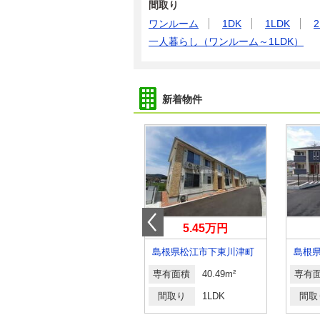
間取り
ワンルーム
1DK
1LDK
2
一人暮らし（ワンルーム～1LDK）
新着物件
5.05万円
5.45万円
島根県安来市安来町
島根県松江市下東川津町
島根
専有面積
51.67m²
専有面積
40.49m²
専有
間取り
2DK
間取り
1LDK
間取