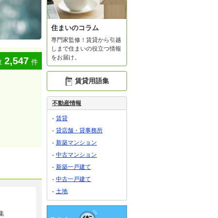
住まいのコラム
専門家監修！賃貸から引越
しまで住まいの役立つ情報
をお届け。
2,547
数
件
賃貸用語集
不動産情報
賃貸
貸店舗・貸事務所
新築マンション
中古マンション
新築一戸建て
中古一戸建て
土地
集