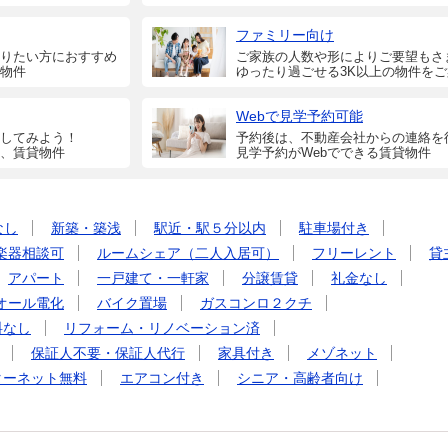
ファミリー向け
りたい方におすすめ
ご家族の人数や形によりご要望もさ
物件
ゆったり過ごせる3K以上の物件を
Webで見学予約可能
してみよう！
予約後は、不動産会社からの連絡を
、賃貸物件
見学予約がWebでできる賃貸物件
なし
新築・築浅
駅近・駅５分以内
駐車場付き
楽器相談可
ルームシェア（二人入居可）
フリーレント
貸
アパート
一戸建て・一軒家
分譲賃貸
礼金なし
オール電化
バイク置場
ガスコンロ２クチ
料なし
リフォーム・リノベーション済
保証人不要・保証人代行
家具付き
メゾネット
ターネット無料
エアコン付き
シニア・高齢者向け