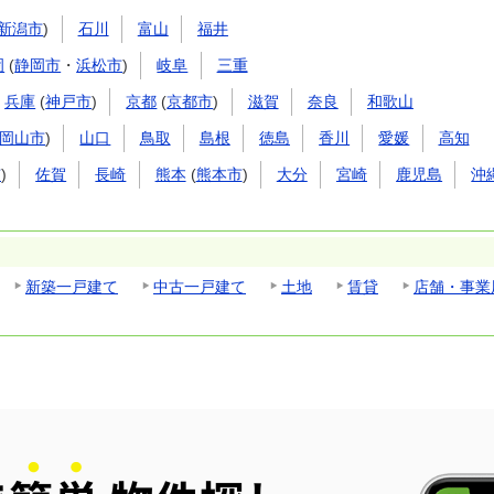
新潟市
)
石川
富山
福井
岡
(
静岡市
・
浜松市
)
岐阜
三重
兵庫
(
神戸市
)
京都
(
京都市
)
滋賀
奈良
和歌山
岡山市
)
山口
鳥取
島根
徳島
香川
愛媛
高知
市
)
佐賀
長崎
熊本
(
熊本市
)
大分
宮崎
鹿児島
沖
新築一戸建て
中古一戸建て
土地
賃貸
店舗・事業