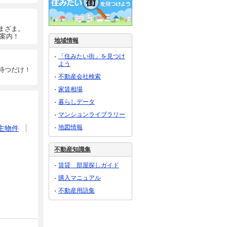
まざま。
ご案内！
地域情報
「住みたい街」を見つけ
よう
待つだけ！
不動産会社検索
家賃相場
暮らしデータ
マンションライブラリー
地図情報
主物件
不動産知識集
賃貸 部屋探しガイド
購入マニュアル
不動産用語集