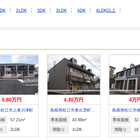
DK
2LDK
3DK
3LDK
4DK
4LDK以上
5.80万円
4.30万円
4万
県松江市上東川津町
島根県松江市東出雲町揖屋
島根県松江市
面積
57.21m²
専有面積
43.88m²
専有面積
32
り
2LDK
間取り
1LDK
間取り
1K