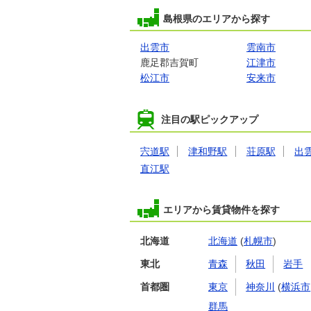
島根県のエリアから探す
出雲市
雲南市
鹿足郡吉賀町
江津市
松江市
安来市
注目の駅ピックアップ
宍道駅
津和野駅
荘原駅
出
直江駅
エリアから賃貸物件を探す
北海道
北海道
(
札幌市
)
東北
青森
秋田
岩手
首都圏
東京
神奈川
(
横浜市
群馬