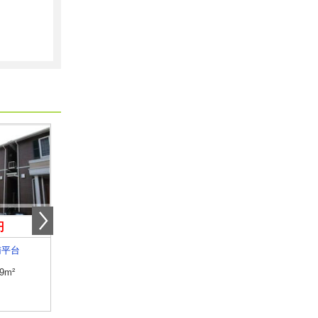
円
5.80万円
4.40万円
南平台
島根県松江市東出雲町揖屋
島根県出雲市平田町
.9m²
専有面積
57.64m²
専有面積
40.57m²
間取り
2LDK
間取り
2DK