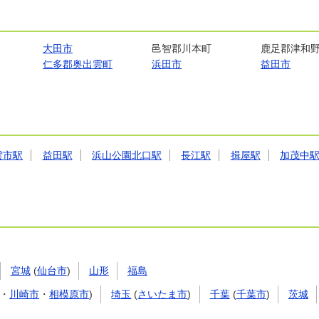
大田市
邑智郡川本町
鹿足郡津和
仁多郡奥出雲町
浜田市
益田市
雲市駅
益田駅
浜山公園北口駅
長江駅
揖屋駅
加茂中
宮城
(
仙台市
)
山形
福島
・
川崎市
・
相模原市
)
埼玉
(
さいたま市
)
千葉
(
千葉市
)
茨城