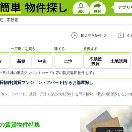
住宅・不動産
0
最近見た物件
保
一戸建てを買う
建てる
投資する
不動産
古
新築
中古
土地
土地活用
投資
>
島根県の家賃クレジットカード対応の賃貸情報 物件を探す
貸物件(賃貸マンション・アパート)からお部屋探し
ョン、アパート、賃貸一戸建てなどの賃貸物件を簡単検索。理想の部屋探しをgoo
の賃貸物件特集