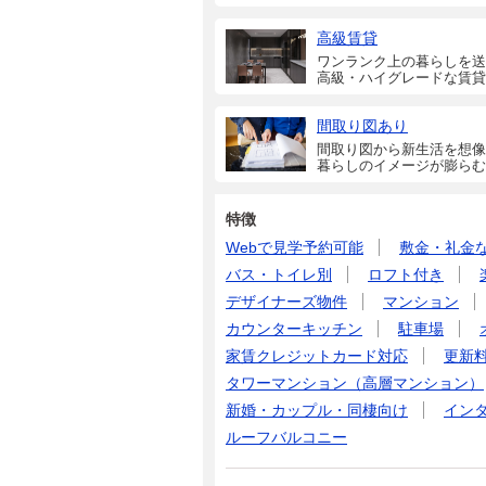
高級賃貸
ワンランク上の暮らしを送
高級・ハイグレードな賃貸
間取り図あり
間取り図から新生活を想像
暮らしのイメージが膨らむ
特徴
Webで見学予約可能
敷金・礼金
バス・トイレ別
ロフト付き
デザイナーズ物件
マンション
カウンターキッチン
駐車場
家賃クレジットカード対応
更新
タワーマンション（高層マンション）
新婚・カップル・同棲向け
イン
ルーフバルコニー