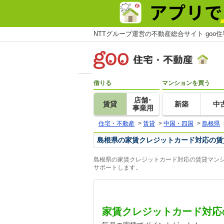
NTTグループ運営の不動産総合サイト goo
借りる
マンションを買う
店舗･
賃貸
新築
中
事業用
住宅・不動産
>
賃貸
>
中国・四国
>
島根県
島根県の家賃クレジットカード対応の賃
島根県の家賃クレジットカード対応の賃貸マンシ
サポートします。
家賃クレジットカード対応