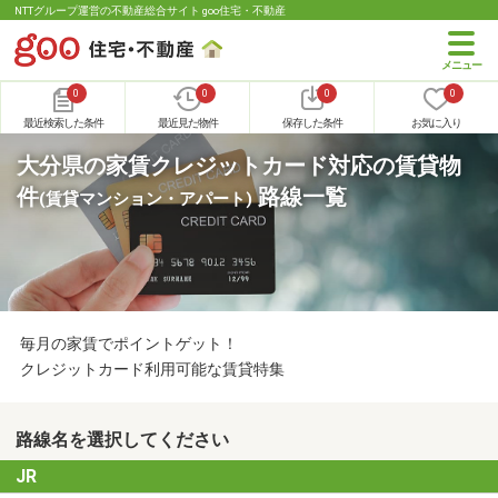
NTTグループ運営の不動産総合サイト goo住宅・不動産
0
0
0
0
最近検索した条件
最近見た物件
保存した条件
お気に入り
大分県の家賃クレジットカード対応の賃貸物
件
路線一覧
(賃貸マンション・アパート)
毎月の家賃でポイントゲット！
クレジットカード利用可能な賃貸特集
路線名を選択してください
JR