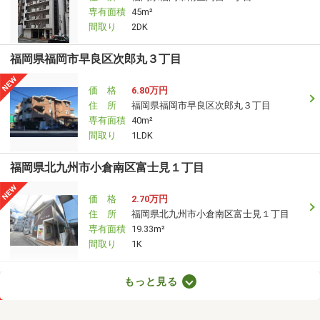
専有面積
45m²
間取り
2DK
福岡県福岡市早良区次郎丸３丁目
価 格
6.80万円
住 所
福岡県福岡市早良区次郎丸３丁目
専有面積
40m²
間取り
1LDK
福岡県北九州市小倉南区富士見１丁目
価 格
2.70万円
住 所
福岡県北九州市小倉南区富士見１丁目
専有面積
19.33m²
間取り
1K
福岡県久留米市南薫西町
もっと見る
価 格
4.50万円