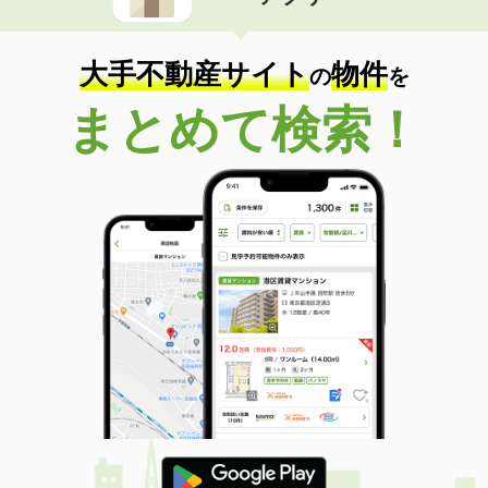
住 所
福岡県北九州市八幡東区白川町
専有面積
20.11m²
間取り
1K
大手不動産サイト
物件
の
を
福岡県北九州市小倉北区黄金１
まとめて検索！
価 格
7.90万円
住 所
福岡県北九州市小倉北区黄金１
専有面積
46.58m²
間取り
1LDK
福岡県福岡市中央区平尾５
価 格
17万円
住 所
福岡県福岡市中央区平尾５
専有面積
77.38m²
間取り
3LDK
福岡県久留米市田主丸町鷹取
価 格
5万円