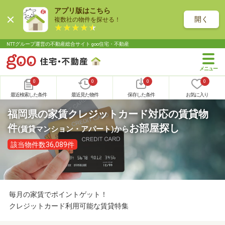
アプリ版はこちら
開く
複数社の物件を探せる！
NTTグループ運営の不動産総合サイト goo住宅・不動産
0
0
0
0
最近検索した条件
最近見た物件
保存した条件
お気に入り
福岡県の家賃クレジットカード対応の賃貸物
件
お部屋探し
(賃貸マンション・アパート)
から
該当物件数36,089件
毎月の家賃でポイントゲット！
クレジットカード利用可能な賃貸特集