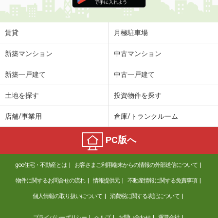
住 所
福岡県久留米市田主丸町鷹取
専有面積
45.39m²
間取り
1LDK
賃貸
月極駐車場
福岡県北九州市小倉南区葛原元町１丁目
新築マンション
中古マンション
価 格
4.45万円
新築一戸建て
中古一戸建て
住 所
福岡県北九州市小倉南区葛原元町１丁
目
土地を探す
投資物件を探す
専有面積
54.85m²
間取り
2LDK
店舗/事業用
倉庫/トランクルーム
福岡県久留米市花畑３丁目
PC版へ
価 格
4.60万円
住 所
福岡県久留米市花畑３丁目
goo住宅・不動産とは
お客さまご利用端末からの情報の外部送信について
専有面積
24.84m²
物件に関するお問合せの流れ
情報提供元
不動産情報に関する免責事項
間取り
ワンルーム
個人情報の取り扱いについて
消費税に関する表記について
福岡県太宰府市連歌屋２丁目
プライバシーポリシー
ヘルプ
お問い合わせ
運営会社