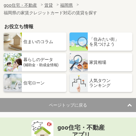
住 所
福岡県久留米市南薫西町
goo住宅・不動産
賃貸
福岡県
専有面積
29.25m²
福岡県の家賃クレジットカード対応の賃貸を探す
間取り
1LDK
お役立ち情報
福岡県福岡市東区千早５丁目
「住みたい街」
価 格
4.90万円
住まいのコラム
を見つけよう
住 所
福岡県福岡市東区千早５丁目
専有面積
23.4m²
暮らしのデータ
間取り
1K
家賃相場
(補助金・助成金情報)
福岡県北九州市若松区片山１丁目
人気タウン
住宅ローン
ランキング
価 格
4.90万円
住 所
福岡県北九州市若松区片山１丁目
専有面積
51.66m²
ページトップに戻る
間取り
3K
福岡県北九州市八幡東区白川町
goo住宅・不動産
価 格
2.30万円
アプリ