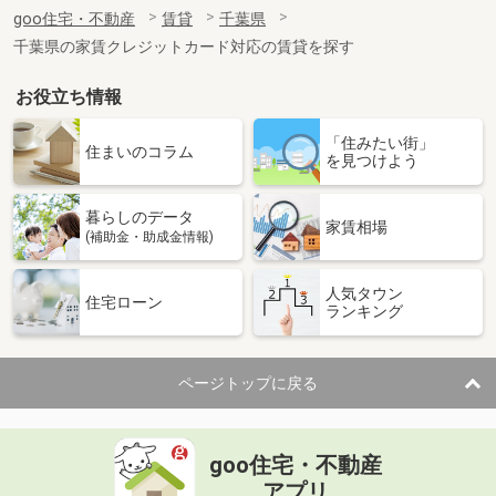
住 所
千葉県野田市中根
goo住宅・不動産
賃貸
千葉県
専有面積
28.02m²
千葉県の家賃クレジットカード対応の賃貸を探す
間取り
1K
お役立ち情報
千葉県船橋市本郷町
「住みたい街」
価 格
17.40万円
住まいのコラム
を見つけよう
住 所
千葉県船橋市本郷町
専有面積
48.85m²
暮らしのデータ
間取り
1DK
家賃相場
(補助金・助成金情報)
千葉県佐倉市鏑木仲田町
人気タウン
住宅ローン
ランキング
価 格
4.90万円
住 所
千葉県佐倉市鏑木仲田町
専有面積
24.18m²
ページトップに戻る
間取り
1K
千葉県野田市尾崎
goo住宅・不動産
価 格
6.40万円
アプリ