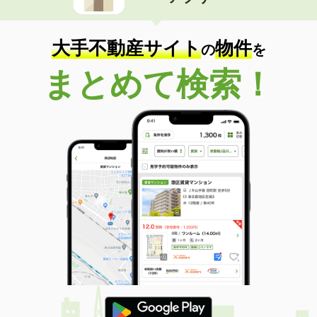
住 所
千葉県野田市尾崎
専有面積
31.05m²
間取り
1K
大手不動産サイト
物件
の
を
千葉県鎌ケ谷市くぬぎ山５丁目
まとめて検索！
価 格
7.60万円
住 所
千葉県鎌ケ谷市くぬぎ山５丁目
専有面積
29.81m²
間取り
1K
千葉県船橋市西船５丁目
価 格
6.40万円
住 所
千葉県船橋市西船５丁目
専有面積
19.87m²
間取り
1K
千葉県市川市鬼高３丁目
価 格
6.20万円