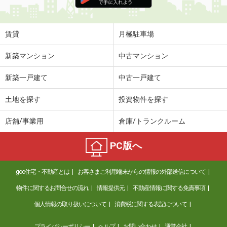
住 所
千葉県市川市鬼高３丁目
専有面積
18.02m²
間取り
ワンルーム
賃貸
月極駐車場
千葉県流山市南流山１
新築マンション
中古マンション
価 格
15.70万円
新築一戸建て
中古一戸建て
住 所
千葉県流山市南流山１
専有面積
45.67m²
土地を探す
投資物件を探す
間取り
1LDK
店舗/事業用
倉庫/トランクルーム
千葉県八千代市高津
PC版へ
価 格
6.40万円
住 所
千葉県八千代市高津
goo住宅・不動産とは
お客さまご利用端末からの情報の外部送信について
専有面積
19.87m²
間取り
1K
物件に関するお問合せの流れ
情報提供元
不動産情報に関する免責事項
個人情報の取り扱いについて
消費税に関する表記について
千葉県柏市大室
プライバシーポリシー
ヘルプ
お問い合わせ
運営会社