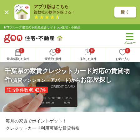
アプリ版はこちら
開く
複数社の物件を探せる！
NTTグループ運営の不動産総合サイト goo住宅・不動産
0
0
0
0
最近検索した条件
最近見た物件
保存した条件
お気に入り
千葉県の家賃クレジットカード対応の賃貸物
件
お部屋探し
(賃貸マンション・アパート)
から
該当物件数48,427件
毎月の家賃でポイントゲット！
クレジットカード利用可能な賃貸特集