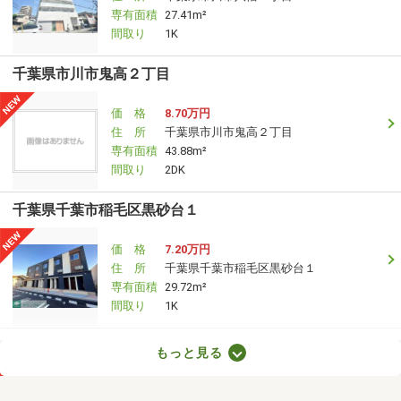
専有面積
27.41m²
間取り
1K
千葉県市川市鬼高２丁目
価 格
8.70万円
住 所
千葉県市川市鬼高２丁目
専有面積
43.88m²
間取り
2DK
千葉県千葉市稲毛区黒砂台１
価 格
7.20万円
住 所
千葉県千葉市稲毛区黒砂台１
専有面積
29.72m²
間取り
1K
千葉県野田市中根
もっと見る
価 格
7.20万円