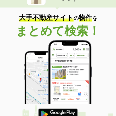
住 所
沖縄県浦添市城間２丁目
専有面積
23.18m²
間取り
1K
大手不動産サイト
物件
の
を
沖縄県沖縄市海邦１丁目
まとめて検索！
価 格
8.50万円
住 所
沖縄県沖縄市海邦１丁目
専有面積
50.41m²
間取り
2LDK
沖縄県那覇市宮城１丁目
価 格
6.30万円
住 所
沖縄県那覇市宮城１丁目
専有面積
21.84m²
間取り
1K
沖縄県那覇市金城１
価 格
7.60万円