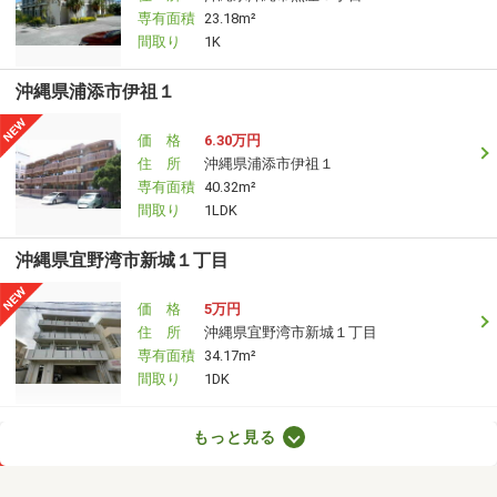
専有面積
23.18m²
間取り
1K
沖縄県浦添市伊祖１
価 格
6.30万円
住 所
沖縄県浦添市伊祖１
専有面積
40.32m²
間取り
1LDK
沖縄県宜野湾市新城１丁目
価 格
5万円
住 所
沖縄県宜野湾市新城１丁目
専有面積
34.17m²
間取り
1DK
沖縄県宜野湾市新城１丁目
もっと見る
価 格
5万円