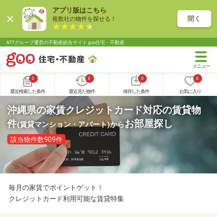
アプリ版はこちら
開く
複数社の物件を探せる！
NTTグループ運営の不動産総合サイト goo住宅・不動産
0
0
0
0
最近検索した条件
最近見た物件
保存した条件
お気に入り
沖縄県の家賃クレジットカード対応の賃貸物
件
お部屋探し
(賃貸マンション・アパート)
から
該当物件数909件
毎月の家賃でポイントゲット！
クレジットカード利用可能な賃貸特集