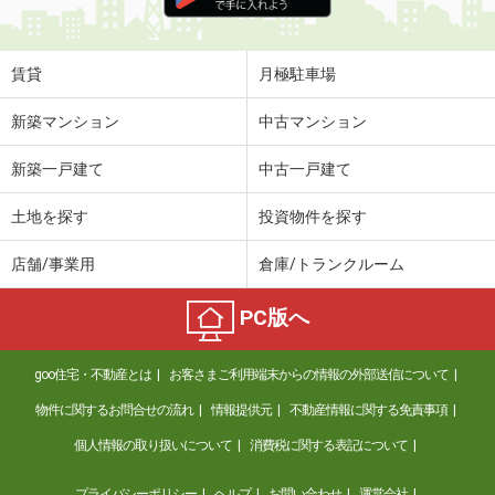
住 所
沖縄県那覇市金城１
専有面積
23.5m²
間取り
1K
賃貸
月極駐車場
沖縄県沖縄市園田２
新築マンション
中古マンション
価 格
8.90万円
新築一戸建て
中古一戸建て
住 所
沖縄県沖縄市園田２
専有面積
55m²
土地を探す
投資物件を探す
間取り
3DK
店舗/事業用
倉庫/トランクルーム
沖縄県沖縄市高原２
PC版へ
価 格
9.40万円
住 所
沖縄県沖縄市高原２
goo住宅・不動産とは
お客さまご利用端末からの情報の外部送信について
専有面積
55.99m²
間取り
3SDK
物件に関するお問合せの流れ
情報提供元
不動産情報に関する免責事項
個人情報の取り扱いについて
消費税に関する表記について
沖縄県沖縄市松本３
プライバシーポリシー
ヘルプ
お問い合わせ
運営会社