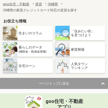
住 所
沖縄県宜野湾市新城１丁目
goo住宅・不動産
賃貸
沖縄県
専有面積
34.17m²
沖縄県の家賃クレジットカード対応の賃貸を探す
間取り
1DK
お役立ち情報
沖縄県中頭郡読谷村字喜名
「住みたい街」
価 格
7.20万円
住まいのコラム
を見つけよう
住 所
沖縄県中頭郡読谷村字喜名
専有面積
50.3m²
暮らしのデータ
間取り
2LDK
家賃相場
(補助金・助成金情報)
沖縄県中頭郡北中城村字島袋
人気タウン
住宅ローン
ランキング
価 格
6.70万円
住 所
沖縄県中頭郡北中城村字島袋
専有面積
51m²
ページトップに戻る
間取り
2DK
沖縄県浦添市城間２丁目
goo住宅・不動産
価 格
7.10万円
アプリ