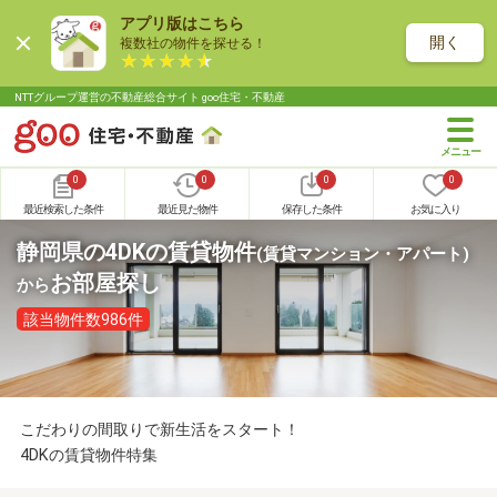
アプリ版はこちら
開く
複数社の物件を探せる！
NTTグループ運営の不動産総合サイト goo住宅・不動産
0
0
0
0
最近検索した条件
最近見た物件
保存した条件
お気に入り
静岡県の4DKの賃貸物件
(賃貸マンション・アパート)
お部屋探し
から
該当物件数986件
こだわりの間取りで新生活をスタート！
4DKの賃貸物件特集