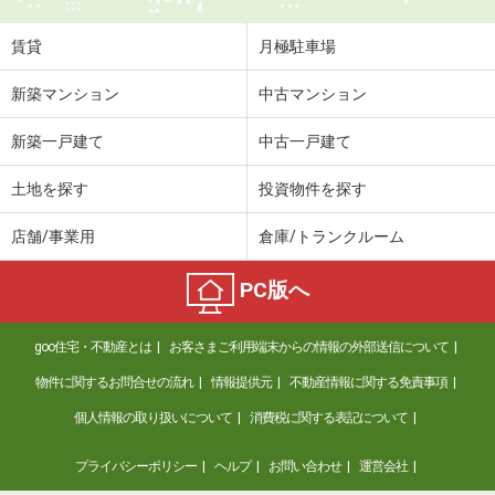
住 所
静岡県富士宮市富士見ケ丘
専有面積
37.81m²
賃貸
月極駐車場
間取り
1LDK
新築マンション
中古マンション
静岡県静岡市駿河区豊田２丁目
新築一戸建て
中古一戸建て
価 格
5.70万円
住 所
静岡県静岡市駿河区豊田２丁目
土地を探す
投資物件を探す
専有面積
26.71m²
間取り
1K
店舗/事業用
倉庫/トランクルーム
静岡県浜松市中央区笠井新田町
PC版へ
価 格
6.45万円
goo住宅・不動産とは
お客さまご利用端末からの情報の外部送信について
住 所
静岡県浜松市中央区笠井新田町
専有面積
57.64m²
物件に関するお問合せの流れ
情報提供元
不動産情報に関する免責事項
間取り
2LDK
個人情報の取り扱いについて
消費税に関する表記について
静岡県浜松市中央区曳馬６丁目
プライバシーポリシー
ヘルプ
お問い合わせ
運営会社