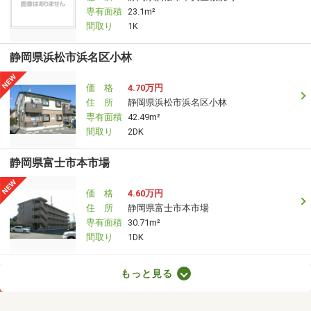
専有面積
23.1m²
間取り
1K
静岡県浜松市浜名区小林
価 格
4.70万円
住 所
静岡県浜松市浜名区小林
専有面積
42.49m²
間取り
2DK
静岡県富士市本市場
価 格
4.60万円
住 所
静岡県富士市本市場
専有面積
30.71m²
間取り
1DK
静岡県浜松市中央区早出町
もっと見る
価 格
4.50万円