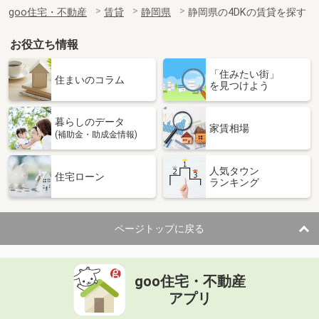
住 所
静岡県浜松市中央区早出町
goo住宅・不動産
賃貸
静岡県
静岡県の4DKの賃貸を探す
専有面積
25.92m²
間取り
1DK
お役立ち情報
静岡県周智郡森町森
「住みたい街」
住まいのコラム
を見つけよう
価 格
5.50万円
住 所
静岡県周智郡森町森
暮らしのデータ
専有面積
57.93m²
家賃相場
(補助金・助成金情報)
間取り
2LDK
人気タウン
静岡県沼津市大岡
住宅ローン
ランキング
価 格
3.60万円
住 所
静岡県沼津市大岡
ページトップに戻る
専有面積
24.71m²
間取り
1K
goo住宅・不動産
静岡県掛川市大池
アプリ
価 格
5.75万円