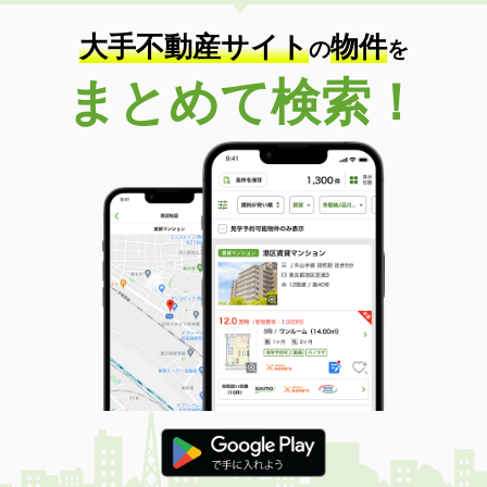
住 所
静岡県掛川市大池
専有面積
48.44m²
大手不動産サイト
物件
の
を
間取り
1LDK
まとめて検索！
静岡県浜松市中央区尾張町
価 格
5.50万円
住 所
静岡県浜松市中央区尾張町
専有面積
31.84m²
間取り
1DK
静岡県磐田市二之宮東
価 格
5.50万円
住 所
静岡県磐田市二之宮東
専有面積
45.66m²
間取り
2DK
静岡県富士宮市富士見ケ丘
価 格
5.15万円