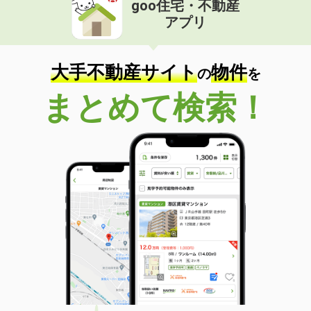
goo住宅・不動産
価 格
6.90万円
アプリ
住 所
石川県金沢市南四十万２丁目
専有面積
40.43m²
間取り
1LDK
大手不動産サイト
物件
の
を
石川県白山市宮永市町
まとめて検索！
価 格
6.60万円
住 所
石川県白山市宮永市町
専有面積
49.68m²
間取り
2DK
石川県白山市美川神幸町
価 格
6.20万円
住 所
石川県白山市美川神幸町
専有面積
73.75m²
間取り
3LDK
石川県金沢市鞍月東１丁目