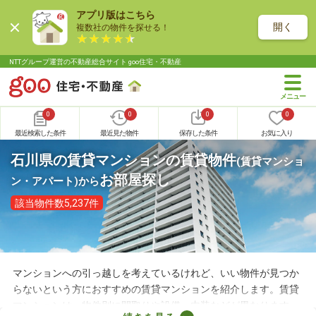
アプリ版はこちら
開く
複数社の物件を探せる！
NTTグループ運営の不動産総合サイト goo住宅・不動産
0
0
0
0
最近検索した条件
最近見た物件
保存した条件
お気に入り
石川県の賃貸マンションの賃貸物件
(賃貸マンショ
お部屋探し
ン・アパート)
から
該当物件数5,237件
マンションへの引っ越しを考えているけれど、いい物件が見つか
らないという方におすすめの賃貸マンションを紹介します。賃貸
マンションは、物件別に間取りや設備、内装などが異なります。