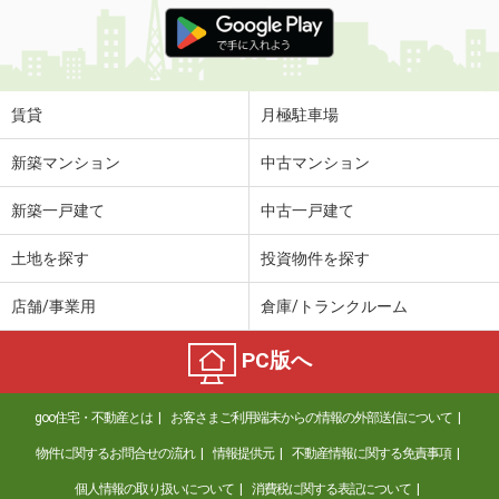
価 格
5.15万円
住 所
石川県金沢市鞍月東１丁目
専有面積
30.79m²
間取り
1K
賃貸
月極駐車場
石川県金沢市高尾台２丁目
新築マンション
中古マンション
価 格
6.85万円
新築一戸建て
中古一戸建て
住 所
石川県金沢市高尾台２丁目
専有面積
40.07m²
土地を探す
投資物件を探す
間取り
1LDK
店舗/事業用
倉庫/トランクルーム
石川県金沢市押野３丁目
PC版へ
価 格
5.60万円
住 所
石川県金沢市押野３丁目
goo住宅・不動産とは
お客さまご利用端末からの情報の外部送信について
専有面積
29.72m²
間取り
1K
物件に関するお問合せの流れ
情報提供元
不動産情報に関する免責事項
個人情報の取り扱いについて
消費税に関する表記について
石川県金沢市若宮町リ