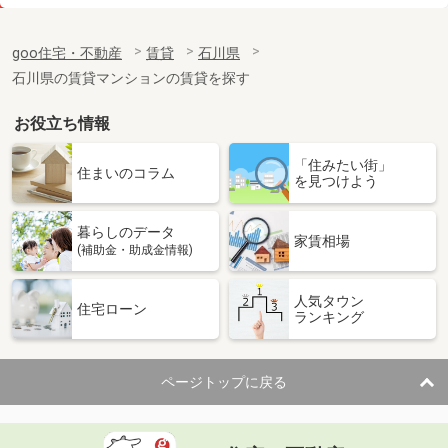
価 格
6.80万円
住 所
石川県野々市市粟田６
goo住宅・不動産
賃貸
石川県
専有面積
73.08m²
石川県の賃貸マンションの賃貸を探す
間取り
2LDK
お役立ち情報
石川県金沢市三馬２丁目
「住みたい街」
価 格
4.60万円
住まいのコラム
を見つけよう
住 所
石川県金沢市三馬２丁目
専有面積
23.72m²
暮らしのデータ
間取り
1K
家賃相場
(補助金・助成金情報)
石川県小松市育成町
人気タウン
住宅ローン
ランキング
価 格
6.50万円
住 所
石川県小松市育成町
専有面積
39.77m²
ページトップに戻る
間取り
1LDK
石川県金沢市南四十万２丁目